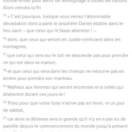
monde entier pour servir de témoignage à toutes les nations.
Alors viendra la fin.
15
» C'est pourquoi, lorsque vous verrez l'abominable
dévastation dont a parlé le prophète Daniel établie dans le
lieu saint – que celui qui lit fasse attention ! –
16
alors, que ceux qui seront en Judée s'enfuient dans les
montagnes,
17
que celui qui sera sur le toit ne descende pas pour prendre
ce qui est dans sa maison,
18
et que celui qui sera dans les champs ne retourne pas en
arrière pour prendre son manteau.
19
Malheur aux femmes qui seront enceintes et à celles qui
allaiteront durant ces jours-là !
20
Priez pour que votre fuite n'arrive pas en hiver, ni un jour
de sabbat,
21
car alors la détresse sera si grande qu'il n'y en a pas eu de
pareille depuis le commencement du monde jusqu'à présent