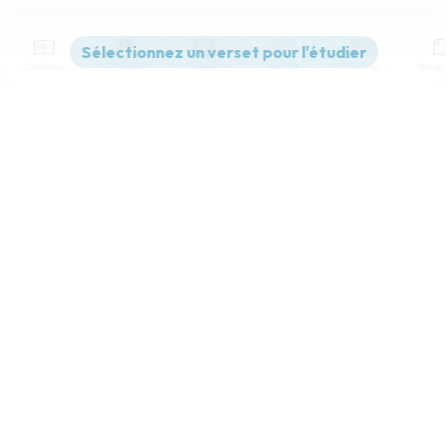
Contenus
Versions
Commentaires
Strong
Dictionnaire
Paramètres de lecture
Afficher les numéros de versets
Mode dyslexique
Désactivé
Simple
Coul
eur
Police d'écriture
Serif
Sans-serif
Taille de texte