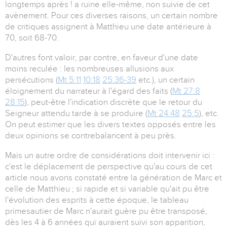
longtemps après ! a ruine elle-même, non suivie de cet
avènement. Pour ces diverses raisons, un certain nombre
de critiques assignent à Matthieu une date antérieure à
70, soit 68-70.
D'autres font valoir, par contre, en faveur d'une date
moins reculée : les nombreuses allusions aux
persécutions (
Mt 5:11
10:18
25:36-39
etc.), un certain
éloignement du narrateur à l'égard des faits (
Mt 27:8
28:15
), peut-être l'indication discrète que le retour du
Seigneur attendu tarde à se produire (
Mt 24:48
25:5
), etc.
On peut estimer que les divers textes opposés entre les
deux opinions se contrebalancent à peu près.
Mais un autre ordre de considérations doit intervenir ici :
c'est le déplacement de perspective qu'au cours de cet
article nous avons constaté entre la génération de Marc et
celle de Matthieu ; si rapide et si variable qu'ait pu être
l'évolution des esprits à cette époque, le tableau
primesautier de Marc n'aurait guère pu être transposé,
dès les 4 à 6 années qui auraient suivi son apparition,