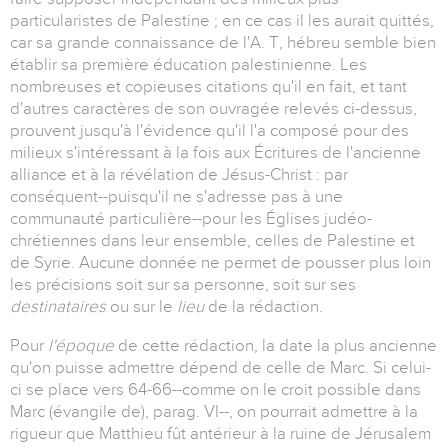
particularistes de Palestine ; en ce cas il les aurait quittés,
car sa grande connaissance de l'A. T, hébreu semble bien
établir sa première éducation palestinienne. Les
nombreuses et copieuses citations qu'il en fait, et tant
d'autres caractères de son ouvragée relevés ci-dessus,
prouvent jusqu'à l'évidence qu'il l'a composé pour des
milieux s'intéressant à la fois aux Écritures de l'ancienne
alliance et à la révélation de Jésus-Christ : par
conséquent--puisqu'il ne s'adresse pas à une
communauté particulière--pour les Églises judéo-
chrétiennes dans leur ensemble, celles de Palestine et
de Syrie. Aucune donnée ne permet de pousser plus loin
les précisions soit sur sa personne, soit sur ses
destinataires
ou sur le
lieu
de la rédaction.
Pour
l'époque
de cette rédaction, la date la plus ancienne
qu'on puisse admettre dépend de celle de Marc. Si celui-
ci se place vers 64-66--comme on le croit possible dans
Marc (évangile de), parag. VI--, on pourrait admettre à la
rigueur que Matthieu fût antérieur à la ruine de Jérusalem