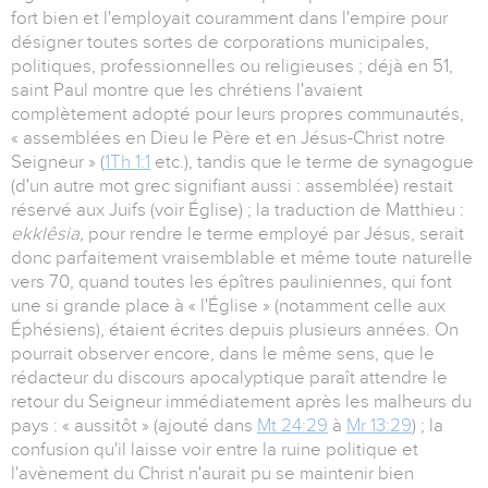
fort bien et l'employait couramment dans l'empire pour
désigner toutes sortes de corporations municipales,
politiques, professionnelles ou religieuses ; déjà en 51,
saint Paul montre que les chrétiens l'avaient
complètement adopté pour leurs propres communautés,
« assemblées en Dieu le Père et en Jésus-Christ notre
Seigneur » (
1Th 1:1
etc.), tandis que le terme de synagogue
(d'un autre mot grec signifiant aussi : assemblée) restait
réservé aux Juifs (voir Église) ; la traduction de Matthieu :
ekklêsia,
pour rendre le terme employé par Jésus, serait
donc parfaitement vraisemblable et même toute naturelle
vers 70, quand toutes les épîtres pauliniennes, qui font
une si grande place à « l'Église » (notamment celle aux
Éphésiens), étaient écrites depuis plusieurs années. On
pourrait observer encore, dans le même sens, que le
rédacteur du discours apocalyptique paraît attendre le
retour du Seigneur immédiatement après les malheurs du
pays : « aussitôt » (ajouté dans
Mt 24:29
à
Mr 13:29
) ; la
confusion qu'il laisse voir entre la ruine politique et
l'avènement du Christ n'aurait pu se maintenir bien