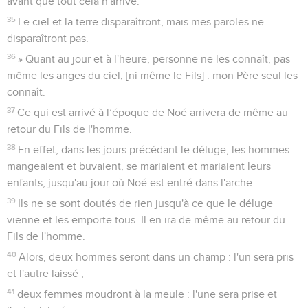
avant que tout cela n'arrive.
35
Le ciel et la terre disparaîtront, mais mes paroles ne
disparaîtront pas.
36
» Quant au jour et à l'heure, personne ne les connaît, pas
même les anges du ciel, [ni même le Fils] : mon Père seul les
connaît.
37
Ce qui est arrivé à l’époque de Noé arrivera de même au
retour du Fils de l'homme.
38
En effet, dans les jours précédant le déluge, les hommes
mangeaient et buvaient, se mariaient et mariaient leurs
enfants, jusqu'au jour où Noé est entré dans l'arche.
39
Ils ne se sont doutés de rien jusqu'à ce que le déluge
vienne et les emporte tous. Il en ira de même au retour du
Fils de l'homme.
40
Alors, deux hommes seront dans un champ : l'un sera pris
et l'autre laissé ;
41
deux femmes moudront à la meule : l'une sera prise et