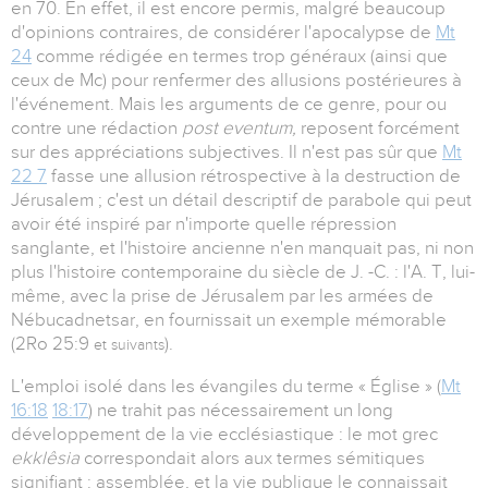
en 70. En effet, il est encore permis, malgré beaucoup
d'opinions contraires, de considérer l'apocalypse de
Mt
24
comme rédigée en termes trop généraux (ainsi que
ceux de Mc) pour renfermer des allusions postérieures à
l'événement. Mais les arguments de ce genre, pour ou
contre une rédaction
post eventum,
reposent forcément
sur des appréciations subjectives. Il n'est pas sûr que
Mt
22 7
fasse une allusion rétrospective à la destruction de
Jérusalem ; c'est un détail descriptif de parabole qui peut
avoir été inspiré par n'importe quelle répression
sanglante, et l'histoire ancienne n'en manquait pas, ni non
plus l'histoire contemporaine du siècle de J. -C. : l'A. T, lui-
même, avec la prise de Jérusalem par les armées de
Nébucadnetsar, en fournissait un exemple mémorable
(2Ro 25:9
).
et suivants
L'emploi isolé dans les évangiles du terme « Église » (
Mt
16:18
18:17
) ne trahit pas nécessairement un long
développement de la vie ecclésiastique : le mot grec
ekklêsia
correspondait alors aux termes sémitiques
signifiant : assemblée, et la vie publique le connaissait