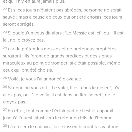
et qu'il n'y en aura jamais plus.
22
Et si ces jours n'étaient pas abrégés, personne ne serait
sauvé ; mais à cause de ceux qui ont été choisis, ces jours
seront abrégés.
23
Si quelqu'un vous dit alors : ‘Le Messie est ici’, ou : ‘Il est
là’, ne le croyez pas,
24
car de prétendus messies et de prétendus prophètes
surgiront ; ils feront de grands prodiges et des signes
miraculeux au point de tromper, si c'était possible, même
ceux qui ont été choisis.
25
Voilà, je vous l'ai annoncé d'avance.
26
Si donc on vous dit : ‘Le voici, il est dans le désert’, n'y
allez pas, ou : ‘Le voilà, il est dans un lieu secret’, ne le
croyez pas.
27
En effet, tout comme l'éclair part de l'est et apparaît
jusqu'à l’ouest, ainsi sera le retour du Fils de l'homme.
28
Là où sera le cadavre, là se rassembleront les vautours.