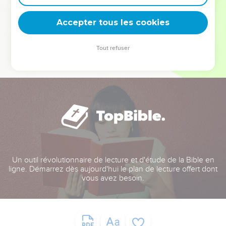
deviennent vos tremplins. Que vous guidiez un ministère, une
équipe, un groupe ou une famille, leur expérience est faite
Accepter tous les cookies
pour vous.
Tout refuser
Je découvre l’événement
Un outil révolutionnaire de lecture et d'étude de la Bible en
ligne. Démarrez dès aujourd'hui le plan de lecture offert dont
vous avez besoin.