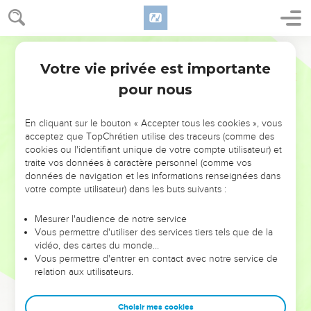
Votre vie privée est importante
pour nous
NE MANQUEZ PAS L’ÉVÉNEMENT
En cliquant sur le bouton « Accepter tous les cookies », vous
DE L’ANNÉE !
acceptez que TopChrétien utilise des traceurs (comme des
cookies ou l'identifiant unique de votre compte utilisateur) et
ET SI LEURS ERREURS POUVAIENT VOUS ÉVITER LES
traite vos données à caractère personnel (comme vos
VOTRES ?
données de navigation et les informations renseignées dans
votre compte utilisateur) dans les buts suivants :
On admire souvent les leaders pour leurs réussites, leur impact,
leur foi ou leur vision. Mais on voit moins les doutes, les erreurs
Mesurer l'audience de notre service
Vous permettre d'utiliser des services tiers tels que de la
et les saisons difficiles qu'ils ont traversés, alors même que ce
vidéo, des cartes du monde…
sont elles qui les ont façonnés.
Vous permettre d'entrer en contact avec notre service de
relation aux utilisateurs.
Dans cette conférence, leaders, entrepreneurs, et responsables
reviennent sur les erreurs marquantes de leur parcours et les
clés pour avancer avec plus de sagesse afin que leurs erreurs
Choisir mes cookies