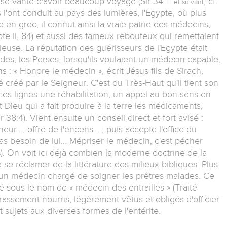
em se vante d'avoir beaucoup voyagé (Sir 34:11
, cf.
et suivant
s l'ont conduit au pays des lumières, l'Egypte, où plus
vre en grec, il connut ainsi la vraie patrie des médecins,
te II, 84) et aussi des fameux rebouteux qui remettaient
leuse. La réputation des guérisseurs de l'Egypte était
s, les Perses, lorsqu'ils voulaient un médecin capable,
ns : « Honore le médecin », écrit Jésus fils de Sirach,
té créé par le Seigneur. C'est du Très-Haut qu'il tient son
 ces lignes une réhabilitation, un appel au bon sens en
t Dieu qui a fait produire à la terre les médicaments,
 38:4). Vient ensuite un conseil direct et fort avisé :
neur..., offre de l'encens... ; puis accepte l'office du
 as besoin de lui... Mépriser le médecin, c'est pécher
). On voit ici déjà combien la moderne doctrine de la
s
se réclamer de la littérature des milieux bibliques. Plus
 un médecin chargé de soigner les prêtres malades. Ce
 sous le nom de « médecin des entrailles » (Traité
grassement nourris, légèrement vêtus et obligés d'officier
t sujets aux diverses formes de l'entérite.