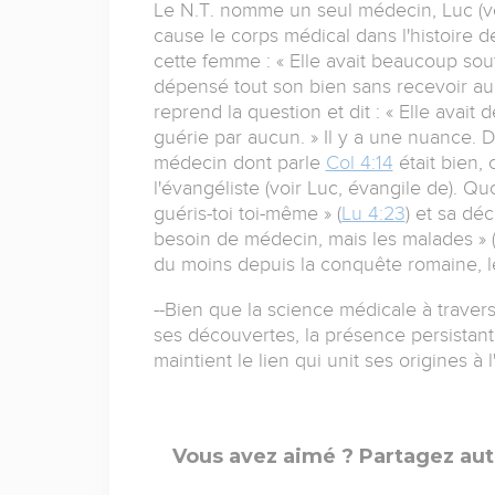
Le N.T. nomme un seul médecin, Luc (voir
cause le corps médical dans l'histoire 
cette femme : « Elle avait beaucoup sou
dépensé tout son bien sans recevoir auc
reprend la question et dit : « Elle avai
guérie par aucun. » Il y a une nuance. D
médecin dont parle
Col 4:14
était bien, 
l'évangéliste (voir Luc, évangile de). Quo
guéris-toi toi-même » (
Lu 4:23
) et sa déc
besoin de médecin, mais les malades » 
du moins depuis la conquête romaine, le
--Bien que la science médicale à travers
ses découvertes, la présence persistant
maintient le lien qui unit ses origines à 
Vous avez aimé ? Partagez aut