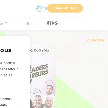
Faire un don
ien ?
Le Top
FERMER
nous
opChrétien
utilisateur)
n et les
:
 du monde…
eurs.