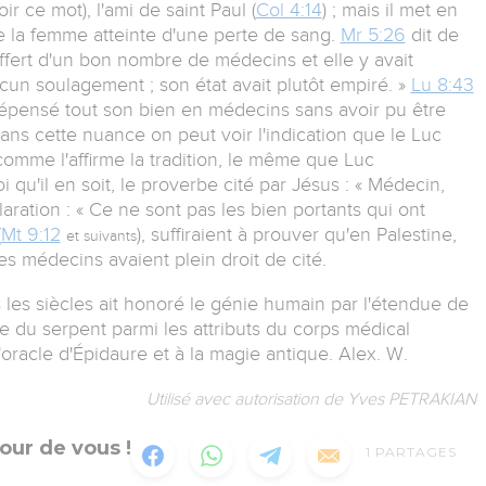
 ce mot), l'ami de saint Paul (
Col 4:14
) ; mais il met en
de la femme atteinte d'une perte de sang.
Mr 5:26
dit de
ffert d'un bon nombre de médecins et elle y avait
un soulagement ; son état avait plutôt empiré. »
Lu 8:43
t dépensé tout son bien en médecins sans avoir pu être
ans cette nuance on peut voir l'indication que le Luc
comme l'affirme la tradition, le même que Luc
i qu'il en soit, le proverbe cité par Jésus : « Médecin,
laration : « Ce ne sont pas les bien portants qui ont
(
Mt 9:12
), suffiraient à prouver qu'en Palestine,
et suivants
s médecins avaient plein droit de cité.
 les siècles ait honoré le génie humain par l'étendue de
e du serpent parmi les attributs du corps médical
l'oracle d'Épidaure et à la magie antique. Alex. W.
Utilisé avec autorisation de Yves PETRAKIAN
our de vous !
1
PARTAGES