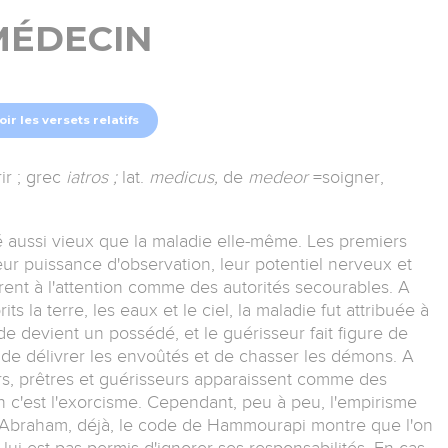
MÉDECIN
oir les versets relatifs
ir ; grec
iatros ;
lat.
medicus,
de
medeor
=soigner,
é aussi vieux que la maladie elle-même. Les premiers
r puissance d'observation, leur potentiel nerveux et
èrent à l'attention comme des autorités secourables. A
s la terre, les eaux et le ciel, la maladie fut attribuée à
de devient un possédé, et le guérisseur fait figure de
 de délivrer les envoûtés et de chasser les démons. A
ciers, prêtres et guérisseurs apparaissent comme des
 c'est l'exorcisme. Cependant, peu à peu, l'empirisme
 d'Abraham, déjà, le code de Hammourapi montre que l'on
 lui est pas permis d'ignorer ses responsabilités. En cas