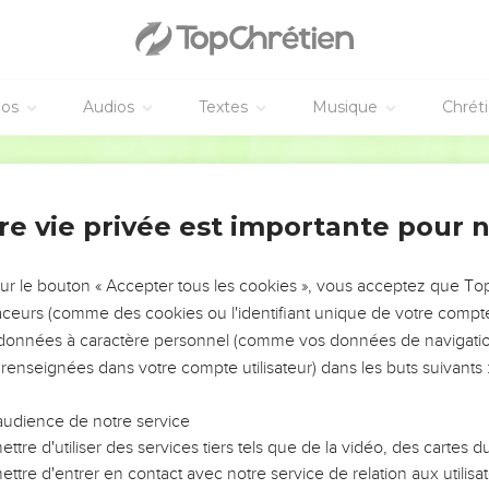
éos
Audios
Textes
Musique
Chrét
re vie privée est importante pour 
NEMENT DE L’ANNÉE !
ÉVITER LES VOTRES ?
sur le bouton « Accepter tous les cookies », vous acceptez que T
traceurs (comme des cookies ou l'identifiant unique de votre compte 
tes, leur impact, leur foi ou leur vision. Mais on voit
s données à caractère personnel (comme vos données de navigatio
fficiles qu'ils ont traversés, alors même que ce sont
 renseignées dans votre compte utilisateur) dans les buts suivants 
audience de notre service
s, et responsables reviennent sur les erreurs
 avancer avec plus de sagesse afin que leurs erreurs
ttre d'utiliser des services tiers tels que de la vidéo, des cartes
un ministère, une équipe, un groupe ou une famille,
ttre d'entrer en contact avec notre service de relation aux utilisat