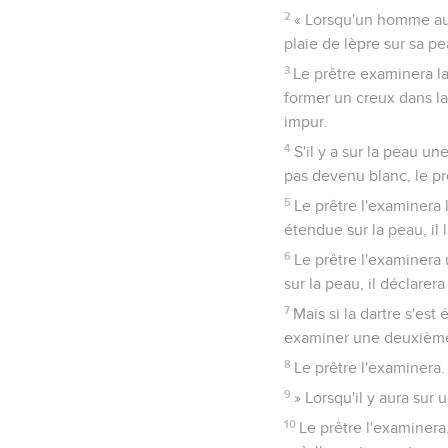
2
« Lorsqu'un homme aur
plaie de lèpre sur sa p
3
Le prêtre examinera la 
former un creux dans la
impur.
4
S'il y a sur la peau u
pas devenu blanc, le prê
5
Le prêtre l'examinera l
étendue sur la peau, il
6
Le prêtre l'examinera 
sur la peau, il déclarer
7
Mais si la dartre s'est
examiner une deuxième f
8
Le prêtre l'examinera. 
9
» Lorsqu'il y aura sur
10
Le prêtre l'examinera.