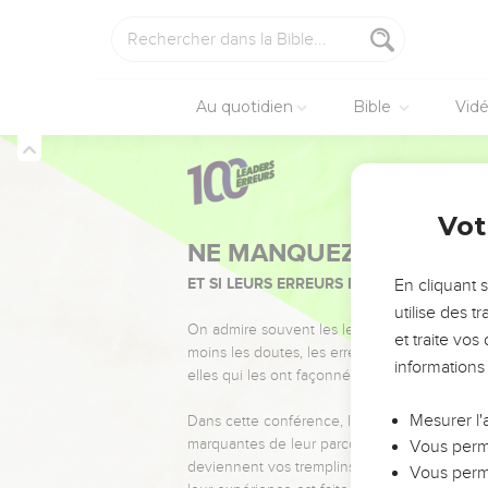
Au quotidien
Bible
Vid
Vot
NE MANQUEZ PAS L’ÉVÉ
ET SI LEURS ERREURS POUVAIENT VOUS 
En cliquant 
utilise des 
On admire souvent les leaders pour leurs réussi
et traite vo
moins les doutes, les erreurs et les saisons di
informations
elles qui les ont façonnés.
Mesurer l'
Dans cette conférence, leaders, entrepreneur
marquantes de leur parcours et les clés pour
Vous perme
deviennent vos tremplins. Que vous guidiez 
Vous perme