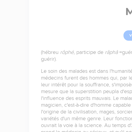
V
(hébreu
rôphé,
participe de
râphâ
=guér
guérir).
Le soin des malades est dans l'humanit
médecins furent des hommes qui, par leu
leur intérêt pour la souffrance, s'impos
mesure que la superstition peupla d'esprit
l'influence des esprits mauvais. Le mala
magicien, c'est-à-dire d'homme capable
l'origine de la civilisation, mages, sor
variétés d'un même genre. Leur fonction
ouvrait la voie à la science. Au temps
prend le médecin au sérieux, et qu'il ne