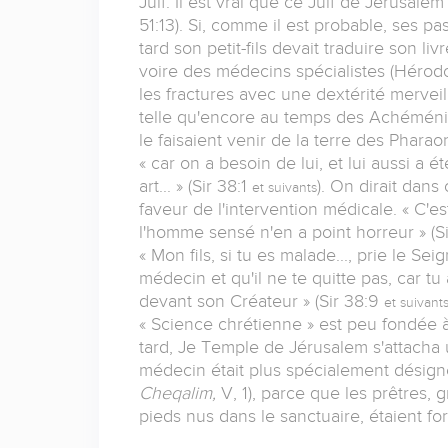
Juif. Il est vrai que ce Juif de Jérusal
51:13). Si, comme il est probable, ses pa
tard son petit-fils devait traduire son li
voire des médecins spécialistes (Hérodo
les fractures avec une dextérité merveil
telle qu'encore au temps des Achéménide
le faisaient venir de la terre des Pharao
« car on a besoin de lui, et lui aussi a é
art... » (Sir 38:1
). On dirait dans
et suivants
faveur de l'intervention médicale. « C'es
l'homme sensé n'en a point horreur » (Sir
« Mon fils, si tu es malade..., prie le Seig
médecin et qu'il ne te quitte pas, car tu
devant son Créateur » (Sir 38:9
et suivant
« Science chrétienne » est peu fondée à 
tard, Je Temple de Jérusalem s'attacha
médecin était plus spécialement désigné
Cheqalim,
V, 1), parce que les prêtres, 
pieds nus dans le sanctuaire, étaient for