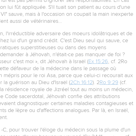
ion lui fût appliquée. S'il tuait son patient au cours d'une
a VI° sauve, mais à l'occasion on coupait la main inexperte
lent aussi de vétérinaires...
n, l'irréductible adversaire des moeurs idolâtriques et de
hez lui d'un grand crédit. C'est Dieu seul qui sauve, ce
ratiques superstitieuses ou dans des moyens
 demander à Jéhovah, n'était-ce pas manquer de foi ?
seur c'est moi », dit Jéhovah à Israël (
Ex 15:26
, cf. 2Ro
ette défaveur de la médecine dans le passage où
n mépris pour le roi Asa, parce que celui-ci recourait aux
la guérison au Dieu d'Israël (
2Ch 16:12
). 2
Ro 9:29
(cf.
 la résidence royale de Jizréel tout au moins un médecin,
le Code sacerdotal, Jéhovah confie des attributions
devaient diagnostiquer certaines maladies contagieuses et
nts de lèpre ou d'affections analogues. Par là, en Israël,
ent.
. J. -C, pour trouver l'éloge du médecin sous la plume d'un