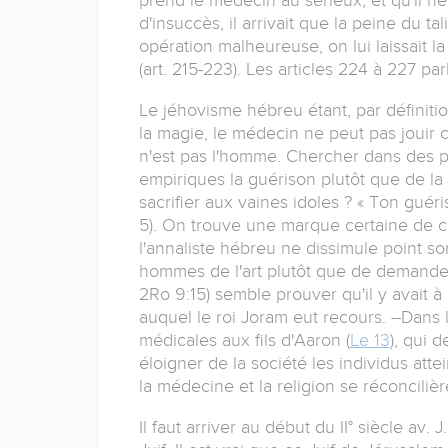
d'insuccès, il arrivait que la peine du tal
opération malheureuse, on lui laissait l
(art. 215-223). Les articles 224 à 227 par
Le jéhovisme hébreu étant, par définitio
la magie, le médecin ne peut pas jouir c
n'est pas l'homme. Chercher dans des p
empiriques la guérison plutôt que de la
sacrifier aux vaines idoles ? « Ton guéris
5). On trouve une marque certaine de c
l'annaliste hébreu ne dissimule point so
hommes de l'art plutôt que de demander 
2Ro 9:15) semble prouver qu'il y avait à
auquel le roi Joram eut recours. --Dans 
médicales aux fils d'Aaron (
Le 13
), qui 
éloigner de la société les individus attei
la médecine et la religion se réconcilièr
Il faut arriver au début du II° siècle av