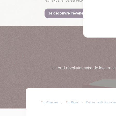
leur expérience est faite pour vous.
Je découvre l’événement
Un outil révolutionnaire de lecture e
TopChrétien
TopBible
Entrée de dictionnaire