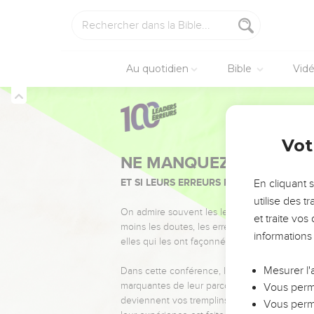
Au quotidien
Bible
Vid
Vot
NE MANQUEZ PAS L’ÉVÉ
ET SI LEURS ERREURS POUVAIENT VOUS 
En cliquant 
utilise des 
On admire souvent les leaders pour leurs réussi
et traite vo
moins les doutes, les erreurs et les saisons di
informations
elles qui les ont façonnés.
Mesurer l'
Dans cette conférence, leaders, entrepreneur
marquantes de leur parcours et les clés pour
Vous perme
deviennent vos tremplins. Que vous guidiez 
Vous perme