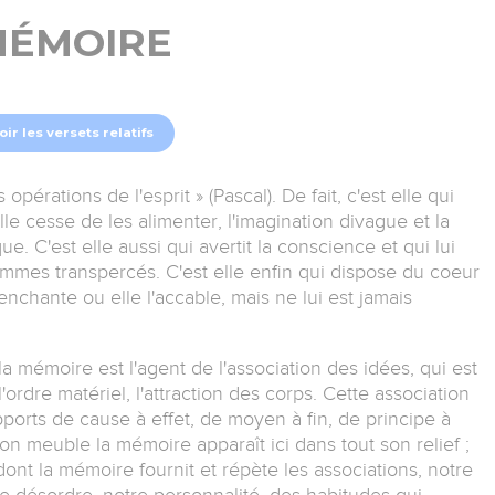
ÉMOIRE
oir les versets relatifs
pérations de l'esprit » (Pascal). De fait, c'est elle qui
elle cesse de les alimenter, l'imagination divague et la
e. C'est elle aussi qui avertit la conscience et qui lui
ommes transpercés. C'est elle enfin qui dispose du coeur
l'enchante ou elle l'accable, mais ne lui est jamais
a mémoire est l'agent de l'association des idées, qui est
l'ordre matériel, l'attraction des corps. Cette association
pports de cause à effet, de moyen à fin, de principe à
 meuble la mémoire apparaît ici dans tout son relief ;
dont la mémoire fournit et répète les associations, notre
e désordre, notre personnalité, des habitudes qui