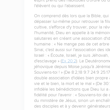
l'élèvent ou qui l'abaissent.
On comprend dès lors que la Bible, qui 
dépasser lui-même pour retrouver la fili
cultive, s'efforce d'y trouver, pour la ré
l'humanité, Dieu en appelle à la mémoire
salutaires en créant une association d'
humaine : « Ne mange pas de cet arbre ;
Sinaï, c'est aussi sur l'association des
Israël : « Écoute, Israël, je suis Jéhovah
d'esclavage » (
Ex 20:2
). Le Deutéronome
jéhovique depuis Moïse jusqu'à Jérémie,
Souviens-toi ! » (De 8:2,18 9:7 24:9 25:17
double association d'idées bien propre à 
vie et le bien, la mort et le mal » (De 
infidèle les bénédictions que Dieu lui a 
fidélité pour l'avenir : « Souviens-toi de
du ministère de Jésus, sinon un enchaî
des disciples et à y devenir générateurs 