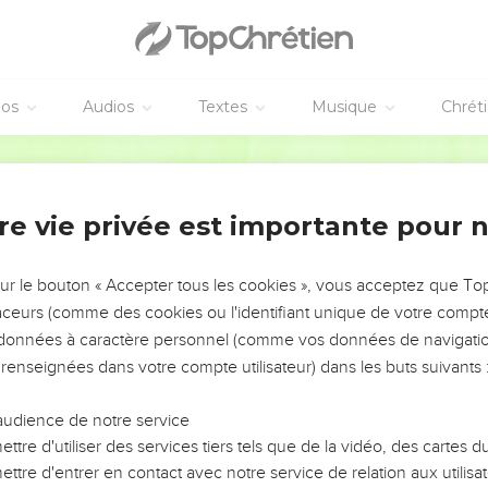
éos
Audios
Textes
Musique
Chrét
re vie privée est importante pour 
NEMENT DE L’ANNÉE !
ÉVITER LES VOTRES ?
sur le bouton « Accepter tous les cookies », vous acceptez que T
traceurs (comme des cookies ou l'identifiant unique de votre compte 
tes, leur impact, leur foi ou leur vision. Mais on voit
s données à caractère personnel (comme vos données de navigatio
fficiles qu'ils ont traversés, alors même que ce sont
 renseignées dans votre compte utilisateur) dans les buts suivants 
audience de notre service
s, et responsables reviennent sur les erreurs
 avancer avec plus de sagesse afin que leurs erreurs
ttre d'utiliser des services tiers tels que de la vidéo, des cartes
un ministère, une équipe, un groupe ou une famille,
ttre d'entrer en contact avec notre service de relation aux utilisat