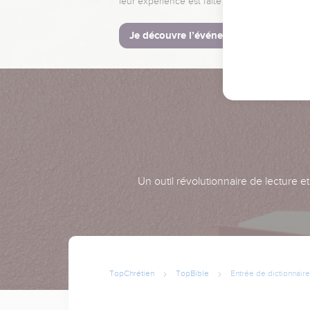
leur expérience est faite pour vous.
Je découvre l’événement
Un outil révolutionnaire de lecture e
TopChrétien
TopBible
Entrée de dictionnaire