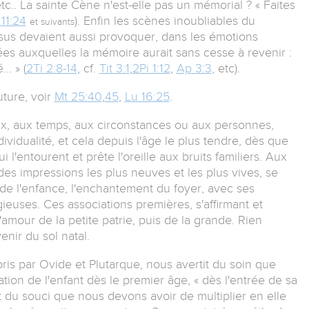
etc.. La sainte Cène n'est-elle pas un mémorial ? « Faites
11:24
). Enfin les scènes inoubliables du
et suivants
ésus devaient aussi provoquer, dans les émotions
dées auxquelles la mémoire aurait sans cesse à revenir :
.. » (
2Ti 2:8-14
, cf.
Tit 3:1
,
2Pi 1:12
,
Ap 3:3
, etc).
uture, voir
Mt 25:40
,
45
,
Lu 16:25
.
eux, aux temps, aux circonstances ou aux personnes,
dividualité, et cela depuis l'âge le plus tendre, dès que
 l'entourent et prête l'oreille aux bruits familiers. Aux
des impressions les plus neuves et les plus vives, se
 de l'enfance, l'enchantement du foyer, avec ses
igieuses. Ces associations premières, s'affirmant et
'amour de la petite patrie, puis de la grande. Rien
enir du sol natal.
ris par Ovide et Plutarque, nous avertit du soin que
ion de l'enfant dès le premier âge, « dès l'entrée de sa
 et du souci que nous devons avoir de multiplier en elle