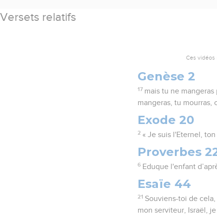
Versets relatifs
Ces vidéos 
Genèse 2
17
mais tu ne mangeras pa
mangeras, tu mourras, c’
Exode 20
2
« Je suis l'Eternel, to
Proverbes 2
6
Eduque l'enfant d’après
Esaïe 44
21
Souviens-toi de cela, 
mon serviteur, Israël, je