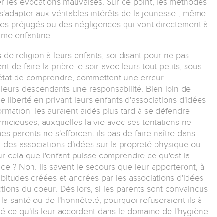
r les évocations mauvaises. Sur ce point, les méthodes
'adapter aux véritables intérêts de la jeunesse ; même
des préjugés ou des négligences qui vont directement à
âme enfantine.
 de religion à leurs enfants, soi-disant pour ne pas
nt de faire la prière le soir avec leurs tout petits, sous
 état de comprendre, commettent une erreur
leurs descendants une responsabilité. Bien loin de
tte liberté en privant leurs enfants d'associations d'idées
rmation, les auraient aidés plus tard à se défendre
nicieuses, auxquelles la vie avec ses tentations ne
parents ne s'efforcent-ils pas de faire naître dans
, des associations d'idées sur la propreté physique ou
our cela que l'enfant puisse comprendre ce qu'est la
nce ? Non. Ils savent le secours que leur apporteront, à
habitudes créées et ancrées par les associations d'idées
ctions du coeur. Dès lors, si les parents sont convaincus
de la santé ou de l'honnêteté, pourquoi refuseraient-ils à
té ce qu'ils leur accordent dans le domaine de l'hygiène