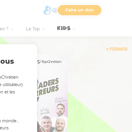
Faire un don
ien ?
Le Top
FERMER
nous
opChrétien
utilisateur)
n et les
:
 du monde…
eurs.