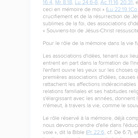
16:4
,
Mr 8:18
,
Lu 24:6-8
,
Ac 11:16
20:31
, 
ceci en mémoire de moi » (
Lu 22:19
,
1Co 
crucifiement et de la résurrection de J
sublimes de la foi, des associations d'i
« Souviens-toi de Jésus-Christ ressuscité.
Pour le rôle de la mémoire dans la vie f
Les associations d'idées, tenant aux li
entrent en part dans la formation de l'in
l'enfant ouvre les yeux sur les choses qui
premières associations d'idées, causes 
rattachent les affections indéracinables
relations familiales et ses habitudes rel
s'élargissant avec les années, donnent l
n'émeut, à travers la vie, comme le souv
Le rôle réservé à la mémoire, déjà comp
nous devons prendre d'elle dans l'éducat
voie », dit la Bible (
Pr 22:6
, cf. De 6:7),