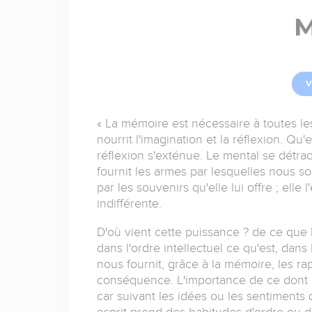
M
V
« La mémoire est nécessaire à toutes les o
nourrit l'imagination et la réflexion. Qu'
réflexion s'exténue. Le mental se détraqu
fournit les armes par lesquelles nous s
par les souvenirs qu'elle lui offre ; elle 
indifférente.
D'où vient cette puissance ? de ce que l
dans l'ordre intellectuel ce qu'est, dans 
nous fournit, grâce à la mémoire, les ra
conséquence. L'importance de ce dont on
car suivant les idées ou les sentiments 
esprit prend des habitudes d'ordre ou d