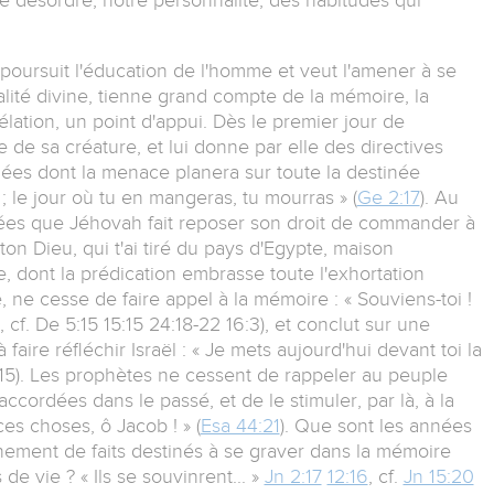
poursuit l'éducation de l'homme et veut l'amener à se
alité divine, tienne grand compte de la mémoire, la
vélation, un point d'appui. Dès le premier jour de
 de sa créature, et lui donne par elle des directives
idées dont la menace planera sur toute la destinée
 le jour où tu en mangeras, tu mourras » (
Ge 2:17
). Au
 idées que Jéhovah fait reposer son droit de commander à
, ton Dieu, qui t'ai tiré du pays d'Egypte, maison
, dont la prédication embrasse toute l'exhortation
 ne cesse de faire appel à la mémoire : « Souviens-toi !
, cf. De 5:15 15:15 24:18-22 16:3), et conclut sur une
faire réfléchir Israël : « Je mets aujourd'hui devant toi la
30:15). Les prophètes ne cessent de rappeler au peuple
accordées dans le passé, et de le stimuler, par là, à la
 ces choses, ô Jacob ! » (
Esa 44:21
). Que sont les années
nement de faits destinés à se graver dans la mémoire
de vie ? « Ils se souvinrent... »
Jn 2:17
12:16
, cf.
Jn 15:20