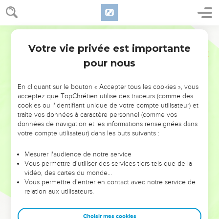
Votre vie privée est importante
pour nous
NE MANQUEZ PAS L’ÉVÉNEMENT
En cliquant sur le bouton « Accepter tous les cookies », vous
DE L’ANNÉE !
acceptez que TopChrétien utilise des traceurs (comme des
cookies ou l'identifiant unique de votre compte utilisateur) et
ET SI LEURS ERREURS POUVAIENT VOUS ÉVITER LES
traite vos données à caractère personnel (comme vos
VOTRES ?
données de navigation et les informations renseignées dans
votre compte utilisateur) dans les buts suivants :
On admire souvent les leaders pour leurs réussites, leur impact,
leur foi ou leur vision. Mais on voit moins les doutes, les erreurs
Mesurer l'audience de notre service
Vous permettre d'utiliser des services tiers tels que de la
et les saisons difficiles qu'ils ont traversés, alors même que ce
vidéo, des cartes du monde…
sont elles qui les ont façonnés.
Vous permettre d'entrer en contact avec notre service de
relation aux utilisateurs.
Dans cette conférence, leaders, entrepreneurs, et responsables
reviennent sur les erreurs marquantes de leur parcours et les
clés pour avancer avec plus de sagesse afin que leurs erreurs
Choisir mes cookies