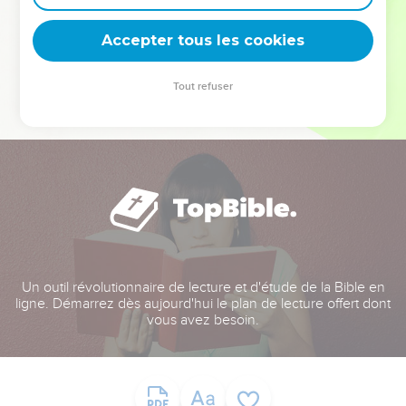
deviennent vos tremplins. Que vous guidiez un ministère, une
équipe, un groupe ou une famille, leur expérience est faite
Accepter tous les cookies
pour vous.
Tout refuser
Je découvre l’événement
Un outil révolutionnaire de lecture et d'étude de la Bible en
ligne. Démarrez dès aujourd'hui le plan de lecture offert dont
vous avez besoin.