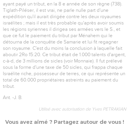
ayant payé un tribut, en la 8 e année de son règne (738).
Tiglath-Piléser, il est vrai, ne parle nulle part d'une
expédition qu'il aurait dirigée contre les deux royaumes
israélites ; mais il est très probable qu'après avoir soumis
les régions syriennes il dirigea ses armées vers le S., et
que ce fut le paiement du tribut par Ménahem qui le
détourna de la conquête de Samarie et lui fit regagner
son royaume. C'est du moins la conclusion à laquelle fait
aboutir 2Ro 15:20. Ce tribut était de 1.000 talents d'argent,
c-à-d, de 3 millions de sicles (voir Monnaie). Il fut prélevé
sous la forme d'une taxe de 50 sicles, qui frappa chaque
Israélite riche, possesseur de terres, ce qui représente un
total de 60.000 propriétaires astreints au paiement du
tribut.
Ant. -J. B.
Utilisé avec autorisation de Yves PETRAKIAN
Vous avez aimé ? Partagez autour de vous !