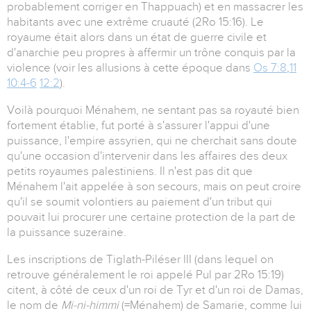
probablement corriger en Thappuach) et en massacrer les
habitants avec une extrême cruauté (2Ro 15:16). Le
royaume était alors dans un état de guerre civile et
d'anarchie peu propres à affermir un trône conquis par la
violence (voir les allusions à cette époque dans
Os 7:8
,
11
10:4-6
12:2
).
Voilà pourquoi Ménahem, ne sentant pas sa royauté bien
fortement établie, fut porté à s'assurer l'appui d'une
puissance, l'empire assyrien, qui ne cherchait sans doute
qu'une occasion d'intervenir dans les affaires des deux
petits royaumes palestiniens. Il n'est pas dit que
Ménahem l'ait appelée à son secours, mais on peut croire
qu'il se soumit volontiers au paiement d'un tribut qui
pouvait lui procurer une certaine protection de la part de
la puissance suzeraine.
Les inscriptions de Tiglath-Piléser III (dans lequel on
retrouve généralement le roi appelé Pul par 2Ro 15:19)
citent, à côté de ceux d'un roi de Tyr et d'un roi de Damas,
le nom de
Mi-ni-himmi
(=Ménahem) de Samarie, comme lui