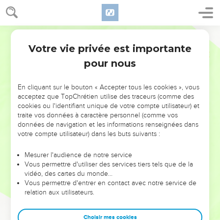
Votre vie privée est importante
pour nous
NE MANQUEZ PAS L’ÉVÉNEMENT
En cliquant sur le bouton « Accepter tous les cookies », vous
DE L’ANNÉE !
acceptez que TopChrétien utilise des traceurs (comme des
cookies ou l'identifiant unique de votre compte utilisateur) et
ET SI LEURS ERREURS POUVAIENT VOUS ÉVITER LES
traite vos données à caractère personnel (comme vos
VOTRES ?
données de navigation et les informations renseignées dans
votre compte utilisateur) dans les buts suivants :
On admire souvent les leaders pour leurs réussites, leur impact,
leur foi ou leur vision. Mais on voit moins les doutes, les erreurs
Mesurer l'audience de notre service
Vous permettre d'utiliser des services tiers tels que de la
et les saisons difficiles qu'ils ont traversés, alors même que ce
vidéo, des cartes du monde…
sont elles qui les ont façonnés.
Vous permettre d'entrer en contact avec notre service de
relation aux utilisateurs.
Dans cette conférence, leaders, entrepreneurs, et responsables
reviennent sur les erreurs marquantes de leur parcours et les
clés pour avancer avec plus de sagesse afin que leurs erreurs
Choisir mes cookies