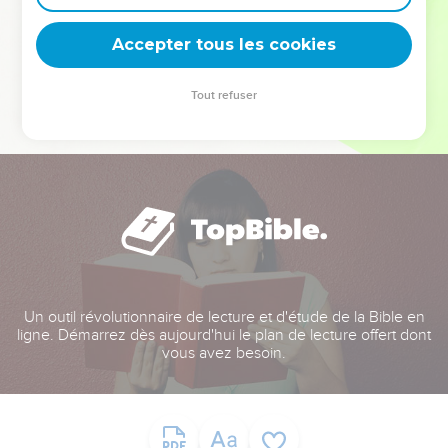
deviennent vos tremplins. Que vous guidiez un ministère, une
équipe, un groupe ou une famille, leur expérience est faite
Accepter tous les cookies
pour vous.
Tout refuser
Je découvre l’événement
Un outil révolutionnaire de lecture et d'étude de la Bible en
ligne. Démarrez dès aujourd'hui le plan de lecture offert dont
vous avez besoin.