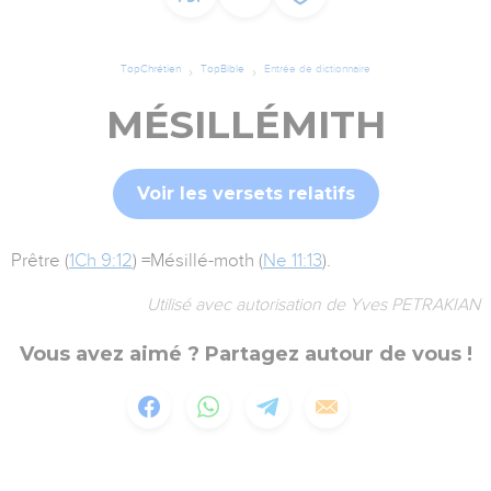
TopChrétien
TopBible
Entrée de dictionnaire
MÉSILLÉMITH
Voir les versets relatifs
Prêtre (
1Ch 9:12
) =Mésillé-moth (
Ne 11:13
).
Utilisé avec autorisation de Yves PETRAKIAN
Vous avez aimé ? Partagez autour de vous !