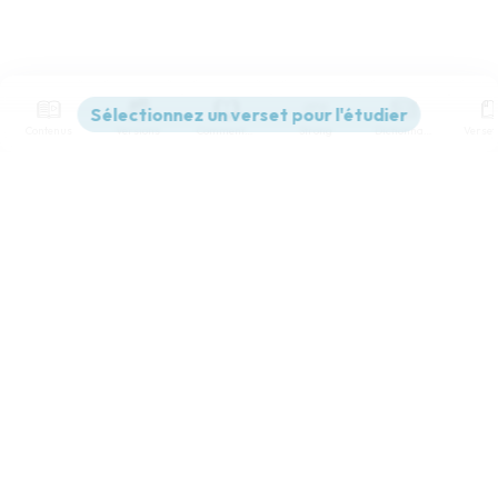
Contenus
Versions
Commentaires
Strong
Dictionnaire
Paramètres de lecture
Afficher les numéros de versets
Mode dyslexique
Désactivé
Simple
Coul
eur
Police d'écriture
Serif
Sans-serif