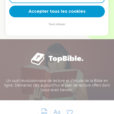
deviennent vos tremplins. Que vous guidiez un ministère, une
équipe, un groupe ou une famille, leur expérience est faite
Accepter tous les cookies
pour vous.
Tout refuser
Je découvre l’événement
Un outil révolutionnaire de lecture et d'étude de la Bible en
ligne. Démarrez dès aujourd'hui le plan de lecture offert dont
vous avez besoin.