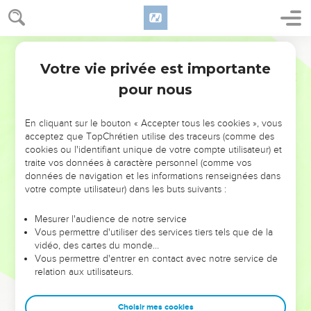
Votre vie privée est importante
pour nous
NE MANQUEZ PAS L’ÉVÉNEMENT
En cliquant sur le bouton « Accepter tous les cookies », vous
DE L’ANNÉE !
acceptez que TopChrétien utilise des traceurs (comme des
cookies ou l'identifiant unique de votre compte utilisateur) et
ET SI LEURS ERREURS POUVAIENT VOUS ÉVITER LES
traite vos données à caractère personnel (comme vos
VOTRES ?
données de navigation et les informations renseignées dans
votre compte utilisateur) dans les buts suivants :
On admire souvent les leaders pour leurs réussites, leur impact,
leur foi ou leur vision. Mais on voit moins les doutes, les erreurs
Mesurer l'audience de notre service
Vous permettre d'utiliser des services tiers tels que de la
et les saisons difficiles qu'ils ont traversés, alors même que ce
vidéo, des cartes du monde…
sont elles qui les ont façonnés.
Vous permettre d'entrer en contact avec notre service de
relation aux utilisateurs.
Dans cette conférence, leaders, entrepreneurs, et responsables
reviennent sur les erreurs marquantes de leur parcours et les
clés pour avancer avec plus de sagesse afin que leurs erreurs
Choisir mes cookies