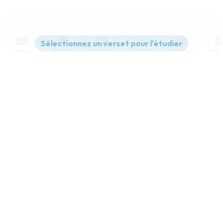
Contenus
Versions
Commentaires
Strong
Dictionnaire
Paramètres de lecture
Afficher les numéros de versets
Mode dyslexique
Désactivé
Simple
Coul
eur
Police d'écriture
Serif
Sans-serif