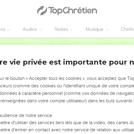
éos
Audios
Textes
Musique
Chrét
re vie privée est importante pour 
NEMENT DE L’ANNÉE !
ÉVITER LES VOTRES ?
sur le bouton « Accepter tous les cookies », vous acceptez que T
traceurs (comme des cookies ou l'identifiant unique de votre compte 
tes, leur impact, leur foi ou leur vision. Mais on voit
s données à caractère personnel (comme vos données de navigatio
fficiles qu'ils ont traversés, alors même que ce sont
 renseignées dans votre compte utilisateur) dans les buts suivants 
audience de notre service
s, et responsables reviennent sur les erreurs
 avancer avec plus de sagesse afin que leurs erreurs
ttre d'utiliser des services tiers tels que de la vidéo, des cartes
un ministère, une équipe, un groupe ou une famille,
ttre d'entrer en contact avec notre service de relation aux utilisat