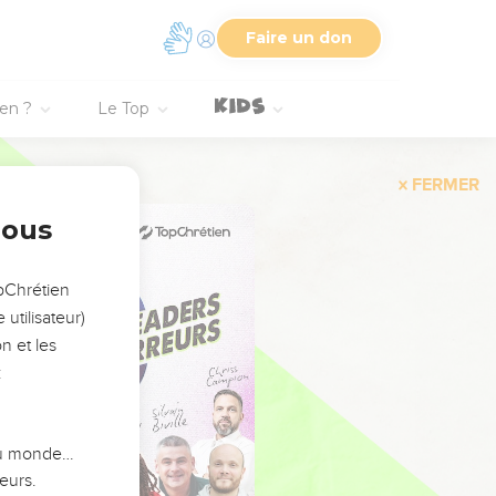
Faire un don
ien ?
Le Top
FERMER
nous
opChrétien
utilisateur)
n et les
:
 du monde…
eurs.