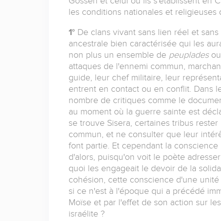
Gossen et celui où ils s'établissent en
les conditions nationales et religieuses 
1°
De clans vivant sans lien réel et sans
ancestrale bien caractérisée qui les aur
non plus un ensemble de
peuplades
ou
attaques de l'ennemi commun, marchant 
guide, leur chef militaire, leur représen
entrent en contact ou en conflit. Dans
nombre de critiques comme le document l
au moment où la guerre sainte est décla
se trouve Sisera, certaines tribus rester 
commun, et ne consulter que leur intérêt 
font partie. Et cependant la conscience 
d'alors, puisqu'on voit le poète adresse
quoi les engageait le devoir de la soli
cohésion, cette conscience d'une unité
si ce n'est à l'époque qui a précédé im
Moïse et par l'effet de son action sur l
israélite ?