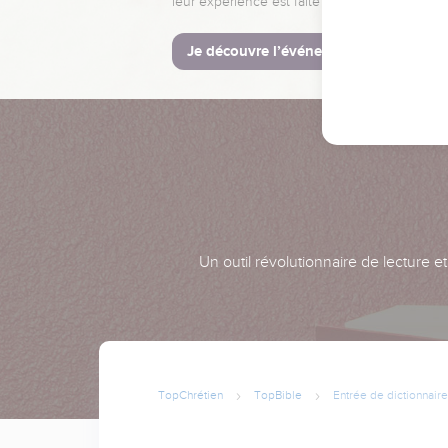
leur expérience est faite pour vous.
Je découvre l’événement
Un outil révolutionnaire de lecture e
TopChrétien
TopBible
Entrée de dictionnaire