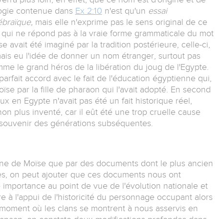
logie contenue dans
Ex 2:10
n'est qu'un
essai
ébraïque,
mais elle n'exprime pas le sens original de ce
m qui ne répond pas à la vraie forme grammaticale du mot
avait été imaginé par la tradition postérieure, celle-ci,
amais eu l'idée de donner un nom étranger, surtout pas
mme le grand héros de la libération du joug de l'Egypte.
parfait accord avec le fait de l'éducation égyptienne qui,
se par la fille de pharaon qui l'avait adopté. En second
ux en Egypte n'avait pas été un fait historique réel,
s non plus inventé, car il eût été une trop cruelle cause
e souvenir des générations subséquentes.
ine de Moïse que par des documents dont le plus ancien
cles, on peut ajouter que ces documents nous ont
 importance au point de vue de l'évolution nationale et
re à l'appui de l'historicité du personnage occupant alors
le moment où les clans se montrent à nous asservis en