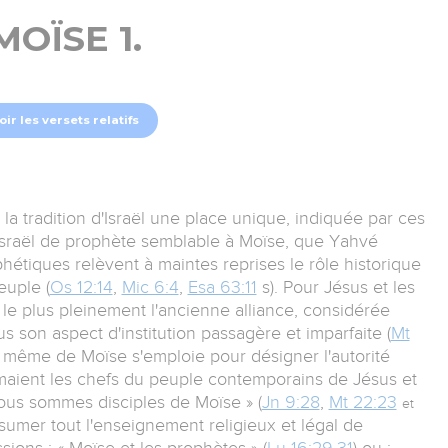
MOÏSE 1.
oir les versets relatifs
a tradition d'Israël une place unique, indiquée par ces
n Israël de prophète semblable à Moïse, que Yahvé
phétiques relèvent à maintes reprises le rôle historique
euple (
Os 12:14
,
Mic 6:4
,
Esa 63:11
s). Pour Jésus et les
e le plus pleinement l'ancienne alliance, considérée
 son aspect d'institution passagère et imparfaite (
Mt
 même de Moïse s'emploie pour désigner l'autorité
maient les chefs du peuple contemporains de Jésus et
nous sommes disciples de Moïse » (
Jn 9:28
,
Mt 22:23
et
ésumer tout l'enseignement religieux et légal de
sions : « Moïse et les prophètes » (
Lu 16:29
,
31
) ou :