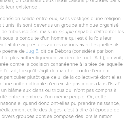
 Canaan, on constate deux modifications profondes dans
de leur existence :
 cohésion solide entre eux, sans vestiges d'une religion
ait unis, ils sont devenus un groupe ethnique organisé,
 de tribus isolées, mais un
peuple
capable d'affronter les
sous la conduite d'un homme qui est à la fois leur
tant attitré auprès des autres nations avec lesquelles ils
 le poème de
Jug 5
, dit de Débora (considéré par bon
e plus authentiquement ancien de tout l'A.T.), on voit,
rée contre la coalition cananéenne à la tête de laquelle
à l'écart, lorsqu'il s'agit de marcher contre l'ennemi
particulier plutôt que celui de la collectivité dont elles
d'une unité nationale n'en existe pas moins dans l'Israël
r un blâme aux clans ou tribus qui n'ont pas compris à
darité entre membres d'un même peuple. Or, cette
 nationale, quand donc ont-elles pu prendre naissance,
médiatement celle des Juges, c'est-à-dire à l'époque de
es divers groupes dont se compose dès lors la nation