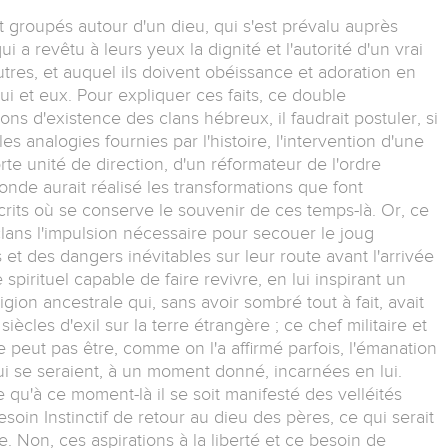
t groupés autour d'un dieu, qui s'est prévalu auprès
i a revêtu à leurs yeux la dignité et l'autorité d'un vrai
autres, et auquel ils doivent obéissance et adoration en
ui et eux. Pour expliquer ces faits, ce double
ns d'existence des clans hébreux, il faudrait postuler, si
les analogies fournies par l'histoire, l'intervention d'une
rte unité de direction, d'un réformateur de l'ordre
fonde aurait réalisé les transformations que font
rits où se conserve le souvenir de ces temps-là. Or, ce
lans l'impulsion nécessaire pour secouer le joug
 et des dangers inévitables sur leur route avant l'arrivée
spirituel capable de faire revivre, en lui inspirant un
ligion ancestrale qui, sans avoir sombré tout à fait, avait
siècles d'exil sur la terre étrangère ; ce chef militaire et
 ne peut pas être, comme on l'a affirmé parfois, l'émanation
i se seraient, à un moment donné, incarnées en lui.
e qu'à ce moment-là il se soit manifesté des velléités
oin Instinctif de retour au dieu des pères, ce qui serait
se. Non, ces aspirations à la liberté et ce besoin de