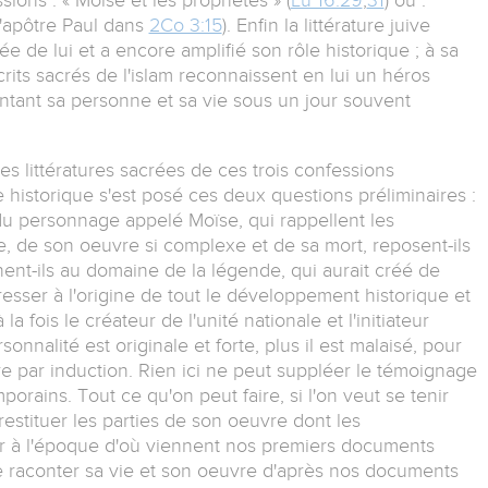
 l'apôtre Paul dans
2Co 3:15
). Enfin la littérature juive
 de lui et a encore amplifié son rôle historique ; à sa
écrits sacrés de l'islam reconnaissent en lui un héros
entant sa personne et sa vie sous un jour souvent
es littératures sacrées de ces trois confessions
ue historique s'est posé ces deux questions préliminaires :
 du personnage appelé Moïse, qui rappellent les
e, de son oeuvre si complexe et de sa mort, reposent-ils
ent-ils au domaine de la légende, qui aurait créé de
esser à l'origine de tout le développement historique et
à la fois le créateur de l'unité nationale et l'initiateur
onnalité est originale et forte, plus il est malaisé, pour
re par induction. Rien ici ne peut suppléer le témoignage
ains. Tout ce qu'on peut faire, si l'on veut se tenir
e restituer les parties de son oeuvre dont les
r à l'époque d'où viennent nos premiers documents
e raconter sa vie et son oeuvre d'après nos documents