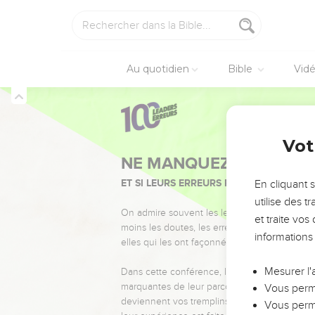
Au quotidien
Bible
Vid
Vot
NE MANQUEZ PAS L’ÉVÉ
ET SI LEURS ERREURS POUVAIENT VOUS 
En cliquant 
utilise des 
On admire souvent les leaders pour leurs réussi
et traite vo
moins les doutes, les erreurs et les saisons di
informations
elles qui les ont façonnés.
Mesurer l'
Dans cette conférence, leaders, entrepreneur
marquantes de leur parcours et les clés pour
Vous perme
deviennent vos tremplins. Que vous guidiez 
Vous perme