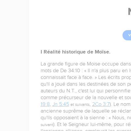
V
I Réalité historique de Moïse.
La grande figure de Moïse occupe dans l
mots de De 34:10 : « Il n'a plus paru e
connaissait face à face. » Les écrits pro
qu'il a joué dans les destinées de son p
auteurs du N.T., c'est lui qui personnifi
comme précurseur de la nouvelle et sous
19:8
,
Jn 5:45
,
2Co 3:7
). Le nom
et suivants
ancienne suprême de laquelle se récla
qu'ils opposaient à la sienne : « Nous, 
). Et le Seigneur lui-même, pour r
suivant
l'ancienne alliance, employait les expres