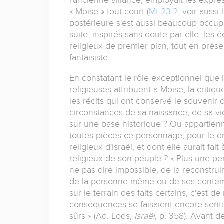
« Moïse » tout court (
Mt 23:2
, voir aussi
postérieure s'est aussi beaucoup occupée
suite, inspirés sans doute par elle, les 
religieux de premier plan, tout en prés
fantaisiste.
En constatant le rôle exceptionnel que l
religieuses attribuent à Moïse, la critiq
les récits qui ont conservé le souvenir
circonstances de sa naissance, de sa vi
sur une base historique ? Ou appartienn
toutes pièces ce personnage, pour le dr
religieux d'Israël, et dont elle aurait fait 
religieux de son peuple ? « Plus une pers
ne pas dire impossible, de la reconstrui
de la personne même ou de ses contempor
sur le terrain des faits certains, c'est d
conséquences se faisaient encore senti
sûrs » (Ad. Lods,
Israël,
p. 358). Avant d