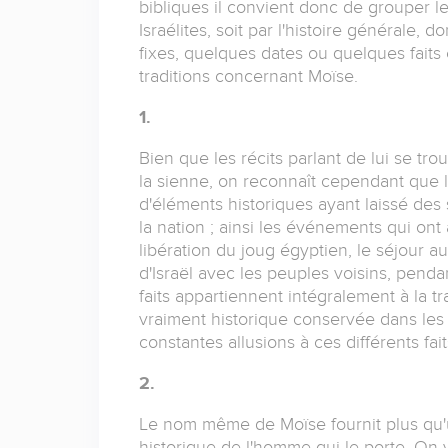
bibliques il convient donc de grouper les
Israélites, soit par l'histoire générale
fixes, quelques dates ou quelques faits 
traditions concernant Moïse.
1.
Bien que les récits parlant de lui se t
la sienne, on reconnaît cependant que l
d'éléments historiques ayant laissé des 
la nation ; ainsi les événements qui on
libération du joug égyptien, le séjour a
d'Israël avec les peuples voisins, penda
faits appartiennent intégralement à la t
vraiment historique conservée dans les
constantes allusions à ces différents fait
2.
Le nom même de Moïse fournit plus qu'un
historique de l'homme qui le porte. On v