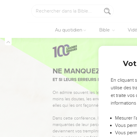
Au quotidien
Bible
Vid
Vot
NE MANQUEZ PAS L’ÉVÉ
ET SI LEURS ERREURS POUVAIENT VOUS 
En cliquant 
utilise des 
On admire souvent les leaders pour leurs réussi
et traite vo
moins les doutes, les erreurs et les saisons di
informations
elles qui les ont façonnés.
Mesurer l'
Dans cette conférence, leaders, entrepreneur
marquantes de leur parcours et les clés pour
Vous perme
deviennent vos tremplins. Que vous guidiez 
Vous perme