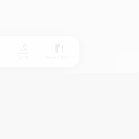
s
Carte
Versets favoris
Coul
eur
Désactivé
Simple