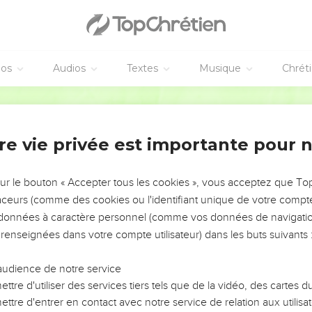
éos
Audios
Textes
Musique
Chrét
re vie privée est importante pour 
NEMENT DE L’ANNÉE !
ÉVITER LES VOTRES ?
sur le bouton « Accepter tous les cookies », vous acceptez que T
traceurs (comme des cookies ou l'identifiant unique de votre compte 
tes, leur impact, leur foi ou leur vision. Mais on voit
s données à caractère personnel (comme vos données de navigatio
fficiles qu'ils ont traversés, alors même que ce sont
 renseignées dans votre compte utilisateur) dans les buts suivants 
audience de notre service
s, et responsables reviennent sur les erreurs
 avancer avec plus de sagesse afin que leurs erreurs
ttre d'utiliser des services tiers tels que de la vidéo, des cartes
un ministère, une équipe, un groupe ou une famille,
ttre d'entrer en contact avec notre service de relation aux utilisat