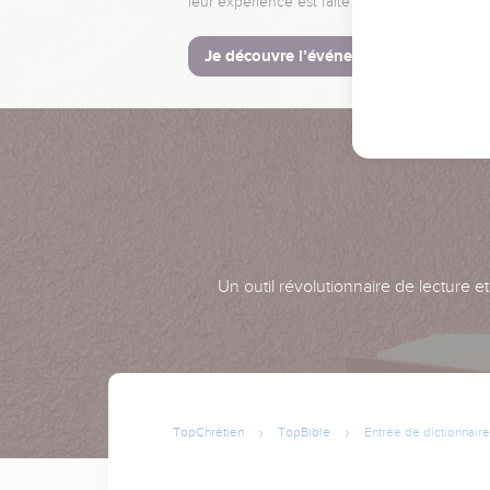
leur expérience est faite pour vous.
Je découvre l’événement
Un outil révolutionnaire de lecture e
TopChrétien
TopBible
Entrée de dictionnaire