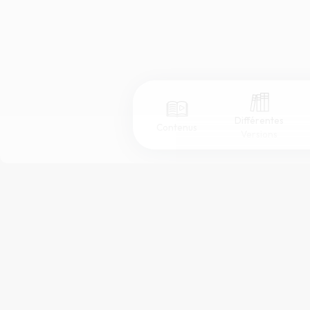
Différentes
Contenus
Versions
Afficher les numéros de versets
Mode dyslexique