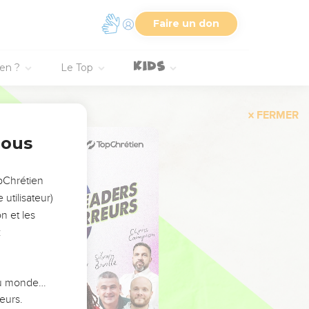
Faire un don
ien ?
Le Top
FERMER
nous
opChrétien
utilisateur)
n et les
:
 du monde…
eurs.