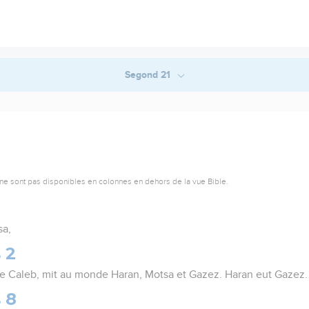
Segond 21
ne sont pas disponibles en colonnes en dehors de la vue Bible.
sa,
 2
e Caleb, mit au monde Haran, Motsa et Gazez. Haran eut Gazez.
 8