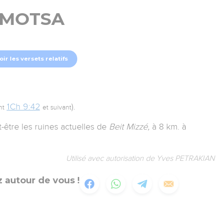
MOTSA
oir les versets relatifs
1Ch 9:42
).
nt
et suivant
t-être les ruines actuelles de
Beit Mizzé,
à 8 km. à
Utilisé avec autorisation de Yves PETRAKIAN
 autour de vous !