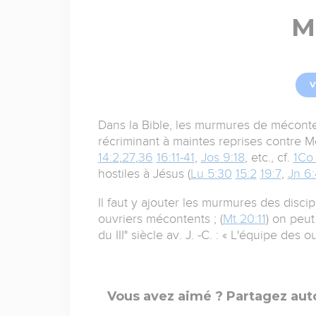
M
V
Dans la Bible, les murmures de méconte
récriminant à maintes reprises contre Mo
14:2
,
27
,
36
16:11-41
,
Jos 9:18
, etc., cf.
1Co 
hostiles à Jésus (
Lu 5:30
15:2
19:7
,
Jn 6:
Il faut y ajouter les murmures des disc
ouvriers mécontents ; (
Mt 20:11
) on peut
du III° siècle av. J. -C. : « L'équipe des 
Vous avez aimé ? Partagez auto