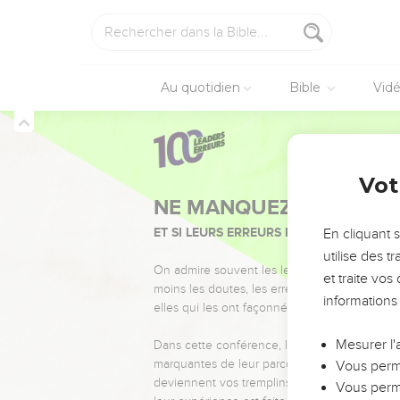
Au quotidien
Bible
Vid
Vot
NE MANQUEZ PAS L’ÉVÉ
ET SI LEURS ERREURS POUVAIENT VOUS 
En cliquant 
utilise des 
On admire souvent les leaders pour leurs réussi
et traite vo
moins les doutes, les erreurs et les saisons di
informations
elles qui les ont façonnés.
Mesurer l'
Dans cette conférence, leaders, entrepreneur
marquantes de leur parcours et les clés pour
Vous perme
deviennent vos tremplins. Que vous guidiez 
Vous perme