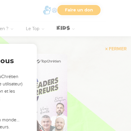
Faire un don
ien ?
Le Top
FERMER
nous
opChrétien
utilisateur)
n et les
:
 du monde…
eurs.