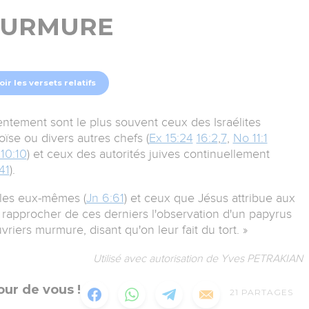
URMURE
oir les versets relatifs
ntement sont le plus souvent ceux des Israélites
ïse ou divers autres chefs (
Ex 15:24
16:2
,
7
,
No 11:1
10:10
) et ceux des autorités juives continuellement
41
).
iples eux-mêmes (
Jn 6:61
) et ceux que Jésus attribue aux
 rapprocher de ces derniers l'observation d'un papyrus
ouvriers murmure, disant qu'on leur fait du tort. »
Utilisé avec autorisation de Yves PETRAKIAN
ur de vous !
21
PARTAGES