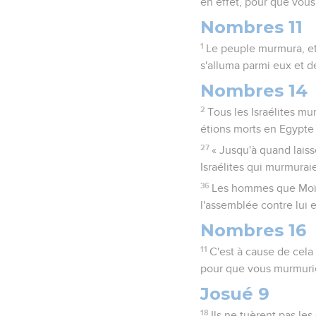
en effet, pour que vou
Nombres 11
1
Le peuple murmura, et c
s'alluma parmi eux et 
Nombres 14
2
Tous les Israélites mu
étions morts en Egypte 
27
« Jusqu'à quand lais
Israélites qui murmurai
36
Les hommes que Moïse 
l'assemblée contre lui 
Nombres 16
11
C'est à cause de cela 
pour que vous murmurie
Josué 9
18
Ils ne tuèrent pas le