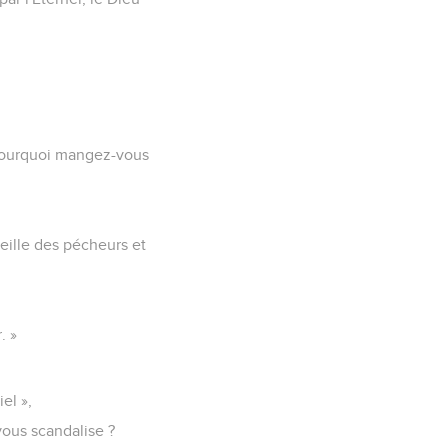
« Pourquoi mangez-vous
ueille des pécheurs et
. »
el »,
 vous scandalise ?