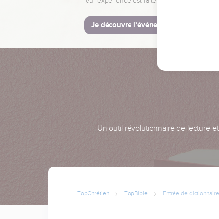
leur expérience est faite pour vous.
Je découvre l’événement
Un outil révolutionnaire de lecture e
TopChrétien
TopBible
Entrée de dictionnaire