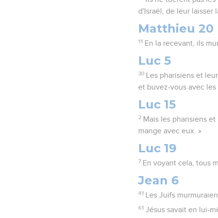
d'Israël, de leur laisse
Matthieu 20
11
En la recevant, ils mu
Luc 5
30
Les pharisiens et leu
et buvez-vous avec les 
Luc 15
2
Mais les pharisiens et
mange avec eux. »
Luc 19
7
En voyant cela, tous m
Jean 6
41
Les Juifs murmuraient 
61
Jésus savait en lui-m