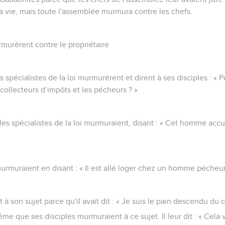
r la vie, mais toute l'assemblée murmura contre les chefs.
rmurèrent contre le propriétaire
rs spécialistes de la loi murmurèrent et dirent à ses disciples : 
collecteurs d’impôts et les pécheurs ? »
 les spécialistes de la loi murmuraient, disant : « Cet homme acc
urmuraient en disant : « Il est allé loger chez un homme pécheur
à son sujet parce qu'il avait dit : « Je suis le pain descendu du ci
ême que ses disciples murmuraient à ce sujet. Il leur dit : « Cela