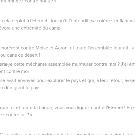
s murmuriez contre nous ? »
ela déplut à l'Eternel : lorsqu’il l'entendit, sa colère s'enflamma
dévora une extrémité du camp.
rmurèrent contre Moïse et Aaron, et toute l'assemblée leur dit : 
ou dans ce désert !
serai-je cette méchante assemblée murmurer contre moi ? J'ai en
ent contre moi.
avait envoyés pour explorer le pays et qui, à leur retour, avai
en dénigrant le pays,
que toi et toute ta bande, vous vous liguez contre l'Eternel ! En 
z contre lui ? »
s Gabaonites parce que les chefs de l'assemblée leur avaient juré p