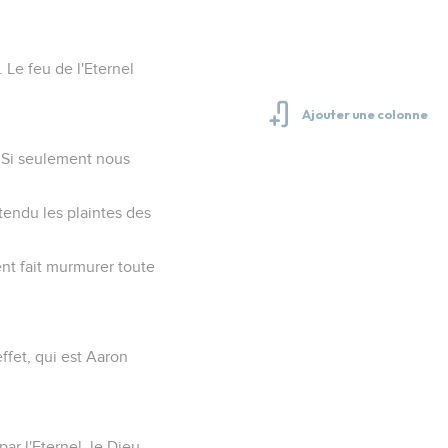
. Le feu de l'Eternel
« Si seulement nous
tendu les plaintes des
ent fait murmurer toute
effet, qui est Aaron
ar l'Eternel, le Dieu