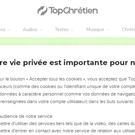
éos
Audios
Textes
Musique
Chrét
re vie privée est importante pour 
NEMENT DE L’ANNÉE !
ÉVITER LES VOTRES ?
sur le bouton « Accepter tous les cookies », vous acceptez que T
traceurs (comme des cookies ou l'identifiant unique de votre compte 
tes, leur impact, leur foi ou leur vision. Mais on voit
s données à caractère personnel (comme vos données de navigatio
fficiles qu'ils ont traversés, alors même que ce sont
 renseignées dans votre compte utilisateur) dans les buts suivants 
audience de notre service
s, et responsables reviennent sur les erreurs
 avancer avec plus de sagesse afin que leurs erreurs
ttre d'utiliser des services tiers tels que de la vidéo, des cartes
un ministère, une équipe, un groupe ou une famille,
ttre d'entrer en contact avec notre service de relation aux utilisat