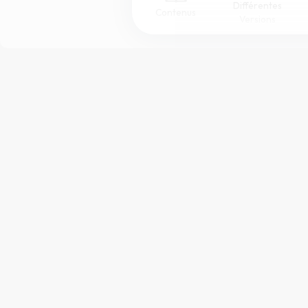
Différentes
Contenus
Versions
Afficher les numéros de versets
Mode dyslexique
Police d'écriture
Taille de texte
Merci à
Bible