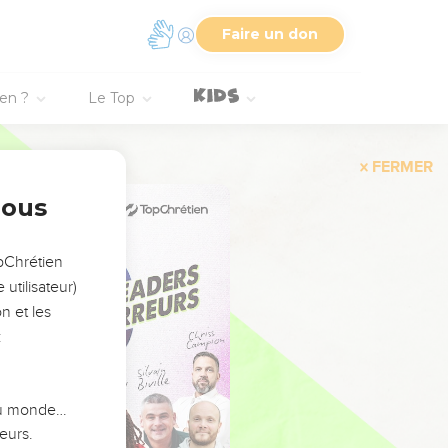
Faire un don
ien ?
Le Top
FERMER
nous
opChrétien
utilisateur)
n et les
:
 du monde…
eurs.