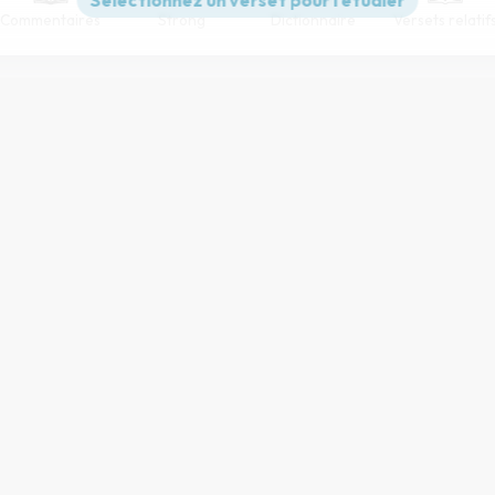
Commentaires
Strong
Dictionnaire
Versets relatif
Paramètres de lecture
s et Publications Chrétiennes
pour la conception du processus d’a