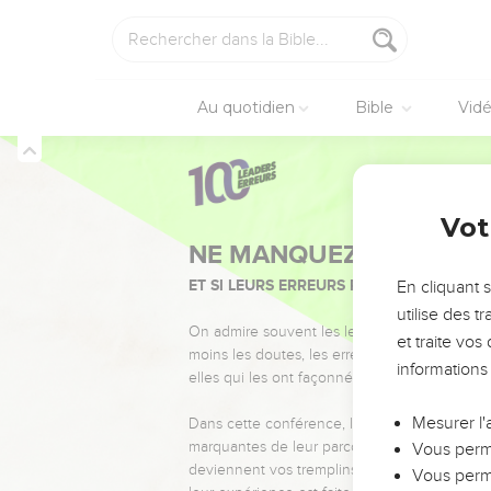
Au quotidien
Bible
Vid
Vot
NE MANQUEZ PAS L’ÉVÉ
ET SI LEURS ERREURS POUVAIENT VOUS 
En cliquant 
utilise des 
On admire souvent les leaders pour leurs réussi
et traite vo
moins les doutes, les erreurs et les saisons di
informations
elles qui les ont façonnés.
Mesurer l'
Dans cette conférence, leaders, entrepreneur
marquantes de leur parcours et les clés pour
Vous perme
deviennent vos tremplins. Que vous guidiez 
Vous perme