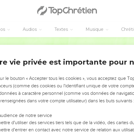
éos
Audios
Textes
Musique
Chrét
re vie privée est importante pour 
NEMENT DE L’ANNÉE !
ÉVITER LES VOTRES ?
sur le bouton « Accepter tous les cookies », vous acceptez que T
traceurs (comme des cookies ou l'identifiant unique de votre compte 
tes, leur impact, leur foi ou leur vision. Mais on voit
s données à caractère personnel (comme vos données de navigatio
fficiles qu'ils ont traversés, alors même que ce sont
 renseignées dans votre compte utilisateur) dans les buts suivants 
audience de notre service
s, et responsables reviennent sur les erreurs
 avancer avec plus de sagesse afin que leurs erreurs
ttre d'utiliser des services tiers tels que de la vidéo, des cartes
un ministère, une équipe, un groupe ou une famille,
ttre d'entrer en contact avec notre service de relation aux utilisat