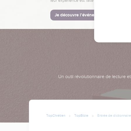
leur expérience est faite pour vous.
Je découvre l’événement
Un outil révolutionnaire de lecture e
TopChrétien
TopBible
Entrée de dictionnaire