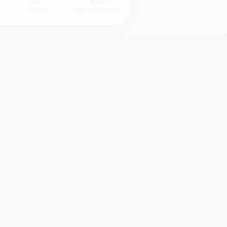
s
Carte
Versets favoris
Coul
eur
Désactivé
Simple
Serif
Sans-serif
Grand
Moyen
Petit
ffichage DYS.