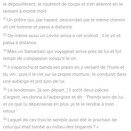
le dépouillèrent, le rouèrent de coups et s'en allèrent en le
laissant à moitié mort.
31
Un prêtre qui, par hasard, descendait par le même chemin
vit cet homme et passa à distance.
32
De même aussi un Lévite arriva à cet endroit ; il le vit et
passa à distance.
33
Mais un Samaritain qui voyageait arriva près de lui et fut
rempli de compassion lorsqu'il le vit.
34
Il s'approcha et banda ses plaies en y versant de l'huile et
du vin ; puis il le mit sur sa propre monture, le conduisit dans
une auberge et prit soin de lui.
35
Le lendemain, [à son départ, ] il sortit deux pièces
d’argent, les donna à l'aubergiste et dit : ‘Prends soin de lui,
et ce que tu dépenseras en plus, je te le rendrai à mon
retour.’
36
Lequel de ces trois te semble avoir été le prochain de
celui qui était tombé au milieu des brigands ? »