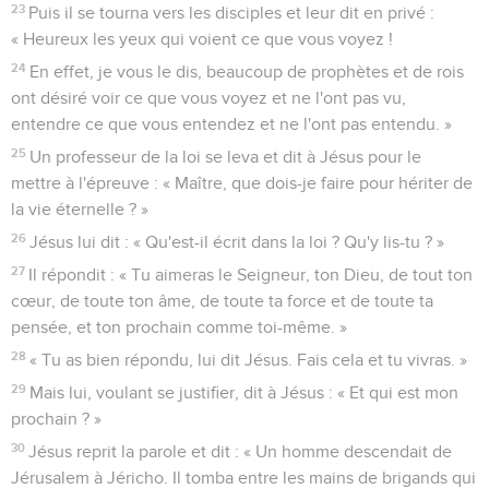
23
Puis il se tourna vers les disciples et leur dit en privé :
« Heureux les yeux qui voient ce que vous voyez !
24
En effet, je vous le dis, beaucoup de prophètes et de rois
ont désiré voir ce que vous voyez et ne l'ont pas vu,
entendre ce que vous entendez et ne l'ont pas entendu. »
25
Un professeur de la loi se leva et dit à Jésus pour le
mettre à l'épreuve : « Maître, que dois-je faire pour hériter de
la vie éternelle ? »
26
Jésus lui dit : « Qu'est-il écrit dans la loi ? Qu'y lis-tu ? »
27
Il répondit : « Tu aimeras le Seigneur, ton Dieu, de tout ton
cœur, de toute ton âme, de toute ta force et de toute ta
pensée, et ton prochain comme toi-même. »
28
« Tu as bien répondu, lui dit Jésus. Fais cela et tu vivras. »
29
Mais lui, voulant se justifier, dit à Jésus : « Et qui est mon
prochain ? »
30
Jésus reprit la parole et dit : « Un homme descendait de
Jérusalem à Jéricho. Il tomba entre les mains de brigands qui