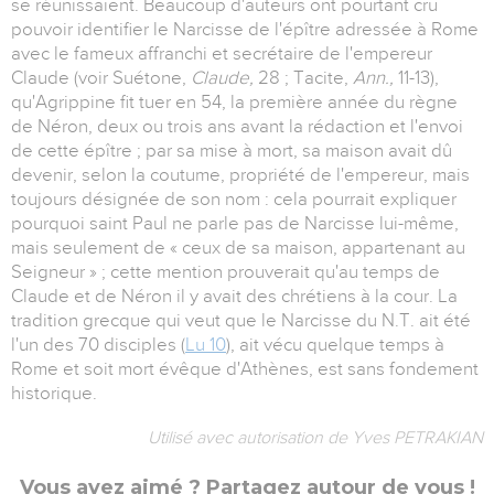
se réunissaient. Beaucoup d'auteurs ont pourtant cru
pouvoir identifier le Narcisse de l'épître adressée à Rome
avec le fameux affranchi et secrétaire de l'empereur
Claude (voir Suétone,
Claude,
28 ; Tacite,
Ann.,
11-13),
qu'Agrippine fit tuer en 54, la première année du règne
de Néron, deux ou trois ans avant la rédaction et l'envoi
de cette épître ; par sa mise à mort, sa maison avait dû
devenir, selon la coutume, propriété de l'empereur, mais
toujours désignée de son nom : cela pourrait expliquer
pourquoi saint Paul ne parle pas de Narcisse lui-même,
mais seulement de « ceux de sa maison, appartenant au
Seigneur » ; cette mention prouverait qu'au temps de
Claude et de Néron il y avait des chrétiens à la cour. La
tradition grecque qui veut que le Narcisse du N.T. ait été
l'un des 70 disciples (
Lu 10
), ait vécu quelque temps à
Rome et soit mort évêque d'Athènes, est sans fondement
historique.
Utilisé avec autorisation de Yves PETRAKIAN
Vous avez aimé ? Partagez autour de vous !