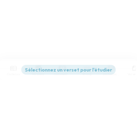
Contenus
Versions
Commentaires
Strong
Dictionnaire
Paramètres de lecture
Afficher les numéros de versets
Mode dyslexique