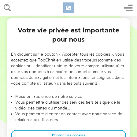
Votre vie privée est importante
pour nous
NE MANQUEZ PAS L’ÉVÉNEMENT
En cliquant sur le bouton « Accepter tous les cookies », vous
DE L’ANNÉE !
acceptez que TopChrétien utilise des traceurs (comme des
cookies ou l'identifiant unique de votre compte utilisateur) et
ET SI LEURS ERREURS POUVAIENT VOUS ÉVITER LES
traite vos données à caractère personnel (comme vos
VOTRES ?
données de navigation et les informations renseignées dans
votre compte utilisateur) dans les buts suivants :
On admire souvent les leaders pour leurs réussites, leur impact,
leur foi ou leur vision. Mais on voit moins les doutes, les erreurs
Mesurer l'audience de notre service
Vous permettre d'utiliser des services tiers tels que de la
et les saisons difficiles qu'ils ont traversés, alors même que ce
vidéo, des cartes du monde…
sont elles qui les ont façonnés.
Vous permettre d'entrer en contact avec notre service de
relation aux utilisateurs.
Dans cette conférence, leaders, entrepreneurs, et responsables
reviennent sur les erreurs marquantes de leur parcours et les
clés pour avancer avec plus de sagesse afin que leurs erreurs
Choisir mes cookies