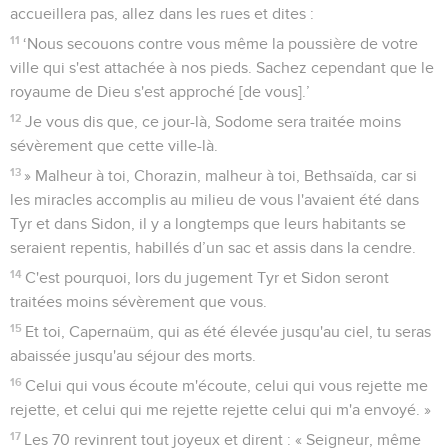
accueillera pas, allez dans les rues et dites :
11
‘Nous secouons contre vous même la poussière de votre
ville qui s'est attachée à nos pieds. Sachez cependant que le
royaume de Dieu s'est approché [de vous].’
12
Je vous dis que, ce jour-là, Sodome sera traitée moins
sévèrement que cette ville-là.
13
» Malheur à toi, Chorazin, malheur à toi, Bethsaïda, car si
les miracles accomplis au milieu de vous l'avaient été dans
Tyr et dans Sidon, il y a longtemps que leurs habitants se
seraient repentis, habillés d’un sac et assis dans la cendre.
14
C'est pourquoi, lors du jugement Tyr et Sidon seront
traitées moins sévèrement que vous.
15
Et toi, Capernaüm, qui as été élevée jusqu'au ciel, tu seras
abaissée jusqu'au séjour des morts.
16
Celui qui vous écoute m'écoute, celui qui vous rejette me
rejette, et celui qui me rejette rejette celui qui m'a envoyé. »
17
Les 70 revinrent tout joyeux et dirent : « Seigneur, même