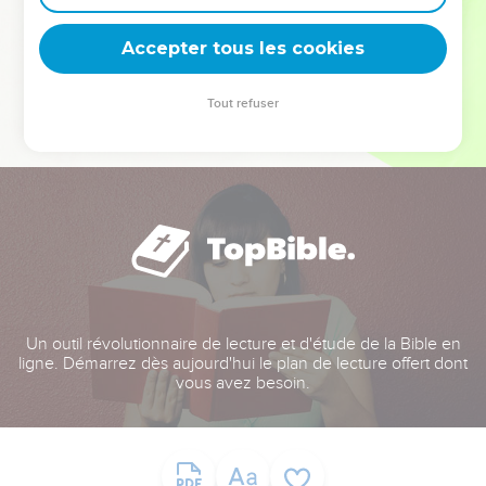
deviennent vos tremplins. Que vous guidiez un ministère, une
équipe, un groupe ou une famille, leur expérience est faite
Accepter tous les cookies
pour vous.
Tout refuser
Je découvre l’événement
Un outil révolutionnaire de lecture et d'étude de la Bible en
ligne. Démarrez dès aujourd'hui le plan de lecture offert dont
vous avez besoin.