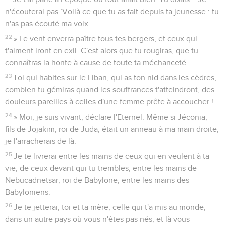
n'écouterai pas.’Voilà ce que tu as fait depuis ta jeunesse : tu
n'as pas écouté ma voix.
22
» Le vent enverra paître tous tes bergers, et ceux qui
t'aiment iront en exil. C'est alors que tu rougiras, que tu
connaîtras la honte à cause de toute ta méchanceté.
23
Toi qui habites sur le Liban, qui as ton nid dans les cèdres,
combien tu gémiras quand les souffrances t'atteindront, des
douleurs pareilles à celles d'une femme prête à accoucher !
24
» Moi, je suis vivant, déclare l'Eternel. Même si Jéconia,
fils de Jojakim, roi de Juda, était un anneau à ma main droite,
je l'arracherais de là.
25
Je te livrerai entre les mains de ceux qui en veulent à ta
vie, de ceux devant qui tu trembles, entre les mains de
Nebucadnetsar, roi de Babylone, entre les mains des
Babyloniens.
26
Je te jetterai, toi et ta mère, celle qui t'a mis au monde,
dans un autre pays où vous n'êtes pas nés, et là vous