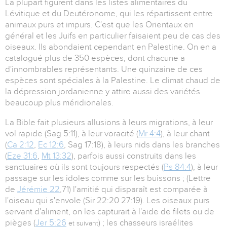
La plupart figurent dans les listes alimentaires du
Lévitique et du Deutéronome, qui les répartissent entre
animaux purs et impurs. C'est que les Orientaux en
général et les Juifs en particulier faisaient peu de cas des
oiseaux. Ils abondaient cependant en Palestine. On en a
catalogué plus de 350 espèces, dont chacune a
d'innombrables représentants. Une quinzaine de ces
espèces sont spéciales à la Palestine. Le climat chaud de
la dépression jordanienne y attire aussi des variétés
beaucoup plus méridionales.
La Bible fait plusieurs allusions à leurs migrations, à leur
vol rapide (Sag 5:11), à leur voracité (
Mr 4:4
), à leur chant
(
Ca 2:12
,
Ec 12:6
, Sag 17:18), à leurs nids dans les branches
(
Eze 31:6
,
Mt 13:32
), parfois aussi construits dans les
sanctuaires où ils sont toujours respectés (
Ps 84:4
), à leur
passage sur les idoles comme sur les buissons ; (Lettre
de
Jérémie 22
,71) l'amitié qui disparaît est comparée à
l'oiseau qui s'envole (Sir 22:20 27:19). Les oiseaux purs
servant d'aliment, on les capturait à l'aide de filets ou de
pièges (
Jer 5:26
) ; les chasseurs israélites
et suivant