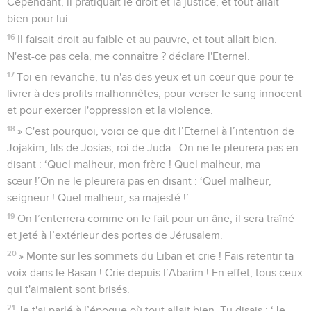
Cependant, il pratiquait le droit et la justice, et tout allait
bien pour lui.
16
Il faisait droit au faible et au pauvre, et tout allait bien.
N'est-ce pas cela, me connaître ? déclare l'Eternel.
17
Toi en revanche, tu n'as des yeux et un cœur que pour te
livrer à des profits malhonnêtes, pour verser le sang innocent
et pour exercer l'oppression et la violence.
18
» C'est pourquoi, voici ce que dit l’Eternel à l’intention de
Jojakim, fils de Josias, roi de Juda : On ne le pleurera pas en
disant : ‘Quel malheur, mon frère ! Quel malheur, ma
sœur !’On ne le pleurera pas en disant : ‘Quel malheur,
seigneur ! Quel malheur, sa majesté !’
19
On l’enterrera comme on le fait pour un âne, il sera traîné
et jeté à l’extérieur des portes de Jérusalem.
20
» Monte sur les sommets du Liban et crie ! Fais retentir ta
voix dans le Basan ! Crie depuis l’Abarim ! En effet, tous ceux
qui t'aimaient sont brisés.
21
Je t'ai parlé à l’époque où tout allait bien. Tu disais : ‘Je