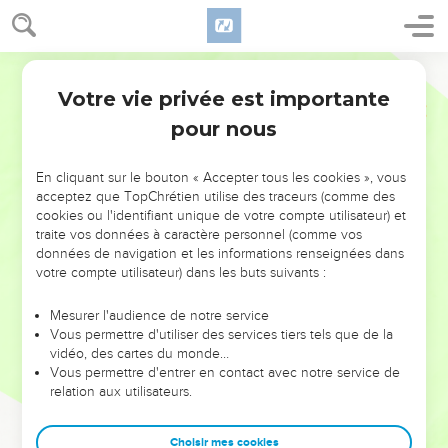
Votre vie privée est importante
pour nous
NE MANQUEZ PAS L’ÉVÉNEMENT
En cliquant sur le bouton « Accepter tous les cookies », vous
DE L’ANNÉE !
acceptez que TopChrétien utilise des traceurs (comme des
cookies ou l'identifiant unique de votre compte utilisateur) et
ET SI LEURS ERREURS POUVAIENT VOUS ÉVITER LES
traite vos données à caractère personnel (comme vos
VOTRES ?
données de navigation et les informations renseignées dans
votre compte utilisateur) dans les buts suivants :
On admire souvent les leaders pour leurs réussites, leur impact,
leur foi ou leur vision. Mais on voit moins les doutes, les erreurs
Mesurer l'audience de notre service
Vous permettre d'utiliser des services tiers tels que de la
et les saisons difficiles qu'ils ont traversés, alors même que ce
vidéo, des cartes du monde…
sont elles qui les ont façonnés.
Vous permettre d'entrer en contact avec notre service de
relation aux utilisateurs.
Dans cette conférence, leaders, entrepreneurs, et responsables
reviennent sur les erreurs marquantes de leur parcours et les
clés pour avancer avec plus de sagesse afin que leurs erreurs
Choisir mes cookies