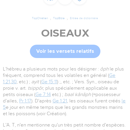
TopChrétien
TopBible
Entrée de dictionnaire
OISEAUX
Voir les versets relatifs
L'hébreu a plusieurs mots pour les désigner :
ôph
le plus
fréquent, comprend tous les volatiles en général (
Ge
1:21
,
30
, etc.) ;
ayit
(
Ge 15:11
) ;, etc. ; Vers. Syn., oiseau de
proie v. art.
tsippôr,
plus spécialement applicable aux
petits oiseaux (
Ge 7:14
etc.) ;
baal kânâph
(=possesseur
d'ailes,
Pr 1:17
). D'après
Ge 1:21
, les oiseaux furent créés
le
5
e jour en même temps que les grands monstres marins
et les poissons (voir Création).
L'A. T, n'en mentionne qu'un très petit nombre d'espèces.