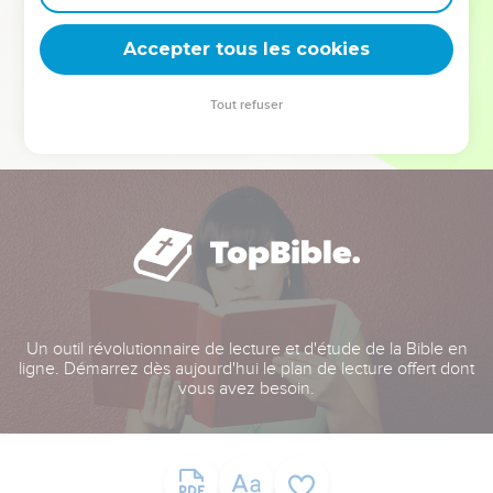
deviennent vos tremplins. Que vous guidiez un ministère, une
équipe, un groupe ou une famille, leur expérience est faite
Accepter tous les cookies
pour vous.
Tout refuser
Je découvre l’événement
Un outil révolutionnaire de lecture et d'étude de la Bible en
ligne. Démarrez dès aujourd'hui le plan de lecture offert dont
vous avez besoin.