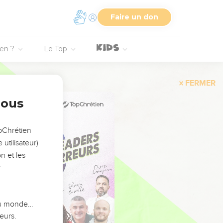
Faire un don
ien ?
Le Top
FERMER
nous
opChrétien
utilisateur)
n et les
:
 du monde…
eurs.