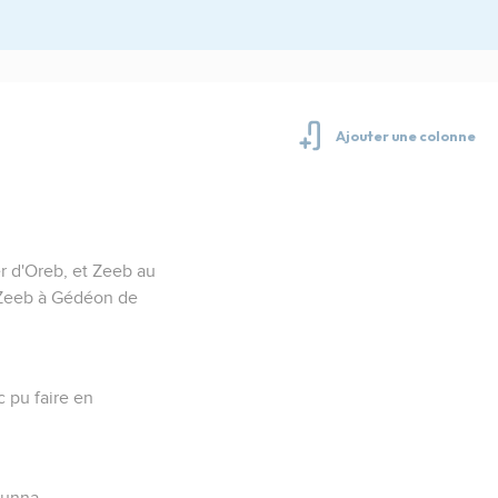
r d'Oreb, et Zeeb au
de Zeeb à Gédéon de
c pu faire en
munna,