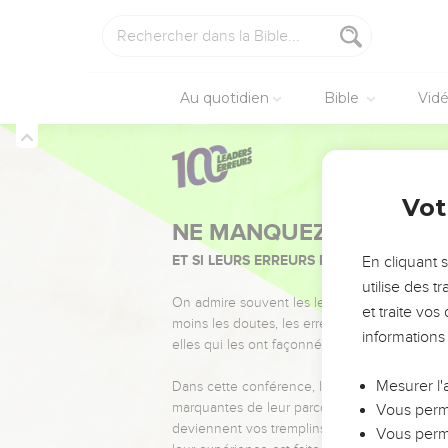
Au quotidien
Bible
Vid
Vot
NE MANQUEZ PAS L’ÉVÉ
ET SI LEURS ERREURS POUVAIENT VOUS 
En cliquant 
utilise des 
On admire souvent les leaders pour leurs réussi
et traite vo
moins les doutes, les erreurs et les saisons di
informations
elles qui les ont façonnés.
Mesurer l'
Dans cette conférence, leaders, entrepreneur
marquantes de leur parcours et les clés pour
Vous perme
deviennent vos tremplins. Que vous guidiez 
Vous perme