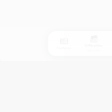
Différentes
Contenus
Versions
Afficher les numéros de versets
Mode dyslexique