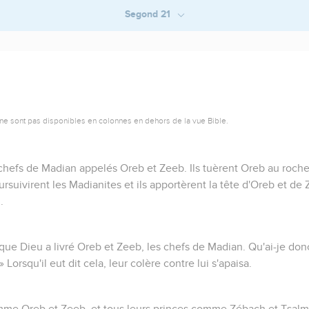
Segond 21
ne sont pas disponibles en colonnes en dehors de la vue Bible.
 chefs de Madian appelés Oreb et Zeeb. Ils tuèrent Oreb au roche
oursuivirent les Madianites et ils apportèrent la tête d'Oreb et 
.
que Dieu a livré Oreb et Zeeb, les chefs de Madian. Qu'ai-je don
Lorsqu'il eut dit cela, leur colère contre lui s'apaisa.
omme Oreb et Zeeb, et tous leurs princes comme Zébach et Tsal