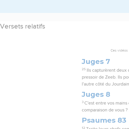
Versets relatifs
Ces vidéos 
Juges 7
25
Ils capturèrent deux
pressoir de Zeeb. Ils p
l'autre côté du Jourdain
Juges 8
3
C'est entre vos mains 
comparaison de vous ? » 
Psaumes 83
12
Traite leurs chefs c