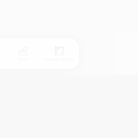
s
Carte
Versets favoris
Coul
eur
Désactivé
Simple