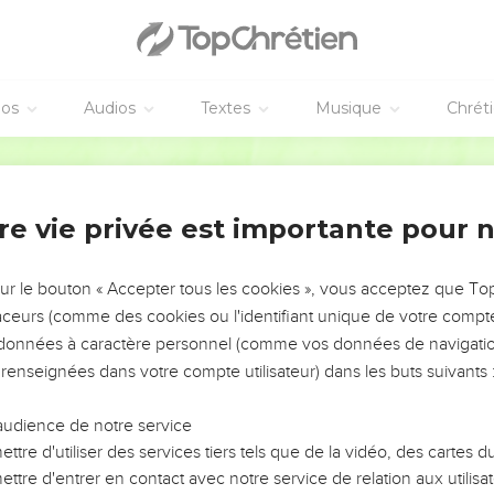
éos
Audios
Textes
Musique
Chrét
re vie privée est importante pour 
NEMENT DE L’ANNÉE !
ÉVITER LES VOTRES ?
sur le bouton « Accepter tous les cookies », vous acceptez que T
traceurs (comme des cookies ou l'identifiant unique de votre compte 
tes, leur impact, leur foi ou leur vision. Mais on voit
s données à caractère personnel (comme vos données de navigatio
fficiles qu'ils ont traversés, alors même que ce sont
 renseignées dans votre compte utilisateur) dans les buts suivants 
audience de notre service
s, et responsables reviennent sur les erreurs
 avancer avec plus de sagesse afin que leurs erreurs
ttre d'utiliser des services tiers tels que de la vidéo, des cartes
un ministère, une équipe, un groupe ou une famille,
ttre d'entrer en contact avec notre service de relation aux utilisat