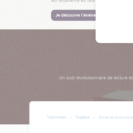
leur expérience est faite pour vous.
Je découvre l’événement
Un outil révolutionnaire de lecture e
TopChrétien
TopBible
Entrée de dictionnaire