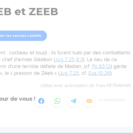
B et ZEEB
oir les versets relatifs
nt : corbeau et loup) ; ils furent tués par des combattants
au chef d'armée Gédéon (
Jug 7:25
8:3
). Le lieu de ce
r d'une terrible défaite de Madian, (cf.
Ps 83:12
) garda
, le « pressoir de Zéeb » (
Jug 7:25
, cf.
Esa 10:26
).
Utilisé avec autorisation de Yves PETRAKIAN
our de vous !
4
PARTAGES