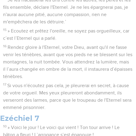
Je les fracasserai les uns contre les autres, les pères et les
fils ensemble, déclare l'Eternel. Je ne les épargnerai pas, je
n'aurai aucune pitié, aucune compassion, rien ne
m'empêchera de les détruire.’
15
» Ecoutez et prêtez l'oreille, ne soyez pas orgueilleux, car
c’est l’Eternel qui a parlé.
16
Rendez gloire à l'Eternel, votre Dieu, avant qu'il ne fasse
venir les ténèbres, avant que vos pieds ne se blessent sur les
montagnes, la nuit tombée. Vous attendrez la lumière, mais
il l’aura changée en ombre de la mort, il instaurera d’épaisses
ténèbres.
17
Si vous n'écoutez pas cela, je pleurerai en secret, à cause
de votre orgueil. Mes yeux pleureront abondamment, ils
verseront des larmes, parce que le troupeau de l'Eternel sera
emmené prisonnier.
Ezéchiel 7
10
» Voici le jour ! Le voici qui vient ! Ton tour arrive ! Le
bâton a fleuri ! L’arrogance s’est épanouie !