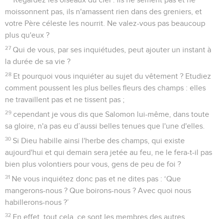
Regardez les oiseaux du ciel : ils ne sèment pas et ne
moissonnent pas, ils n'amassent rien dans des greniers, et
votre Père céleste les nourrit. Ne valez-vous pas beaucoup
plus qu'eux ?
27
Qui de vous, par ses inquiétudes, peut ajouter un instant à
la durée de sa vie ?
28
Et pourquoi vous inquiéter au sujet du vêtement ? Etudiez
comment poussent les plus belles fleurs des champs : elles
ne travaillent pas et ne tissent pas ;
29
cependant je vous dis que Salomon lui-même, dans toute
sa gloire, n'a pas eu d’aussi belles tenues que l'une d'elles.
30
Si Dieu habille ainsi l'herbe des champs, qui existe
aujourd'hui et qui demain sera jetée au feu, ne le fera-t-il pas
bien plus volontiers pour vous, gens de peu de foi ?
31
Ne vous inquiétez donc pas et ne dites pas : ‘Que
mangerons-nous ? Que boirons-nous ? Avec quoi nous
habillerons-nous ?’
32
En effet, tout cela, ce sont les membres des autres