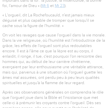
important dans la loi : la justice, la miséricorde, la bonne
foi, l'amour de Dieu » (
Mt 6
et
Mt 23
).
« L'orgueil, dit La Rochefoucauld, n'est jamais mieux
déguisé et plus capable de tromper que lorsqu'il se
cache sous la figure de l'humilité. »
On voit les ravages que cause l'orgueil dans la vie morale.
Dans la vie religieuse, où l'humilité est l'introductrice de la
grâce, les effets de l'orgueil sont plus redoutables
encore. Il est à l'âme ce que la lèpre est au corps, il
enlaidit, il ronge, il tue, c'est pourquoi l'on rencontre des
hommes qui, au début de leur carrière chrétienne,
exerçaient par leur enthousiasme une véritable attirance,
mais qui, parvenus à une situation où l'orgueil guette les
âmes mal assurées, ont perdu peu à peu leurs qualités
spirituelles et jusqu'à la flamme de leur regard.
Après ces observations générales on comprendra le rôle
que l'orgueil joue dans la Bible et l'insistance que met
celle-ci à prémunir les croyants contre l'orgueil. Dès ses