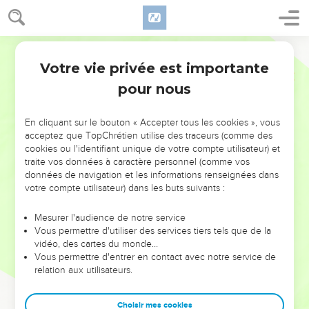
Votre vie privée est importante
pour nous
NE MANQUEZ PAS L’ÉVÉNEMENT
En cliquant sur le bouton « Accepter tous les cookies », vous
DE L’ANNÉE !
acceptez que TopChrétien utilise des traceurs (comme des
cookies ou l'identifiant unique de votre compte utilisateur) et
ET SI LEURS ERREURS POUVAIENT VOUS ÉVITER LES
traite vos données à caractère personnel (comme vos
VOTRES ?
données de navigation et les informations renseignées dans
votre compte utilisateur) dans les buts suivants :
On admire souvent les leaders pour leurs réussites, leur impact,
leur foi ou leur vision. Mais on voit moins les doutes, les erreurs
Mesurer l'audience de notre service
Vous permettre d'utiliser des services tiers tels que de la
et les saisons difficiles qu'ils ont traversés, alors même que ce
vidéo, des cartes du monde…
sont elles qui les ont façonnés.
Vous permettre d'entrer en contact avec notre service de
relation aux utilisateurs.
Dans cette conférence, leaders, entrepreneurs, et responsables
reviennent sur les erreurs marquantes de leur parcours et les
clés pour avancer avec plus de sagesse afin que leurs erreurs
Choisir mes cookies