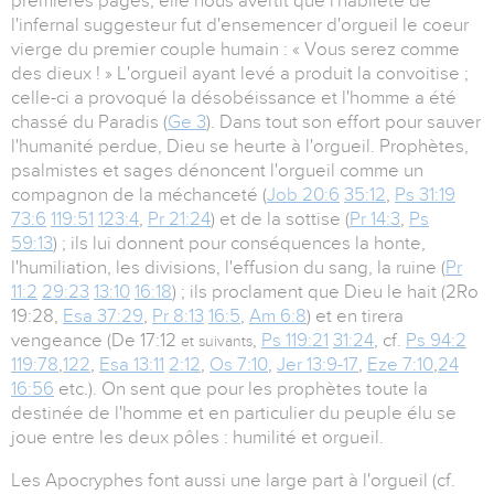
premières pages, elle nous avertit que l'habileté de
l'infernal suggesteur fut d'ensemencer d'orgueil le coeur
vierge du premier couple humain : « Vous serez comme
des dieux ! » L'orgueil ayant levé a produit la convoitise ;
celle-ci a provoqué la désobéissance et l'homme a été
chassé du Paradis (
Ge 3
). Dans tout son effort pour sauver
l'humanité perdue, Dieu se heurte à l'orgueil. Prophètes,
psalmistes et sages dénoncent l'orgueil comme un
compagnon de la méchanceté (
Job 20:6
35:12
,
Ps 31:19
73:6
119:51
123:4
,
Pr 21:24
) et de la sottise (
Pr 14:3
,
Ps
59:13
) ; ils lui donnent pour conséquences la honte,
l'humiliation, les divisions, l'effusion du sang, la ruine (
Pr
11:2
29:23
13:10
16:18
) ; ils proclament que Dieu le hait (2Ro
19:28,
Esa 37:29
,
Pr 8:13
16:5
,
Am 6:8
) et en tirera
vengeance (De 17:12
,
Ps 119:21
31:24
, cf.
Ps 94:2
et suivants
119:78
,
122
,
Esa 13:11
2:12
,
Os 7:10
,
Jer 13:9-17
,
Eze 7:10
,
24
16:56
etc.). On sent que pour les prophètes toute la
destinée de l'homme et en particulier du peuple élu se
joue entre les deux pôles : humilité et orgueil.
Les Apocryphes font aussi une large part à l'orgueil (cf.