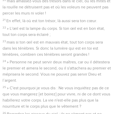
20
mais amassez-vous des trésors dans le ciel, où les mites et
la rouille ne détruisent pas et où les voleurs ne peuvent pas
percer les murs ni voler !
21
En effet, là où est ton trésor, là aussi sera ton cœur.
22
» L'œil est la lampe du corps. Si ton œil est en bon état,
tout ton corps sera éclairé ;
23
mais si ton œil est en mauvais état, tout ton corps sera
dans les ténèbres. Si donc la lumière qui est en toi est
ténèbres, combien ces ténèbres seront grandes !
24
» Personne ne peut servir deux maîtres, car ou il détestera
le premier et aimera le second, ou il s'attachera au premier et
méprisera le second. Vous ne pouvez pas servir Dieu et
l’argent.
25
» C'est pourquoi je vous dis : Ne vous inquiétez pas de ce
que vous mangerez [et boirez] pour vivre, ni de ce dont vous
habillerez votre corps. La vie n'est-elle pas plus que la
nourriture et le corps plus que le vêtement ?
26