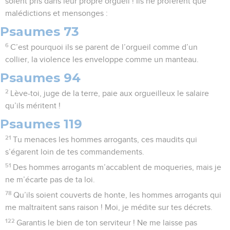
soient pris dans leur propre orgueil ! Ils ne profèrent que
malédictions et mensonges :
Psaumes 73
6
C’est pourquoi ils se parent de l’orgueil comme d’un
collier, la violence les enveloppe comme un manteau.
Psaumes 94
2
Lève-toi, juge de la terre, paie aux orgueilleux le salaire
qu’ils méritent !
Psaumes 119
21
Tu menaces les hommes arrogants, ces maudits qui
s’égarent loin de tes commandements.
51
Des hommes arrogants m’accablent de moqueries, mais je
ne m’écarte pas de ta loi.
78
Qu’ils soient couverts de honte, les hommes arrogants qui
me maltraitent sans raison ! Moi, je médite sur tes décrets.
122
Garantis le bien de ton serviteur ! Ne me laisse pas