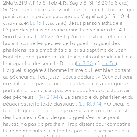
2Ma 5:21 9:7,11 15:6, Tob 4:13, Sag 5:8, Sir 13:20 15:8 etc.).
Sir 10 renferme une saisissante description de l'orgueil qui
paraît avoir inspiré un passage du Magnificat (cf. Sir 10:14
et
Lu 15:1
). Jésus par son attitude à
et suivants
et suivants
l'égard des pharisiens sanctionne la révélation de l'A.T.
Son discours de
Mt 23
n'est qu'un réquisitoire, et combien
brûlant, contre les péchés de l'orgueil. L'orgueil des
pharisiens les a empêchés d'aller au baptême de Jean-
Baptiste ; c'est pourquoi, dit Jésus, « ils ont rendu inutile à
leur égard le dessein de Dieu » (
Lu 7:30
, cf.
Lu 15:1
).
L'orgueil suggère à l'homme infirme qu'il est bien portant,
au pécheur qu'il est juste ; Jésus déclare : « Ceux qui sont
en santé n'ont pas besoin de médecin mais ceux qui se
portent mal. Je ne suis pas venu appeler des justes mais
des pécheurs » (
Mr 2:13-17
). La parabole du pharisien et du
péager est ici le texte classique : (
Lu 18:9-14
) « O Dieu, je
te rends grâces de ce que je ne suis pas comme le reste
des hommes. » Celui de qui l'orgueil s'est à ce point
haussé n'a pas de prochain. Trop distant pour compatir à
la peine des autres, n'attendez pas qu'il s'accuse ou qu'il