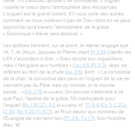
cède : s'il s'avouait faillible il se diminuerait. L'orgueil
installe le coeur dans l'atmosphère des résistances.
L'orgueil est le grand isolant. S'il nous isole des autres,
comment ne nous isolerait-il pas de Dieu dont on ne peut
approcher qu'à travers l'atmosphère de la grâce.
« Quiconque s'élève sera abaissé. »
Les apôtres tiennent, sur ce point, le même langage que
l'A. T, et Jésus. Jacques et Pierre citant
Pr 3:34 d
'après les
LXX s'accordent à dire : « Dieu résiste aux orgueilleux,
mais il fait grâce aux humbles » (
Jas 4:6
,
1Pi 5:5
). Jean, se
référant au récit de la chute (
Ge 3:6
), écrit : « La convoitise
de la chair, la convoitise des yeux et l'orgueil de la vie ne
viennent pas du Père mais du monde, or le monde
passe... » (
1Jn 2:16
). On pouvait s'attendre à ce
et suivant
que Paul, l'apôtre de la grâce, fût impitoyable pour
l'orgueil (
Ro 1:30
,
2Ti 3:2
, cf.
1Ti 6:4
,
1Co 5:2
,
2Co
et suivants
12:20
,
Ro 11:20
,
1Ti 6:17
), et fît un devoir aux ministres de
l'Évangile de s'en tenir loin (
1Ti 3:6
,
Tit 1:7
). Voir Humilité.
Alex. W.