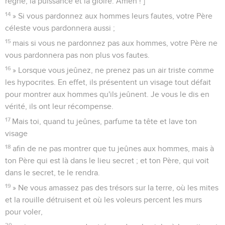
règne, la puissance et la gloire. Amen ! ]’
14
» Si vous pardonnez aux hommes leurs fautes, votre Père
céleste vous pardonnera aussi ;
15
mais si vous ne pardonnez pas aux hommes, votre Père ne
vous pardonnera pas non plus vos fautes.
16
» Lorsque vous jeûnez, ne prenez pas un air triste comme
les hypocrites. En effet, ils présentent un visage tout défait
pour montrer aux hommes qu'ils jeûnent. Je vous le dis en
vérité, ils ont leur récompense.
17
Mais toi, quand tu jeûnes, parfume ta tête et lave ton
visage
18
afin de ne pas montrer que tu jeûnes aux hommes, mais à
ton Père qui est là dans le lieu secret ; et ton Père, qui voit
dans le secret, te le rendra.
19
» Ne vous amassez pas des trésors sur la terre, où les mites
et la rouille détruisent et où les voleurs percent les murs
pour voler,