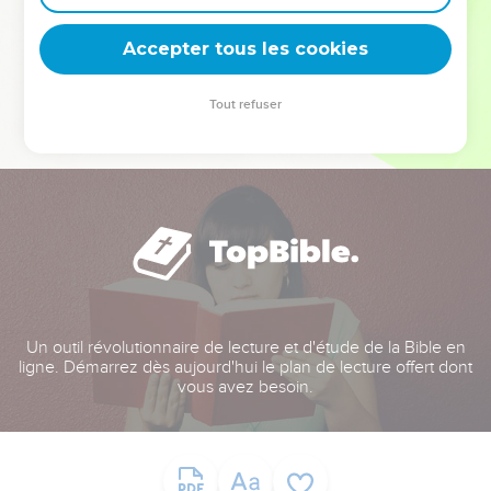
deviennent vos tremplins. Que vous guidiez un ministère, une
équipe, un groupe ou une famille, leur expérience est faite
Accepter tous les cookies
pour vous.
Tout refuser
Je découvre l’événement
Un outil révolutionnaire de lecture et d'étude de la Bible en
ligne. Démarrez dès aujourd'hui le plan de lecture offert dont
vous avez besoin.