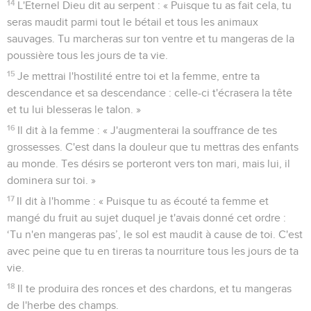
14
L'Eternel Dieu dit au serpent : « Puisque tu as fait cela, tu
seras maudit parmi tout le bétail et tous les animaux
sauvages. Tu marcheras sur ton ventre et tu mangeras de la
poussière tous les jours de ta vie.
15
Je mettrai l'hostilité entre toi et la femme, entre ta
descendance et sa descendance : celle-ci t'écrasera la tête
et tu lui blesseras le talon. »
16
Il dit à la femme : « J'augmenterai la souffrance de tes
grossesses. C'est dans la douleur que tu mettras des enfants
au monde. Tes désirs se porteront vers ton mari, mais lui, il
dominera sur toi. »
17
Il dit à l'homme : « Puisque tu as écouté ta femme et
mangé du fruit au sujet duquel je t'avais donné cet ordre :
‘Tu n'en mangeras pas’, le sol est maudit à cause de toi. C'est
avec peine que tu en tireras ta nourriture tous les jours de ta
vie.
18
Il te produira des ronces et des chardons, et tu mangeras
de l'herbe des champs.