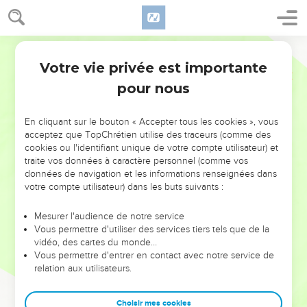
Votre vie privée est importante
pour nous
NE MANQUEZ PAS L’ÉVÉNEMENT
En cliquant sur le bouton « Accepter tous les cookies », vous
DE L’ANNÉE !
acceptez que TopChrétien utilise des traceurs (comme des
cookies ou l'identifiant unique de votre compte utilisateur) et
ET SI LEURS ERREURS POUVAIENT VOUS ÉVITER LES
traite vos données à caractère personnel (comme vos
VOTRES ?
données de navigation et les informations renseignées dans
votre compte utilisateur) dans les buts suivants :
On admire souvent les leaders pour leurs réussites, leur impact,
leur foi ou leur vision. Mais on voit moins les doutes, les erreurs
Mesurer l'audience de notre service
Vous permettre d'utiliser des services tiers tels que de la
et les saisons difficiles qu'ils ont traversés, alors même que ce
vidéo, des cartes du monde…
sont elles qui les ont façonnés.
Vous permettre d'entrer en contact avec notre service de
relation aux utilisateurs.
Dans cette conférence, leaders, entrepreneurs, et responsables
reviennent sur les erreurs marquantes de leur parcours et les
clés pour avancer avec plus de sagesse afin que leurs erreurs
Choisir mes cookies