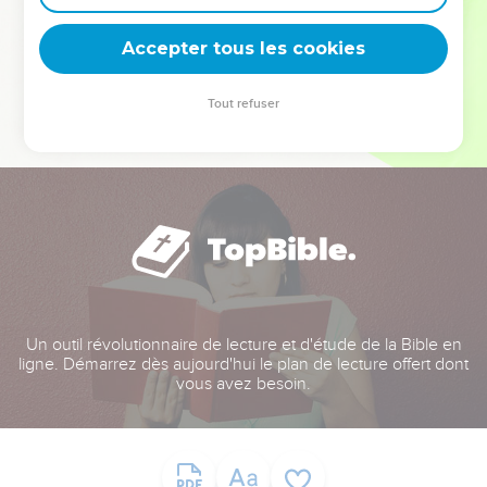
deviennent vos tremplins. Que vous guidiez un ministère, une
équipe, un groupe ou une famille, leur expérience est faite
Accepter tous les cookies
pour vous.
Tout refuser
Je découvre l’événement
Un outil révolutionnaire de lecture et d'étude de la Bible en
ligne. Démarrez dès aujourd'hui le plan de lecture offert dont
vous avez besoin.