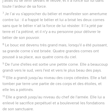
j'avais vu se tenir devant le fleuve, et il a foncé sur lui dans
toute l’ardeur de sa force.
7
Je l’ai vu s'approcher du bélier et manifester son amertume
contre lui : il a frappé le bélier et lui a brisé les deux cornes
sans que le bélier n’ait la force de lui résister. Il l’a jeté par
terre et l’a piétiné, et il n'y a eu personne pour délivrer le
bélier de son pouvoir.
8
Le bouc est devenu très grand mais, lorsqu'il a été puissant,
sa grande corne s’est brisée. Quatre grandes cornes ont
poussé à sa place, aux quatre coins du ciel.
9
De l'une d'elles est sortie une petite corne. Elle a beaucoup
grandi vers le sud, vers l'est et vers le plus beau des pays.
10
Elle a grandi jusqu'au niveau des corps célestes. Elle a fait
tomber par terre une partie de ces corps et des étoiles, et
elle les a piétinés.
11
Elle a grandi jusqu'au niveau du chef de l'armée. Elle lui a
enlevé le sacrifice perpétuel et a bouleversé les fondations
de son sanctuaire.