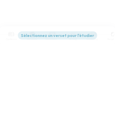
Contenus
Versions
Commentaires
Strong
Dictionnaire
Paramètres de lecture
Afficher les numéros de versets
Mode dyslexique
Désactivé
Simple
Coul
eur
Police d'écriture