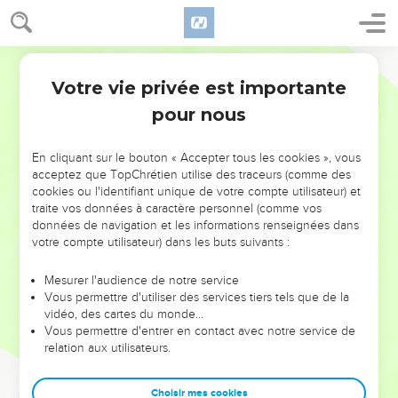
Votre vie privée est importante
pour nous
NE MANQUEZ PAS L’ÉVÉNEMENT
En cliquant sur le bouton « Accepter tous les cookies », vous
DE L’ANNÉE !
acceptez que TopChrétien utilise des traceurs (comme des
cookies ou l'identifiant unique de votre compte utilisateur) et
ET SI LEURS ERREURS POUVAIENT VOUS ÉVITER LES
traite vos données à caractère personnel (comme vos
VOTRES ?
données de navigation et les informations renseignées dans
votre compte utilisateur) dans les buts suivants :
On admire souvent les leaders pour leurs réussites, leur impact,
leur foi ou leur vision. Mais on voit moins les doutes, les erreurs
Mesurer l'audience de notre service
Vous permettre d'utiliser des services tiers tels que de la
et les saisons difficiles qu'ils ont traversés, alors même que ce
vidéo, des cartes du monde…
sont elles qui les ont façonnés.
Vous permettre d'entrer en contact avec notre service de
relation aux utilisateurs.
Dans cette conférence, leaders, entrepreneurs, et responsables
reviennent sur les erreurs marquantes de leur parcours et les
clés pour avancer avec plus de sagesse afin que leurs erreurs
Choisir mes cookies