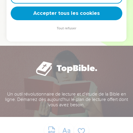
deviennent vos tremplins. Que vous guidiez un ministère, une
équipe, un groupe ou une famille, leur expérience est faite
Accepter tous les cookies
pour vous.
Tout refuser
Je découvre l’événement
Un outil révolutionnaire de lecture et d'étude de la Bible en
ligne. Démarrez dès aujourd'hui le plan de lecture offert dont
vous avez besoin.