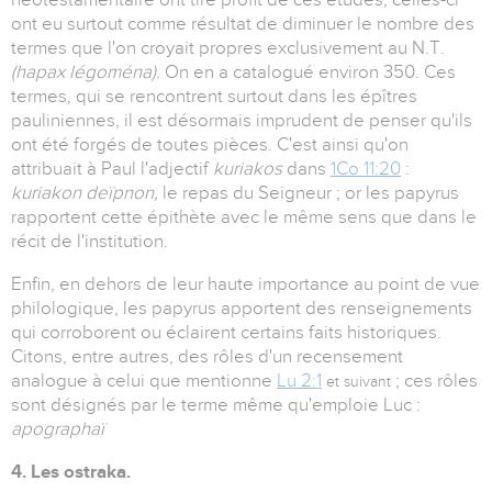
ont eu surtout comme résultat de diminuer le nombre des
termes que l'on croyait propres exclusivement au N.T.
(hapax légoména).
On en a catalogué environ 350. Ces
termes, qui se rencontrent surtout dans les épîtres
pauliniennes, il est désormais imprudent de penser qu'ils
ont été forgés de toutes pièces. C'est ainsi qu'on
attribuait à Paul l'adjectif
kuriakos
dans
1Co 11:20
:
kuriakon deïpnon,
le repas du Seigneur ; or les papyrus
rapportent cette épithète avec le même sens que dans le
récit de l'institution.
Enfin, en dehors de leur haute importance au point de vue
philologique, les papyrus apportent des renseignements
qui corroborent ou éclairent certains faits historiques.
Citons, entre autres, des rôles d'un recensement
analogue à celui que mentionne
Lu 2:1
; ces rôles
et suivant
sont désignés par le terme même qu'emploie Luc :
apographaï
4. Les ostraka.