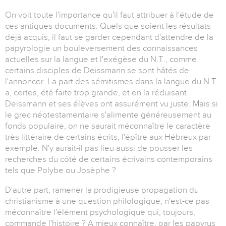
On voit toute l'importance qu'il faut attribuer à l'étude de
ces antiques documents. Quels que soient les résultats
déjà acquis, il faut se garder cependant d'attendre de la
papyrologie un bouleversement des connaissances
actuelles sur la langue et l'exégèse du N.T., comme
certains disciples de Deissmann se sont hâtés de
l'annoncer. La part des sémitismes dans la langue du N.T.
a, certes, été faite trop grande, et en la réduisant
Deissmann et ses élèves ont assurément vu juste. Mais si
le grec néotestamentaire s'alimente généreusement au
fonds populaire, on ne saurait méconnaître le caractère
très littéraire de certains écrits, l'épître aux Hébreux par
exemple. N'y aurait-il pas lieu aussi de pousser les
recherches du côté de certains écrivains contemporains
tels que Polybe ou Josèphe ?
D'autre part, ramener la prodigieuse propagation du
christianisme à une question philologique, n'est-ce pas
méconnaître l'élément psychologique qui, toujours,
commande l'histoire ? A mieux connaître, par les papyrus