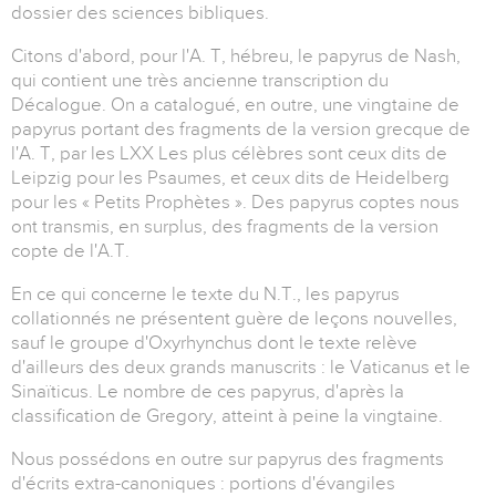
dossier des sciences bibliques.
Citons d'abord, pour l'A. T, hébreu, le papyrus de Nash,
qui contient une très ancienne transcription du
Décalogue. On a catalogué, en outre, une vingtaine de
papyrus portant des fragments de la version grecque de
l'A. T, par les LXX Les plus célèbres sont ceux dits de
Leipzig pour les Psaumes, et ceux dits de Heidelberg
pour les « Petits Prophètes ». Des papyrus coptes nous
ont transmis, en surplus, des fragments de la version
copte de l'A.T.
En ce qui concerne le texte du N.T., les papyrus
collationnés ne présentent guère de leçons nouvelles,
sauf le groupe d'Oxyrhynchus dont le texte relève
d'ailleurs des deux grands manuscrits : le Vaticanus et le
Sinaïticus. Le nombre de ces papyrus, d'après la
classification de Gregory, atteint à peine la vingtaine.
Nous possédons en outre sur papyrus des fragments
d'écrits extra-canoniques : portions d'évangiles