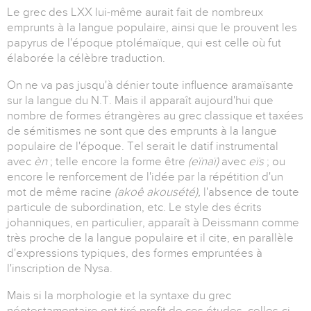
Le grec des LXX lui-même aurait fait de nombreux
emprunts à la langue populaire, ainsi que le prouvent les
papyrus de l'époque ptolémaïque, qui est celle où fut
élaborée la célèbre traduction.
On ne va pas jusqu'à dénier toute influence aramaïsante
sur la langue du N.T. Mais il apparaît aujourd'hui que
nombre de formes étrangères au grec classique et taxées
de sémitismes ne sont que des emprunts à la langue
populaire de l'époque. Tel serait le datif instrumental
avec
èn
; telle encore la forme être
(eïnaï)
avec
eïs
; ou
encore le renforcement de l'idée par la répétition d'un
mot de même racine
(akoê akousété),
l'absence de toute
particule de subordination, etc. Le style des écrits
johanniques, en particulier, apparaît à Deissmann comme
très proche de la langue populaire et il cite, en parallèle
d'expressions typiques, des formes empruntées à
l'inscription de Nysa.
Mais si la morphologie et la syntaxe du grec
néotestamentaire ont tiré profit de ces études, celles-ci