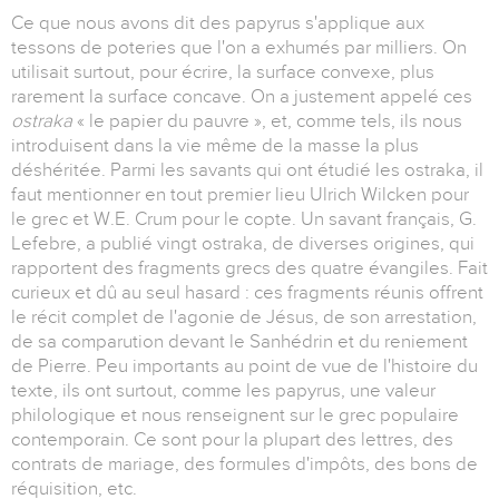
Ce que nous avons dit des papyrus s'applique aux
tessons de poteries que l'on a exhumés par milliers. On
utilisait surtout, pour écrire, la surface convexe, plus
rarement la surface concave. On a justement appelé ces
ostraka
« le papier du pauvre », et, comme tels, ils nous
introduisent dans la vie même de la masse la plus
déshéritée. Parmi les savants qui ont étudié les ostraka, il
faut mentionner en tout premier lieu Ulrich Wilcken pour
le grec et W.E. Crum pour le copte. Un savant français, G.
Lefebre, a publié vingt ostraka, de diverses origines, qui
rapportent des fragments grecs des quatre évangiles. Fait
curieux et dû au seul hasard : ces fragments réunis offrent
le récit complet de l'agonie de Jésus, de son arrestation,
de sa comparution devant le Sanhédrin et du reniement
de Pierre. Peu importants au point de vue de l'histoire du
texte, ils ont surtout, comme les papyrus, une valeur
philologique et nous renseignent sur le grec populaire
contemporain. Ce sont pour la plupart des lettres, des
contrats de mariage, des formules d'impôts, des bons de
réquisition, etc.