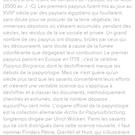
(3500 av. J. -C). Les premiers papyrus furent mis au jour au
XVIII° siècle par des paysans égyptiens qui fouillaient,
sans doute pour se procurer de la terre végétale, les
immenses dépotoirs où s'étaient accumulés, pendant des
siècles, les résidus de la vie sociale et privée. Un grand
nombre de ces papyrus ont disparu, brûlés par ceux qui
les découvraient, sans doute à cause de la fumée
odoriférante que dégageait leur combustion. Le premier
papyrus parvint en Europe en 1778 ; c'est le célèbre
Papyrus Borgianus,
dont le déchiffrement marque les
débuts de la papyrologie. Mais ce n'est guère qu'un
siècle plus tard que les savants concertèrent leurs efforts
et créèrent une véritable science qui s'appliqua à
déchiffrer et à classer les documents, méthodiquement
cherchés et exhumés, dont le nombre dépasse
aujourd'hui cent mille. L'organe officiel de la papyrologie
est la collection allemande
Archiv fur Papyrusforschung,
longtemps dirigée par Ulrich Wilcken. Parmi les savants
qui se sont distingués dans cette science nouvelle, il faut
nommer Flinders Pétrie, Grenfell et Hunt, qui s'illustrèrent