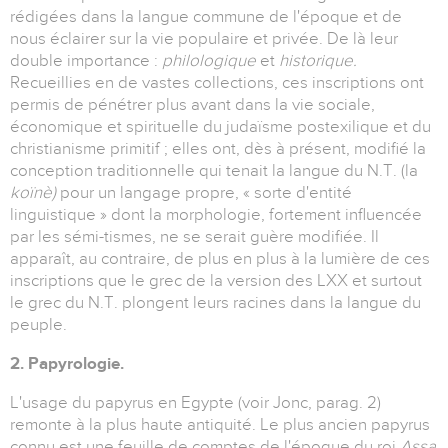
rédigées dans la langue commune de l'époque et de
nous éclairer sur la vie populaire et privée. De là leur
double importance :
philologique
et
historique.
Recueillies en de vastes collections, ces inscriptions ont
permis de pénétrer plus avant dans la vie sociale,
économique et spirituelle du judaïsme postexilique et du
christianisme primitif ; elles ont, dès à présent, modifié la
conception traditionnelle qui tenait la langue du N.T. (la
koïnè)
pour un langage propre, « sorte d'entité
linguistique » dont la morphologie, fortement influencée
par les sémi-tismes, ne se serait guère modifiée. Il
apparaît, au contraire, de plus en plus à la lumière de ces
inscriptions que le grec de la version des LXX et surtout
le grec du N.T. plongent leurs racines dans la langue du
peuple.
2. Papyrologie.
L'usage du papyrus en Egypte (voir Jonc, parag. 2)
remonte à la plus haute antiquité. Le plus ancien papyrus
connu est une feuille de comptes de l'époque du roi
Assa