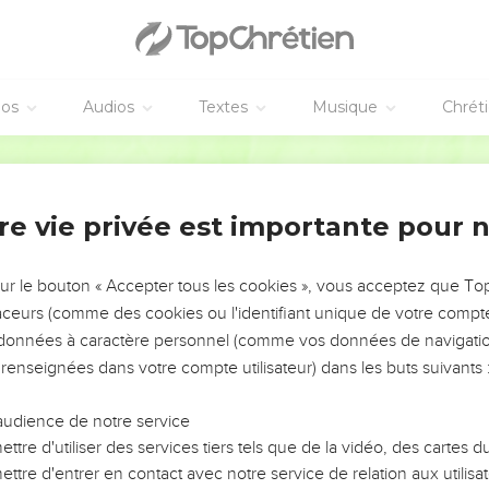
éos
Audios
Textes
Musique
Chrét
re vie privée est importante pour 
NEMENT DE L’ANNÉE !
ÉVITER LES VOTRES ?
sur le bouton « Accepter tous les cookies », vous acceptez que T
traceurs (comme des cookies ou l'identifiant unique de votre compte 
tes, leur impact, leur foi ou leur vision. Mais on voit
s données à caractère personnel (comme vos données de navigatio
fficiles qu'ils ont traversés, alors même que ce sont
 renseignées dans votre compte utilisateur) dans les buts suivants 
audience de notre service
s, et responsables reviennent sur les erreurs
 avancer avec plus de sagesse afin que leurs erreurs
ttre d'utiliser des services tiers tels que de la vidéo, des cartes
un ministère, une équipe, un groupe ou une famille,
ttre d'entrer en contact avec notre service de relation aux utilisat