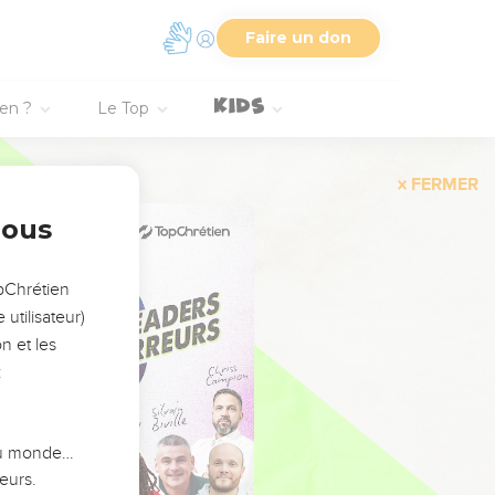
Faire un don
ien ?
Le Top
FERMER
nous
opChrétien
utilisateur)
n et les
:
 du monde…
eurs.