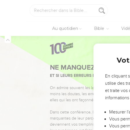
Au quotidien
Bible
Vid
Vot
NE MANQUEZ PAS L’ÉVÉ
ET SI LEURS ERREURS POUVAIENT VOUS 
En cliquant 
utilise des 
On admire souvent les leaders pour leurs réussi
et traite vo
moins les doutes, les erreurs et les saisons di
informations
elles qui les ont façonnés.
Mesurer l'
Dans cette conférence, leaders, entrepreneur
marquantes de leur parcours et les clés pour
Vous perme
deviennent vos tremplins. Que vous guidiez 
Vous perme