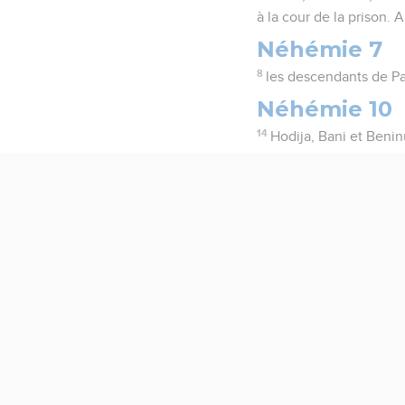
à la cour de la prison. A
Néhémie 7
8
les descendants de Pa
Néhémie 10
14
Hodija, Bani et Benin