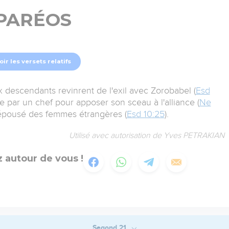
PARÉOS
oir les versets relatifs
 descendants revinrent de l'exil avec Zorobabel (
Esd
ée par un chef pour apposer son sceau à l'alliance (
Ne
 épousé des femmes étrangères (
Esd 10:25
).
Utilisé avec autorisation de Yves PETRAKIAN
 autour de vous !
Segond 21