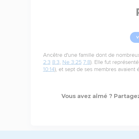
V
Ancêtre d'une famille dont de nombreux
2:3
8:3
,
Ne 3:25
7:8
). Elle fut représent
10:14
), et sept de ses membres avaient
Vous avez aimé ? Partagez