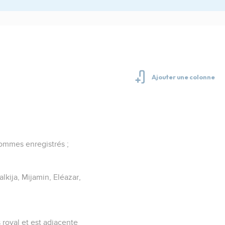
hommes enregistrés ;
alkija, Mijamin, Eléazar,
s royal et est adjacente