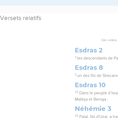
Versets relatifs
Ces vidéos 
Esdras 2
3
les descendants de Pa
Esdras 8
3
un des fils de Shecani
Esdras 10
25
Dans le peuple d’Isra
Malkija et Benaja ;
Néhémie 3
25
Palal, fils d'Uzaï, a 