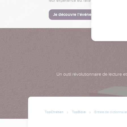
leur expérience est faite pour vous.
Je découvre l’événement
Un outil révolutionnaire de lecture e
TopChrétien
TopBible
Entrée de dictionnaire