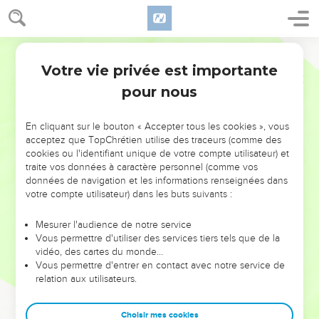
Votre vie privée est importante
pour nous
NE MANQUEZ PAS L’ÉVÉNEMENT
En cliquant sur le bouton « Accepter tous les cookies », vous
DE L’ANNÉE !
acceptez que TopChrétien utilise des traceurs (comme des
cookies ou l'identifiant unique de votre compte utilisateur) et
ET SI LEURS ERREURS POUVAIENT VOUS ÉVITER LES
traite vos données à caractère personnel (comme vos
VOTRES ?
données de navigation et les informations renseignées dans
votre compte utilisateur) dans les buts suivants :
On admire souvent les leaders pour leurs réussites, leur impact,
leur foi ou leur vision. Mais on voit moins les doutes, les erreurs
Mesurer l'audience de notre service
Vous permettre d'utiliser des services tiers tels que de la
et les saisons difficiles qu'ils ont traversés, alors même que ce
vidéo, des cartes du monde…
sont elles qui les ont façonnés.
Vous permettre d'entrer en contact avec notre service de
relation aux utilisateurs.
Dans cette conférence, leaders, entrepreneurs, et responsables
reviennent sur les erreurs marquantes de leur parcours et les
clés pour avancer avec plus de sagesse afin que leurs erreurs
Choisir mes cookies