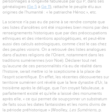
personnages à longévité fabuleuse par qui P, dans ses
généalogies (
Ge 5
à
Ge 11
), rattache le peuple élu aux
origines de l'humanité : « le patriarche Hénoc », etc.
La science n'a pas eu de peine à se rendre compte que
ces listes d'ancêtres ont été inspirées bien moins par des
renseignements historiques que par des préoccupations
ethniques et des intentions apologétiques, et peut-être
aussi des calculs astrologiques, comme c'est le cas chez
des peuples voisins. On a retrouvé des listes analogues
dans d'autres religions de l'Orient, notamment dans les
traditions sumériennes (voir Noé). Déclarer tout net
qu'aucune de ces personnalités n'a eu de réalité dans
l'histoire, serait mettre ici le scepticisme à la place de
l'esprit scientifique. En effet, les récentes découvertes sur
territoire sumérien ont révélé que la 1ere dynastie d'Ur, la
troisième après le déluge, que l'on croyait fabuleuse, a
parfaitement existé et qu'elle a laissé des monuments
après elle, « ce qui permet de soupçonner un substratum
de faits sous les dates fantaisistes et les noms divins de
la période préhistorique » (Woolley,
Les Sumériens,
p.