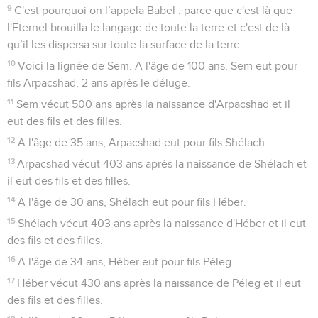
9
C'est pourquoi on l’appela Babel : parce que c'est là que
l'Eternel brouilla le langage de toute la terre et c'est de là
qu’il les dispersa sur toute la surface de la terre.
10
Voici la lignée de Sem. A l'âge de 100 ans, Sem eut pour
fils Arpacshad, 2 ans après le déluge.
11
Sem vécut 500 ans après la naissance d'Arpacshad et il
eut des fils et des filles.
12
A l'âge de 35 ans, Arpacshad eut pour fils Shélach.
13
Arpacshad vécut 403 ans après la naissance de Shélach et
il eut des fils et des filles.
14
A l'âge de 30 ans, Shélach eut pour fils Héber.
15
Shélach vécut 403 ans après la naissance d'Héber et il eut
des fils et des filles.
16
A l'âge de 34 ans, Héber eut pour fils Péleg.
17
Héber vécut 430 ans après la naissance de Péleg et il eut
des fils et des filles.