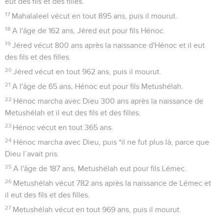
eut des fils et des filles.
17
Mahalaleel vécut en tout 895 ans, puis il mourut.
18
A l'âge de 162 ans, Jéred eut pour fils Hénoc.
19
Jéred vécut 800 ans après la naissance d'Hénoc et il eut
des fils et des filles.
20
Jéred vécut en tout 962 ans, puis il mourut.
21
A l'âge de 65 ans, Hénoc eut pour fils Metushélah.
22
Hénoc marcha avec Dieu 300 ans après la naissance de
Metushélah et il eut des fils et des filles.
23
Hénoc vécut en tout 365 ans.
24
Hénoc marcha avec Dieu, puis *il ne fut plus là, parce que
Dieu l’avait pris.
25
A l'âge de 187 ans, Metushélah eut pour fils Lémec.
26
Metushélah vécut 782 ans après la naissance de Lémec et
il eut des fils et des filles.
27
Metushélah vécut en tout 969 ans, puis il mourut.