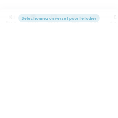
Contenus
Versions
Commentaires
Strong
Dictionnaire
Paramètres de lecture
Afficher les numéros de versets
Mode dyslexique
Désactivé
Simple
Coul
eur
Police d'écriture
Serif
Sans-serif
Taille de texte