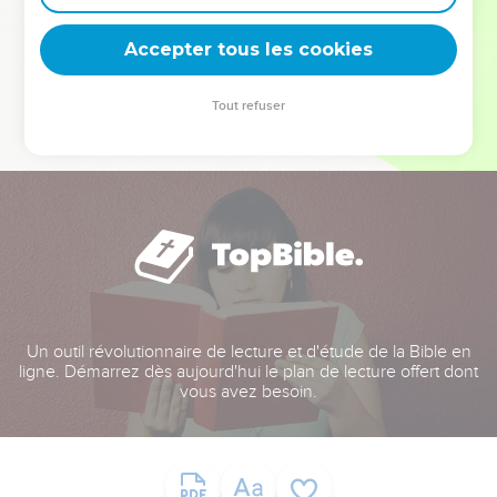
deviennent vos tremplins. Que vous guidiez un ministère, une
équipe, un groupe ou une famille, leur expérience est faite
Accepter tous les cookies
pour vous.
Tout refuser
Je découvre l’événement
Un outil révolutionnaire de lecture et d'étude de la Bible en
ligne. Démarrez dès aujourd'hui le plan de lecture offert dont
vous avez besoin.