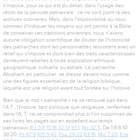
s'impose, pour ce qui est du détail, dans l'usage des
récits de la période patriarcale ; ce ne sont point là des
archives ordinaires. Mais, dans l'impossibilité où nous
sommes d'indiquer les moyens qui ont permis à la Bible
de conserver ces traditions anciennes, nous n'avons
aucune obligation scientifique de douter de l'historicité
des patriarches dont les personnalités ressortent avec un
relief qui s'impose et dont bien des traits caractéristiques
demeurent rebelles à toute explication ethnique,
géographique, cultuelle ou astrale. Le patriarche
Abraham, en particulier, se dresse devant nous comme
une des figures essentielles de la religion biblique,
laquelle est une religion avant tout fondée sur l'histoire.
Bien que le mot « patriarche » ne se retrouve pas dans
l'A.T., l'histoire, tant politique que religieuse, renfermée
dans l'A. T, ne se comprendrait plus si l'on supprimait de
ses livres les pages qui en appellent aux temps
patriarcaux (
Ex 3:6
15:16
32:13
33:1
,
No 32:11
, De 1:8 6:10
30:20,
Ps 47:9
105:9
,
42
,
Esa 29:22
63:16
,
Mic 7:20
,
Eze