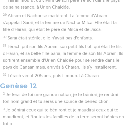
Haran mourut du vivant de son père Térach dans le pays
de sa naissance, à Ur en Chaldée.
29
Abram et Nachor se marièrent. La femme d'Abram
s’appelait Saraï, et la femme de Nachor Milca. Elle était la
fille d'Haran, qui était le père de Milca et de Jisca.
30
Saraï était stérile, elle n'avait pas d'enfants.
31
Térach prit son fils Abram, son petit-fils Lot, qui était le fils
d'Haran, et sa belle-fille Saraï, la femme de son fils Abram. Ils
sortirent ensemble d'Ur en Chaldée pour se rendre dans le
pays de Canaan mais, arrivés à Charan, ils s’y installèrent.
32
Térach vécut 205 ans, puis il mourut à Charan.
Genèse 12
2
Je ferai de toi une grande nation, je te bénirai, je rendrai
ton nom grand et tu seras une source de bénédiction.
3
Je bénirai ceux qui te béniront et je maudirai ceux qui te
maudiront, et *toutes les familles de la terre seront bénies en
toi. »