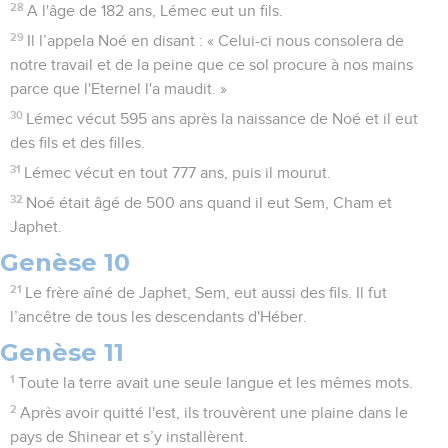
28
A l'âge de 182 ans, Lémec eut un fils.
29
Il l’appela Noé en disant : « Celui-ci nous consolera de
notre travail et de la peine que ce sol procure à nos mains
parce que l'Eternel l'a maudit. »
30
Lémec vécut 595 ans après la naissance de Noé et il eut
des fils et des filles.
31
Lémec vécut en tout 777 ans, puis il mourut.
32
Noé était âgé de 500 ans quand il eut Sem, Cham et
Japhet.
Genèse 10
21
Le frère aîné de Japhet, Sem, eut aussi des fils. Il fut
l’ancêtre de tous les descendants d'Héber.
Genèse 11
1
Toute la terre avait une seule langue et les mêmes mots.
2
Après avoir quitté l'est, ils trouvèrent une plaine dans le
pays de Shinear et s’y installèrent.