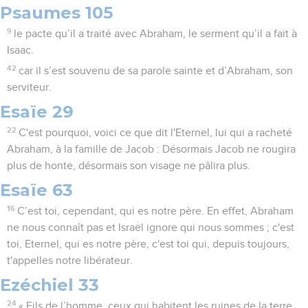
Psaumes 105
9
le pacte qu’il a traité avec Abraham, le serment qu’il a fait à
Isaac.
42
car il s’est souvenu de sa parole sainte et d’Abraham, son
serviteur.
Esaïe 29
22
C'est pourquoi, voici ce que dit l'Eternel, lui qui a racheté
Abraham, à la famille de Jacob : Désormais Jacob ne rougira
plus de honte, désormais son visage ne pâlira plus.
Esaïe 63
16
C’est toi, cependant, qui es notre père. En effet, Abraham
ne nous connaît pas et Israël ignore qui nous sommes ; c'est
toi, Eternel, qui es notre père, c'est toi qui, depuis toujours,
t'appelles notre libérateur.
Ezéchiel 33
24
« Fils de l’homme, ceux qui habitent les ruines de la terre