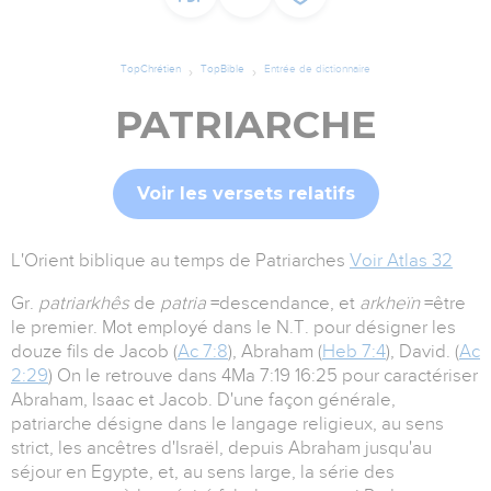
TopChrétien
TopBible
Entrée de dictionnaire
PATRIARCHE
Voir les versets relatifs
L'Orient biblique au temps de Patriarches
Voir Atlas 32
Gr.
patriarkhês
de
patria
=descendance, et
arkheïn
=être
le premier. Mot employé dans le N.T. pour désigner les
douze fils de Jacob (
Ac 7:8
), Abraham (
Heb 7:4
), David. (
Ac
2:29
) On le retrouve dans 4Ma 7:19 16:25 pour caractériser
Abraham, Isaac et Jacob. D'une façon générale,
patriarche désigne dans le langage religieux, au sens
strict, les ancêtres d'Israël, depuis Abraham jusqu'au
séjour en Egypte, et, au sens large, la série des