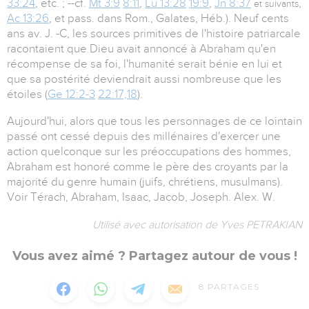
33:24
, etc. ; --cf.
Mt 3:9
8:11
,
Lu 13:28
19:9
,
Jn 8:37
,
et suivants
Ac 13:26
, et pass. dans Rom., Galates, Héb.). Neuf cents
ans av. J. -C, les sources primitives de l'histoire patriarcale
racontaient que Dieu avait annoncé à Abraham qu'en
récompense de sa foi, l'humanité serait bénie en lui et
que sa postérité deviendrait aussi nombreuse que les
étoiles (
Ge 12:2-3
22:17,18
).
Aujourd'hui, alors que tous les personnages de ce lointain
passé ont cessé depuis des millénaires d'exercer une
action quelconque sur les préoccupations des hommes,
Abraham est honoré comme le père des croyants par la
majorité du genre humain (juifs, chrétiens, musulmans).
Voir Térach, Abraham, Isaac, Jacob, Joseph. Alex. W.
Utilisé avec autorisation de Yves PETRAKIAN
Vous avez aimé ? Partagez autour de vous !
8
PARTAGES