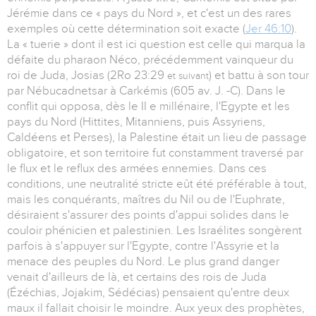
Jérémie dans ce « pays du Nord », et c'est un des rares
exemples où cette détermination soit exacte (
Jer 46:10
).
La « tuerie » dont il est ici question est celle qui marqua la
défaite du pharaon Néco, précédemment vainqueur du
roi de Juda, Josias (2Ro 23:29
) et battu à son tour
et suivant
par Nébucadnetsar à Carkémis (605 av. J. -C). Dans le
conflit qui opposa, dès le II e millénaire, l'Egypte et les
pays du Nord (Hittites, Mitanniens, puis Assyriens,
Caldéens et Perses), la Palestine était un lieu de passage
obligatoire, et son territoire fut constamment traversé par
le flux et le reflux des armées ennemies. Dans ces
conditions, une neutralité stricte eût été préférable à tout,
mais les conquérants, maîtres du Nil ou de l'Euphrate,
désiraient s'assurer des points d'appui solides dans le
couloir phénicien et palestinien. Les Israélites songèrent
parfois à s'appuyer sur l'Egypte, contre l'Assyrie et la
menace des peuples du Nord. Le plus grand danger
venait d'ailleurs de là, et certains des rois de Juda
(Ézéchias, Jojakim, Sédécias) pensaient qu'entre deux
maux il fallait choisir le moindre. Aux yeux des prophètes,