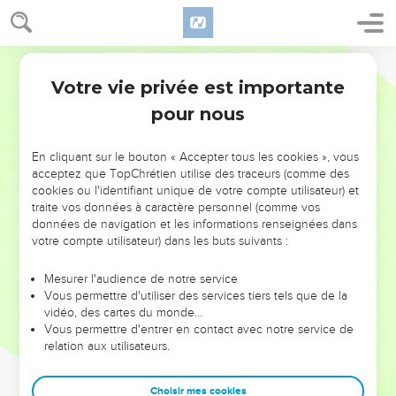
Votre vie privée est importante
pour nous
NE MANQUEZ PAS L’ÉVÉNEMENT
En cliquant sur le bouton « Accepter tous les cookies », vous
DE L’ANNÉE !
acceptez que TopChrétien utilise des traceurs (comme des
cookies ou l'identifiant unique de votre compte utilisateur) et
ET SI LEURS ERREURS POUVAIENT VOUS ÉVITER LES
traite vos données à caractère personnel (comme vos
VOTRES ?
données de navigation et les informations renseignées dans
votre compte utilisateur) dans les buts suivants :
On admire souvent les leaders pour leurs réussites, leur impact,
leur foi ou leur vision. Mais on voit moins les doutes, les erreurs
Mesurer l'audience de notre service
Vous permettre d'utiliser des services tiers tels que de la
et les saisons difficiles qu'ils ont traversés, alors même que ce
vidéo, des cartes du monde…
sont elles qui les ont façonnés.
Vous permettre d'entrer en contact avec notre service de
relation aux utilisateurs.
Dans cette conférence, leaders, entrepreneurs, et responsables
reviennent sur les erreurs marquantes de leur parcours et les
clés pour avancer avec plus de sagesse afin que leurs erreurs
Choisir mes cookies