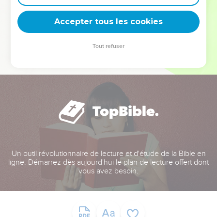
deviennent vos tremplins. Que vous guidiez un ministère, une
équipe, un groupe ou une famille, leur expérience est faite
Accepter tous les cookies
pour vous.
Tout refuser
Je découvre l’événement
Un outil révolutionnaire de lecture et d'étude de la Bible en
ligne. Démarrez dès aujourd'hui le plan de lecture offert dont
vous avez besoin.