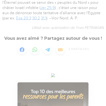
l'Éternel pouvait se servir des « peuples du Nord » pour
châtier Israël infidèle (
Jer 25:9
) ; c'était une raison pour
eux de dénoncer toute tentative d'alliance avec l'Egypte
(par ex.
Esa 20:3
30:2
31:1
). --Voir Nord. A. P.
Utilisé avec autorisation de Yves PETRAKIAN
Vous avez aimé ? Partagez autour de vous !
2
PARTAGES