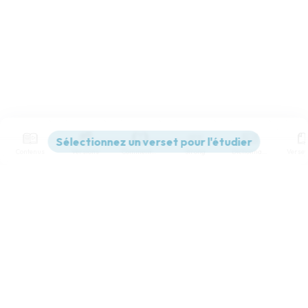
Contenus
Versions
Commentaires
Strong
Dictionnaire
Paramètres de lecture
Afficher les numéros de versets
Mode dyslexique
Désactivé
Simple
Coul
eur