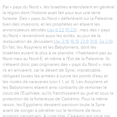
Par « pays du Nord », les Israélites entendaient en général
la région dont l'histoire avait fait pour eux une terre
funeste. Des « pays du Nord » déferlèrent sur la Palestine
bien des invasions, et les prophètes en étaient les
annonciateurs attristés (
Jer 6:22
10:22
) ; mais des « pays
du Nord » reviendront aussi les exilés, au jour de la
restauration de Jérusalem (
Jer 3:18
16:15
23:8
31:8
,
Za 2:6
).
En fait, les Assyriens et les Babyloniens, dont les
Israélites eurent le plus à se plaindre, n'habitaient pas au
Nord mais au Nord-E, et même à l'Est de la Palestine. Ils
n'étaient donc pas originaires des « pays du Nord », mais
ils en arrivaient, car le désert de Syrie, impraticable,
obligeait toutes les armées à suivre les points d'eau et
les routes de caravanes (voir t. I, pl. II). Les Assyriens et
les Babyloniens étaient ainsi contraints de remonter le
cours de l'Euphrate, qu'ils franchissaient au
gué
et sous la
protection de la forteresse de Carkémis. Pour la même
raison, les Egyptiens devaient parcourir toute la Syrie
avant de songer à pénétrer sur le territoire de leurs
ennemis perpétuels. A juste titre, Carkémis est situé par