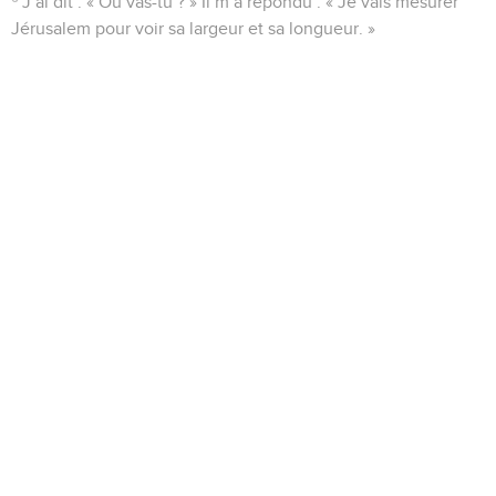
J’ai dit : « Où vas-tu ? » Il m’a répondu : « Je vais mesurer
Jérusalem pour voir sa largeur et sa longueur. »