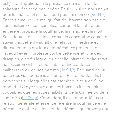
est juste d'appliquer à la puissance du mal la loi de la
solidarité énoncée par l'apôtre Paul : « Nul de nous ne vit
pour lui-même, et nul ne meurt pour lui-même » (
Ro 14:7
).
En troisième lieu, le mal qui fait de l'homme son esclave,
son auxiliaire et son complice, corrompt la nature tout
entière et propage la souffrance, la maladie et la mort.
Sans doute, Jésus s'élève contre la conception courante,
suivant laquelle il y aurait une relation immédiate et
directe entre la douleur et le péché. En présence de
l'aveug ! e-né, il proteste contre cette vue étroite des
disciples, d'après laquelle une telle infirmité impliquerait
nécessairement la responsabilité directe de ce
malheureux ou de ses parents (
Jn 9:1
,
3
). Et quand on lui
parle des Galiléens mis à mort par Pilate, ou des dix-huit
personnes sur lesquelles était tombée la tour de Siloé, il
répond : « Croyez-vous que ces hommes fussent plus
coupables que les autres habitants de la Galilée ou de la
Judée ? » (
Lu 13:1
,
5
). Cependant, il existe pour Jésus une
relation générale et essentielle entre la souffrance et le
péché. Le diable est le chef des démons qui provoquent