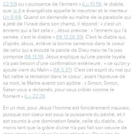
22:53
) ou « puissance de l'ennemi » (
Lu 10:19
), le diable,
que
le 4
e évangéliste appelle le meurtrier et le menteur
(
Jn 8:44
). Quand on demande au maître de la parabole qui
a jeté de l'ivraie dans son champ, il répond : « c'est un
ennemi qui a fait cela » ; Jésus précise : « l'ennemi qui l'a
semée, c'est le diable » (
Mt 13:28
,
39
). C'est le diable qui,
d'après Jésus, enlève la bonne semence dans le coeur
de celui qui a écouté la parole de Dieu mais ne l'a pas
comprise (
Mt 13:19
). Jésus explique qu'une parole loyale
n'a pas besoin d'une confirmation extérieure : « ce qu'on y
ajoute vient du Malin » (
Mt 5:37
). C'est cet esprit du mal qui
fait naître la tentation dans le coeur ; avant l'épreuve de
sa mort, le Maître avertit son apôtre : « Simon, Simon,
Satan vous a réclamés, pour vous cribler comme le
froment » (
Lu 22:31
).
En un mot, pour Jésus l'homme est foncièrement mauvais,
puisque son coeur est sous la puissance du péché, et il
est soumis à une domination fatale, celle du diable, du
moins tant que la grâce divine n'a pas fait son oeuvre de