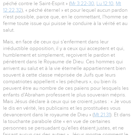
péché contre le Saint-Esprit » (
Mr 3:22-30
,
Lu 12:10
,
Mt
12:22
,
32
), « péché éternel » et pour lequel aucun pardon
n'est possible, parce que, en le commettant, l'homme se
ferme toute issue qui puisse le conduire à la vérité et au
salut.
Mais, en face de ceux qui s'enferment dans leur
irréductible opposition, il y a ceux qui acceptent et qui,
humblement et simplement, reçoivent le pardon et
pénètrent dans le Royaume de Dieu. Ces hommes qui
arrivent au salut et à la vie éternelle appartiennent bien
souvent à cette classe méprisée de Juifs que leurs
compatriotes appellent « les pécheurs », ou bien ils
peuvent être au nombre de ces païens pour lesquels les
enfants d'Abraham professent le plus souverain mépris.
Mais Jésus déclare à ceux qui se croient justes : « Je vous
le dis en vérité, les publicains et les prostituées vous
devanceront dans le royaume de Dieu » (
Mt 21:31
). Et dans
la touchante parabole dite « en vue de certaines
personnes se persuadant qu'elles étaient justes, et ne
faisant aucun cas des autres », Jésus montre comment le