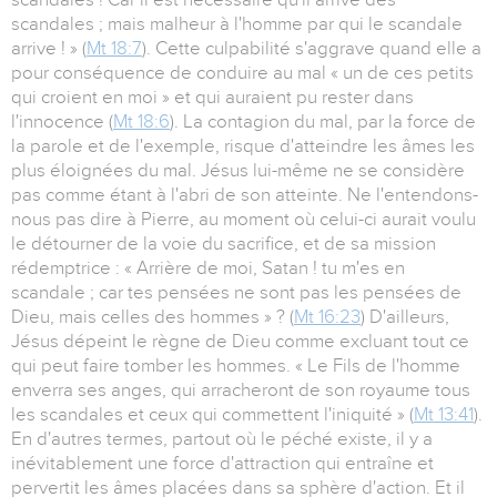
scandales ; mais malheur à l'homme par qui le scandale
arrive ! » (
Mt 18:7
). Cette culpabilité s'aggrave quand elle a
pour conséquence de conduire au mal « un de ces petits
qui croient en moi » et qui auraient pu rester dans
l'innocence (
Mt 18:6
). La contagion du mal, par la force de
la parole et de l'exemple, risque d'atteindre les âmes les
plus éloignées du mal. Jésus lui-même ne se considère
pas comme étant à l'abri de son atteinte. Ne l'entendons-
nous pas dire à Pierre, au moment où celui-ci aurait voulu
le détourner de la voie du sacrifice, et de sa mission
rédemptrice : « Arrière de moi, Satan ! tu m'es en
scandale ; car tes pensées ne sont pas les pensées de
Dieu, mais celles des hommes » ? (
Mt 16:23
) D'ailleurs,
Jésus dépeint le règne de Dieu comme excluant tout ce
qui peut faire tomber les hommes. « Le Fils de l'homme
enverra ses anges, qui arracheront de son royaume tous
les scandales et ceux qui commettent l'iniquité » (
Mt 13:41
).
En d'autres termes, partout où le péché existe, il y a
inévitablement une force d'attraction qui entraîne et
pervertit les âmes placées dans sa sphère d'action. Et il