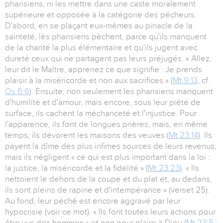
pharisiens, ni les mettre dans une caste moralement
supérieure et opposée à la catégorie des pécheurs.
D'abord, en se plaçant eux-mêmes au pinacle de la
sainteté, lès pharisiens pèchent, parce qu'ils manquent
de la charité la plus élémentaire et qu'ils jugent avec
dureté ceux qui ne partagent pas leurs préjugés. « Allez,
leur dit le Maître, apprenez ce que signifie : Je prends
plaisir à la miséricorde et non aux sacrifices » (
Mt 9:13
, cf.
Os 6:6
). Ensuite, non seulement les pharisiens manquent
d'humilité et d'amour, mais encore, sous leur piété de
surface, ils cachent la méchanceté et l'injustice. Pour
l'apparence, ils font de longues prières, mais, en même
temps, ils dévorent les maisons des veuves (
Mt 23:14
). Ils
payent la dîme des plus infimes sources de leurs revenus,
mais ils négligent « ce qui est plus important dans la loi :
la justice, la miséricorde et la fidélité » (
Mt 23:23
). « Ils
nettoient le dehors de la coupe et du plat et, au dedans,
ils sont pleins de rapine et d'intempérance » (verset 25).
Au fond, leur péché est encore aggravé par leur
hypocrisie (voir ce mot). « Ils font toutes leurs actions pour
être vus des hommes » et non pour plaire à Dieu (
Mt 23:5
;