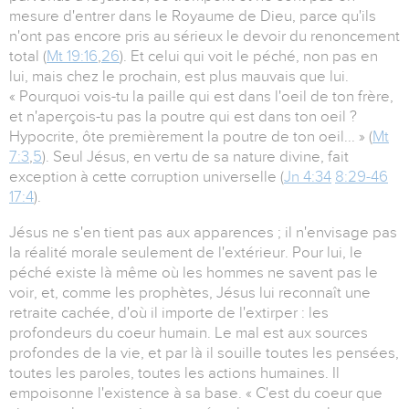
mesure d'entrer dans le Royaume de Dieu, parce qu'ils
n'ont pas encore pris au sérieux le devoir du renoncement
total (
Mt 19:16
,
26
). Et celui qui voit le péché, non pas en
lui, mais chez le prochain, est plus mauvais que lui.
« Pourquoi vois-tu la paille qui est dans l'oeil de ton frère,
et n'aperçois-tu pas la poutre qui est dans ton oeil ?
Hypocrite, ôte premièrement la poutre de ton oeil... » (
Mt
7:3
,
5
). Seul Jésus, en vertu de sa nature divine, fait
exception à cette corruption universelle (
Jn 4:34
8:29-46
17:4
).
Jésus ne s'en tient pas aux apparences ; il n'envisage pas
la réalité morale seulement de l'extérieur. Pour lui, le
péché existe là même où les hommes ne savent pas le
voir, et, comme les prophètes, Jésus lui reconnaît une
retraite cachée, d'où il importe de l'extirper : les
profondeurs du coeur humain. Le mal est aux sources
profondes de la vie, et par là il souille toutes les pensées,
toutes les paroles, toutes les actions humaines. Il
empoisonne l'existence à sa base. « C'est du coeur que