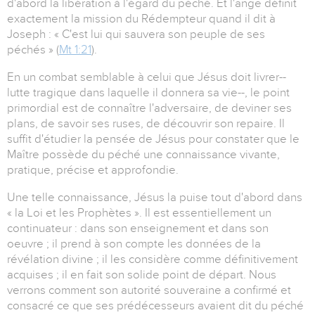
d'abord la libération à l'égard du péché. Et l'ange définit
exactement la mission du Rédempteur quand il dit à
Joseph : « C'est lui qui sauvera son peuple de ses
péchés » (
Mt 1:21
).
En un combat semblable à celui que Jésus doit livrer--
lutte tragique dans laquelle il donnera sa vie--, le point
primordial est de connaître l'adversaire, de deviner ses
plans, de savoir ses ruses, de découvrir son repaire. Il
suffit d'étudier la pensée de Jésus pour constater que le
Maître possède du péché une connaissance vivante,
pratique, précise et approfondie.
Une telle connaissance, Jésus la puise tout d'abord dans
« la Loi et les Prophètes ». Il est essentiellement un
continuateur : dans son enseignement et dans son
oeuvre ; il prend à son compte les données de la
révélation divine ; il les considère comme définitivement
acquises ; il en fait son solide point de départ. Nous
verrons comment son autorité souveraine a confirmé et
consacré ce que ses prédécesseurs avaient dit du péché