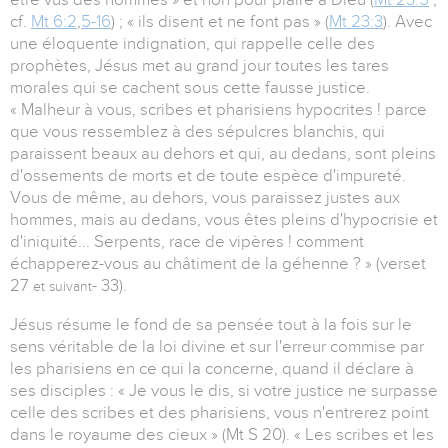
cf.
Mt 6:2
,
5-16
) ; « ils disent et ne font pas » (
Mt 23:3
). Avec
une éloquente indignation, qui rappelle celle des
prophètes, Jésus met au grand jour toutes les tares
morales qui se cachent sous cette fausse justice.
« Malheur à vous, scribes et pharisiens hypocrites ! parce
que vous ressemblez à des sépulcres blanchis, qui
paraissent beaux au dehors et qui, au dedans, sont pleins
d'ossements de morts et de toute espèce d'impureté.
Vous de même, au dehors, vous paraissez justes aux
hommes, mais au dedans, vous êtes pleins d'hypocrisie et
d'iniquité... Serpents, race de vipères ! comment
échapperez-vous au châtiment de la géhenne ? » (verset
27
- 33).
et suivant
Jésus résume le fond de sa pensée tout à la fois sur le
sens véritable de la loi divine et sur l'erreur commise par
les pharisiens en ce qui la concerne, quand il déclare à
ses disciples : « Je vous le dis, si votre justice ne surpasse
celle des scribes et des pharisiens, vous n'entrerez point
dans le royaume des cieux » (Mt S 20). « Les scribes et les