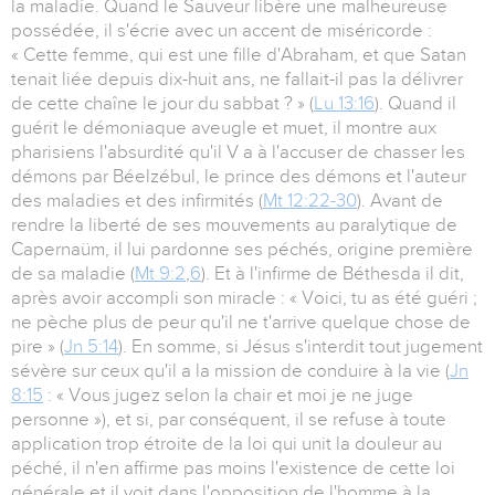
la maladie. Quand le Sauveur libère une malheureuse
possédée, il s'écrie avec un accent de miséricorde :
« Cette femme, qui est une fille d'Abraham, et que Satan
tenait liée depuis dix-huit ans, ne fallait-il pas la délivrer
de cette chaîne le jour du sabbat ? » (
Lu 13:16
). Quand il
guérit le démoniaque aveugle et muet, il montre aux
pharisiens l'absurdité qu'il V a à l'accuser de chasser les
démons par Béelzébul, le prince des démons et l'auteur
des maladies et des infirmités (
Mt 12:22-30
). Avant de
rendre la liberté de ses mouvements au paralytique de
Capernaüm, il lui pardonne ses péchés, origine première
de sa maladie (
Mt 9:2
,
6
). Et à l'infirme de Béthesda il dit,
après avoir accompli son miracle : « Voici, tu as été guéri ;
ne pèche plus de peur qu'il ne t'arrive quelque chose de
pire » (
Jn 5:14
). En somme, si Jésus s'interdit tout jugement
sévère sur ceux qu'il a la mission de conduire à la vie (
Jn
8:15
: « Vous jugez selon la chair et moi je ne juge
personne »), et si, par conséquent, il se refuse à toute
application trop étroite de la loi qui unit la douleur au
péché, il n'en affirme pas moins l'existence de cette loi
générale et il voit dans l'opposition de l'homme à la