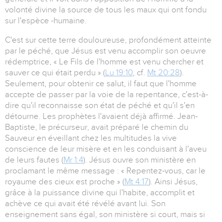
volonté divine la source de tous les maux qui ont fondu
sur l'espèce -humaine.
C'est sur cette terre douloureuse, profondément atteinte
par le péché, que Jésus est venu accomplir son oeuvre
rédemptrice, « Le Fils de l'homme est venu chercher et
sauver ce qui était perdu » (
Lu 19:10
, cf.
Mt 20:28
).
Seulement, pour obtenir ce salut, il faut que l'homme
accepte de passer par la voie de la repentance, c'est-à-
dire qu'il reconnaisse son état de péché et qu'il s'en
détourne. Les prophètes l'avaient déjà affirmé. Jean-
Baptiste, le précurseur, avait préparé le chemin du
Sauveur en éveillant chez les multitudes la vive
conscience de leur misère et en les conduisant à l'aveu
de leurs fautes (
Mr 1:4
). Jésus ouvre son ministère en
proclamant le même message : « Repentez-vous, car le
royaume des cieux est proche » (
Mt 4:17
). Ainsi Jésus,
grâce à la puissance divine qui l'habite, accomplit et
achève ce qui avait été révélé avant lui. Son
enseignement sans égal, son ministère si court, mais si