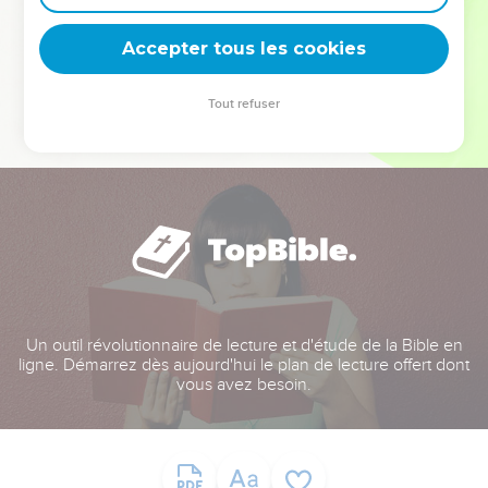
deviennent vos tremplins. Que vous guidiez un ministère, une
équipe, un groupe ou une famille, leur expérience est faite
Accepter tous les cookies
pour vous.
Tout refuser
Je découvre l’événement
Un outil révolutionnaire de lecture et d'étude de la Bible en
ligne. Démarrez dès aujourd'hui le plan de lecture offert dont
vous avez besoin.