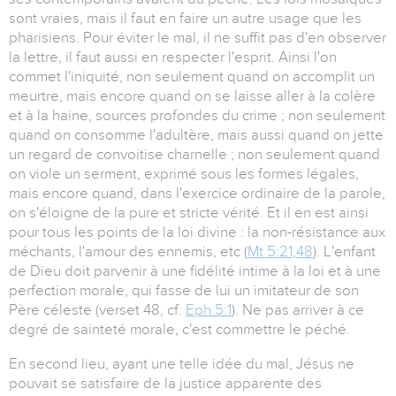
sont vraies, mais il faut en faire un autre usage que les
pharisiens. Pour éviter le mal, il ne suffit pas d'en observer
la lettre, il faut aussi en respecter l'esprit. Ainsi l'on
commet l'iniquité, non seulement quand on accomplit un
meurtre, mais encore quand on se laisse aller à la colère
et à la haine, sources profondes du crime ; non seulement
quand on consomme l'adultère, mais aussi quand on jette
un regard de convoitise charnelle ; non seulement quand
on viole un serment, exprimé sous les formes légales,
mais encore quand, dans l'exercice ordinaire de la parole,
on s'éloigne de la pure et stricte vérité. Et il en est ainsi
pour tous les points de la loi divine : la non-résistance aux
méchants, l'amour des ennemis, etc (
Mt 5:21
,
48
). L'enfant
de Dieu doit parvenir à une fidélité intime à la loi et à une
perfection morale, qui fasse de lui un imitateur de son
Père céleste (verset 48, cf.
Eph 5:1
). Ne pas arriver à ce
degré de sainteté morale, c'est commettre le péché.
En second lieu, ayant une telle idée du mal, Jésus ne
pouvait se satisfaire de la justice apparente des