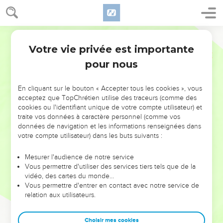
Votre vie privée est importante
pour nous
NE MANQUEZ PAS L’ÉVÉNEMENT
En cliquant sur le bouton « Accepter tous les cookies », vous
DE L’ANNÉE !
acceptez que TopChrétien utilise des traceurs (comme des
cookies ou l'identifiant unique de votre compte utilisateur) et
ET SI LEURS ERREURS POUVAIENT VOUS ÉVITER LES
traite vos données à caractère personnel (comme vos
VOTRES ?
données de navigation et les informations renseignées dans
votre compte utilisateur) dans les buts suivants :
On admire souvent les leaders pour leurs réussites, leur impact,
leur foi ou leur vision. Mais on voit moins les doutes, les erreurs
Mesurer l'audience de notre service
Vous permettre d'utiliser des services tiers tels que de la
et les saisons difficiles qu'ils ont traversés, alors même que ce
vidéo, des cartes du monde…
sont elles qui les ont façonnés.
Vous permettre d'entrer en contact avec notre service de
relation aux utilisateurs.
Dans cette conférence, leaders, entrepreneurs, et responsables
reviennent sur les erreurs marquantes de leur parcours et les
clés pour avancer avec plus de sagesse afin que leurs erreurs
Choisir mes cookies