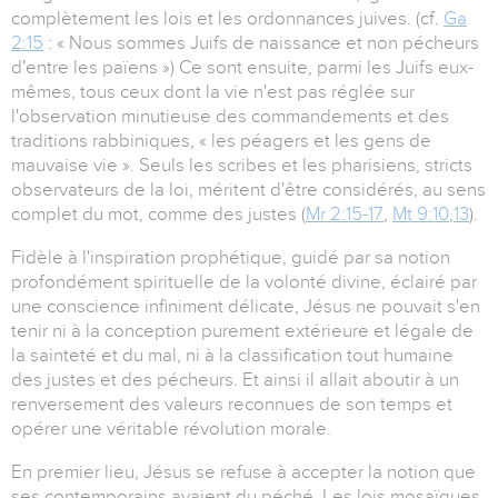
complètement les lois et les ordonnances juives. (cf.
Ga
2:15
: « Nous sommes Juifs de naissance et non pécheurs
d'entre les païens ») Ce sont ensuite, parmi les Juifs eux-
mêmes, tous ceux dont la vie n'est pas réglée sur
l'observation minutieuse des commandements et des
traditions rabbiniques, « les péagers et les gens de
mauvaise vie ». Seuls les scribes et les pharisiens, stricts
observateurs de la loi, méritent d'être considérés, au sens
complet du mot, comme des justes (
Mr 2:15-17
,
Mt 9:10
,
13
).
Fidèle à l'inspiration prophétique, guidé par sa notion
profondément spirituelle de la volonté divine, éclairé par
une conscience infiniment délicate, Jésus ne pouvait s'en
tenir ni à la conception purement extérieure et légale de
la sainteté et du mal, ni à la classification tout humaine
des justes et des pécheurs. Et ainsi il allait aboutir à un
renversement des valeurs reconnues de son temps et
opérer une véritable révolution morale.
En premier lieu, Jésus se refuse à accepter la notion que
ses contemporains avaient du péché. Les lois mosaïques