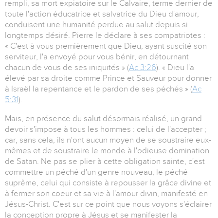
rempli, sa mort expiatoire sur le Calvaire, terme dernier de
toute l'action éducatrice et salvatrice du Dieu d'amour,
conduisent une humanité perdue au salut depuis si
longtemps désiré. Pierre le déclare à ses compatriotes :
« C'est à vous premièrement que Dieu, ayant suscité son
serviteur, l'a envoyé pour vous bénir, en détournant
chacun de vous de ses iniquités » (
Ac 3:26
). « Dieu l'a
élevé par sa droite comme Prince et Sauveur pour donner
à Israël la repentance et le pardon de ses péchés » (
Ac
5:31
).
Mais, en présence du salut désormais réalisé, un grand
devoir s'impose à tous les hommes : celui de l'accepter ;
car, sans cela, ils n'ont aucun moyen de se soustraire eux-
mêmes et de soustraire le monde à l'odieuse domination
de Satan. Ne pas se plier à cette obligation sainte, c'est
commettre un péché d'un genre nouveau, le péché
suprême, celui qui consiste à repousser la grâce divine et
à fermer son coeur et sa vie à l'amour divin, manifesté en
Jésus-Christ. C'est sur ce point que nous voyons s'éclairer
la conception propre à Jésus et se manifester la