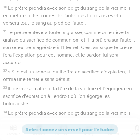
30
Le prêtre prendra avec son doigt du sang de la victime, il
en mettra sur les cornes de l'autel des holocaustes et il
versera tout le sang au pied de l'autel.
31
Le prêtre enlèvera toute la graisse, comme on enlève la
graisse du sacrifice de communion, et il la brûlera sur l'autel ;
son odeur sera agréable à l'Eternel. C'est ainsi que le prêtre
fera l’expiation pour cet homme, et le pardon lui sera
accordé.
32
» Si c’est un agneau qu’il offre en sacrifice d'expiation, il
offrira une femelle sans défaut.
33
Il posera sa main sur la tête de la victime et l’égorgera en
sacrifice d'expiation à l’endroit où l'on égorge les
holocaustes.
34
Le prêtre prendra avec son doigt du sang de la victime, il
en mettra sur les cornes de l'autel des holocaustes et il
versera tout le sang au pied de l'autel.
Contenus
Versions
Commentaires
Strong
Dictionnaire
35
Le prêtre enlèvera toute la graisse comme on enlève la