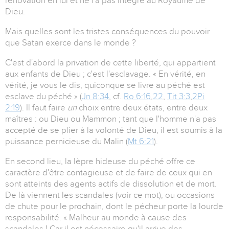
rénovation en lui et ne l'a pas intégré au Royaume de
Dieu.
Mais quelles sont les tristes conséquences du pouvoir
que Satan exerce dans le monde ?
C'est d'abord la privation de cette liberté, qui appartient
aux enfants de Dieu ; c'est l'esclavage. « En vérité, en
vérité, je vous le dis, quiconque se livre au péché est
esclave du péché » (
Jn 8:34
, cf.
Ro 6:16
,
22
,
Tit 3:3
,
2Pi
2:19
). Il faut faire
un
choix entre deux états, entre deux
maîtres : ou Dieu ou Mammon ; tant que l'homme n'a pas
accepté de se plier à la volonté de Dieu, il est soumis à la
puissance pernicieuse du Malin (
Mt 6:21
).
En second lieu, la lèpre hideuse du péché offre ce
caractère d'être contagieuse et de faire de ceux qui en
sont atteints des agents actifs de dissolution et de mort.
De là viennent les scandales (voir ce mot), ou occasions
de chute pour le prochain, dont le pécheur porte la lourde
responsabilité. « Malheur au monde à cause des
scandales ! Car il est nécessaire qu'il arrive des