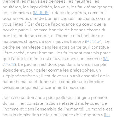
viennent les mauvaises pensées, les meurtres, les
adultères, les impudicités, les vols, les faux témoignages,
les calomnies » (
Mt 15:19
). « Race de vipères, comment
pourriez-vous dire de bonnes choses, méchants comme
vous l'êtes ? Car c'est de l'abondance du coeur que la
bouche parle. L'homme bon tire de bonnes choses du
bon trésor de son coeur, et l'homme méchant tire de
mauvaises choses de son mauvais trésor » (
Mt 12:34
). Le
péché se manifeste dans les actes parce qu'il constitue
l'être caché, dans l'homme : les fruits sont mauvais parce
que l'arbre lui-même est mauvais dans son essence (
Mt
7:16
,
18
). Le péché n'est donc pas dans la vie un simple
épisode et, pour parler comme les philosophes, un
« épiphénomène » ; il est devenu un trait essentiel de la
nature humaine et donne à sa conduite une direction
persistante qui est foncièrement mauvaise.
Jésus ne se demande pas quelle est l'origine première
du mal. Il en constate l'action néfaste dans le coeur de
l'homme et dans l'ensemble de l'humanité. Le monde est
sous la domination de la « puissance des ténèbres » (
Lu