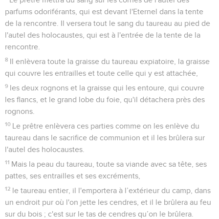
Le prêtre mettra du sang sur les cornes de l'autel des
parfums odoriférants, qui est devant l'Eternel dans la tente
de la rencontre. Il versera tout le sang du taureau au pied de
l'autel des holocaustes, qui est à l'entrée de la tente de la
rencontre.
8
Il enlèvera toute la graisse du taureau expiatoire, la graisse
qui couvre les entrailles et toute celle qui y est attachée,
9
les deux rognons et la graisse qui les entoure, qui couvre
les flancs, et le grand lobe du foie, qu'il détachera près des
rognons.
10
Le prêtre enlèvera ces parties comme on les enlève du
taureau dans le sacrifice de communion et il les brûlera sur
l'autel des holocaustes.
11
Mais la peau du taureau, toute sa viande avec sa tête, ses
pattes, ses entrailles et ses excréments,
12
le taureau entier, il l'emportera à l’extérieur du camp, dans
un endroit pur où l'on jette les cendres, et il le brûlera au feu
sur du bois ; c'est sur le tas de cendres qu’on le brûlera.