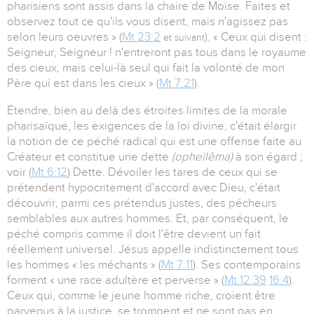
pharisiens sont assis dans la chaire de Moïse. Faites et
observez tout ce qu'ils vous disent, mais n'agissez pas
selon leurs oeuvres » (
Mt 23:2
). « Ceux qui disent :
et suivant
Seigneur, Seigneur ! n'entreront pas tous dans le royaume
des cieux, mais celui-là seul qui fait la volonté de mon
Père qui est dans les cieux » (
Mt 7:21
).
Étendre, bien au delà des étroites limites de la morale
pharisaïque, les exigences de la loi divine, c'était élargir
la notion de ce péché radical qui est une offense faite au
Créateur et constitue une dette
(opheïlêma)
à son égard ;
voir (
Mt 6:12
) Dette. Dévoiler les tares de ceux qui se
prétendent hypocritement d'accord avec Dieu, c'était
découvrir, parmi ces prétendus justes, des pécheurs
semblables aux autres hommes. Et, par conséquent, le
péché compris comme il doit l'être devient un fait
réellement universel. Jésus appelle indistinctement tous
les hommes « les méchants » (
Mt 7:11
). Ses contemporains
forment « une race adultère et perverse » (
Mt 12:39
16:4
).
Ceux qui, comme le jeune homme riche, croient être
parvenus à la justice, se trompent et ne sont pas en