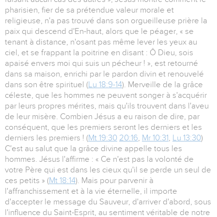
pharisien, fier de sa prétendue valeur morale et
religieuse, n'a pas trouvé dans son orgueilleuse prière la
paix qui descend d'En-haut, alors que le péager, « se
tenant à distance, n'osant pas même lever les yeux au
ciel, et se frappant la poitrine en disant : Ô Dieu, sois
apaisé envers moi qui suis un pécheur ! », est retourné
dans sa maison, enrichi par le pardon divin et renouvelé
dans son être spirituel (
Lu 18:9-14
). Merveille de la grâce
céleste, que les hommes ne peuvent songer à s'acquérir
par leurs propres mérites, mais qu'ils trouvent dans l'aveu
de leur misère. Combien Jésus a eu raison de dire, par
conséquent, que les premiers seront les derniers et les
derniers les premiers ! (
Mt 19:30
20:16
,
Mr 10:31
,
Lu 13:30
)
C'est au salut que la grâce divine appelle tous les
hommes. Jésus l'affirme : « Ce n'est pas la volonté de
votre Père qui est dans les cieux qu'il se perde un seul de
ces petits » (
Mt 18:14
). Mais pour parvenir à
l'affranchissement et à la vie éternelle, il importe
d'accepter le message du Sauveur, d'arriver d'abord, sous
l'influence du Saint-Esprit, au sentiment véritable de notre