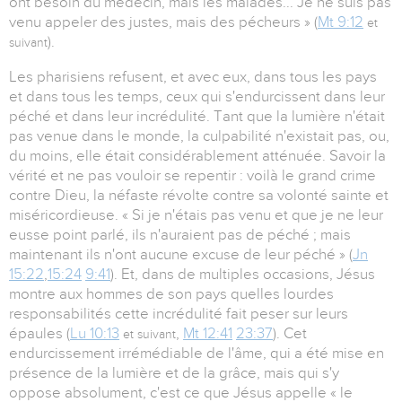
ont besoin du médecin, mais les malades... Je ne suis pas
venu appeler des justes, mais des pécheurs » (
Mt 9:12
et
).
suivant
Les pharisiens refusent, et avec eux, dans tous les pays
et dans tous les temps, ceux qui s'endurcissent dans leur
péché et dans leur incrédulité. Tant que la lumière n'était
pas venue dans le monde, la culpabilité n'existait pas, ou,
du moins, elle était considérablement atténuée. Savoir la
vérité et ne pas vouloir se repentir : voilà le grand crime
contre Dieu, la néfaste révolte contre sa volonté sainte et
miséricordieuse. « Si je n'étais pas venu et que je ne leur
eusse point parlé, ils n'auraient pas de péché ; mais
maintenant ils n'ont aucune excuse de leur péché » (
Jn
15:22
,
15:24
9:41
). Et, dans de multiples occasions, Jésus
montre aux hommes de son pays quelles lourdes
responsabilités cette incrédulité fait peser sur leurs
épaules (
Lu 10:13
,
Mt 12:41
23:37
). Cet
et suivant
endurcissement irrémédiable de l'âme, qui a été mise en
présence de la lumière et de la grâce, mais qui s'y
oppose absolument, c'est ce que Jésus appelle « le