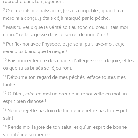
reproche dans ton jugement.
7
Oui, depuis ma naissance, je suis coupable ; quand ma
mère m’a conçu, j’étais déjà marqué par le péché.
8
Mais tu veux que la vérité soit au fond du cœur : fais-moi
connaître la sagesse dans le secret de mon être !
9
Purifie-moi avec l’hysope, et je serai pur, lave-moi, et je
serai plus blanc que la neige !
10
Fais-moi entendre des chants d’allégresse et de joie, et les
os que tu as brisés se réjouiront.
11
Détourne ton regard de mes péchés, efface toutes mes
fautes !
12
O Dieu, crée en moi un cœur pur, renouvelle en moi un
esprit bien disposé !
13
Ne me rejette pas loin de toi, ne me retire pas ton Esprit
saint !
14
Rends-moi la joie de ton salut, et qu’un esprit de bonne
volonté me soutienne !