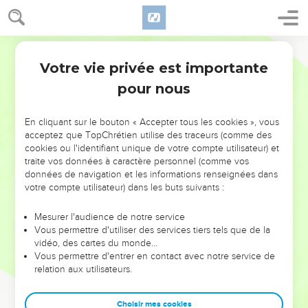
Votre vie privée est importante
pour nous
NE MANQUEZ PAS L’ÉVÉNEMENT
En cliquant sur le bouton « Accepter tous les cookies », vous
DE L’ANNÉE !
acceptez que TopChrétien utilise des traceurs (comme des
cookies ou l'identifiant unique de votre compte utilisateur) et
ET SI LEURS ERREURS POUVAIENT VOUS ÉVITER LES
traite vos données à caractère personnel (comme vos
VOTRES ?
données de navigation et les informations renseignées dans
votre compte utilisateur) dans les buts suivants :
On admire souvent les leaders pour leurs réussites, leur impact,
leur foi ou leur vision. Mais on voit moins les doutes, les erreurs
Mesurer l'audience de notre service
Vous permettre d'utiliser des services tiers tels que de la
et les saisons difficiles qu'ils ont traversés, alors même que ce
vidéo, des cartes du monde…
sont elles qui les ont façonnés.
Vous permettre d'entrer en contact avec notre service de
relation aux utilisateurs.
Dans cette conférence, leaders, entrepreneurs, et responsables
reviennent sur les erreurs marquantes de leur parcours et les
clés pour avancer avec plus de sagesse afin que leurs erreurs
Choisir mes cookies