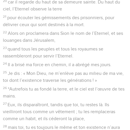
20
car il regarde du haut de sa demeure sainte. Du haut du
ciel, l’Eternel observe la terre
21
pour écouter les gémissements des prisonniers, pour
délivrer ceux qui sont destinés à la mort.
22
Alors on proclamera dans Sion le nom de l’Eternel, et ses
louanges dans Jérusalem,
23
quand tous les peuples et tous les royaumes se
rassembleront pour servir l’Eternel.
24
Il a brisé ma force en chemin, il a abrégé mes jours.
25
Je dis : « Mon Dieu, ne m’enlève pas au milieu de ma vie,
toi dont l’existence traverse les générations ! »
26
*Autrefois tu as fondé la terre, et le ciel est l’œuvre de tes
mains.
27
Eux, ils disparaîtront, tandis que toi, tu restes là. Ils
vieilliront tous comme un vêtement ; tu les remplaceras
comme un habit, et ils céderont la place,
28
mais toi, tu es toujours le même et ton existence n’aura