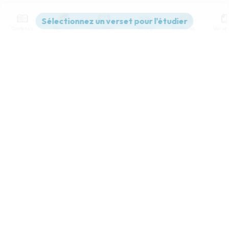
Contenus
Versions
Commentaires
Strong
Dictionnaire
Paramètres de lecture
Afficher les numéros de versets
Mode dyslexique
Désactivé
Simple
Coul
eur
Police d'écriture
Serif
Sans-serif
Taille de texte