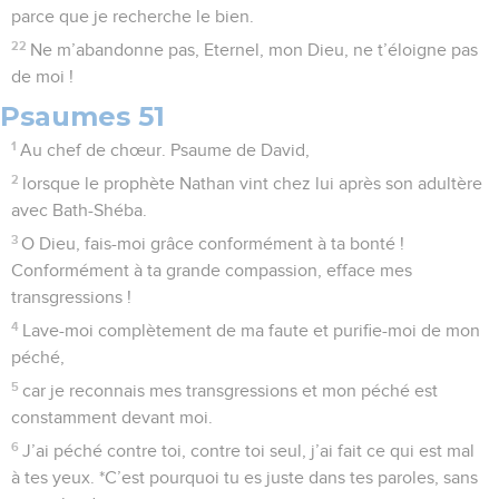
parce que je recherche le bien.
22
Ne m’abandonne pas, Eternel, mon Dieu, ne t’éloigne pas
de moi !
Psaumes 51
1
Au chef de chœur. Psaume de David,
2
lorsque le prophète Nathan vint chez lui après son adultère
avec Bath-Shéba.
3
O Dieu, fais-moi grâce conformément à ta bonté !
Conformément à ta grande compassion, efface mes
transgressions !
4
Lave-moi complètement de ma faute et purifie-moi de mon
péché,
5
car je reconnais mes transgressions et mon péché est
constamment devant moi.
6
J’ai péché contre toi, contre toi seul, j’ai fait ce qui est mal
à tes yeux. *C’est pourquoi tu es juste dans tes paroles, sans