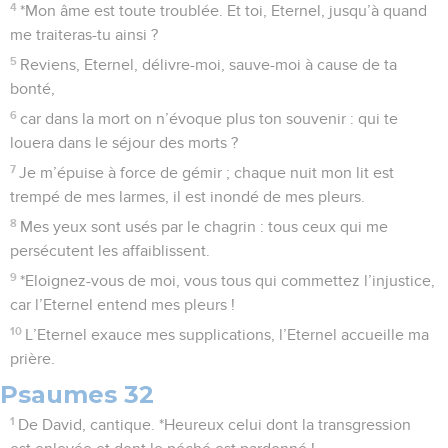
4
*Mon âme est toute troublée. Et toi, Eternel, jusqu’à quand
me traiteras-tu ainsi ?
5
Reviens, Eternel, délivre-moi, sauve-moi à cause de ta
bonté,
6
car dans la mort on n’évoque plus ton souvenir : qui te
louera dans le séjour des morts ?
7
Je m’épuise à force de gémir ; chaque nuit mon lit est
trempé de mes larmes, il est inondé de mes pleurs.
8
Mes yeux sont usés par le chagrin : tous ceux qui me
persécutent les affaiblissent.
9
*Eloignez-vous de moi, vous tous qui commettez l’injustice,
car l’Eternel entend mes pleurs !
10
L’Eternel exauce mes supplications, l’Eternel accueille ma
prière.
Psaumes 32
1
De David, cantique. *Heureux celui dont la transgression