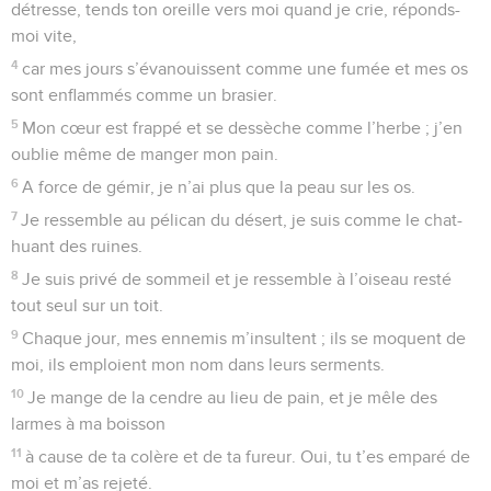
détresse, tends ton oreille vers moi quand je crie, réponds-
moi vite,
4
car mes jours s’évanouissent comme une fumée et mes os
sont enflammés comme un brasier.
5
Mon cœur est frappé et se dessèche comme l’herbe ; j’en
oublie même de manger mon pain.
6
A force de gémir, je n’ai plus que la peau sur les os.
7
Je ressemble au pélican du désert, je suis comme le chat-
huant des ruines.
8
Je suis privé de sommeil et je ressemble à l’oiseau resté
tout seul sur un toit.
9
Chaque jour, mes ennemis m’insultent ; ils se moquent de
moi, ils emploient mon nom dans leurs serments.
10
Je mange de la cendre au lieu de pain, et je mêle des
larmes à ma boisson
11
à cause de ta colère et de ta fureur. Oui, tu t’es emparé de
moi et m’as rejeté.