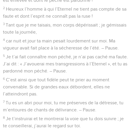
est enlevée et dont le péché est pardonné !
2
Heureux l’homme à qui l’Eternel ne tient pas compte de sa
faute et dont l’esprit ne connaît pas la ruse !
3
Tant que je me taisais, mon corps dépérissait ; je gémissais
toute la journée,
4
car nuit et jour ta main pesait lourdement sur moi. Ma
vigueur avait fait place à la sécheresse de l’été. – Pause.
5
Je t’ai fait connaître mon péché, je n’ai pas caché ma faute.
J’ai dit : « J’avouerai mes transgressions à l’Eternel », et tu as
pardonné mon péché. – Pause.
6
C’est ainsi que tout fidèle peut te prier au moment
convenable. Si de grandes eaux débordent, elles ne
l’atteindront pas.
7
Tu es un abri pour moi, tu me préserves de la détresse, tu
m’entoures de chants de délivrance. – Pause.
8
Je t’instruirai et te montrerai la voie que tu dois suivre ; je
te conseillerai, j’aurai le regard sur toi.