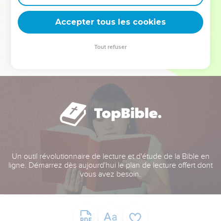
deviennent vos tremplins. Que vous guidiez un ministère, une
équipe, un groupe ou une famille, leur expérience est faite
Accepter tous les cookies
pour vous.
Tout refuser
Je découvre l’événement
Un outil révolutionnaire de lecture et d'étude de la Bible en
ligne. Démarrez dès aujourd'hui le plan de lecture offert dont
vous avez besoin.