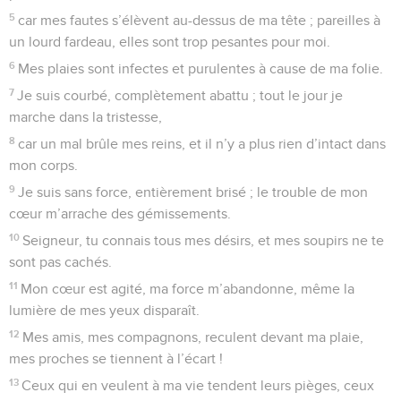
5
car mes fautes s’élèvent au-dessus de ma tête ; pareilles à
un lourd fardeau, elles sont trop pesantes pour moi.
6
Mes plaies sont infectes et purulentes à cause de ma folie.
7
Je suis courbé, complètement abattu ; tout le jour je
marche dans la tristesse,
8
car un mal brûle mes reins, et il n’y a plus rien d’intact dans
mon corps.
9
Je suis sans force, entièrement brisé ; le trouble de mon
cœur m’arrache des gémissements.
10
Seigneur, tu connais tous mes désirs, et mes soupirs ne te
sont pas cachés.
11
Mon cœur est agité, ma force m’abandonne, même la
lumière de mes yeux disparaît.
12
Mes amis, mes compagnons, reculent devant ma plaie,
mes proches se tiennent à l’écart !
13
Ceux qui en veulent à ma vie tendent leurs pièges, ceux