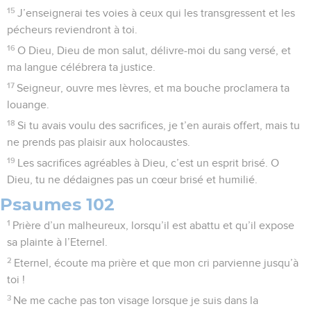
15
J’enseignerai tes voies à ceux qui les transgressent et les
pécheurs reviendront à toi.
16
O Dieu, Dieu de mon salut, délivre-moi du sang versé, et
ma langue célébrera ta justice.
17
Seigneur, ouvre mes lèvres, et ma bouche proclamera ta
louange.
18
Si tu avais voulu des sacrifices, je t’en aurais offert, mais tu
ne prends pas plaisir aux holocaustes.
19
Les sacrifices agréables à Dieu, c’est un esprit brisé. O
Dieu, tu ne dédaignes pas un cœur brisé et humilié.
Psaumes 102
1
Prière d’un malheureux, lorsqu’il est abattu et qu’il expose
sa plainte à l’Eternel.
2
Eternel, écoute ma prière et que mon cri parvienne jusqu’à
toi !
3
Ne me cache pas ton visage lorsque je suis dans la