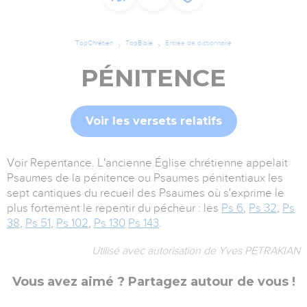
TopChrétien
TopBible
Entrée de dictionnaire
PÉNITENCE
Voir les versets relatifs
Voir Repentance. L'ancienne Église chrétienne appelait
Psaumes de la pénitence ou Psaumes pénitentiaux les
sept cantiques du recueil des Psaumes où s'exprime le
plus fortement le repentir du pécheur : les
Ps 6
,
Ps 32
,
Ps
38
,
Ps 51
,
Ps 102
,
Ps 130
Ps 143
.
Utilisé avec autorisation de Yves PETRAKIAN
Vous avez aimé ? Partagez autour de vous !