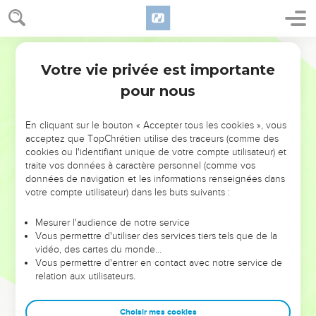
Votre vie privée est importante
pour nous
NE MANQUEZ PAS L’ÉVÉNEMENT
En cliquant sur le bouton « Accepter tous les cookies », vous
DE L’ANNÉE !
acceptez que TopChrétien utilise des traceurs (comme des
cookies ou l'identifiant unique de votre compte utilisateur) et
ET SI LEURS ERREURS POUVAIENT VOUS ÉVITER LES
traite vos données à caractère personnel (comme vos
VOTRES ?
données de navigation et les informations renseignées dans
votre compte utilisateur) dans les buts suivants :
On admire souvent les leaders pour leurs réussites, leur impact,
leur foi ou leur vision. Mais on voit moins les doutes, les erreurs
Mesurer l'audience de notre service
Vous permettre d'utiliser des services tiers tels que de la
et les saisons difficiles qu'ils ont traversés, alors même que ce
vidéo, des cartes du monde…
sont elles qui les ont façonnés.
Vous permettre d'entrer en contact avec notre service de
relation aux utilisateurs.
Dans cette conférence, leaders, entrepreneurs, et responsables
reviennent sur les erreurs marquantes de leur parcours et les
clés pour avancer avec plus de sagesse afin que leurs erreurs
Choisir mes cookies