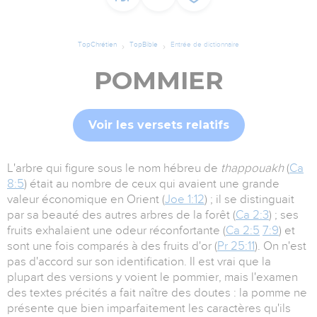
TopChrétien
TopBible
Entrée de dictionnaire
POMMIER
Voir les versets relatifs
L'arbre qui figure sous le nom hébreu de
thappouakh
(
Ca
8:5
) était au nombre de ceux qui avaient une grande
valeur économique en Orient (
Joe 1:12
) ; il se distinguait
par sa beauté des autres arbres de la forêt (
Ca 2:3
) ; ses
fruits exhalaient une odeur réconfortante (
Ca 2:5
7:9
) et
sont une fois comparés à des fruits d'or (
Pr 25:11
). On n'est
pas d'accord sur son identification. Il est vrai que la
plupart des versions y voient le pommier, mais l'examen
des textes précités a fait naître des doutes : la pomme ne
présente que bien imparfaitement les caractères qu'ils