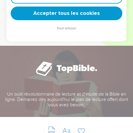
deviennent vos tremplins. Que vous guidiez un ministère, une
équipe, un groupe ou une famille, leur expérience est faite
Accepter tous les cookies
pour vous.
Tout refuser
Je découvre l’événement
Un outil révolutionnaire de lecture et d'étude de la Bible en
ligne. Démarrez dès aujourd'hui le plan de lecture offert dont
vous avez besoin.