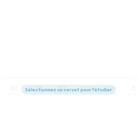
Contenus
Versions
Commentaires
Strong
Dictionnaire
Paramètres de lecture
Afficher les numéros de versets