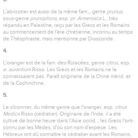
L'abricotier est aussi de la même fam.,. genre
prunus,
sous-genre
prunophora,
esp.
pr. Armeniaca
L., très
répandu en Palestine, reçu par les Grecs et les Romains
au commencement de l'ère chrétienne, inconnu au temps
de Théophraste, mais mentionne par Dioscoride.
4.
L'oranger est de la fam. des Rutacées, genre
citrus,
esp.
e. aurantium
Risso. Les Grecs et les Romains ne le
connaissaient pas. Paraît originaire de la Chine mérid. et
de la Cochinchine.
5.
Le citronnier, du même genre que l'oranger, esp.
citrus
Medica
Risso (cédratier). Originaire de l'Inde, il a été
cultivé de bonne heure dans l'Asie occid. ; les Grecs l'ont-
connu par les Mèdes, d'où son nom d'espèce. Les
Hébreux ont dû connaître le cédratier avant les Romains,