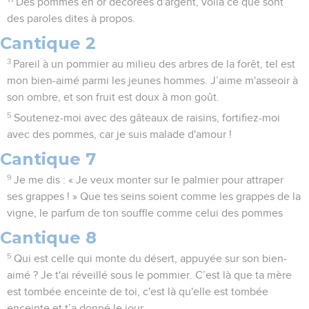
Des pommes en or décorées d'argent, voilà ce que sont
des paroles dites à propos.
Cantique 2
3
Pareil à un pommier au milieu des arbres de la forêt, tel est
mon bien-aimé parmi les jeunes hommes. J’aime m'asseoir à
son ombre, et son fruit est doux à mon goût.
5
Soutenez-moi avec des gâteaux de raisins, fortifiez-moi
avec des pommes, car je suis malade d'amour !
Cantique 7
9
Je me dis : « Je veux monter sur le palmier pour attraper
ses grappes ! » Que tes seins soient comme les grappes de la
vigne, le parfum de ton souffle comme celui des pommes
Cantique 8
5
Qui est celle qui monte du désert, appuyée sur son bien-
aimé ? Je t'ai réveillé sous le pommier. C’est là que ta mère
est tombée enceinte de toi, c'est là qu'elle est tombée
enceinte et t’a donné le jour.