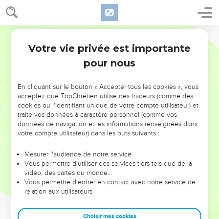
Votre vie privée est importante
pour nous
NE MANQUEZ PAS L’ÉVÉNEMENT
En cliquant sur le bouton « Accepter tous les cookies », vous
DE L’ANNÉE !
acceptez que TopChrétien utilise des traceurs (comme des
cookies ou l'identifiant unique de votre compte utilisateur) et
ET SI LEURS ERREURS POUVAIENT VOUS ÉVITER LES
traite vos données à caractère personnel (comme vos
VOTRES ?
données de navigation et les informations renseignées dans
votre compte utilisateur) dans les buts suivants :
On admire souvent les leaders pour leurs réussites, leur impact,
leur foi ou leur vision. Mais on voit moins les doutes, les erreurs
Mesurer l'audience de notre service
Vous permettre d'utiliser des services tiers tels que de la
et les saisons difficiles qu'ils ont traversés, alors même que ce
vidéo, des cartes du monde…
sont elles qui les ont façonnés.
Vous permettre d'entrer en contact avec notre service de
relation aux utilisateurs.
Dans cette conférence, leaders, entrepreneurs, et responsables
reviennent sur les erreurs marquantes de leur parcours et les
clés pour avancer avec plus de sagesse afin que leurs erreurs
Choisir mes cookies