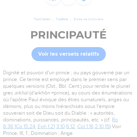
TopChrétien
TopBible
Entrée de dictionnaire
PRINCIPAUTÉ
Voir les versets relatifs
Dignité et pouvoir d'un prince ; ou pays gouverné par un
prince. Ce terme est employé dans le premier sens par
quelques versions (Ost., Bbl. Cent.) pour rendre le pluriel
grec
arkhaï
(d'arkhôn =prince), au cours des énumérations
où l'apôtre Paul évoque des êtres surnaturels, anges ou
démons, plus ou moins hiérarchisés sous l'empire
souverain soit de Dieu soit du Diable : « autorités,
dominations, puissances, principautés, etc. » (cf.
Ro
8:38
,
1Co 15:24
,
Eph 1:21
3:10
6:12
,
Col 1:16
2:10
,
15
) Voir
Prince, III, 1 ; Domination ; Ange.