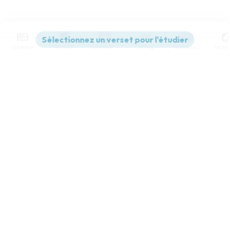
Contenus
Versions
Commentaires
Strong
Dictionnaire
Paramètres de lecture
Afficher les numéros de versets
Mode dyslexique
Désactivé
Simple
Coul
eur
Police d'écriture
Serif
Sans-serif