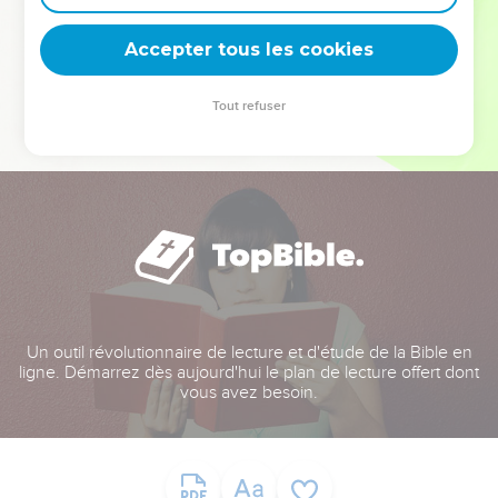
deviennent vos tremplins. Que vous guidiez un ministère, une
équipe, un groupe ou une famille, leur expérience est faite
Accepter tous les cookies
pour vous.
Tout refuser
Je découvre l’événement
Un outil révolutionnaire de lecture et d'étude de la Bible en
ligne. Démarrez dès aujourd'hui le plan de lecture offert dont
vous avez besoin.