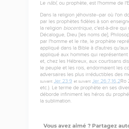
Le
nâbî,
ou prophète, est l'homme de l'Es
Dans la religion jéhoviste--par où l'on 
par les prophètes fidèles à son enseignem
la religion
biocentrique,
c'est-à-dire qui
Décalogue, Dieu [les noms de], Philosophi
par l'homme et le rite, le prophète repré
appliqué dans la Bible à d'autres qu'au
appliqué aux hommes qui représentent le
et, chez les Hébreux, aux courtisans dise
le peuple et les rois, endormaient les 
adversaires les plus irréductibles des 
Jer 23:9
Jer 26:7
,
16
,
2
Ro 2
suivant
et suivant
etc.). Le terme de prophète en ses div
déborde infiniment les héros du prophét
la sublimation.
Vous avez aimé ? Partagez auto