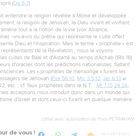
prit (
Os 9:7
).
doit entendre la religion révélée à Moïse et développée
ent, la religion de Jéhovah, le Dieu vivant et vivifiant,
 ramène tout à la notion de la vie (voir Alliance,
e) --vis-à-vis du prêtre qui représente le culte offert
sente Dieu et l'inspiration. Mais le terme « prophète » est
x représentants de la Révélation ; nous le voyons
s cultes de Baal et d'Astarté au temps d'Achab (1Ro 18)
urs d'oracles dont les prédictions nationalistes, flattant
consciences. Les « prophètes de mensonge » furent les
messagers de Jéhovah (
Esa 56:10
,
Mic 3:5
,
12
,
Jer 6:13
et
2, etc. ; cf. faux prophètes dans le N.T. :
Mt 7:15
24:24
,
erses acceptions nous introduit donc dans un monde qui
isme d'Israël et dont ceux-ci furent en quelque manière
Utilisé avec autorisation de Yves PETRAKIAN
ur de vous !
26
PARTAGES