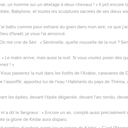
har, un homme sur un attelage à deux chevaux ! » Il prit encore la 
mbée, Babylone, et toutes les sculptures sacrées de ses dieux so
’ai battu comme pour extraire du grain dans mon aire, ce que j'ai 
Dieu d'Israël, je vous l'ai annoncé.
 me crie de Séir : « Sentinelle, quelle nouvelle de la nuit ? Sen
 « Le matin arrive, mais aussi la nuit. Si vous voulez poser des q
nez ! »
 Vous passerez la nuit dans les forêts de l'Arabie, caravanes de 
e l’assoiffé, apportez-lui de l'eau ! Habitants du pays de Théma, 
evant les épées, devant l'épée dégainée, devant l'arc tendu, devan
e m’a dit le Seigneur : « Encore un an, compté aussi précisément
oute la gloire de Kédar aura disparu.
tit nombre d’archers parmi les guerriers de Kédar. » C’est l'Eternel