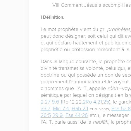
VIII Comment Jésus a accompli les
I Définition.
Le mot prophète vient du gr.
prophètes
peut donc désigner, soit celui qui dit ava
d, qui déclare hautement et publiquemen
prophétie ou profession remontent à la
Dans la langue courante, le prophète est
divinité transmet sa volonté, celui qui, 
doctrine ou qui possède un don de seco
proprement l'annonciateur et le voyant. 
d'hommes que l'A. T, appelle
rôèh
=voy
sémitique par lequel on désignait en Is
2:27
9:6
,
1
Ro 12:22,
2
Ro 4:21
,
25
), le gard
33:7
,
Mic 7:4
,
Hab 2:1
,
Esa 52:8
et suivants
26:5
29:9
,
Esa 44:26
etc.), le messager
l'A. T, parle aussi de la
nebîâh,
la prophé