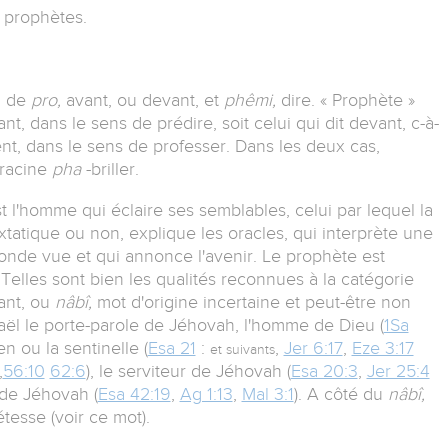
 prophètes.
,
de
pro,
avant, ou devant, et
phêmi,
dire. « Prophète »
nt, dans le sens de prédire, soit celui qui dit devant, c-à-
t, dans le sens de professer. Dans les deux cas,
 racine
pha
-briller.
 l'homme qui éclaire ses semblables, celui par lequel la
extatique ou non, explique les oracles, qui interprète une
nde vue et qui annonce l'avenir. Le prophète est
Telles sont bien les qualités reconnues à la catégorie
ant, ou
nâbî,
mot d'origine incertaine et peut-être non
raël le porte-parole de Jéhovah, l'homme de Dieu (
1Sa
ien ou la sentinelle (
Esa 21
:
,
Jer 6:17
,
Eze 3:17
et suivants
,
56:10
62:6
), le serviteur de Jéhovah (
Esa 20:3
,
Jer 25:4
 de Jéhovah (
Esa 42:19
,
Ag 1:13
,
Mal 3:1
). A côté du
nâbî,
tesse (voir ce mot).