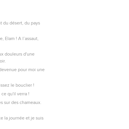
nt du désert, du pays
e, Elam ! A l’assaut,
aux douleurs d'une
ir.
st devenue pour moi une
ssez le bouclier !
ce qu'il verra !
res sur des chameaux.
e la journée et je suis