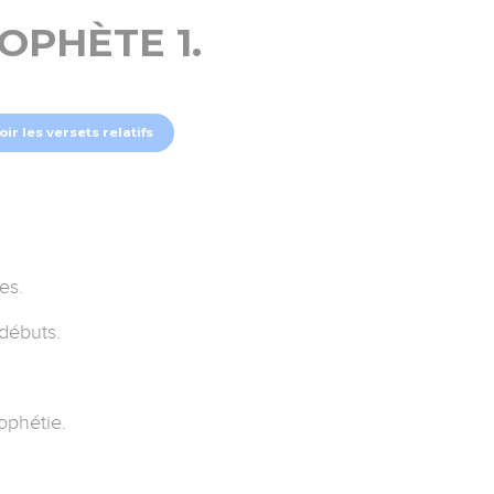
OPHÈTE 1.
oir les versets relatifs
es.
débuts.
ophétie.