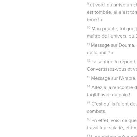
9
et voici qu’arrive un c
est tombée, elle est to
terre ! »
10
Mon peuple, toi que j
maître de l’univers, du 
11
Message sur Douma. On
de la nuit ? »
12
La sentinelle répond :
Convertissez-vous et ve
13
Message sur l'Arabie.
14
Allez à la rencontre d
fugitif avec du pain !
15
C’est qu’ils fuient d
combats.
16
En effet, voici ce qu
travailleur salarié, et t
17
Il ne restera qu'un pe