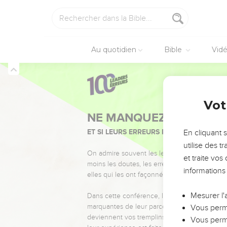
Au quotidien
Bible
Vid
Vot
NE MANQUEZ PAS L’ÉVÉ
ET SI LEURS ERREURS POUVAIENT VOUS 
En cliquant 
utilise des 
On admire souvent les leaders pour leurs réussi
et traite vo
moins les doutes, les erreurs et les saisons di
informations
elles qui les ont façonnés.
Mesurer l'
Dans cette conférence, leaders, entrepreneur
marquantes de leur parcours et les clés pour
Vous perme
deviennent vos tremplins. Que vous guidiez 
Vous perme