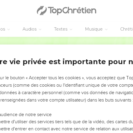
éos
Audios
Textes
Musique
Chrét
re vie privée est importante pour 
NEMENT DE L’ANNÉE !
ÉVITER LES VOTRES ?
sur le bouton « Accepter tous les cookies », vous acceptez que T
traceurs (comme des cookies ou l'identifiant unique de votre compte 
tes, leur impact, leur foi ou leur vision. Mais on voit
s données à caractère personnel (comme vos données de navigatio
fficiles qu'ils ont traversés, alors même que ce sont
 renseignées dans votre compte utilisateur) dans les buts suivants 
audience de notre service
s, et responsables reviennent sur les erreurs
 avancer avec plus de sagesse afin que leurs erreurs
ttre d'utiliser des services tiers tels que de la vidéo, des cartes
un ministère, une équipe, un groupe ou une famille,
ttre d'entrer en contact avec notre service de relation aux utilisat