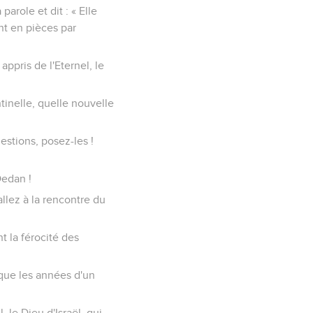
parole et dit : « Elle
nt en pièces par
appris de l'Eternel, le
tinelle, quelle nouvelle
uestions, posez-les !
Dedan !
allez à la rencontre du
t la férocité des
 que les années d'un
, le Dieu d'Israël, qui