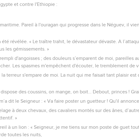
gypte et contre l'Ethiopie :
maritime. Pareil à l'ouragan qui progresse dans le Néguev, il vie
 été révélée. « Le traître trahit, le dévastateur dévaste. A l’attaqu
ous les gémissements. »
 rempli d'angoisses ; des douleurs s’emparent de moi, pareilles 
cher. Les spasmes m'empêchent d'écouter, le tremblement de vo
la terreur s'empare de moi. La nuit qui me faisait tant plaisir e
 dispose des coussins, on mange, on boit… Debout, princes ! Grai
m’a dit le Seigneur : « Va faire poster un guetteur ! Qu'il annonce 
ttelage à deux chevaux, des cavaliers montés sur des ânes, d’aut
ttentif. »
reil à un lion : « Seigneur, je me tiens sur mon poste de guet tout
de toutes les nuits,