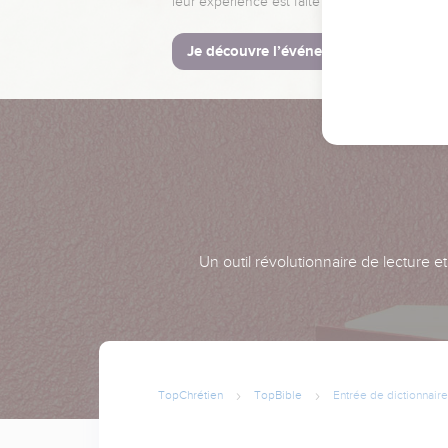
leur expérience est faite pour vous.
Je découvre l’événement
Un outil révolutionnaire de lecture e
TopChrétien
TopBible
Entrée de dictionnaire