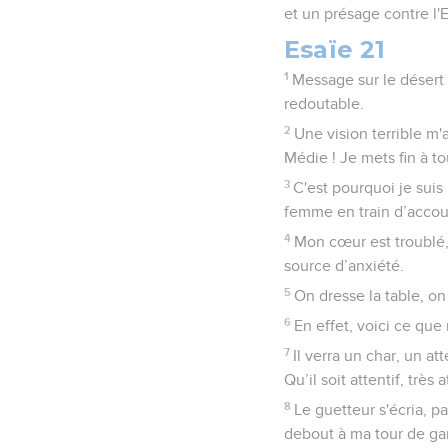
et un présage contre l'E
Esaïe 21
1
Message sur le désert 
redoutable.
2
Une vision terrible m'a
Médie ! Je mets fin à t
3
C'est pourquoi je suis
femme en train d’accou
4
Mon cœur est troublé, 
source d’anxiété.
5
On dresse la table, on
6
En effet, voici ce que 
7
Il verra un char, un a
Qu’il soit attentif, très a
8
Le guetteur s'écria, pa
debout à ma tour de gar