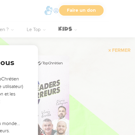
Faire un don
ien ?
Le Top
FERMER
nous
opChrétien
utilisateur)
n et les
:
 du monde…
eurs.