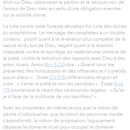
droit sur Dieu, obtiendrait le pardon et le secours non de
l'amour de Dieu mais en vertu d'une obligation exercée
sur la volonté divine.
La lutte contre cette funeste déviation fut l'une des tâches
du prophétisme. Le message des prophètes a un double
contenu : positif quant à la révélation plus complète de la
nature et du but de Dieu, négatif quant à la réaction
inlassable contre le sacrilège du matérialisme utilitaire de
la piété, contre la réduction des rapports avec Dieu à des
actes rituels. Amos (
Am 5:22
) dira : « Quand vous me
présentez des holocaustes et des offrandes je n'y prends
aucun plaisir » ; Osée (
Os 6:6
) différenciera religion et
culte : « J'aime la piété et non les sacrifices » ; Ésaïe (
Esa
1:11
) proclamera le néant des cérémonies légales : « Qu'ai-
je à faire de la multitude de vos sacrifices ! »
Avec les prophètes, en même temps que la notion de
péché s'individualise, que la notion de personne morale
s'approfondit, la notion de propitiation, logiquement,
dépasse le domaine rituel pour occuper le domaine