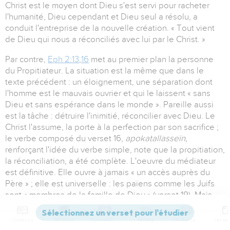
Christ est le moyen dont Dieu s'est servi pour racheter
l'humanité, Dieu cependant et Dieu seul a résolu, a
conduit l'entreprise de la nouvelle création. « Tout vient
de Dieu qui nous a réconciliés avec lui par le Christ. »
Par contre,
Eph 2:13
,
16
met au premier plan la personne
du Propitiateur. La situation est la même que dans le
texte précédent : un éloignement, une séparation dont
l'homme est le mauvais ouvrier et qui le laissent « sans
Dieu et sans espérance dans le monde ». Pareille aussi
est la tâche : détruire l'inimitié, réconcilier avec Dieu. Le
Christ l'assume, la porte à la perfection par son sacrifice ;
le verbe composé du verset 16,
apokatallasseïn,
renforçant l'idée du verbe simple, note que la propitiation,
la réconciliation, a été complète. L'oeuvre du médiateur
est définitive. Elle ouvre à jamais « un accès auprès du
Père » ; elle est universelle : les païens comme les Juifs
sont « membres de la famille de Dieu » (verset 19). Mais
sous quelque forme qu'elle soit présentée, quels que
soient les détails historiques plus ou moins mis en relief,
Contenus
Versions
Commentaires
Strong
Dictionnaire
la propitiation a une origine identique, et le contexte la