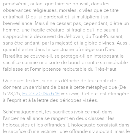
persévérait, autant que faire se pouvait, dans les
observances religieuses, morales, civiles que ce titre
entraînait, Dieu lui garderait et lui multiplierait sa
bienveillance. Mais il ne cessait pas, cependant, d'être un
homme, une fragile créature, si fragile qu'il ne saurait
s'approcher à découvert de Jéhovah, du Tout-Puissant,
sans être anéanti par la majesté et la gloire divines. Aussi,
quand il entre dans le sanctuaire où siège son Dieu,
l'Israélite se couvre-t-il, se protège-t-il en interposant le
sacrifice comme une sorte de bouclier entre sa misérable
faiblesse et l'omnipotence redoutable du Très-Haut.
Quelques textes, si on les détache de leur contexte,
donnent un semblant de base à cette métaphysique (De
5:23,25,
Ex 23:20
,
1Sa 6:19
). Celle-ci est étrangère
et suivant
à l'esprit et à la lettre des péricopes visées.
Schématiquement, les sacrifices (voir ce mot) dans
l'ancienne alliance se rangent en deux classes : les
holocaustes et les offrandes. L'holocauste consistait dans
le sacrifice d'une victime ; une offrande s'y ajoutait, mais le