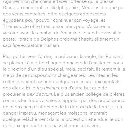
Agamemnon cherche à effacer l'offense qui a blessé
Diane en immolant sa fille Iphigénie ; Ménélas, bloqué par
des vents contraires, offre quelques adolescents
égyptiens pour pouvoir continuer son voyage, et
Thémistocle offre trois prisonniers pour s'assurer la
victoire avant le combat de Salamine ; quand sévissait la
peste, l'oracle de Delphes ordonnait habituellement un
sacrifice expiatoire humain.
Plus portés vers l'ordre, la précision, la règle, les Romains
se plaisent à mettre chaque domaine de l'existence sous
la direction d'un dieu spécial, mais, ceci fait, ils restent à la
merci de ses dispositions changeantes. Les rites et les
cultes devaient assurer quelque continuité aux bienfaits
des dieux. Et le
jus divinum
n'a d'autre but que de
procurer la
pax deorum.
Le plus ancien collège de prêtres
connu, « les frères arvales », appelait par des processions
en plein champ l'attention de la déesse de la terre ; si un
danger imprévu, menaçant les moissons, montrait
quelque relâchement dans la protection attendue, le don
de deux agneaux noirs passait pour la raviver.