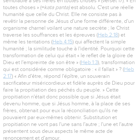
semblable à ses frères en toutes choses » (verset 17). « En
toutes choses » (=
kata panta)
est absolu. C'est une réelle
humanité que celle du Christ. Elle ne consiste pas à
revêtir la personne de Jésus d'une forme différente, d'un
organisme charnel voilant une nature secrète ; le Christ
traverse les souffrances et les épreuves (
Heb 2:18
) et
même les tentations (
Heb 4:15
) qui affectent la simple
humanité ; la similitude touche à l'identité. Pourquoi cette
transformation de celui qui était « le reflet de la gloire de
Dieu et l'empreinte de son être » (
Heb 1:3
), transformation
qui est considérée comme obligatoire : « il fallait » ? (
Heb
2:17
) « Afin d'être, répond l'épître, un souverain
sacrificateur miséricordieux et fidèle auprès de Dieu pour
faire la propitiation des péchés du peuple. » Cette
propitiation n'était donc possible que si Jésus était
devenu homme, que si Jésus homme, à la place de ses
frères, obtenait pour eux la réconciliation qu'ils ne
pouvaient par eux-mêmes obtenir. Substitution et
propitiation ne vont pas l'une sans l'autre ; l'une et l'autre
présentent sous deux aspects le même acte de
renoncement et d'amour.