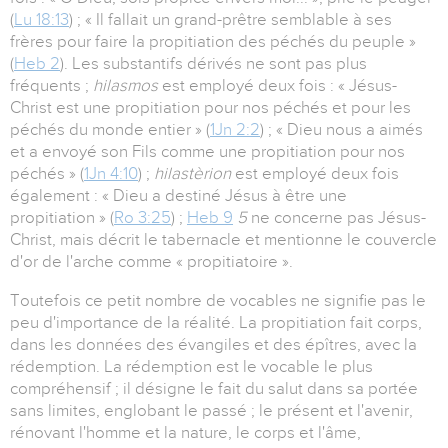
(
Lu 18:13
) ; « Il fallait un grand-prêtre semblable à ses
frères pour faire la propitiation des péchés du peuple »
(
Heb 2
). Les substantifs dérivés ne sont pas plus
fréquents ;
hilasmos
est employé deux fois : « Jésus-
Christ est une propitiation pour nos péchés et pour les
péchés du monde entier » (
1Jn 2:2
) ; « Dieu nous a aimés
et a envoyé son Fils comme une propitiation pour nos
péchés » (
1Jn 4:10
) ;
hilastèrion
est employé deux fois
également : « Dieu a destiné Jésus à être une
propitiation » (
Ro 3:25
) ;
Heb 9
5
ne concerne pas Jésus-
Christ, mais décrit le tabernacle et mentionne le couvercle
d'or de l'arche comme « propitiatoire ».
Toutefois ce petit nombre de vocables ne signifie pas le
peu d'importance de la réalité. La propitiation fait corps,
dans les données des évangiles et des épîtres, avec la
rédemption. La rédemption est le vocable le plus
compréhensif ; il désigne le fait du salut dans sa portée
sans limites, englobant le passé ; le présent et l'avenir,
rénovant l'homme et la nature, le corps et l'âme,