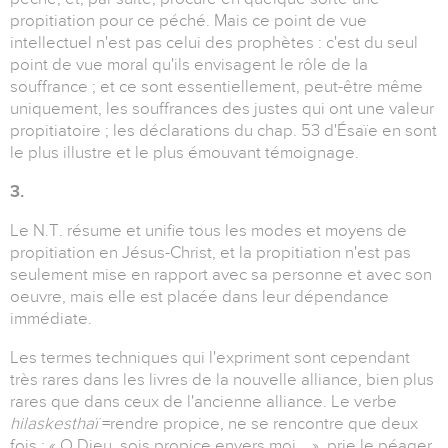
propitiation pour ce péché. Mais ce point de vue
intellectuel n'est pas celui des prophètes : c'est du seul
point de vue moral qu'ils envisagent le rôle de la
souffrance ; et ce sont essentiellement, peut-être même
uniquement, les souffrances des justes qui ont une valeur
propitiatoire ; les déclarations du chap. 53 d'Ésaïe en sont
le plus illustre et le plus émouvant témoignage.
3.
Le N.T. résume et unifie tous les modes et moyens de
propitiation en Jésus-Christ, et la propitiation n'est pas
seulement mise en rapport avec sa personne et avec son
oeuvre, mais elle est placée dans leur dépendance
immédiate.
Les termes techniques qui l'expriment sont cependant
très rares dans les livres de la nouvelle alliance, bien plus
rares que dans ceux de l'ancienne alliance. Le verbe
hilaskesthaï
=rendre propice, ne se rencontre que deux
fois : « O Dieu, sois propice envers moi... », prie le péager