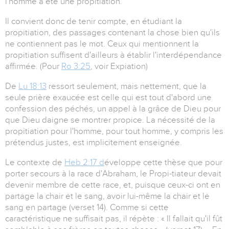
l'homme a été une propitiation.
Il convient donc de tenir compte, en étudiant la
propitiation, des passages contenant la chose bien qu'ils
ne contiennent pas le mot. Ceux qui mentionnent la
propitiation suffisent d'ailleurs à établir l'interdépendance
affirmée. (Pour
Ro 3:25
, voir Expiation)
De
Lu 18:13
ressort seulement, mais nettement, que la
seule prière exaucée est celle qui est tout d'abord une
confession des péchés, un appel à la grâce de Dieu pour
que Dieu daigne se montrer propice. La nécessité de la
propitiation pour l'homme, pour tout homme, y compris les
prétendus justes, est implicitement enseignée.
Le contexte de
Heb 2:17 d
éveloppe cette thèse que pour
porter secours à la race d'Abraham, le Propi-tiateur devait
devenir membre de cette race, et, puisque ceux-ci ont en
partage la chair et le sang, avoir lui-même la chair et le
sang en partage (verset 14). Comme si cette
caractéristique ne suffisait pas, il répète : « Il fallait qu'il fût