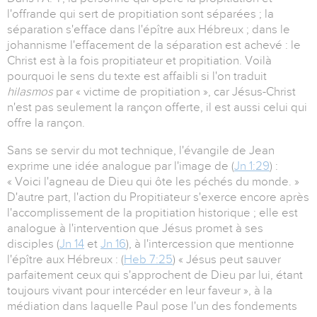
l'offrande qui sert de propitiation sont séparées ; la
séparation s'efface dans l'épître aux Hébreux ; dans le
johannisme l'effacement de la séparation est achevé : le
Christ est à la fois propitiateur et propitiation. Voilà
pourquoi le sens du texte est affaibli si l'on traduit
hilasmos
par « victime de propitiation », car Jésus-Christ
n'est pas seulement la rançon offerte, il est aussi celui qui
offre la rançon.
Sans se servir du mot technique, l'évangile de Jean
exprime une idée analogue par l'image de (
Jn 1:29
) :
« Voici l'agneau de Dieu qui ôte les péchés du monde. »
D'autre part, l'action du Propitiateur s'exerce encore après
l'accomplissement de la propitiation historique ; elle est
analogue à l'intervention que Jésus promet à ses
disciples (
Jn 14
et
Jn 16
), à l'intercession que mentionne
l'épître aux Hébreux : (
Heb 7:25
) « Jésus peut sauver
parfaitement ceux qui s'approchent de Dieu par lui, étant
toujours vivant pour intercéder en leur faveur », à la
médiation dans laquelle Paul pose l'un des fondements