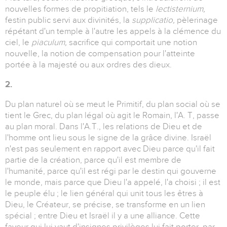
nouvelles formes de propitiation, tels le
lectisternium,
festin public servi aux divinités, la
supplicatio,
pèlerinage
répétant d'un temple à l'autre les appels à la clémence du
ciel, le
piaculum,
sacrifice qui comportait une notion
nouvelle, la notion de compensation pour l'atteinte
portée à la majesté ou aux ordres des dieux.
2.
Du plan naturel où se meut le Primitif, du plan social où se
tient le Grec, du plan légal où agit le Romain, l'A. T, passe
au plan moral. Dans l'A.T., les relations de Dieu et de
l'homme ont lieu sous le signe de la grâce divine. Israël
n'est pas seulement en rapport avec Dieu parce qu'il fait
partie de la création, parce qu'il est membre de
l'humanité, parce qu'il est régi par le destin qui gouverne
le monde, mais parce que Dieu l'a appelé, l'a choisi ; il est
le peuple élu ; le lien général qui unit tous les êtres à
Dieu, le Créateur, se précise, se transforme en un lien
spécial ; entre Dieu et Israël il y a une alliance. Cette
faveur qui lui vaut d'insignes privilèges lui fait porter, par