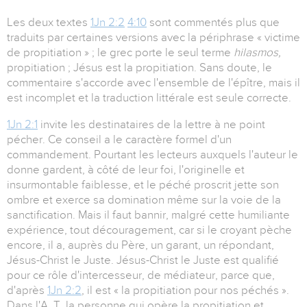
Les deux textes
1Jn 2:2
4:10
sont commentés plus que
traduits par certaines versions avec la périphrase « victime
de propitiation » ; le grec porte le seul terme
hilasmos,
propitiation ; Jésus est la propitiation. Sans doute, le
commentaire s'accorde avec l'ensemble de l'épître, mais il
est incomplet et la traduction littérale est seule correcte.
1Jn 2:1
invite les destinataires de la lettre à ne point
pécher. Ce conseil a le caractère formel d'un
commandement. Pourtant les lecteurs auxquels l'auteur le
donne gardent, à côté de leur foi, l'originelle et
insurmontable faiblesse, et le péché proscrit jette son
ombre et exerce sa domination même sur la voie de la
sanctification. Mais il faut bannir, malgré cette humiliante
expérience, tout découragement, car si le croyant pèche
encore, il a, auprès du Père, un garant, un répondant,
Jésus-Christ le Juste. Jésus-Christ le Juste est qualifié
pour ce rôle d'intercesseur, de médiateur, parce que,
d'après
1Jn 2:2
, il est « la propitiation pour nos péchés ».
Dans l'A. T, la personne qui opère la propitiation et