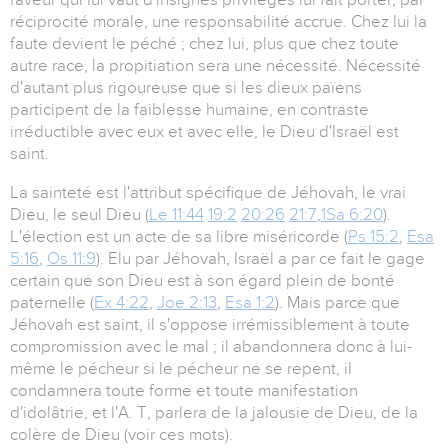
réciprocité morale, une responsabilité accrue. Chez lui la
faute devient le péché ; chez lui, plus que chez toute
autre race, la propitiation sera une nécessité. Nécessité
d'autant plus rigoureuse que si les dieux païens
participent de la faiblesse humaine, en contraste
irréductible avec eux et avec elle, le Dieu d'Israël est
saint.
La sainteté est l'attribut spécifique de Jéhovah, le vrai
Dieu, le seul Dieu (
Le 11:44
19:2
20:26
21:7
,
1Sa 6:20
).
L'élection est un acte de sa libre miséricorde (
Ps 15:2
,
Esa
5:16
,
Os 11:9
). Elu par Jéhovah, Israël a par ce fait le gage
certain que son Dieu est à son égard plein de bonté
paternelle (
Ex 4:22
,
Joe 2:13
,
Esa 1:2
). Mais parce que
Jéhovah est saint, il s'oppose irrémissiblement à toute
compromission avec le mal ; il abandonnera donc à lui-
même le pécheur si le pécheur ne se repent, il
condamnera toute forme et toute manifestation
d'idolâtrie, et l'A. T, parlera de la jalousie de Dieu, de la
colère de Dieu (voir ces mots).