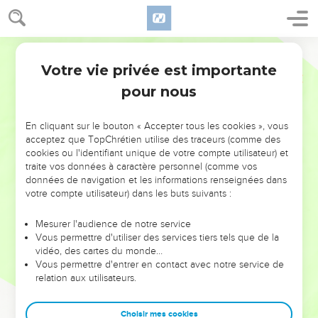
Votre vie privée est importante
pour nous
NE MANQUEZ PAS L’ÉVÉNEMENT
En cliquant sur le bouton « Accepter tous les cookies », vous
DE L’ANNÉE !
acceptez que TopChrétien utilise des traceurs (comme des
cookies ou l'identifiant unique de votre compte utilisateur) et
ET SI LEURS ERREURS POUVAIENT VOUS ÉVITER LES
traite vos données à caractère personnel (comme vos
VOTRES ?
données de navigation et les informations renseignées dans
votre compte utilisateur) dans les buts suivants :
On admire souvent les leaders pour leurs réussites, leur impact,
leur foi ou leur vision. Mais on voit moins les doutes, les erreurs
Mesurer l'audience de notre service
Vous permettre d'utiliser des services tiers tels que de la
et les saisons difficiles qu'ils ont traversés, alors même que ce
vidéo, des cartes du monde…
sont elles qui les ont façonnés.
Vous permettre d'entrer en contact avec notre service de
relation aux utilisateurs.
Dans cette conférence, leaders, entrepreneurs, et responsables
reviennent sur les erreurs marquantes de leur parcours et les
clés pour avancer avec plus de sagesse afin que leurs erreurs
Choisir mes cookies