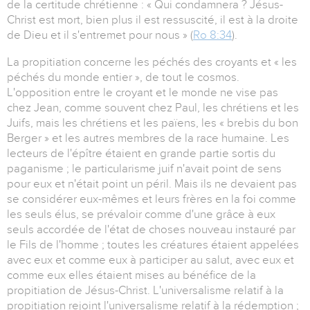
de la certitude chrétienne : « Qui condamnera ? Jésus-
Christ est mort, bien plus il est ressuscité, il est à la droite
de Dieu et il s'entremet pour nous » (
Ro 8:34
).
La propitiation concerne les péchés des croyants et « les
péchés du monde entier », de tout le cosmos.
L'opposition entre le croyant et le monde ne vise pas
chez Jean, comme souvent chez Paul, les chrétiens et les
Juifs, mais les chrétiens et les païens, les « brebis du bon
Berger » et les autres membres de la race humaine. Les
lecteurs de l'épître étaient en grande partie sortis du
paganisme ; le particularisme juif n'avait point de sens
pour eux et n'était point un péril. Mais ils ne devaient pas
se considérer eux-mêmes et leurs frères en la foi comme
les seuls élus, se prévaloir comme d'une grâce à eux
seuls accordée de l'état de choses nouveau instauré par
le Fils de l'homme ; toutes les créatures étaient appelées
avec eux et comme eux à participer au salut, avec eux et
comme eux elles étaient mises au bénéfice de la
propitiation de Jésus-Christ. L'universalisme relatif à la
propitiation rejoint l'universalisme relatif à la rédemption ;