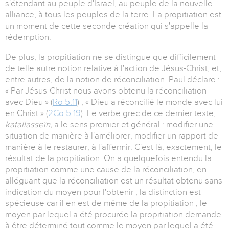
s'étendant au peuple d'Israël, au peuple de la nouvelle
alliance, à tous les peuples de la terre. La propitiation est
un moment de cette seconde création qui s'appelle la
rédemption.
De plus, la propitiation ne se distingue que difficilement
de telle autre notion relative à l'action de Jésus-Christ, et,
entre autres, de la notion de réconciliation. Paul déclare :
« Par Jésus-Christ nous avons obtenu la réconciliation
avec Dieu » (
Ro 5:11
) ; « Dieu a réconcilié le monde avec lui
en Christ » (
2Co 5:19
). Le verbe grec de ce dernier texte,
katallasseïn,
a le sens premier et général : modifier une
situation de manière à l'améliorer, modifier un rapport de
manière à le restaurer, à l'affermir. C'est là, exactement, le
résultat de la propitiation. On a quelquefois entendu la
propitiation comme une cause de la réconciliation, en
alléguant que la réconciliation est un résultat obtenu sans
indication du moyen pour l'obtenir ; la distinction est
spécieuse car il en est de même de la propitiation ; le
moyen par lequel a été procurée la propitiation demande
à être déterminé tout comme le moyen par lequel a été