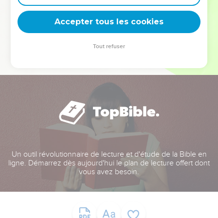
deviennent vos tremplins. Que vous guidiez un ministère, une
équipe, un groupe ou une famille, leur expérience est faite
Accepter tous les cookies
pour vous.
Tout refuser
Je découvre l’événement
Un outil révolutionnaire de lecture et d'étude de la Bible en
ligne. Démarrez dès aujourd'hui le plan de lecture offert dont
vous avez besoin.