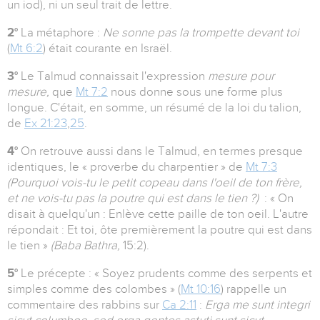
un iod), ni un seul trait de lettre.
2°
La métaphore :
Ne sonne pas la trompette devant toi
(
Mt 6:2
) était courante en Israël.
3°
Le Talmud connaissait l'expression
mesure pour
mesure,
que
Mt 7:2
nous donne sous une forme plus
longue. C'était, en somme, un résumé de la loi du talion,
de
Ex 21:23
,
25
.
4°
On retrouve aussi dans le Talmud, en termes presque
identiques, le « proverbe du charpentier » de
Mt 7:3
(Pourquoi vois-tu le petit copeau dans l'oeil de ton frère,
et ne vois-tu pas la poutre qui est dans le tien ?)
: « On
disait à quelqu'un : Enlève cette paille de ton oeil. L'autre
répondait : Et toi, ôte premièrement la poutre qui est dans
le tien »
(Baba Bathra,
15:2).
5°
Le précepte : « Soyez prudents comme des serpents et
simples comme des colombes » (
Mt 10:16
) rappelle un
commentaire des rabbins sur
Ca 2:11
:
Erga me sunt integri