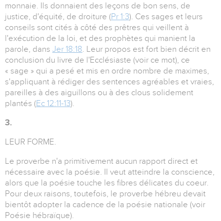
monnaie. Ils donnaient des leçons de bon sens, de
justice, d'équité, de droiture (
Pr 1:3
). Ces sages et leurs
conseils sont cités à côté des prêtres qui veillent à
l'exécution de la loi, et des prophètes qui manient la
parole, dans
Jer 18:18
. Leur propos est fort bien décrit en
conclusion du livre de l'Ecclésiaste (voir ce mot), ce
« sage » qui a pesé et mis en ordre nombre de maximes,
s'appliquant à rédiger des sentences agréables et vraies,
pareilles à des aiguillons ou à des clous solidement
plantés (
Ec 12:11-13
).
3.
LEUR FORME.
Le proverbe n'a primitivement aucun rapport direct et
nécessaire avec la poésie. Il veut atteindre la conscience,
alors que la poésie touche les fibres délicates du coeur.
Pour deux raisons, toutefois, le proverbe hébreu devait
bientôt adopter la cadence de la poésie nationale (voir
Poésie hébraïque).