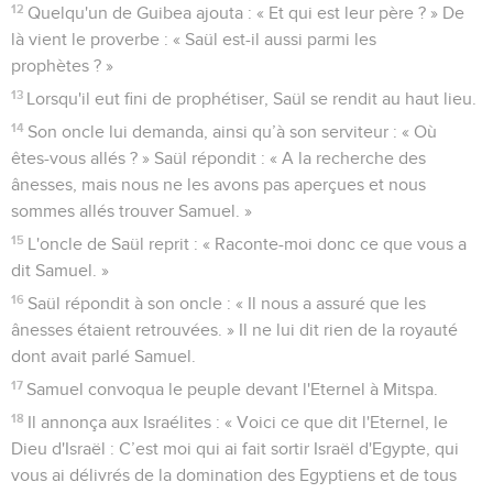
12
Quelqu'un de Guibea ajouta : « Et qui est leur père ? » De
là vient le proverbe : « Saül est-il aussi parmi les
prophètes ? »
13
Lorsqu'il eut fini de prophétiser, Saül se rendit au haut lieu.
14
Son oncle lui demanda, ainsi qu’à son serviteur : « Où
êtes-vous allés ? » Saül répondit : « A la recherche des
ânesses, mais nous ne les avons pas aperçues et nous
sommes allés trouver Samuel. »
15
L'oncle de Saül reprit : « Raconte-moi donc ce que vous a
dit Samuel. »
16
Saül répondit à son oncle : « Il nous a assuré que les
ânesses étaient retrouvées. » Il ne lui dit rien de la royauté
dont avait parlé Samuel.
17
Samuel convoqua le peuple devant l'Eternel à Mitspa.
18
Il annonça aux Israélites : « Voici ce que dit l'Eternel, le
Dieu d'Israël : C’est moi qui ai fait sortir Israël d'Egypte, qui
vous ai délivrés de la domination des Egyptiens et de tous