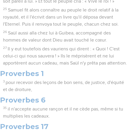
soit pareil à lui. » Et tout le peuple cria : « Vive le roi ! »
25
Samuel fit alors connaître au peuple le droit relatif à la
royauté, et il l'écrivit dans un livre qu'il déposa devant
l'Eternel. Puis il renvoya tout le peuple, chacun chez soi.
26
Saül aussi alla chez lui à Guibea, accompagné des
hommes de valeur dont Dieu avait touché le cœur.
27
Il y eut toutefois des vauriens qui dirent : « Quoi ! C'est
celui-ci qui nous sauvera ! » Ils le méprisèrent et ne lui
apportèrent aucun cadeau, mais Saül n'y prêta pas attention.
Proverbes 1
3
pour recevoir des leçons de bon sens, de justice, d'équité
et de droiture,
Proverbes 6
35
il n'accepte aucune rançon et il ne cède pas, même si tu
multiplies les cadeaux.
Proverbes 17