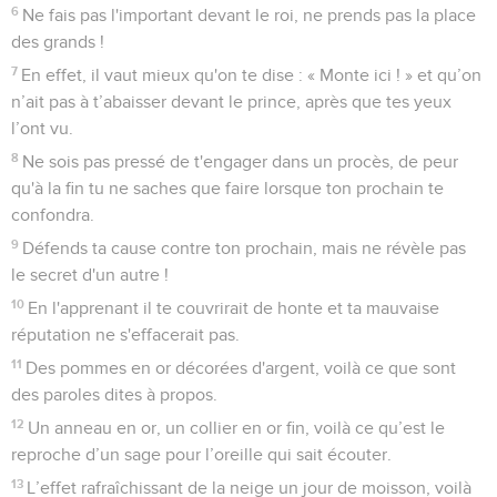
6
Ne fais pas l'important devant le roi, ne prends pas la place
des grands !
7
En effet, il vaut mieux qu'on te dise : « Monte ici ! » et qu’on
n’ait pas à t’abaisser devant le prince, après que tes yeux
l’ont vu.
8
Ne sois pas pressé de t'engager dans un procès, de peur
qu'à la fin tu ne saches que faire lorsque ton prochain te
confondra.
9
Défends ta cause contre ton prochain, mais ne révèle pas
le secret d'un autre !
10
En l'apprenant il te couvrirait de honte et ta mauvaise
réputation ne s'effacerait pas.
11
Des pommes en or décorées d'argent, voilà ce que sont
des paroles dites à propos.
12
Un anneau en or, un collier en or fin, voilà ce qu’est le
reproche d’un sage pour l’oreille qui sait écouter.
13
L’effet rafraîchissant de la neige un jour de moisson, voilà