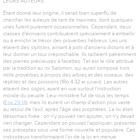
LEURS AUTEURS.
Étant donné leur origine, il serait bien superflu de
chercher les auteurs de tant de maximes, dont quelques-
unes furent purement occasionnelles. Cependant, deux
classes d'écrivains contribuèrent spécialement à embellir
ou à enrichir le trésor des proverbes hébreux. Les uns
étaient des
stylistes,
aimant à polir d'anciens dictons et à
leur donner un tour irréprochable. Ils taillaient patiemment
des pierres précieuses à facettes. Tel est le rôle attribué
par la tradition au roi Salomon, qui aurait composé trois
mille proverbes à propos des arbres et des oiseaux, des
reptiles et des poissons (1Ro 4:32
). Les autres
et suivant
étaient des
sages,
ayant en vue surtout l'instruction
morale du peuple. Leur ministère fut de tous les temps
(
Esa 29:14
), mais ils eurent un champ d'action plus vaste
au retour de l'exil, après l'âge des prophètes. La loi était
désormais fixée : on n'y pouvait rien ajouter, on n'y devait
rien changer. Cependant on pouvait l'appliquer, présenter
ses préceptes sous une forme nouvelle et populaire. Ces
instructeurs transformaient l'or de la loi en menue