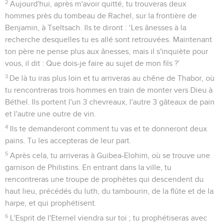
2
Aujourd'hui, après m'avoir quitté, tu trouveras deux
hommes près du tombeau de Rachel, sur la frontière de
Benjamin, à Tseltsach. Ils te diront : ‘Les ânesses à la
recherche desquelles tu es allé sont retrouvées. Maintenant
ton père ne pense plus aux ânesses, mais il s'inquiète pour
vous, il dit : Que dois-je faire au sujet de mon fils ?’
3
De là tu iras plus loin et tu arriveras au chêne de Thabor, où
tu rencontreras trois hommes en train de monter vers Dieu à
Béthel. Ils portent l'un 3 chevreaux, l'autre 3 gâteaux de pain
et l'autre une outre de vin.
4
Ils te demanderont comment tu vas et te donneront deux
pains. Tu les accepteras de leur part.
5
Après cela, tu arriveras à Guibea-Elohim, où se trouve une
garnison de Philistins. En entrant dans la ville, tu
rencontreras une troupe de prophètes qui descendent du
haut lieu, précédés du luth, du tambourin, de la flûte et de la
harpe, et qui prophétisent.
6
L'Esprit de l'Eternel viendra sur toi ; tu prophétiseras avec