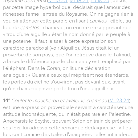
royaume des cieux
(
Mr 10:25
,
Mt 19:24
,
Lu 18:25
), Jésus,
par cette image hyperbolique, déclarait que l'amour des
richesses ferme l'entrée du Royaume. On ne gagne rien à
vouloir atténuer cette parole en lisant
camilos
=câble, au
lieu de
camèlos
=chameau, ou encore en supposant que
« trou d'une aiguille » était le nom donné par le peuple à
une poterne ; il faut laisser à cette expression son
caractère paradoxal (voir Aiguille). Jésus citait ici un
proverbe de son pays, que l'on retrouve dans le Talmud,
à la seule différence que le chameau y est remplacé par
l'éléphant. Dans le Coran, on lit une déclaration
analogue : « Quant à ceux qui méprisent nos étendards,
les portes du ciel ne s'ouvriront pas devant eux, avant
qu'un chameau passe par le trou d'une aiguille. »
14°
Couler le moucheron et avaler le chameau
(
Mt 23:24
)
est une expression proverbiale servant à caractériser une
attitude inconséquente, qui n'était pas rare en Palestine.
Anacharsis le Scythe, trouvant Solon en train de préparer
ses lois, lui adressa cette remarque dédaigneuse : « Tes
lois sont comme des toiles d'araignées : elles intimideront