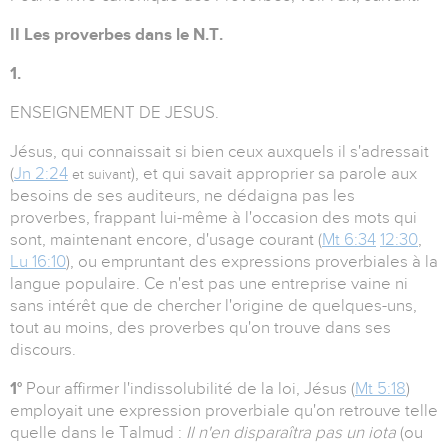
II Les proverbes dans le N.T.
1.
ENSEIGNEMENT DE JESUS.
Jésus, qui connaissait si bien ceux auxquels il s'adressait
(
Jn 2:24
), et qui savait approprier sa parole aux
et suivant
besoins de ses auditeurs, ne dédaigna pas les
proverbes, frappant lui-même à l'occasion des mots qui
sont, maintenant encore, d'usage courant (
Mt 6:34
12:30
,
Lu 16:10
), ou empruntant des expressions proverbiales à la
langue populaire. Ce n'est pas une entreprise vaine ni
sans intérêt que de chercher l'origine de quelques-uns,
tout au moins, des proverbes qu'on trouve dans ses
discours.
1°
Pour affirmer l'indissolubilité de la loi, Jésus (
Mt 5:18
)
employait une expression proverbiale qu'on retrouve telle
quelle dans le Talmud :
Il n'en disparaîtra pas un iota
(ou