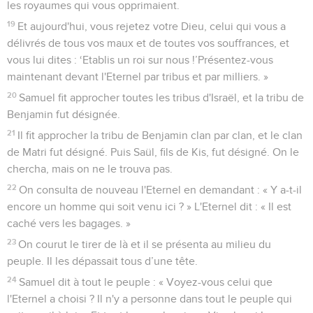
les royaumes qui vous opprimaient.
19
Et aujourd'hui, vous rejetez votre Dieu, celui qui vous a
délivrés de tous vos maux et de toutes vos souffrances, et
vous lui dites : ‘Etablis un roi sur nous !’Présentez-vous
maintenant devant l'Eternel par tribus et par milliers. »
20
Samuel fit approcher toutes les tribus d'Israël, et la tribu de
Benjamin fut désignée.
21
Il fit approcher la tribu de Benjamin clan par clan, et le clan
de Matri fut désigné. Puis Saül, fils de Kis, fut désigné. On le
chercha, mais on ne le trouva pas.
22
On consulta de nouveau l'Eternel en demandant : « Y a-t-il
encore un homme qui soit venu ici ? » L'Eternel dit : « Il est
caché vers les bagages. »
23
On courut le tirer de là et il se présenta au milieu du
peuple. Il les dépassait tous d’une tête.
24
Samuel dit à tout le peuple : « Voyez-vous celui que
l'Eternel a choisi ? Il n'y a personne dans tout le peuple qui