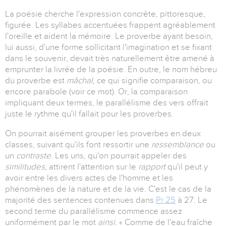
La poésie cherche l'expression concrète, pittoresque,
figurée. Les syllabes accentuées frappent agréablement
l'oreille et aident la mémoire. Le proverbe ayant besoin,
lui aussi, d'une forme sollicitant l'imagination et se fixant
dans le souvenir, devait très naturellement être amené à
emprunter la livrée de la poésie. En outre, le nom hébreu
du proverbe est
mâchal,
ce qui signifie comparaison, ou
encore parabole (voir ce mot). Or, la comparaison
impliquant deux termes, le parallélisme des vers offrait
juste le rythme qu'il fallait pour les proverbes.
On pourrait aisément grouper les proverbes en deux
classes, suivant qu'ils font ressortir une
ressemblance
ou
un
contraste.
Les uns, qu'on pourrait appeler des
similitudes,
attirent l'attention sur le
rapport
qu'il peut y
avoir entre les divers actes de l'homme et les
phénomènes de la nature et de la vie. C'est le cas de la
majorité des sentences contenues dans
Pr 25
à 27. Le
second terme du parallélisme commence assez
uniformément par le mot
ainsi.
« Comme de l'eau fraîche