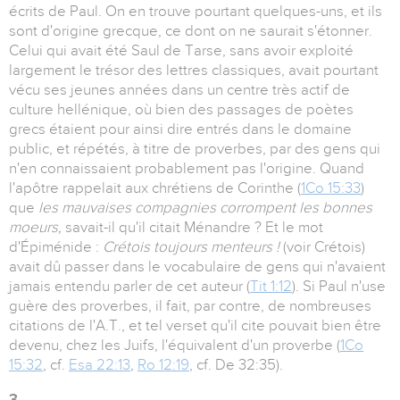
écrits de Paul. On en trouve pourtant quelques-uns, et ils
sont d'origine grecque, ce dont on ne saurait s'étonner.
Celui qui avait été Saul de Tarse, sans avoir exploité
largement le trésor des lettres classiques, avait pourtant
vécu ses jeunes années dans un centre très actif de
culture hellénique, où bien des passages de poètes
grecs étaient pour ainsi dire entrés dans le domaine
public, et répétés, à titre de proverbes, par des gens qui
n'en connaissaient probablement pas l'origine. Quand
l'apôtre rappelait aux chrétiens de Corinthe (
1Co 15:33
)
que
les mauvaises compagnies corrompent les bonnes
moeurs,
savait-il qu'il citait Ménandre ? Et le mot
d'Épiménide :
Crétois toujours menteurs !
(voir Crétois)
avait dû passer dans le vocabulaire de gens qui n'avaient
jamais entendu parler de cet auteur (
Tit 1:12
). Si Paul n'use
guère des proverbes, il fait, par contre, de nombreuses
citations de l'A.T., et tel verset qu'il cite pouvait bien être
devenu, chez les Juifs, l'équivalent d'un proverbe (
1Co
15:32
, cf.
Esa 22:13
,
Ro 12:19
, cf. De 32:35).
3.