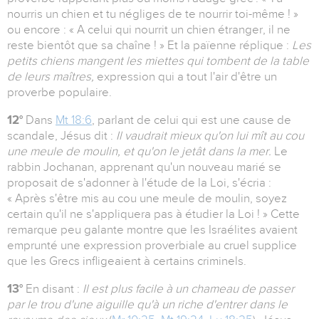
nourris un chien et tu négliges de te nourrir toi-même ! »
ou encore : « A celui qui nourrit un chien étranger, il ne
reste bientôt que sa chaîne ! » Et la païenne réplique :
Les
petits chiens mangent les miettes qui tombent de la table
de leurs maîtres,
expression qui a tout l'air d'être un
proverbe populaire.
12°
Dans
Mt 18:6
, parlant de celui qui est une cause de
scandale, Jésus dit :
Il vaudrait mieux qu'on lui mît au cou
une meule de moulin, et qu'on le jetât dans la mer.
Le
rabbin Jochanan, apprenant qu'un nouveau marié se
proposait de s'adonner à l'étude de la Loi, s'écria :
« Après s'être mis au cou une meule de moulin, soyez
certain qu'il ne s'appliquera pas à étudier la Loi ! » Cette
remarque peu galante montre que les Israélites avaient
emprunté une expression proverbiale au cruel supplice
que les Grecs infligeaient à certains criminels.
13°
En disant :
Il est plus facile à un chameau de passer
par le trou d'une aiguille qu'à un riche d'entrer dans le