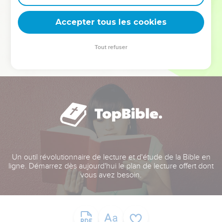
deviennent vos tremplins. Que vous guidiez un ministère, une
équipe, un groupe ou une famille, leur expérience est faite
Accepter tous les cookies
pour vous.
Tout refuser
Je découvre l’événement
Un outil révolutionnaire de lecture et d'étude de la Bible en
ligne. Démarrez dès aujourd'hui le plan de lecture offert dont
vous avez besoin.