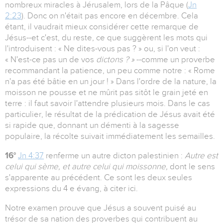
nombreux miracles à Jérusalem, lors de la Pâque (
Jn
2:23
). Donc on n'était pas encore en décembre. Cela
étant, il vaudrait mieux considérer cette remarque de
Jésus--et c'est, du reste, ce que suggèrent les mots qui
l'introduisent : « Ne dites-vous pas ? » ou, si l'on veut :
« N'est-ce pas un de vos
dictons ? »
--comme un proverbe
recommandant la patience, un peu comme notre : « Rome
n'a pas été bâtie en un jour ! » Dans l'ordre de la nature, la
moisson ne pousse et ne mûrit pas sitôt le grain jeté en
terre : il faut savoir l'attendre plusieurs mois. Dans le cas
particulier, le résultat de la prédication de Jésus avait été
si rapide que, donnant un démenti à la sagesse
populaire, la récolte suivait immédiatement les semailles.
16°
Jn 4:37
renferme un autre dicton palestinien :
Autre est
celui qui sème, et autre celui qui moissonne,
dont le sens
s'apparente au précédent. Ce sont les deux seules
expressions du 4 e évang, à citer ici.
Notre examen prouve que Jésus a souvent puisé au
trésor de sa nation des proverbes qui contribuent au