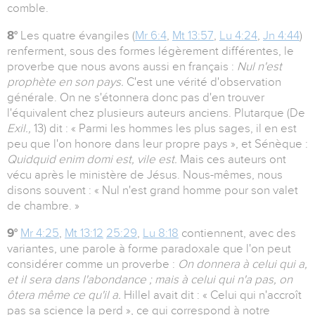
comble.
8°
Les quatre évangiles (
Mr 6:4
,
Mt 13:57
,
Lu 4:24
,
Jn 4:44
)
renferment, sous des formes légèrement différentes, le
proverbe que nous avons aussi en français :
Nul n'est
prophète en son pays.
C'est une vérité d'observation
générale. On ne s'étonnera donc pas d'en trouver
l'équivalent chez plusieurs auteurs anciens. Plutarque (De
Exil.,
13) dit : « Parmi les hommes les plus sages, il en est
peu que l'on honore dans leur propre pays », et Sénèque :
Quidquid enim domi est, vile est.
Mais ces auteurs ont
vécu après le ministère de Jésus. Nous-mêmes, nous
disons souvent : « Nul n'est grand homme pour son valet
de chambre. »
9°
Mr 4:25
,
Mt 13:12
25:29
,
Lu 8:18
contiennent, avec des
variantes, une parole à forme paradoxale que l'on peut
considérer comme un proverbe :
On donnera à celui qui a,
et il sera dans l'abondance ; mais à celui qui n'a pas, on
ôtera même ce qu'il a.
Hillel avait dit : « Celui qui n'accroît
pas sa science la perd », ce qui correspond à notre