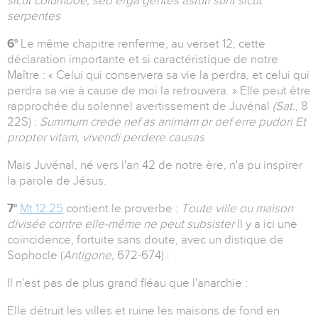
sicut columboe, sed erga gentes astuti sunt sicut
serpentes
6°
Le même chapitre renferme, au verset 12, cette
déclaration importante et si caractéristique de notre
Maître : « Celui qui conservera sa vie la perdra, et celui qui
perdra sa vie à cause de moi la retrouvera. » Elle peut être
rapprochée du solennel avertissement de Juvénal
(Sat.,
8
22S) :
Summum crede nef as animam pr oef erre pudori Et
propter vitam, vivendi perdere causas
Mais Juvénal, né vers l'an 42 de notre ère, n'a pu inspirer
la parole de Jésus.
7°
Mt 12:25
contient le proverbe :
Toute ville ou maison
divisée contre elle-même ne peut subsister
Il y a ici une
coïncidence, fortuite sans doute, avec un distique de
Sophocle (
Antigone,
672-674) :
Il n'est pas de plus grand fléau que l'anarchie :
Elle détruit les villes et ruine les maisons de fond en