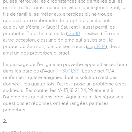
puisse retrouver les circonstances accidentelles qui les
ont fait naître. Ainsi, quand on vit un jour le jeune Saül, ce
fils de famille, se mêler aux exercices d'une troupe
quelque peu exubérante de prophètes ambulants,
quelqu'un s'écria : « Quoi ! Saül est-il aussi parmi les
prophètes ? » et le mot resta (
1Sa 10
:
). En une
et suivant
autre occasion, c'est une énigme qui a subsisté : le
propos de Samson, lors de ses noces (
Jug 14:14
), devint
ainsi un des proverbes d'Israël.
Le passage de l'énigme au proverbe apparaît assez bien
dans les paroles d'Agur (
Pr 30:11
,
33
). Les verset 11,14
renferment quatre énigmes dont la solution n'est pas
donnée : les quatre fois, l'auteur pose un problème à ses
auditeurs. Par contre, les V- 15,18,21,24,29 étaient à
l'origine des questions, dont Agur a fourni les réponses :
questions et réponses ont été rangées parmi les
proverbes.
2.