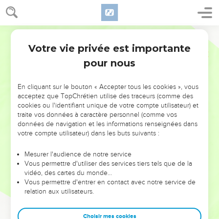
Votre vie privée est importante
pour nous
NE MANQUEZ PAS L’ÉVÉNEMENT
En cliquant sur le bouton « Accepter tous les cookies », vous
DE L’ANNÉE !
acceptez que TopChrétien utilise des traceurs (comme des
cookies ou l'identifiant unique de votre compte utilisateur) et
ET SI LEURS ERREURS POUVAIENT VOUS ÉVITER LES
traite vos données à caractère personnel (comme vos
VOTRES ?
données de navigation et les informations renseignées dans
votre compte utilisateur) dans les buts suivants :
On admire souvent les leaders pour leurs réussites, leur impact,
leur foi ou leur vision. Mais on voit moins les doutes, les erreurs
Mesurer l'audience de notre service
Vous permettre d'utiliser des services tiers tels que de la
et les saisons difficiles qu'ils ont traversés, alors même que ce
vidéo, des cartes du monde…
sont elles qui les ont façonnés.
Vous permettre d'entrer en contact avec notre service de
relation aux utilisateurs.
Dans cette conférence, leaders, entrepreneurs, et responsables
reviennent sur les erreurs marquantes de leur parcours et les
clés pour avancer avec plus de sagesse afin que leurs erreurs
Choisir mes cookies