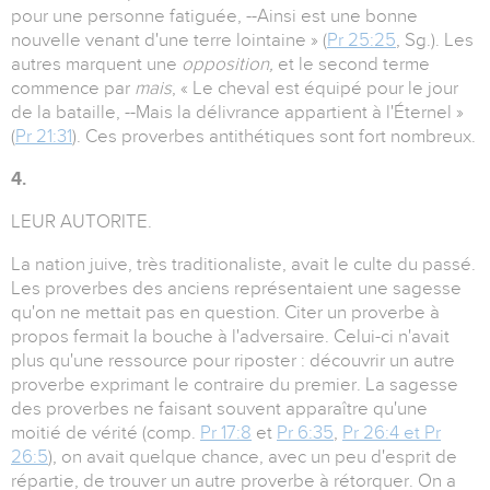
pour une personne fatiguée, --Ainsi est une bonne
nouvelle venant d'une terre lointaine » (
Pr 25:25
, Sg.). Les
autres marquent une
opposition,
et le second terme
commence par
mais
, « Le cheval est équipé pour le jour
de la bataille, --Mais la délivrance appartient à l'Éternel »
(
Pr 21:31
). Ces proverbes antithétiques sont fort nombreux.
4.
LEUR AUTORITE.
La nation juive, très traditionaliste, avait le culte du passé.
Les proverbes des anciens représentaient une sagesse
qu'on ne mettait pas en question. Citer un proverbe à
propos fermait la bouche à l'adversaire. Celui-ci n'avait
plus qu'une ressource pour riposter : découvrir un autre
proverbe exprimant le contraire du premier. La sagesse
des proverbes ne faisant souvent apparaître qu'une
moitié de vérité (comp.
Pr 17:8
et
Pr 6:35
,
Pr 26:4 et Pr
26:5
), on avait quelque chance, avec un peu d'esprit de
répartie, de trouver un autre proverbe à rétorquer. On a