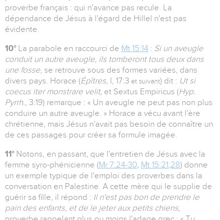
proverbe français : qui n'avance pas recule. La
dépendance de Jésus à l'égard de Hillel n'est pas
évidente.
10°
La parabole en raccourci de
Mt 15:14
:
Si un aveugle
conduit un autre aveugle, ils tomberont tous deux dans
une fosse
, se retrouve sous des formes variées, dans
divers pays. Horace (
Épîtres,
I, 17:3
) dit :
Ut si
et suivant
coecus iter monstrare velit,
et Sextus Empiricus (
Hyp.
Pyrrh.,
3:19) remarque : « Un aveugle ne peut pas non plus
conduire un autre aveugle. » Horace a vécu avant l'ère
chrétienne, mais Jésus n'avait pas besoin de connaître un
de ces passages pour créer sa formule imagée.
11°
Notons, en passant, que l'entretien de Jésus avec la
femme syro-phénicienne (
Mr 7:24-30
,
Mt 15:21
,
28
) donne
un exemple typique de l'emploi des proverbes dans la
conversation en Palestine. A cette mère qui le supplie de
guérir sa fille, il répond :
Il n'est pas bon de prendre le
pain des enfants, et de le jeter aux petits chiens,
proverbe rappelant plus ou moins l'adage grec : « Tu