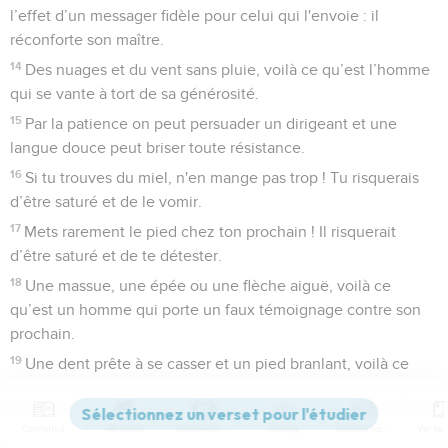
l’effet d’un messager fidèle pour celui qui l'envoie : il
réconforte son maître.
14
Des nuages et du vent sans pluie, voilà ce qu’est l’homme
qui se vante à tort de sa générosité.
15
Par la patience on peut persuader un dirigeant et une
langue douce peut briser toute résistance.
16
Si tu trouves du miel, n'en mange pas trop ! Tu risquerais
d’être saturé et de le vomir.
17
Mets rarement le pied chez ton prochain ! Il risquerait
d’être saturé et de te détester.
18
Une massue, une épée ou une flèche aiguë, voilà ce
qu’est un homme qui porte un faux témoignage contre son
prochain.
19
Une dent prête à se casser et un pied branlant, voilà ce
qu’est, le jour de la détresse, la confiance placée dans un
traître.
Contenus
Versions
Commentaires
Strong
Dictionnaire
20
Enlever un habit un jour de froid, verser du vinaigre sur du