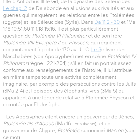
fille d'Antiochus III le Gd, de la dynastie des Séleucides.
Le chap. 2
de Da abonde en allusions aux rivalités et aux
guerres qui marquèrent les relations entre les Ptolémées
(Egypte) et les Séleucides (Syrie). Dans
Da 11:2 - 30
et 1Ma
1:18 10:51,60 11:1,18 15:16, il est plus particulièrement
question de
Ptolémée VI Philométor
et de son frère
Ptolémée VIII Evergète II
ou
Physcon,
qui régnèrent
conjointement à partir de 170 av. J. -C.
Le 3
e livre des
Macchabées (voir Apocryphes) met en scène
Ptolémée IV
Philopator
(règne : 221-204) ; s'il en fait un portrait assez
conforme aux renseignements de l'histoire, il lui attribue
en même temps toute une activité complètement
imaginaire, par exemple des persécutions contre les Juifs
(3Ma 2-4) et l'épisode des éléphants ivres (3Ma 5) qui
appartient à une légende relative à Ptolémée Physcon et
racontée par Fl. Josèphe.
--Les Apocryphes citent encore un gouverneur de Jérico,
Ptolémée fils d'Aboub
(1Ma 16 :
), et un
et suivants
gouverneur de Chypre,
Ptolémée
surnommé
Macron
(voir
ce mot).