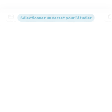
Contenus
Versions
Commentaires
Strong
Dictionnaire
Paramètres de lecture
Afficher les numéros de versets
Mode dyslexique
Désactivé
Simple
Coul
eur
Police d'écriture
Serif
Sans-serif
Taille de texte