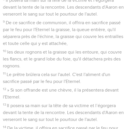
Il posera sa main sur la tête de la victime et l’égorgera
devant la tente de la rencontre. Les descendants d'Aaron en
verseront le sang sur tout le pourtour de l'autel.
9
De ce sacrifice de communion, il offrira en sacrifice passé
par le feu pour l'Eternel la graisse, la queue entière, qu'il
séparera près de l'échine, la graisse qui couvre les entrailles
et toute celle qui y est attachée,
10
les deux rognons et la graisse qui les entoure, qui couvre
les flancs, et le grand lobe du foie, qu'il détachera près des
rognons.
11
Le prêtre brûlera cela sur l'autel. C'est l'aliment d'un
sacrifice passé par le feu pour l'Eternel.
12
» Si son offrande est une chèvre, il la présentera devant
l'Eternel.
13
Il posera sa main sur la tête de sa victime et l’égorgera
devant la tente de la rencontre. Les descendants d'Aaron en
verseront le sang sur tout le pourtour de l'autel.
14
De la victime, il offrira en sacrifice passé par le feu pour