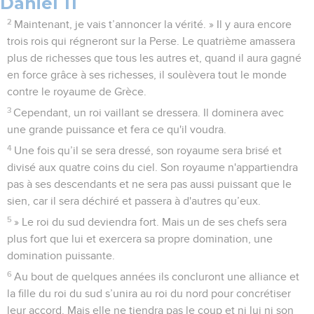
Daniel 11
2
Maintenant, je vais t’annoncer la vérité. » Il y aura encore
trois rois qui régneront sur la Perse. Le quatrième amassera
plus de richesses que tous les autres et, quand il aura gagné
en force grâce à ses richesses, il soulèvera tout le monde
contre le royaume de Grèce.
3
Cependant, un roi vaillant se dressera. Il dominera avec
une grande puissance et fera ce qu'il voudra.
4
Une fois qu’il se sera dressé, son royaume sera brisé et
divisé aux quatre coins du ciel. Son royaume n'appartiendra
pas à ses descendants et ne sera pas aussi puissant que le
sien, car il sera déchiré et passera à d'autres qu’eux.
5
» Le roi du sud deviendra fort. Mais un de ses chefs sera
plus fort que lui et exercera sa propre domination, une
domination puissante.
6
Au bout de quelques années ils concluront une alliance et
la fille du roi du sud s’unira au roi du nord pour concrétiser
leur accord. Mais elle ne tiendra pas le coup et ni lui ni son