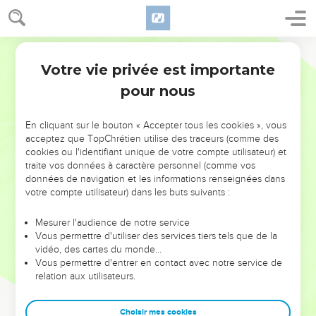
Votre vie privée est importante
pour nous
NE MANQUEZ PAS L’ÉVÉNEMENT
En cliquant sur le bouton « Accepter tous les cookies », vous
DE L’ANNÉE !
acceptez que TopChrétien utilise des traceurs (comme des
cookies ou l'identifiant unique de votre compte utilisateur) et
ET SI LEURS ERREURS POUVAIENT VOUS ÉVITER LES
traite vos données à caractère personnel (comme vos
VOTRES ?
données de navigation et les informations renseignées dans
votre compte utilisateur) dans les buts suivants :
On admire souvent les leaders pour leurs réussites, leur impact,
leur foi ou leur vision. Mais on voit moins les doutes, les erreurs
Mesurer l'audience de notre service
Vous permettre d'utiliser des services tiers tels que de la
et les saisons difficiles qu'ils ont traversés, alors même que ce
vidéo, des cartes du monde…
sont elles qui les ont façonnés.
Vous permettre d'entrer en contact avec notre service de
relation aux utilisateurs.
Dans cette conférence, leaders, entrepreneurs, et responsables
reviennent sur les erreurs marquantes de leur parcours et les
clés pour avancer avec plus de sagesse afin que leurs erreurs
Choisir mes cookies