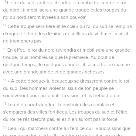
11
Le roi du sud s'irritera, il sortira et combattra contre le roi
du nord ; il mobilisera une grande troupe et les troupes du
roi du nord seront livrées à son pouvoir.
12
Cette troupe sera fière et le cœur du roi du sud se remplira
d’orgueil. Il fera des dizaines de milliers de victimes, mais il
ne triomphera pas.
13
En effet, le roi du nord reviendra et mobilisera une grande
troupe, plus nombreuse que la première. Au bout de
quelque temps, de quelques années, il se mettra en marche
avec une grande armée et de grandes richesses.
14
» A cette époque-là, beaucoup se dresseront contre le roi
du sud. Des hommes violents issus de ton peuple se
soulèveront pour accomplir la vision, et ils trébucheront.
15
Le roi du nord viendra. Il construira des remblais et
s'emparera des villes fortifiées. Les troupes du sud et l'élite
du roi ne résisteront pas, elles n’en auront pas la force.
16
Celui qui marchera contre lui fera ce qu'il voudra sans que
personne ne lui résiste. Il s'arrêtera dans le plus beau des