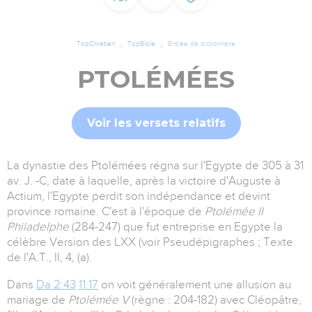
TopChrétien
TopBible
Entrée de dictionnaire
PTOLÉMÉES
Voir les versets relatifs
La dynastie des Ptolémées régna sur l'Egypte de 305 à 31
av. J. -C, date à laquelle, après la victoire d'Auguste à
Actium, l'Egypte perdit son indépendance et devint
province romaine. C'est à l'époque de
Ptolémée II
Philadelphe
(284-247) que fut entreprise en Egypte la
célèbre Version des LXX (voir Pseudépigraphes ; Texte
de l'A.T., II, 4, (a).
Dans
Da 2:43
11:17
on voit généralement une allusion au
mariage de
Ptolémée V
(règne : 204-182) avec Cléopâtre,