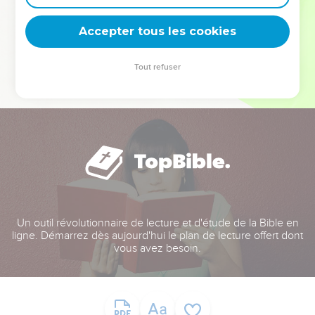
deviennent vos tremplins. Que vous guidiez un ministère, une
équipe, un groupe ou une famille, leur expérience est faite
Accepter tous les cookies
pour vous.
Tout refuser
Je découvre l’événement
Un outil révolutionnaire de lecture et d'étude de la Bible en
ligne. Démarrez dès aujourd'hui le plan de lecture offert dont
vous avez besoin.