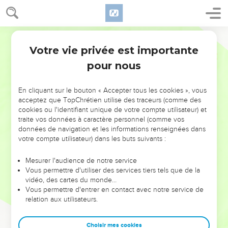
Votre vie privée est importante
pour nous
NE MANQUEZ PAS L’ÉVÉNEMENT
En cliquant sur le bouton « Accepter tous les cookies », vous
DE L’ANNÉE !
acceptez que TopChrétien utilise des traceurs (comme des
cookies ou l'identifiant unique de votre compte utilisateur) et
ET SI LEURS ERREURS POUVAIENT VOUS ÉVITER LES
traite vos données à caractère personnel (comme vos
VOTRES ?
données de navigation et les informations renseignées dans
votre compte utilisateur) dans les buts suivants :
On admire souvent les leaders pour leurs réussites, leur impact,
leur foi ou leur vision. Mais on voit moins les doutes, les erreurs
Mesurer l'audience de notre service
Vous permettre d'utiliser des services tiers tels que de la
et les saisons difficiles qu'ils ont traversés, alors même que ce
vidéo, des cartes du monde…
sont elles qui les ont façonnés.
Vous permettre d'entrer en contact avec notre service de
relation aux utilisateurs.
Dans cette conférence, leaders, entrepreneurs, et responsables
reviennent sur les erreurs marquantes de leur parcours et les
clés pour avancer avec plus de sagesse afin que leurs erreurs
Choisir mes cookies