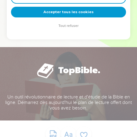
deviennent vos tremplins. Que vous guidiez un ministère, une
équipe, un groupe ou une famille, leur expérience est faite
Accepter tous les cookies
pour vous.
Tout refuser
Je découvre l’événement
Un outil révolutionnaire de lecture et d'étude de la Bible en
ligne. Démarrez dès aujourd'hui le plan de lecture offert dont
vous avez besoin.