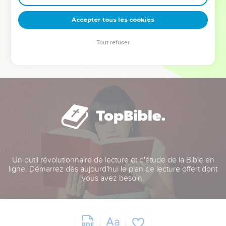
deviennent vos tremplins. Que vous guidiez un ministère, une
équipe, un groupe ou une famille, leur expérience est faite
Accepter tous les cookies
pour vous.
Tout refuser
Je découvre l’événement
Un outil révolutionnaire de lecture et d'étude de la Bible en
ligne. Démarrez dès aujourd'hui le plan de lecture offert dont
vous avez besoin.