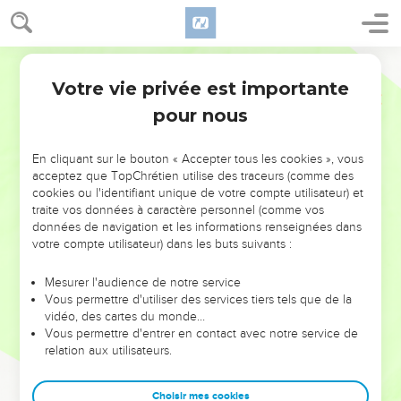
Votre vie privée est importante
pour nous
NE MANQUEZ PAS L’ÉVÉNEMENT
En cliquant sur le bouton « Accepter tous les cookies », vous
DE L’ANNÉE !
acceptez que TopChrétien utilise des traceurs (comme des
cookies ou l'identifiant unique de votre compte utilisateur) et
ET SI LEURS ERREURS POUVAIENT VOUS ÉVITER LES
traite vos données à caractère personnel (comme vos
VOTRES ?
données de navigation et les informations renseignées dans
votre compte utilisateur) dans les buts suivants :
On admire souvent les leaders pour leurs réussites, leur impact,
leur foi ou leur vision. Mais on voit moins les doutes, les erreurs
Mesurer l'audience de notre service
Vous permettre d'utiliser des services tiers tels que de la
et les saisons difficiles qu'ils ont traversés, alors même que ce
vidéo, des cartes du monde…
sont elles qui les ont façonnés.
Vous permettre d'entrer en contact avec notre service de
relation aux utilisateurs.
Dans cette conférence, leaders, entrepreneurs, et responsables
reviennent sur les erreurs marquantes de leur parcours et les
clés pour avancer avec plus de sagesse afin que leurs erreurs
Choisir mes cookies