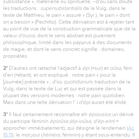
subsistance », matérielle ou spirituelle, --d'où sans doute
les traductions :
supersubstantialis
de la Vulg, dans le
texte de Matthieu, le pain « assuré » (Syr.), le pain « dont
on a besoin » (Pechitto). Cette dérivation est à rejeter tant
au point de vue de la construction grammaticale que de la
valeur
d'ousia,
dont le sens abstrait est purement
philosophique, limité dans les papyrus à des documents
de magie, et dont le sens concret signifie : domaines,
propriétés.
2°
D'autres ont rattaché l'adjectif à
épi
(=sur) et
oûsa,
fém.
d'en (=étant), et ont expliqué : notre pain « pour la
[journée] présente » ; d'où
quotidianum,
traduction de la
Vulg, dans le texte de Luc et qui est passée dans la
plupart des versions modernes : notre pain quotidien.
Mais dans une telle dérivation l'
i d'épi
aurait été élidé.
3°
Il faut certainement reconnaître eh
épiousios
un dérivé
du participe féminin
épioûsa (ép-ioûsa, d'ép-eïmi
=
approcher immédiatement), qui désigne le lendemain (
Ac
16:11
), le mot jour (
hèméra,
féminin) y étant sous-entendu. Il