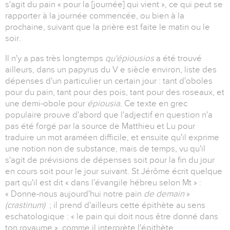
s'agit du pain « pour la [journée] qui vient », ce qui peut se
rapporter à la journée commencée, ou bien à la
prochaine, suivant que la prière est faite le matin ou le
soir.
Il n'y a pas très longtemps
qu'épiousios
a été trouvé
ailleurs, dans un papyrus du V e siècle environ, liste des
dépenses d'un particulier un certain jour : tant d'oboles
pour du pain, tant pour des pois, tant pour des roseaux, et
une demi-obole pour
épiousia.
Ce texte en grec
populaire prouve d'abord que l'adjectif en question n'a
pas été forgé par la source de Matthieu et Lu pour
traduire un mot araméen difficile, et ensuite qu'il exprime
une notion non de substance, mais de temps, vu qu'il
s'agit de prévisions de dépenses soit pour la fin du jour
en cours soit pour le jour suivant. St Jérôme écrit quelque
part qu'il est dit « dans l'évangile hébreu selon Mt » :
« Donne-nous aujourd'hui notre pain
de demain
»
(crastinum)
; il prend d'ailleurs cette épithète au sens
eschatologique : « le pain qui doit nous être donné dans
ton royaume », comme il interprète l'épithète