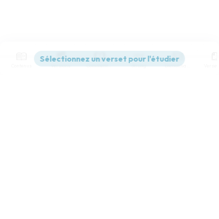
Contenus
Versions
Commentaires
Strong
Dictionnaire
Paramètres de lecture
Afficher les numéros de versets
Mode dyslexique
Désactivé
Simple
Coul
eur
Police d'écriture
Serif
Sans-serif