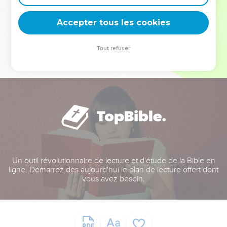
deviennent vos tremplins. Que vous guidiez un ministère, une
équipe, un groupe ou une famille, leur expérience est faite
Accepter tous les cookies
pour vous.
Tout refuser
Je découvre l’événement
Un outil révolutionnaire de lecture et d'étude de la Bible en
ligne. Démarrez dès aujourd'hui le plan de lecture offert dont
vous avez besoin.