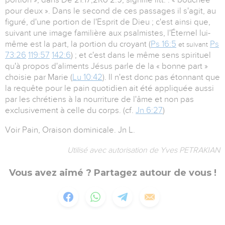
pour deux ». Dans le second de ces passages il s'agit, au
figuré, d'une portion de l'Esprit de Dieu ; c'est ainsi que,
suivant une image familière aux psalmistes, l'Éternel lui-
même est la part, la portion du croyant (
Ps 16:5
Ps
et suivant
73:26
119:57
142:6
) ; et c'est dans le même sens spirituel
qu'à propos d'aliments Jésus parle de la « bonne part »
choisie par Marie (
Lu 10:42
). Il n'est donc pas étonnant que
la requête pour le pain quotidien ait été appliquée aussi
par les chrétiens à la nourriture de l'âme et non pas
exclusivement à celle du corps. (cf.
Jn 6:27
)
Voir Pain, Oraison dominicale. Jn L.
Utilisé avec autorisation de Yves PETRAKIAN
Vous avez aimé ? Partagez autour de vous !