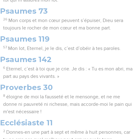
toi qui m’assures mon lot.
Psaumes 73
26
Mon corps et mon cœur peuvent s’épuiser, Dieu sera
toujours le rocher de mon cœur et ma bonne part.
Psaumes 119
57
Mon lot, Eternel, je le dis, c’est d’obéir à tes paroles.
Psaumes 142
6
Eternel, c’est à toi que je crie. Je dis : « Tu es mon abri, ma
part au pays des vivants. »
Proverbes 30
8
éloigne de moi la fausseté et le mensonge, et ne me
donne ni pauvreté ni richesse, mais accorde-moi le pain qui
m'est nécessaire !
Ecclésiaste 11
2
Donnes-en une part à sept et même à huit personnes, car