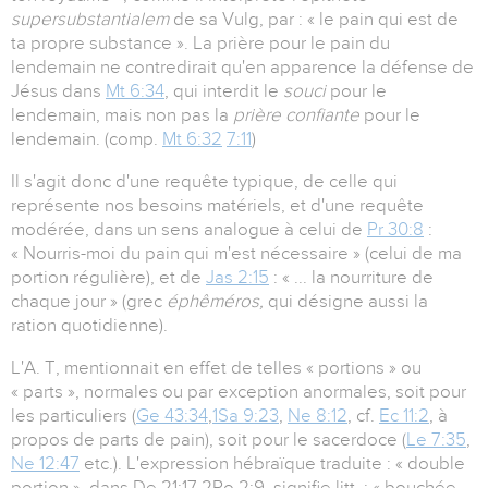
supersubstantialem
de sa Vulg, par : « le pain qui est de
ta propre substance ». La prière pour le pain du
lendemain ne contredirait qu'en apparence la défense de
Jésus dans
Mt 6:34
, qui interdit le
souci
pour le
lendemain, mais non pas la
prière confiante
pour le
lendemain. (comp.
Mt 6:32
7:11
)
Il s'agit donc d'une requête typique, de celle qui
représente nos besoins matériels, et d'une requête
modérée, dans un sens analogue à celui de
Pr 30:8
:
« Nourris-moi du pain qui m'est nécessaire » (celui de ma
portion régulière), et de
Jas 2:15
: « ... la nourriture de
chaque jour » (grec
éphêméros,
qui désigne aussi la
ration quotidienne).
L'A. T, mentionnait en effet de telles « portions » ou
« parts », normales ou par exception anormales, soit pour
les particuliers (
Ge 43:34
,
1Sa 9:23
,
Ne 8:12
, cf.
Ec 11:2
, à
propos de parts de pain), soit pour le sacerdoce (
Le 7:35
,
Ne 12:47
etc.). L'expression hébraïque traduite : « double
portion », dans De 21:17,2Ro 2:9, signifie litt. : « bouchée