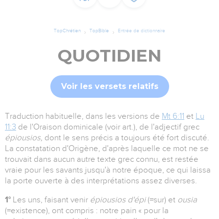
TopChrétien
TopBible
Entrée de dictionnaire
QUOTIDIEN
Voir les versets relatifs
Traduction habituelle, dans les versions de
Mt 6:11
et
Lu
11:3
de l'Oraison dominicale (voir art.), de l'adjectif grec
épiousios,
dont le sens précis a toujours été fort discuté.
La constatation d'Origène, d'après laquelle ce mot ne se
trouvait dans aucun autre texte grec connu, est restée
vraie pour les savants jusqu'à notre époque, ce qui laissa
la porte ouverte à des interprétations assez diverses.
1°
Les uns, faisant venir
épiousios d'épi
(=sur) et
ousia
(=existence), ont compris : notre pain « pour la