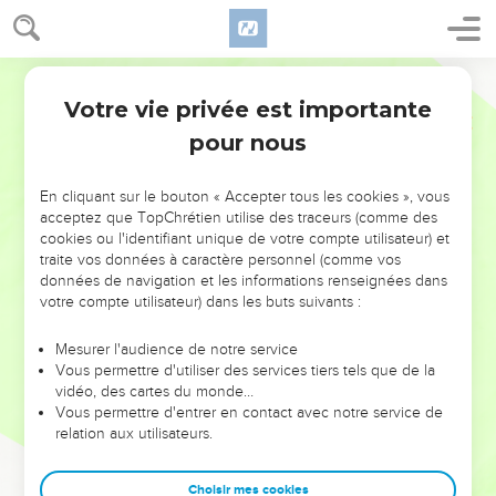
Votre vie privée est importante
pour nous
NE MANQUEZ PAS L’ÉVÉNEMENT
En cliquant sur le bouton « Accepter tous les cookies », vous
DE L’ANNÉE !
acceptez que TopChrétien utilise des traceurs (comme des
cookies ou l'identifiant unique de votre compte utilisateur) et
ET SI LEURS ERREURS POUVAIENT VOUS ÉVITER LES
traite vos données à caractère personnel (comme vos
VOTRES ?
données de navigation et les informations renseignées dans
votre compte utilisateur) dans les buts suivants :
On admire souvent les leaders pour leurs réussites, leur impact,
leur foi ou leur vision. Mais on voit moins les doutes, les erreurs
Mesurer l'audience de notre service
Vous permettre d'utiliser des services tiers tels que de la
et les saisons difficiles qu'ils ont traversés, alors même que ce
vidéo, des cartes du monde…
sont elles qui les ont façonnés.
Vous permettre d'entrer en contact avec notre service de
relation aux utilisateurs.
Dans cette conférence, leaders, entrepreneurs, et responsables
reviennent sur les erreurs marquantes de leur parcours et les
clés pour avancer avec plus de sagesse afin que leurs erreurs
Choisir mes cookies