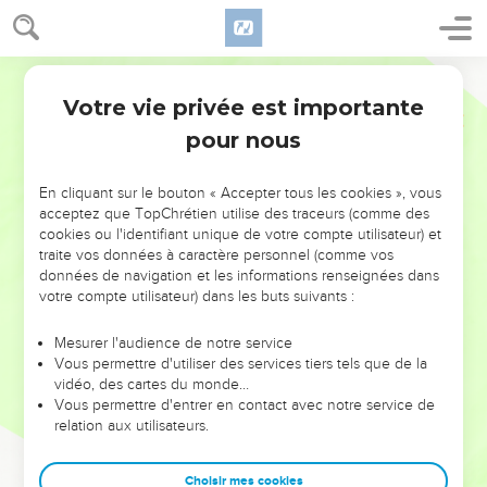
Votre vie privée est importante
pour nous
NE MANQUEZ PAS L’ÉVÉNEMENT
En cliquant sur le bouton « Accepter tous les cookies », vous
DE L’ANNÉE !
acceptez que TopChrétien utilise des traceurs (comme des
cookies ou l'identifiant unique de votre compte utilisateur) et
ET SI LEURS ERREURS POUVAIENT VOUS ÉVITER LES
traite vos données à caractère personnel (comme vos
VOTRES ?
données de navigation et les informations renseignées dans
votre compte utilisateur) dans les buts suivants :
On admire souvent les leaders pour leurs réussites, leur impact,
leur foi ou leur vision. Mais on voit moins les doutes, les erreurs
Mesurer l'audience de notre service
Vous permettre d'utiliser des services tiers tels que de la
et les saisons difficiles qu'ils ont traversés, alors même que ce
vidéo, des cartes du monde…
sont elles qui les ont façonnés.
Vous permettre d'entrer en contact avec notre service de
relation aux utilisateurs.
Dans cette conférence, leaders, entrepreneurs, et responsables
reviennent sur les erreurs marquantes de leur parcours et les
clés pour avancer avec plus de sagesse afin que leurs erreurs
Choisir mes cookies