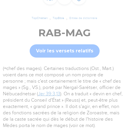
TopChrétien
TopBible
Entrée de dictionnaire
RAB-MAG
Voir les versets relatifs
(=chef des mages). Certaines traductions (Ost., Mart.)
voient dans ce mot composé un nom propre de
personne ; mais c'est certainement le titre de « chef des
mages » (Sg., VS.), porté par Nergal-Sarétser, officier de
Nébucadnetsar (
Jer 39:3
,
13
). On a traduit « devin en chef,
président du Conseil d'État » (Reuss) et, peut-être plus
exactement, « grand prince ». Il doit s'agir, en effet, non
des fonctions sacrées de la religion de Zoroastre, maïs
de la caste sacrée qui dès le début de l'histoire des
Mèdes porta le nom de mages (voir ce mot).