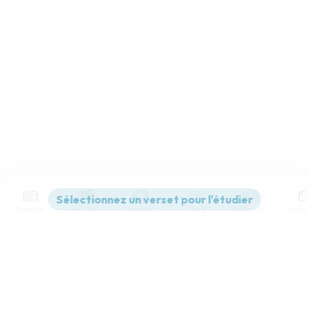
Contenus
Versions
Commentaires
Strong
Dictionnaire
Paramètres de lecture
Afficher les numéros de versets