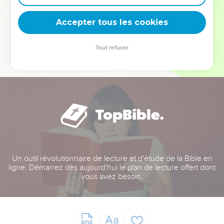
deviennent vos tremplins. Que vous guidiez un ministère, une
équipe, un groupe ou une famille, leur expérience est faite
Accepter tous les cookies
pour vous.
Tout refuser
Je découvre l’événement
Un outil révolutionnaire de lecture et d'étude de la Bible en
ligne. Démarrez dès aujourd'hui le plan de lecture offert dont
vous avez besoin.