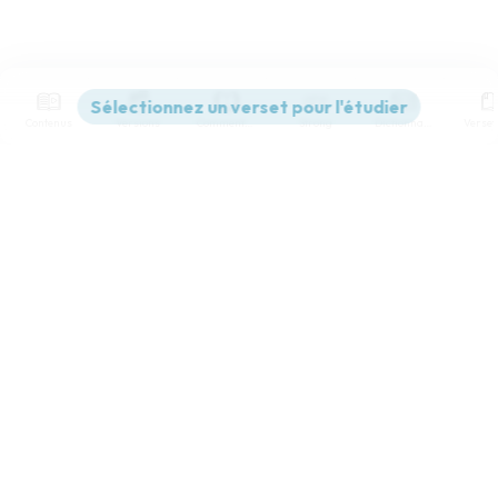
Contenus
Versions
Commentaires
Strong
Dictionnaire
Paramètres de lecture
Afficher les numéros de versets
Mode dyslexique
Désactivé
Simple
Coul
eur
Police d'écriture
Serif
Sans-serif