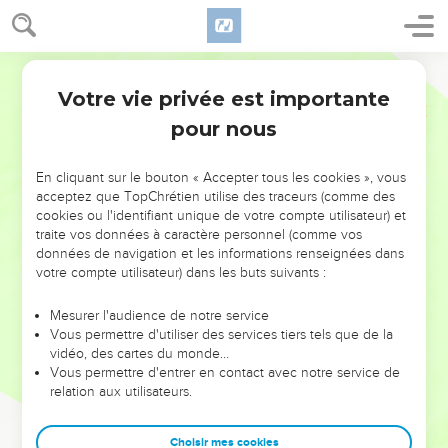
Votre vie privée est importante
pour nous
NE MANQUEZ PAS L’ÉVÉNEMENT
En cliquant sur le bouton « Accepter tous les cookies », vous
DE L’ANNÉE !
acceptez que TopChrétien utilise des traceurs (comme des
cookies ou l'identifiant unique de votre compte utilisateur) et
ET SI LEURS ERREURS POUVAIENT VOUS ÉVITER LES
traite vos données à caractère personnel (comme vos
VOTRES ?
données de navigation et les informations renseignées dans
votre compte utilisateur) dans les buts suivants :
On admire souvent les leaders pour leurs réussites, leur impact,
leur foi ou leur vision. Mais on voit moins les doutes, les erreurs
Mesurer l'audience de notre service
Vous permettre d'utiliser des services tiers tels que de la
et les saisons difficiles qu'ils ont traversés, alors même que ce
vidéo, des cartes du monde…
sont elles qui les ont façonnés.
Vous permettre d'entrer en contact avec notre service de
relation aux utilisateurs.
Dans cette conférence, leaders, entrepreneurs, et responsables
reviennent sur les erreurs marquantes de leur parcours et les
clés pour avancer avec plus de sagesse afin que leurs erreurs
Choisir mes cookies