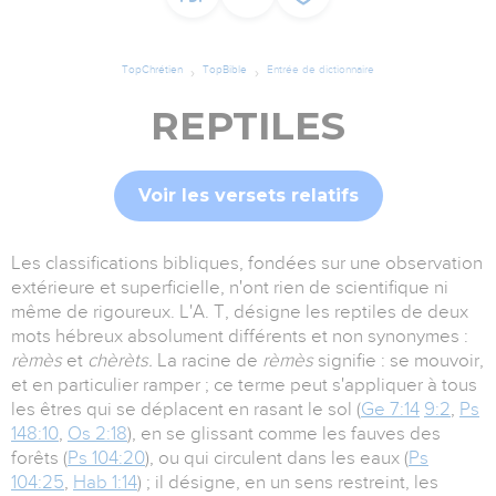
TopChrétien
TopBible
Entrée de dictionnaire
REPTILES
Voir les versets relatifs
Les classifications bibliques, fondées sur une observation
extérieure et superficielle, n'ont rien de scientifique ni
même de rigoureux. L'A. T, désigne les reptiles de deux
mots hébreux absolument différents et non synonymes :
rèmès
et
chèrèts.
La racine de
rèmès
signifie : se mouvoir,
et en particulier ramper ; ce terme peut s'appliquer à tous
les êtres qui se déplacent en rasant le sol (
Ge 7:14
9:2
,
Ps
148:10
,
Os 2:18
), en se glissant comme les fauves des
forêts (
Ps 104:20
), ou qui circulent dans les eaux (
Ps
104:25
,
Hab 1:14
) ; il désigne, en un sens restreint, les