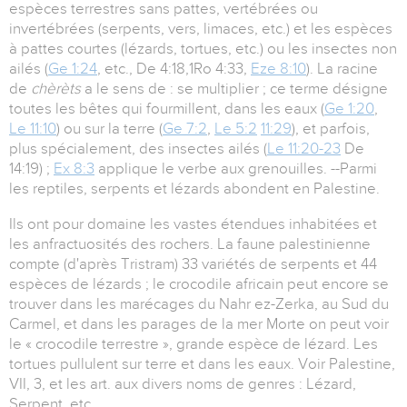
espèces terrestres sans pattes, vertébrées ou
invertébrées (serpents, vers, limaces, etc.) et les espèces
à pattes courtes (lézards, tortues, etc.) ou les insectes non
ailés (
Ge 1:24
, etc., De 4:18,1Ro 4:33,
Eze 8:10
). La racine
de
chèrèts
a le sens de : se multiplier ; ce terme désigne
toutes les bêtes qui fourmillent, dans les eaux (
Ge 1:20
,
Le 11:10
) ou sur la terre (
Ge 7:2
,
Le 5:2
11:29
), et parfois,
plus spécialement, des insectes ailés (
Le 11:20-23
De
14:19) ;
Ex 8:3
applique le verbe aux grenouilles. --Parmi
les reptiles, serpents et lézards abondent en Palestine.
Ils ont pour domaine les vastes étendues inhabitées et
les anfractuosités des rochers. La faune palestinienne
compte (d'après Tristram) 33 variétés de serpents et 44
espèces de lézards ; le crocodile africain peut encore se
trouver dans les marécages du Nahr ez-Zerka, au Sud du
Carmel, et dans les parages de la mer Morte on peut voir
le « crocodile terrestre », grande espèce de lézard. Les
tortues pullulent sur terre et dans les eaux. Voir Palestine,
VII, 3, et les art. aux divers noms de genres : Lézard,
Serpent, etc.