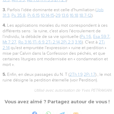
3.
Parfois l'idée dominante est celle d'humiliation (
Job
31:3
,
Ps 35:8
,
Pr 6:15
10:14-15
-
29
13:6
16:18
18:7-12
).
4.
Les applications morales du mot correspondent à ces
différents sens : la ruine, c'est alors l'écroulement de
l'individu, la débâcle de sa vie spirituelle (
Ps 1:6
,
Esa 59:7
,
Mt 7:27
,
Ro 3:16
,
1Ti 6:9
,
2Ti 2:14
,
2Pi 2:3
3:16
). C'est à
2Ti
2:14
qu'est empruntée l'expression « ruine et perdition »
mise par Calvin dans la Confession des péchés, et que
certaines liturgies ont modernisée en « condamnation et
mort ».
5.
Enfin, en deux passages du N. T (
2Th 1:9
2Pi 1:7
)., le mot
ruine désigne la perdition éternelle (voir Perdition).
Utilisé avec autorisation de Yves PETRAKIAN
Vous avez aimé ? Partagez autour de vous !