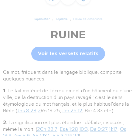
TopChrétien
TopBible
Entrée de dictionnaire
RUINE
Voir les versets relatifs
Ce mot, fréquent dans le langage biblique, comporte
quelques nuances.
1.
Le fait matériel de l'écroulement d'un bâtiment ou d'une
ville, de la destruction d'un pays ravagé ; c'est le sens
étymologique du mot français, et le plus habituel'dans la
Bible (
Jos 8:28
,
2
Ro 19:25,
Jer 25:12
, Bar 4:33 etc.).
2.
La signification est plus étendue : défaite, insuccès,
même la mort. (
2Ch 22:7
,
Esa 1:28
10:3
,
Da 9:27
11:17
,
Os
13:9
,
Am 5:9
,
Ab 1:13
,
1Th 5:3
,
2Pi 2:1
)