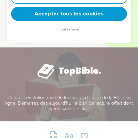
deviennent vos tremplins. Que vous guidiez un ministère, une
équipe, un groupe ou une famille, leur expérience est faite
Accepter tous les cookies
pour vous.
Tout refuser
Je découvre l’événement
Un outil révolutionnaire de lecture et d'étude de la Bible en
ligne. Démarrez dès aujourd'hui le plan de lecture offert dont
vous avez besoin.