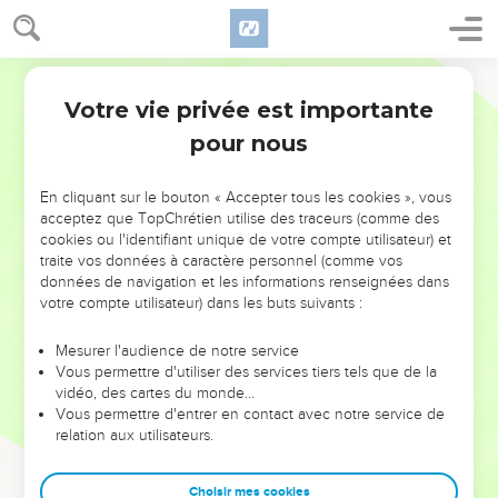
Votre vie privée est importante
pour nous
NE MANQUEZ PAS L’ÉVÉNEMENT
En cliquant sur le bouton « Accepter tous les cookies », vous
DE L’ANNÉE !
acceptez que TopChrétien utilise des traceurs (comme des
cookies ou l'identifiant unique de votre compte utilisateur) et
ET SI LEURS ERREURS POUVAIENT VOUS ÉVITER LES
traite vos données à caractère personnel (comme vos
VOTRES ?
données de navigation et les informations renseignées dans
votre compte utilisateur) dans les buts suivants :
On admire souvent les leaders pour leurs réussites, leur impact,
leur foi ou leur vision. Mais on voit moins les doutes, les erreurs
Mesurer l'audience de notre service
Vous permettre d'utiliser des services tiers tels que de la
et les saisons difficiles qu'ils ont traversés, alors même que ce
vidéo, des cartes du monde…
sont elles qui les ont façonnés.
Vous permettre d'entrer en contact avec notre service de
relation aux utilisateurs.
Dans cette conférence, leaders, entrepreneurs, et responsables
reviennent sur les erreurs marquantes de leur parcours et les
clés pour avancer avec plus de sagesse afin que leurs erreurs
Choisir mes cookies