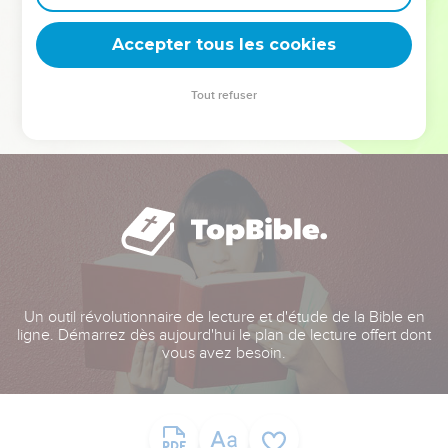
deviennent vos tremplins. Que vous guidiez un ministère, une
équipe, un groupe ou une famille, leur expérience est faite
Accepter tous les cookies
pour vous.
Tout refuser
Je découvre l’événement
Un outil révolutionnaire de lecture et d'étude de la Bible en
ligne. Démarrez dès aujourd'hui le plan de lecture offert dont
vous avez besoin.