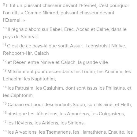
9
Il fut un puissant chasseur devant l'Eternel, c'est pourquoi
l'on dit : « Comme Nimrod, puissant chasseur devant
l'Eternel. »
10
Il régna d'abord sur Babel, Erec, Accad et Calné, dans le
pays de Shinear.
11
C’est de ce pays-là que sortit Assur. Il construisit Ninive,
Rehoboth-Hir, Calach
12
et Résen entre Ninive et Calach, la grande ville.
13
Mitsraïm eut pour descendants les Ludim, les Anamim, les
Lehabim, les Naphtuhim,
14
les Patrusim, les Casluhim, dont sont issus les Philistins, et
les Caphtorim.
15
Canaan eut pour descendants Sidon, son fils aîné, et Heth,
16
ainsi que les Jébusiens, les Amoréens, les Guirgasiens,
17
les Héviens, les Arkiens, les Siniens,
18
les Arvadiens, les Tsemariens, les Hamathiens. Ensuite, les