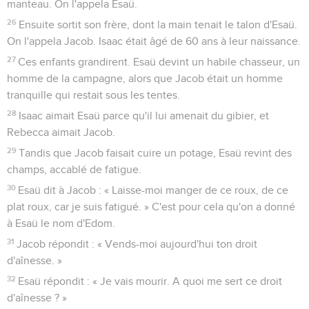
manteau. On l'appela Esaü.
26
Ensuite sortit son frère, dont la main tenait le talon d'Esaü.
On l'appela Jacob. Isaac était âgé de 60 ans à leur naissance.
27
Ces enfants grandirent. Esaü devint un habile chasseur, un
homme de la campagne, alors que Jacob était un homme
tranquille qui restait sous les tentes.
28
Isaac aimait Esaü parce qu'il lui amenait du gibier, et
Rebecca aimait Jacob.
29
Tandis que Jacob faisait cuire un potage, Esaü revint des
champs, accablé de fatigue.
30
Esaü dit à Jacob : « Laisse-moi manger de ce roux, de ce
plat roux, car je suis fatigué. » C'est pour cela qu'on a donné
à Esaü le nom d'Edom.
31
Jacob répondit : « Vends-moi aujourd'hui ton droit
d'aînesse. »
32
Esaü répondit : « Je vais mourir. A quoi me sert ce droit
d'aînesse ? »