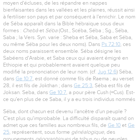
moyen d'écluses, de les répandre en nappes
bienfaisantes dans les vallées et les plaines, réussit ainsi
à fertiliser son pays et par conséquent à l'enrichir. Le nom
de Séba apparaît dans la Bible hébraïque sous deux
formes :
Chebâ
et
Séba
(Ost., Scéba, Séba ; Sg., Séba,
Saba ; la Vers. Syn. varie : Sheba et Séba, Saba et Séba,
ou même Séba pour les deux noms). Dans
Ps 72:10
, ces
deux noms paraissent ensemble. Séba désigne les
Sabéens d'Arabie, et Saba ceux qui avaient émigré en
Ethiopie et qui probablement avaient quelque peu
modifié la prononciation de leur nom. (cf.
Jug 12:6
) Séba,
dans
Ge 10:7
, est donné comme fils de Raema ; au verset
28, il est fils de Jokthan ; dans
Ge 25:3
, Séba est fils de
Joksan. Seba, dans
Ge 10:7
, a pour père Cush (=Cus). Est-
ce qu'en plus de ce Saba, il y a eu trois individus nommés
Séba, dont chacun est devenu l'ancêtre d'un peuple ?
C'est plus qu'improbable. La difficulté disparaît quand on
admet que ces familles aux nombreux fils, de
Ge 10
et
Ge
25
, représentent, sous forme
généalogique,
des
groupements
géographiques
de tribus ou de peuples