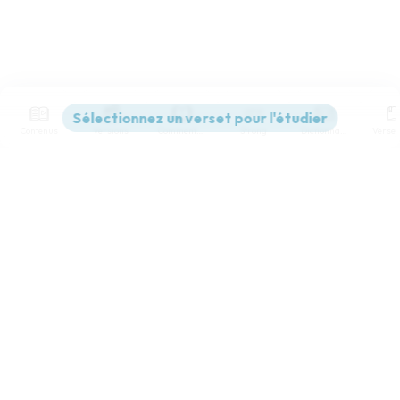
Contenus
Versions
Commentaires
Strong
Dictionnaire
Paramètres de lecture
Afficher les numéros de versets
Mode dyslexique
Désactivé
Simple
Coul
eur
Police d'écriture
Serif
Sans-serif