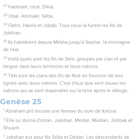
27
Hadoram, Uzal, Dikla,
28
Obal, Abimaël, Séba,
29
Ophir, Havila et Jobab. Tous ceux-là furent les fils de
Jokthan.
30
Ils habitèrent depuis Mésha jusqu'à Sephar, la montagne
de l'est.
31
Voilà quels sont les fils de Sem, groupés par clan et par
langue dans leurs territoires et leurs nations.
32
Tels sont les clans des fils de Noé en fonction de leur
lignée avec leurs nations. C'est d'eux que sont issues les
nations qui se sont dispersées sur la terre après le déluge.
Genèse 25
1
Abraham prit encore une femme du nom de Ketura.
2
Elle lui donna Zimran, Jokshan, Medan, Madian, Jishbak et
Shuach.
3
Jokshan eut pour fils Séba et Dedan. Les descendants de