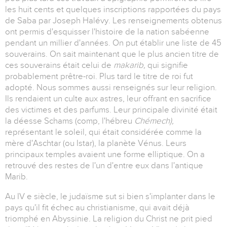
les huit cents et quelques inscriptions rapportées du pays
de Saba par Joseph Halévy. Les renseignements obtenus
ont permis d'esquisser l'histoire de la nation sabéenne
pendant un millier d'années. On put établir une liste de 45
souverains. On sait maintenant que le plus ancien titre de
ces souverains était celui de
makarib,
qui signifie
probablement prêtre-roi. Plus tard le titre de roi fut
adopté. Nous sommes aussi renseignés sur leur religion.
Ils rendaient un culte aux astres, leur offrant en sacrifice
des victimes et des parfums. Leur principale divinité était
la déesse Schams (comp, l'hébreu
Chémech),
représentant le soleil, qui était considérée comme la
mère d'Aschtar (ou Istar), la planète Vénus. Leurs
principaux temples avaient une forme elliptique. On a
retrouvé des restes de l'un d'entre eux dans l'antique
Marib.
Au IV e siècle, le judaïsme sut si bien s'implanter dans le
pays qu'il fit échec au christianisme, qui avait déjà
triomphé en Abyssinie. La religion du Christ ne prit pied