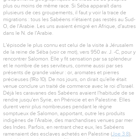
plus ou moins de même race. Si Séba apparaît dans
plusieurs de ces groupements, il faut y voir la trace de
migrations : tous les Sabéens n'étaient pas restés au Sud-
O, de l'Arabie. Les uns avaient émigré en Afrique, d'autres
dans le N. de l'Arabie.
L'épisode le plus connu est celui de la visite à Jérusalem
de la reine de Séba (voir ce mot), vers 950 av. J. -C, pour y
rencontrer Salomon. Elle y fit sensation par sa splendeur
et le nombre de ses serviteurs, comme aussi par ses
présents de grande valeur : or, aromates et pierres
précieuses (1Ro 10). De nos jours, on dirait qu'elle était
venue conclure un traité de commerce avec le roi d'Israël.
Déjà les caravanes des Sabéens avaient l'habitude de se
rendre jusqu'en Syrie, en Phénicie et en Palestine. Elles
durent venir plus nombreuses pendant le règne
somptueux de Salomon, apportant, outre les produits
indigènes de l'Arabie, des marchandises venues par mer
des Indes. Parfois, en rentrant chez eux, les Sabéens
ramenaient des esclaves achetés en Palestine (
Joe 3:8
),