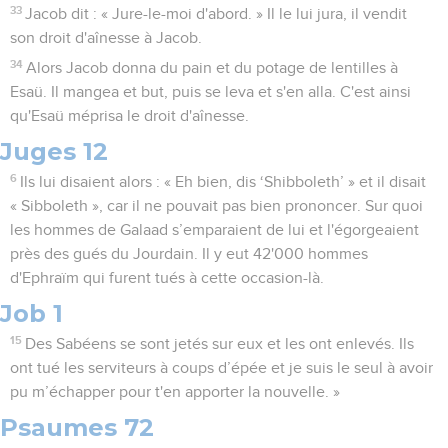
33
Jacob dit : « Jure-le-moi d'abord. » Il le lui jura, il vendit
son droit d'aînesse à Jacob.
34
Alors Jacob donna du pain et du potage de lentilles à
Esaü. Il mangea et but, puis se leva et s'en alla. C'est ainsi
qu'Esaü méprisa le droit d'aînesse.
Juges 12
6
Ils lui disaient alors : « Eh bien, dis ‘Shibboleth’ » et il disait
« Sibboleth », car il ne pouvait pas bien prononcer. Sur quoi
les hommes de Galaad s’emparaient de lui et l'égorgeaient
près des gués du Jourdain. Il y eut 42'000 hommes
d'Ephraïm qui furent tués à cette occasion-là.
Job 1
15
Des Sabéens se sont jetés sur eux et les ont enlevés. Ils
ont tué les serviteurs à coups d’épée et je suis le seul à avoir
pu m’échapper pour t'en apporter la nouvelle. »
Psaumes 72