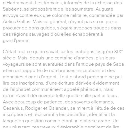
d'Hadramaout. Les Romains, informés de la richesse des
Sabéens, se proposèrent de les soumettre. Auguste
envoya contre eux une colonne militaire, commandée par
Aelius Gallus. Mais ce général, n'ayant pas su ou pu se
procurer de bons guides, s'égara avec ses troupes dans
des régions sauvages d'où elles échappèrent à
grand'peine.
C'était tout ce qu'on savait sur les. Sabéens jusqu'au XIX°
siècle. Mais, depuis une centaine d'années, plusieurs
voyageurs se sont aventurés dans l'antique pays de Saba
et en ont rapporté de nombreuses inscriptions et des
monnaies d'or et d'argent. Tout d'abord personne ne put
lire ces inscriptions, d'une écriture dérivée évidemment
de l'alphabet communément appelé phénicien, mais
qu'on n'avait découverte telle quelle nulle part ailleurs.
Avec beaucoup de patience, des savants allemands,
Gesenius, Rödiger et Osiander, se mirent à l'étude de ces
inscriptions et réussirent à les déchiffrer, identifiant la
langue en question comme étant un dialecte arabe. Un
peu plus tard ces travaux d'épigraphie permirent de lire