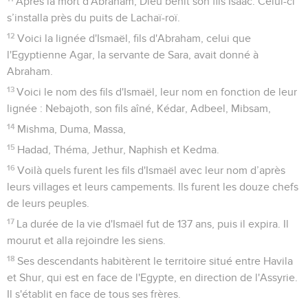
Après la mort d'Abraham, Dieu bénit son fils Isaac. Celui-ci
s’installa près du puits de Lachaï-roï.
12
Voici la lignée d'Ismaël, fils d'Abraham, celui que
l'Egyptienne Agar, la servante de Sara, avait donné à
Abraham.
13
Voici le nom des fils d'Ismaël, leur nom en fonction de leur
lignée : Nebajoth, son fils aîné, Kédar, Adbeel, Mibsam,
14
Mishma, Duma, Massa,
15
Hadad, Théma, Jethur, Naphish et Kedma.
16
Voilà quels furent les fils d'Ismaël avec leur nom d’après
leurs villages et leurs campements. Ils furent les douze chefs
de leurs peuples.
17
La durée de la vie d'Ismaël fut de 137 ans, puis il expira. Il
mourut et alla rejoindre les siens.
18
Ses descendants habitèrent le territoire situé entre Havila
et Shur, qui est en face de l'Egypte, en direction de l'Assyrie.
Il s'établit en face de tous ses frères.