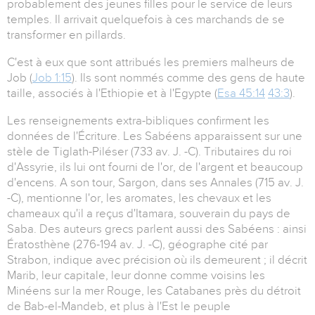
probablement des jeunes filles pour le service de leurs
temples. Il arrivait quelquefois à ces marchands de se
transformer en pillards.
C'est à eux que sont attribués les premiers malheurs de
Job (
Job 1:15
). Ils sont nommés comme des gens de haute
taille, associés à l'Ethiopie et à l'Egypte (
Esa 45:14
43:3
).
Les renseignements extra-bibliques confirment les
données de l'Écriture. Les Sabéens apparaissent sur une
stèle de Tiglath-Piléser (733 av. J. -C). Tributaires du roi
d'Assyrie, ils lui ont fourni de l'or, de l'argent et beaucoup
d'encens. A son tour, Sargon, dans ses Annales (715 av. J.
-C), mentionne l'or, les aromates, les chevaux et les
chameaux qu'il a reçus d'Itamara, souverain du pays de
Saba. Des auteurs grecs parlent aussi des Sabéens : ainsi
Ératosthène (276-194 av. J. -C), géographe cité par
Strabon, indique avec précision où ils demeurent ; il décrit
Marib, leur capitale, leur donne comme voisins les
Minéens sur la mer Rouge, les Catabanes près du détroit
de Bab-el-Mandeb, et plus à l'Est le peuple