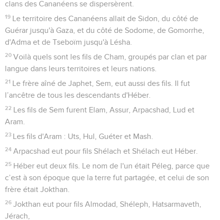
clans des Cananéens se dispersèrent.
19
Le territoire des Cananéens allait de Sidon, du côté de
Guérar jusqu'à Gaza, et du côté de Sodome, de Gomorrhe,
d'Adma et de Tseboïm jusqu'à Lésha.
20
Voilà quels sont les fils de Cham, groupés par clan et par
langue dans leurs territoires et leurs nations.
21
Le frère aîné de Japhet, Sem, eut aussi des fils. Il fut
l’ancêtre de tous les descendants d'Héber.
22
Les fils de Sem furent Elam, Assur, Arpacshad, Lud et
Aram.
23
Les fils d'Aram : Uts, Hul, Guéter et Mash.
24
Arpacshad eut pour fils Shélach et Shélach eut Héber.
25
Héber eut deux fils. Le nom de l'un était Péleg, parce que
c’est à son époque que la terre fut partagée, et celui de son
frère était Jokthan.
26
Jokthan eut pour fils Almodad, Shéleph, Hatsarmaveth,
Jérach,