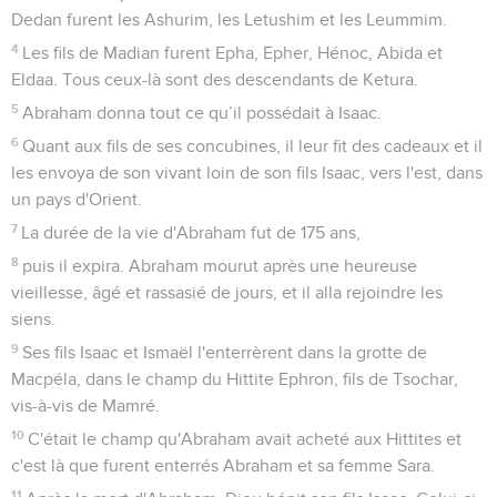
Dedan furent les Ashurim, les Letushim et les Leummim.
4
Les fils de Madian furent Epha, Epher, Hénoc, Abida et
Eldaa. Tous ceux-là sont des descendants de Ketura.
5
Abraham donna tout ce qu’il possédait à Isaac.
6
Quant aux fils de ses concubines, il leur fit des cadeaux et il
les envoya de son vivant loin de son fils Isaac, vers l'est, dans
un pays d'Orient.
7
La durée de la vie d'Abraham fut de 175 ans,
8
puis il expira. Abraham mourut après une heureuse
vieillesse, âgé et rassasié de jours, et il alla rejoindre les
siens.
9
Ses fils Isaac et Ismaël l'enterrèrent dans la grotte de
Macpéla, dans le champ du Hittite Ephron, fils de Tsochar,
vis-à-vis de Mamré.
10
C'était le champ qu'Abraham avait acheté aux Hittites et
c'est là que furent enterrés Abraham et sa femme Sara.
11