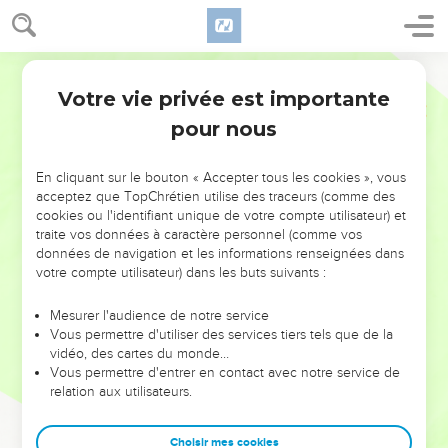
Votre vie privée est importante
pour nous
NE MANQUEZ PAS L’ÉVÉNEMENT
En cliquant sur le bouton « Accepter tous les cookies », vous
DE L’ANNÉE !
acceptez que TopChrétien utilise des traceurs (comme des
cookies ou l'identifiant unique de votre compte utilisateur) et
ET SI LEURS ERREURS POUVAIENT VOUS ÉVITER LES
traite vos données à caractère personnel (comme vos
VOTRES ?
données de navigation et les informations renseignées dans
votre compte utilisateur) dans les buts suivants :
On admire souvent les leaders pour leurs réussites, leur impact,
leur foi ou leur vision. Mais on voit moins les doutes, les erreurs
Mesurer l'audience de notre service
Vous permettre d'utiliser des services tiers tels que de la
et les saisons difficiles qu'ils ont traversés, alors même que ce
vidéo, des cartes du monde…
sont elles qui les ont façonnés.
Vous permettre d'entrer en contact avec notre service de
relation aux utilisateurs.
Dans cette conférence, leaders, entrepreneurs, et responsables
reviennent sur les erreurs marquantes de leur parcours et les
clés pour avancer avec plus de sagesse afin que leurs erreurs
Choisir mes cookies