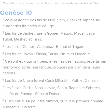
Ces vidéos ne sont pas disponibles en colonnes en dehors de la vue Bible.
Genèse 10
1
Voici la lignée des fils de Noé, Sem, Cham et Japhet. Ils
eurent des fils après le déluge.
2
Les fils de Japhet furent Gomer, Magog, Madaï, Javan,
Tubal, Méshec et Tiras.
3
Les fils de Gomer : Ashkenaz, Riphat et Togarma.
4
Les fils de Javan : Elisha, Tarsis, Kittim et Dodanim.
5
Ce sont eux qui ont peuplé les îles des nations, répartis par
territoire d’après leur langue, groupés par clan dans leurs
nations.
6
Les fils de Cham furent Cush Mitsraïm, Puth et Canaan.
7
Les fils de Cush : Saba, Havila, Sabta, Raema et Sabteca.
Les fils de Raema : Séba et Dedan.
8
Cush eut aussi pour fils Nimrod, qui fut le premier homme
puissant sur la terre.