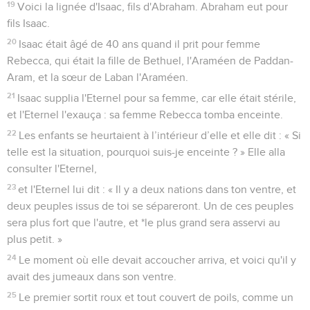
19
Voici la lignée d'Isaac, fils d'Abraham. Abraham eut pour
fils Isaac.
20
Isaac était âgé de 40 ans quand il prit pour femme
Rebecca, qui était la fille de Bethuel, l'Araméen de Paddan-
Aram, et la sœur de Laban l'Araméen.
21
Isaac supplia l'Eternel pour sa femme, car elle était stérile,
et l'Eternel l'exauça : sa femme Rebecca tomba enceinte.
22
Les enfants se heurtaient à l’intérieur d’elle et elle dit : « Si
telle est la situation, pourquoi suis-je enceinte ? » Elle alla
consulter l'Eternel,
23
et l'Eternel lui dit : « Il y a deux nations dans ton ventre, et
deux peuples issus de toi se sépareront. Un de ces peuples
sera plus fort que l'autre, et *le plus grand sera asservi au
plus petit. »
24
Le moment où elle devait accoucher arriva, et voici qu'il y
avait des jumeaux dans son ventre.
25
Le premier sortit roux et tout couvert de poils, comme un