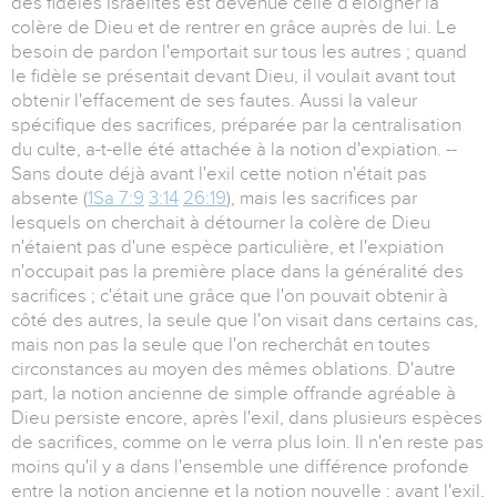
des fidèles Israélites est devenue celle d'éloigner la
colère de Dieu et de rentrer en grâce auprès de lui. Le
besoin de pardon l'emportait sur tous les autres ; quand
le fidèle se présentait devant Dieu, il voulait avant tout
obtenir l'effacement de ses fautes. Aussi la valeur
spécifique des sacrifices, préparée par la centralisation
du culte, a-t-elle été attachée à la notion d'expiation. --
Sans doute déjà avant l'exil cette notion n'était pas
absente (
1Sa 7:9
3:14
26:19
), mais les sacrifices par
lesquels on cherchait à détourner la colère de Dieu
n'étaient pas d'une espèce particulière, et l'expiation
n'occupait pas la première place dans la généralité des
sacrifices ; c'était une grâce que l'on pouvait obtenir à
côté des autres, la seule que l'on visait dans certains cas,
mais non pas la seule que l'on recherchât en toutes
circonstances au moyen des mêmes oblations. D'autre
part, la notion ancienne de simple offrande agréable à
Dieu persiste encore, après l'exil, dans plusieurs espèces
de sacrifices, comme on le verra plus loin. Il n'en reste pas
moins qu'il y a dans l'ensemble une différence profonde
entre la notion ancienne et la notion nouvelle : avant l'exil,