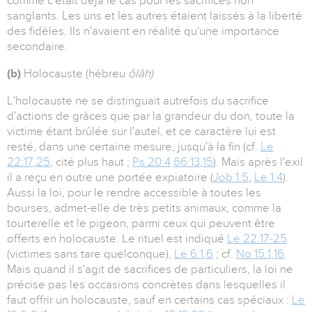
comme c'était déjà le cas pour les sacrifices non
sanglants. Les uns et les autres étaient laissés à la liberté
des fidèles. Ils n'avaient en réalité qu'une importance
secondaire.
(b)
Holocauste (hébreu
ôlâh)
L'holocauste ne se distinguait autrefois du sacrifice
d'actions de grâces que par la grandeur du don, toute la
victime étant brûlée sur l'autel, et ce caractère lui est
resté, dans une certaine mesure, jusqu'à la fin (cf.
Le
22:17
,
25
, cité plus haut ;
Ps 20:4
66:13
,
15
). Mais après l'exil
il a reçu en outre une portée expiatoire (
Job 1:5
,
Le 1:4
).
Aussi la loi, pour le rendre accessible à toutes les
bourses, admet-elle de très petits animaux, comme la
tourterelle et le pigeon, parmi ceux qui peuvent être
offerts en holocauste. Le rituel est indiqué
Le 22:17-25
(victimes sans tare quelconque),
Le 6:1
,
6
; cf.
No 15:1
,
16
.
Mais quand il s'agit de sacrifices de particuliers, la loi ne
précise pas les occasions concrètes dans lesquelles il
faut offrir un holocauste, sauf en certains cas spéciaux :
Le