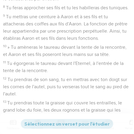
8
Tu feras approcher ses fils et tu les habilleras des tuniques.
9
Tu mettras une ceinture à Aaron et à ses fils et tu
attacheras des coiffes aux fils d'Aaron. La fonction de prêtre
leur appartiendra par une prescription perpétuelle. Ainsi, tu
établiras Aaron et ses fils dans leurs fonctions.
10
» Tu amèneras le taureau devant la tente de la rencontre,
et Aaron et ses fils poseront leurs mains sur sa tête.
11
Tu égorgeras le taureau devant l'Eternel, à l'entrée de la
tente de la rencontre.
12
Tu prendras de son sang, tu en mettras avec ton doigt sur
les cornes de l'autel, puis tu verseras tout le sang au pied de
l'autel.
13
Tu prendras toute la graisse qui couvre les entrailles, le
grand lobe du foie, les deux rognons et la graisse qui les
entoure, et tu brûleras cela sur l'autel.
14
Mais tu brûleras au feu à l’extérieur du camp la viande du
Contenus
Versions
Commentaires
Strong
Dictionnaire
taureau, sa peau et ses excréments. C'est un sacrifice pour le