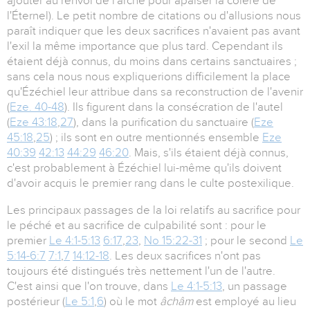
ajouter au renvoi de l'arche pour apaiser la colère de
l'Éternel). Le petit nombre de citations ou d'allusions nous
paraît indiquer que les deux sacrifices n'avaient pas avant
l'exil la même importance que plus tard. Cependant ils
étaient déjà connus, du moins dans certains sanctuaires ;
sans cela nous nous expliquerions difficilement la place
qu'Ézéchiel leur attribue dans sa reconstruction de l'avenir
(
Eze. 40-48
). Ils figurent dans la consécration de l'autel
(
Eze 43:18
,
27
), dans la purification du sanctuaire (
Eze
45:18
,
25
) ; ils sont en outre mentionnés ensemble
Eze
40:39
42:13
44:29
46:20
. Mais, s'ils étaient déjà connus,
c'est probablement à Ézéchiel lui-même qu'ils doivent
d'avoir acquis le premier rang dans le culte postexilique.
Les principaux passages de la loi relatifs au sacrifice pour
le péché et au sacrifice de culpabilité sont : pour le
premier
Le 4:1-5:13
6:17
,
23
,
No 15:22-31
; pour le second
Le
5:14-6:7
7:1
,
7
14:12-18
. Les deux sacrifices n'ont pas
toujours été distingués très nettement l'un de l'autre.
C'est ainsi que l'on trouve, dans
Le 4:1-5:13
, un passage
postérieur (
Le 5:1
,
6
) où le mot
âchâm
est employé au lieu