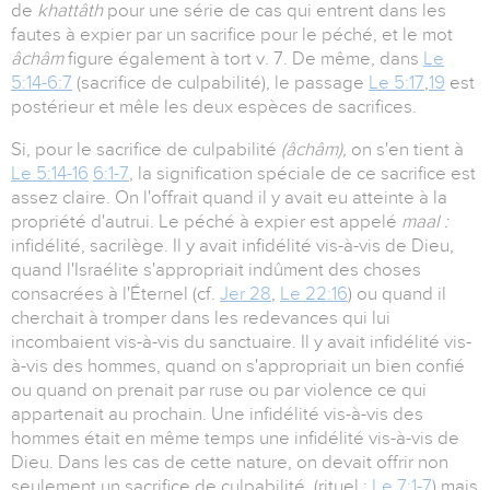
de
khattâth
pour une série de cas qui entrent dans les
fautes à expier par un sacrifice pour le péché, et le mot
âchâm
figure également à tort v. 7. De même, dans
Le
5:14-6:7
(sacrifice de culpabilité), le passage
Le 5:17
,
19
est
postérieur et mêle les deux espèces de sacrifices.
Si, pour le sacrifice de culpabilité
(âchâm),
on s'en tient à
Le 5:14-16
6:1-7
, la signification spéciale de ce sacrifice est
assez claire. On l'offrait quand il y avait eu atteinte à la
propriété d'autrui. Le péché à expier est appelé
maal :
infidélité, sacrilège. Il y avait infidélité vis-à-vis de Dieu,
quand l'Israélite s'appropriait indûment des choses
consacrées à l'Éternel (cf.
Jer 28
,
Le 22:16
) ou quand il
cherchait à tromper dans les redevances qui lui
incombaient vis-à-vis du sanctuaire. Il y avait infidélité vis-
à-vis des hommes, quand on s'appropriait un bien confié
ou quand on prenait par ruse ou par violence ce qui
appartenait au prochain. Une infidélité vis-à-vis des
hommes était en même temps une infidélité vis-à-vis de
Dieu. Dans les cas de cette nature, on devait offrir non
seulement un sacrifice de culpabilité, (rituel :
Le 7:1-7
) mais