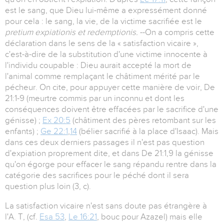
est le sang, que Dieu lui-même a expressément donné
pour cela : le sang, la vie, de la victime sacrifiée est le
pretium expiationis et redemptionis.
--On a compris cette
déclaration dans le sens de la « satisfaction vicaire »,
c'est-à-dire de la substitution d'une victime innocente à
l'individu coupable : Dieu aurait accepté la mort de
l'animal comme remplaçant le châtiment mérité par le
pécheur. On cite, pour appuyer cette manière de voir, De
21:1-9 (meurtre commis par un inconnu et dont les
conséquences doivent être effacées par le sacrifice d'une
génisse) ;
Ex 20:5
(châtiment des pères retombant sur les
enfants) ;
Ge 22:1
,
14
(bélier sacrifié à la place d'Isaac). Mais
dans ces deux derniers passages il n'est pas question
d'expiation proprement dite, et dans De 21:1,9 la génisse
qu'on égorge pour effacer le sang répandu rentre dans la
catégorie des sacrifices pour le péché dont il sera
question plus loin (3, c).
La satisfaction vicaire n'est sans doute pas étrangère à
l'A. T, (cf.
Esa 53
,
Le 16:21
, bouc pour Azazel) mais elle