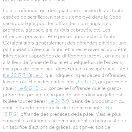
Le mot offrande, qui désignait dans l'ancien Israël toute
espèce de sacrifices, n'est plus employé dans le Code
sacerdotal que pour les offrandes non sanglantes :
prémices, gâteaux, grains rôtis et broyés, etc. Les
offrandes pouvaient être présentées seules à l'autel.
C'étaient alors généralement des offrandes privées : une
partie était brûlée sur l'autel et le reste revenait au prêtre.
Elles étaient apprêtées de différentes façons ; on ajoutait
à la fleur de farine de l'huile et quelquefois de l'encens,
mais pas de levain, sauf dans certains cas spéciaux. --Voir
(
Le 23:17
7:13
)
Le 2
, qui indique cinq espèces d'offrandes
laissées au choix des particuliers ;
Le 6:7
,
11
, qui précise le
rituel ;
Le 6:12
,
16
, qui concerne l'offrande que le grand-
prêtre doit présenter au jour de son ordination (elle est
brûlée tout entière) ;
Le 24:5
,
9
, pains de proposition, qui
sont l'offrande perpétuelle de la communauté ;
No
15:17
,
21
, offrande des prémices de la pâte. Mais le plus
souvent les offrandes accompagnaient un holocauste ou
un sacrifice d'actions de grâces, soit privé, soit de