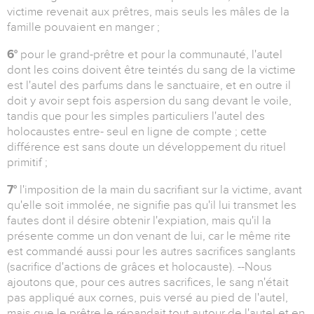
victime revenait aux prêtres, mais seuls les mâles de la
famille pouvaient en manger ;
6°
pour le grand-prêtre et pour la communauté, l'autel
dont les coins doivent être teintés du sang de la victime
est l'autel des parfums dans le sanctuaire, et en outre il
doit y avoir sept fois aspersion du sang devant le voile,
tandis que pour les simples particuliers l'autel des
holocaustes entre- seul en ligne de compte ; cette
différence est sans doute un développement du rituel
primitif ;
7°
l'imposition de la main du sacrifiant sur la victime, avant
qu'elle soit immolée, ne signifie pas qu'il lui transmet les
fautes dont il désire obtenir l'expiation, mais qu'il la
présente comme un don venant de lui, car le même rite
est commandé aussi pour les autres sacrifices sanglants
(sacrifice d'actions de grâces et holocauste). --Nous
ajoutons que, pour ces autres sacrifices, le sang n'était
pas appliqué aux cornes, puis versé au pied de l'autel,
mais que le prêtre le répandait tout autour de l'autel et en