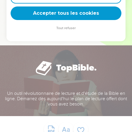
deviennent vos tremplins. Que vous guidiez un ministère, une
équipe, un groupe ou une famille, leur expérience est faite
Accepter tous les cookies
pour vous.
Tout refuser
Je découvre l’événement
Un outil révolutionnaire de lecture et d'étude de la Bible en
ligne. Démarrez dès aujourd'hui le plan de lecture offert dont
vous avez besoin.