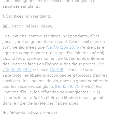
Nous distinguons entre sacrifices non sanglants et
sacrifices sanglants.
1. Sacrifices non sanglants.
(a)
Libation (hébreu
nések)
Les libations, comme sacrifices indépendants, n'ont
jamais joué un grand rôle en Israël. Avant l'exil elles ne
sont mentionnées que
1Sa 7:6
(
2Sa 23:16
n'entre pas en
ligne de compte parce qu'il s'agit d'un fait très spécial).
Quand les prophètes parlent de libations, ils entendent
des libations faites en l'honneur des dieux païens (
Jer
7:18
32:29
44:17
,
Os 9:4
). --Dans le Code
et suivant
sacerdotal les libations accompagnent toujours d'autres
sacrifices : les libations de vin, dans un grand nombre de
cas, les sacrifices sanglants (
No 15:1
,
16
28:31
etc.) ; les
libations d'huile, les offrandes non sanglantes (
Le 2
).
D'après le traité
Sukka
(4:9), une libation d'eau figurait
dans le rituel de la fête des Tabernacles.
(b)
Offrande (hébreu
minkhâ)