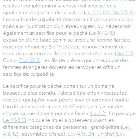
restituer complètement la chose mal acquise en y
ajoutant un cinquième de sa valeur (
Le 5:16
6:4
,
No 5:5-8
).
Le sacrifice de culpabilité était réclamé dans certains cas
spéciaux : purification d'un lépreux guéri, qui nécessitait
également un sacrifice pour le péché (
Le 14:12-18
) ;
expiation d'une faute commise avec une femme fiancée,
mais non affranchie (
Le 19:20
,
22
) ; renouvellement du
voeu du naziréen souillé par le contact d'un mort (
No 6:12
).
Comp.
Esd 10:19
: les fils de prêtres qui ont épousé des
femmes étrangères doivent les renvoyer et offrir un
sacrifice de culpabilité.
Le sacrifice pour le péché portait sur un domaine
beaucoup plus étendu. Il devait être offert « toutes les
fois que quelqu'un avait péché involontairement contre
l'un des commandements de l'Éternel, en faisant des
choses qui ne doivent point se faire » (
Le 4:2
). Le passage
Le 4:1-5:13
indique le rituel à observer suivant les
différentes catégories de personnes : grand-prêtre (
Lev
4:3
,
12
) ; assemblée d'Israël (
Lev 4:13
,
21
) ; un chef (
Lev