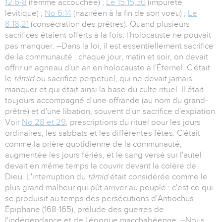
12:6-8
(femme accouchée) ;
Le 15:15
,
30
(impureté
lévitique) ;
No 6:14
(naziréen à la fin de son voeu) ;
Le
8:18
,
21
(consécration des prêtres). Quand plusieurs
sacrifices étaient offerts à la fois, l'holocauste ne pouvait
pas manquer. --Dans la loi, il est essentiellement sacrifice
de la communauté : chaque jour, matin et soir, on devait
offrir un agneau d'un an en holocauste à l'Éternel. C'était
le
tâmid
ou sacrifice perpétuel, qui ne devait jamais
manquer et qui était ainsi la base du culte rituel. Il était
toujours accompagné d'une offrande (au nom du grand-
prêtre) et d'une libation, souvent d'un sacrifice d'expiation.
Voir
No 28 et 29
, prescriptions du rituel pour les jours
ordinaires, les sabbats et les différentes fêtes. C'était
comme la prière quotidienne de la communauté,
augmentée les jours fériés, et le sang versé sur l'autel
devait en même temps la couvrir devant la colère de
Dieu. L'interruption du
tâmid
était considérée comme le
plus grand malheur qui pût arriver au peuple : c'est ce qui
se produisit au temps des persécutions d'Antiochus
Épiphane (168-165), prélude des guerres de
l'indépendance et de l'époque macchabéenne. --Nous