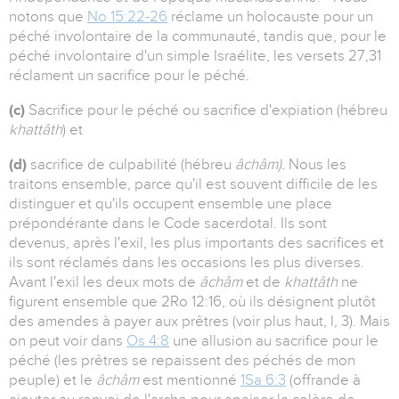
notons que
No 15:22-26
réclame un holocauste pour un
péché involontaire de la communauté, tandis que, pour le
péché involontaire d'un simple Israélite, les versets 27,31
réclament un sacrifice pour le péché.
(c)
Sacrifice pour le péché ou sacrifice d'expiation (hébreu
khattâth
) et
(d)
sacrifice de culpabilité (hébreu
âchâm).
Nous les
traitons ensemble, parce qu'il est souvent difficile de les
distinguer et qu'ils occupent ensemble une place
prépondérante dans le Code sacerdotal. Ils sont
devenus, après l'exil, les plus importants des sacrifices et
ils sont réclamés dans les occasions les plus diverses.
Avant l'exil les deux mots de
âchâm
et de
khattâth
ne
figurent ensemble que 2Ro 12:16, où ils désignent plutôt
des amendes à payer aux prêtres (voir plus haut, I, 3). Mais
on peut voir dans
Os 4:8
une allusion au sacrifice pour le
péché (les prêtres se repaissent des péchés de mon
peuple) et le
âchâm
est mentionné
1Sa 6:3
(offrande à