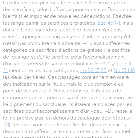
Ils ont conservé plus que les suivants l'ancien caractère
des sacrifices, celui d'offrande pour remercier Dieu de ses
bienfaits et implorer de nouvelles bénédictions. Ézéchiel
les range parmi les sacrifices expiatoires (
Eze 45:17
), mais
dans le Code sacerdotal cette signification n'est pas
relevée, quoique le sang versé sur l'autel suppose qu'elle
n'était pas complètement absente. --Il y avait différentes
catégories de sacrifices d'actions de grâces : le sacrifice
de louange
(tôda),
le sacrifice pour l'accomplissement
d'un voeu
(néder),
le sacrifice volontaire
(nedâbâ).
Le 7:11-
21
mentionne les trois catégories,
Le 22:17
,
25
et
No 15:1
,
16
les deux dernières. Ces passages contiennent en outre
des indications sur le rituel, mais le plus complet à ce
point de vue est
Le 3
. Nous notons qu'il n'y a pas de
catégorie spéciale pour les sacrifices de supplication : vu
l'éloignement du sanctuaire, ils étaient remplacés par les
sacrifices pour l'accomplissement d'un voeu. --Du reste la
loi ne précise pas, en dehors du catalogue des fêtes (
Le
23
), les occasions dans lesquelles les divers sacrifices
devaient être offerts ; elle se contente d'en fixer le rituel,