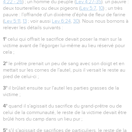
4:22 - 26
) ; un homme du peuple (
Lev 4:27-35
). un pauvre :
deux tourterelles ou deux pigeons (
Lev 5:7
,
10
) ; un très
pauvre : l'offrande d'un dixième d'épha de fleur de farine
(
Lev 5:11
,
13
; voir aussi
Lev 6:24
,
30
). Nous nous bornons à
relever les détails suivants :
1°
celui qui offrait le sacrifice devait poser la main sur la
victime avant de l'égorger lui-même au lieu réservé pour
cela ;
2°
le prêtre prenait un peu de sang avec son doigt et en
mettait sur les cornes de l'autel, puis il versait le reste au
pied de celui-ci ;
3°
il brûlait ensuite sur l'autel les parties grasses de la
victime ;
4°
quand il s'agissait du sacrifice du grand-prêtre ou de
celui de la communauté, le reste de la victime devait être
brûlé hors du camp dans un lieu pur ;
5°
s'il s'agissait de sacrifices de particuliers, le reste de la