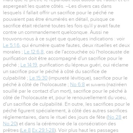
aspergeait les quatre côtés. --Les divers cas dans
lesquels il fallait offrir un sacrifice pour le péché ne
pouvaient pas être énumérés en détail, puisque ce
sacrifice était réclamé toutes les fois qu'il y avait faute
contre un commandement quelconque. Aussi ne
trouvons-nous à ce sujet que quelques indications : voir
Le 5:1
,
6
, qui énumère quatre fautes, deux rituelles et deux
morales ;
Le 12:6
,
8
, cas de l'accouchée où l'holocauste de
purification doit être accompagné d'un sacrifice pour le
péché ;
Le 14:19
, purification du lépreux guéri, oui réclame
un sacrifice pour le péché à côté du sacrifice de
culpabilité ;
Le 15:30
(impureté lévitique), sacrifice pour le
péché à côté de l'holocauste ;
No 6:8
(naziréen
et suivants
souillé par le contact d'un mort), sacrifice pour le péché à
côté de l'holocauste et, pour le renouvellement du voeu,
d'un sacrifice de culpabilité. En outre, les sacrifices pour le
péché figurent spécialement, à côté des autres sacrifices
réglementaires, dans le rituel des jours de fête (
No 28
et
No 20
) et dans la cérémonie de la consécration des
prêtres (
Le 8
Ex 29:1-28
). Voir plus haut les passages