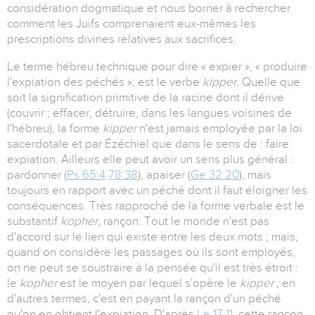
considération dogmatique et nous borner à rechercher
comment les Juifs comprenaient eux-mêmes les
prescriptions divines relatives aux sacrifices.
Le terme hébreu technique pour dire « expier », « produire
l'expiation des péchés », est le verbe
kipper.
Quelle que
soit la signification primitive de la racine dont il dérive
(couvrir ; effacer, détruire, dans les langues voisines de
l'hébreu), la forme
kipper
n'est jamais employée par la loi
sacerdotale et par Ézéchiel que dans le sens de : faire
expiation. Ailleurs elle peut avoir un sens plus général :
pardonner (
Ps 65:4
78:38
), apaiser (
Ge 32:20
), mais
toujours en rapport avec un péché dont il faut éloigner les
conséquences. Très rapproché de la forme verbale est le
substantif
kopher,
rançon. Tout le monde n'est pas
d'accord sur le lien qui existe entre les deux mots ; mais,
quand on considère les passages où ils sont employés,
on ne peut se soustraire à la pensée qu'il est très étroit :
le
kopher
est le moyen par lequel s'opère le
kipper ;
en
d'autres termes, c'est en payant la rançon d'un péché
qu'on en obtient l'expiation. D'après
Le 17:11
, cette rançon