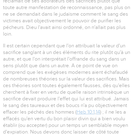
réclamait de ses adorateurs des sacrifices plutôt que
toute autre manifestation de reconnaissance, pas plus on
ne se demandait dans le judaïsme comment le sang des
victimes avait objectivement le pouvoir de purifier les
pécheurs. Dieu l'avait ainsi ordonné, on n'allait pas plus
loin.
Il est certain cependant que l'on attribuait la valeur d'un
sacrifice sanglant à un des éléments du rite plutôt qu'à un
autre, et que l'on interprétait l'offrande du sang dans un
sens plutôt que dans un autre. A ce point de vue on
comprend que les exégèses modernes aient échafaudé
de nombreuses théories sur la valeur des sacrifices. Mais
ces théories sont toutes également fausses, dès qu'elles
cherchent à fixer en vertu de quelle raison intrinsèque un
sacrifice devait produire l'effet qui lui est attribué. Jamais
le sang des taureaux et des boucs n'a pu objectivement
effacer les péchés des hommes (
Heb 10:1
,
14
) ; il ne les a
effacés qu'en vertu du bon plaisir divin qui a bien voulu
établir (ou accepter) pour un temps un semblable moyen
d'expiation. Nous devons donc laisser de côté toute