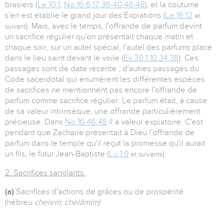
brasiers (
Le 10:1
,
No 16:6
,
17
,
36-40
,
46-48
), et la coutume
s'en est établie le grand jour des Expiations (
Le 16:12
et
). Mais, avec le temps, l'offrande de parfum devint
suivant
un sacrifice régulier qu'on présentait chaque matin et
chaque soir, sur un autel spécial, l'autel des parfums placé
dans le lieu saint devant le voile (
Ex 30:1
,
10
,
34
,
38
). Ces
passages sont de date récente ; d'autres passages du
Code sacerdotal qui énumèrent les différentes espèces
de sacrifices ne mentionnent pas encore l'offrande de
parfum comme sacrifice régulier. Le parfum était, à cause
de sa valeur intrinsèque, une offrande particulièrement
précieuse. Dans
No 16:46
,
48
il a valeur expiatoire. C'est
pendant que Zacharie présentait à Dieu l'offrande de
parfum dans le temple qu'il reçut la promesse qu'il aurait
un fils, le futur Jean-Baptiste (
Lu 1:9
).
et suivants
2. Sacrifices sanglants.
(a)
Sacrifices d'actions de grâces ou de prospérité
(hébreu
chelem, chelâmim)