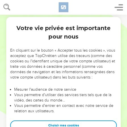
Votre vie privée est importante
pour nous
NE MANQUEZ PAS L’ÉVÉNEMENT
En cliquant sur le bouton « Accepter tous les cookies », vous
DE L’ANNÉE !
acceptez que TopChrétien utilise des traceurs (comme des
cookies ou l'identifiant unique de votre compte utilisateur) et
ET SI LEURS ERREURS POUVAIENT VOUS ÉVITER LES
traite vos données à caractère personnel (comme vos
VOTRES ?
données de navigation et les informations renseignées dans
votre compte utilisateur) dans les buts suivants :
On admire souvent les leaders pour leurs réussites, leur impact,
leur foi ou leur vision. Mais on voit moins les doutes, les erreurs
Mesurer l'audience de notre service
Vous permettre d'utiliser des services tiers tels que de la
et les saisons difficiles qu'ils ont traversés, alors même que ce
vidéo, des cartes du monde…
sont elles qui les ont façonnés.
Vous permettre d'entrer en contact avec notre service de
relation aux utilisateurs.
Dans cette conférence, leaders, entrepreneurs, et responsables
reviennent sur les erreurs marquantes de leur parcours et les
clés pour avancer avec plus de sagesse afin que leurs erreurs
Choisir mes cookies