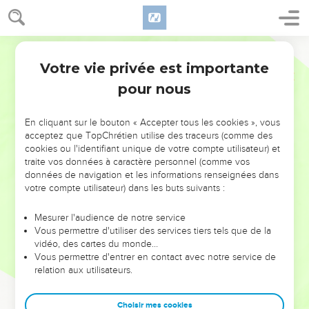
Votre vie privée est importante
pour nous
NE MANQUEZ PAS L’ÉVÉNEMENT
En cliquant sur le bouton « Accepter tous les cookies », vous
DE L’ANNÉE !
acceptez que TopChrétien utilise des traceurs (comme des
cookies ou l'identifiant unique de votre compte utilisateur) et
ET SI LEURS ERREURS POUVAIENT VOUS ÉVITER LES
traite vos données à caractère personnel (comme vos
VOTRES ?
données de navigation et les informations renseignées dans
votre compte utilisateur) dans les buts suivants :
On admire souvent les leaders pour leurs réussites, leur impact,
leur foi ou leur vision. Mais on voit moins les doutes, les erreurs
Mesurer l'audience de notre service
Vous permettre d'utiliser des services tiers tels que de la
et les saisons difficiles qu'ils ont traversés, alors même que ce
vidéo, des cartes du monde…
sont elles qui les ont façonnés.
Vous permettre d'entrer en contact avec notre service de
relation aux utilisateurs.
Dans cette conférence, leaders, entrepreneurs, et responsables
reviennent sur les erreurs marquantes de leur parcours et les
clés pour avancer avec plus de sagesse afin que leurs erreurs
Choisir mes cookies