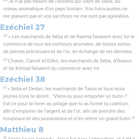
20
Je n’ai pas besoin de l'encens qui vient de Séba, du
roseau aromatique d'un pays lointain. Vos holocaustes ne
me plaisent pas et vos sacrifices ne me sont pas agréables.
Ezéchiel 27
22
» Les marchands de Séba et de Raema faisaient avec toi le
commerce de tous les meilleurs aromates, de toutes sortes
de pierres précieuses et de l'or, en échange de tes denrées.
23
Charan, Canné et Eden, les marchands de Séba, d'Assour
et de Kilmad faisaient du commerce avec toi.
Ezéchiel 38
13
» Séba et Dedan, les marchands de Tarsis et tous leurs
jeunes lions te diront : ‘Viens-tu pour emporter un butin ?
Est-ce pour te livrer au pillage que tu as formé ta coalition,
afin d’emporter de l'argent et de l'or, afin de prendre des
troupeaux et des possessions et d’en retirer un grand butin ?’
Matthieu 8
10