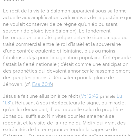
Le récit de la visite à Salomon appartient sous sa forme
actuelle aux amplifications admiratives de la postérité qui
ne voulait conserver de ce règne qu'un éblouissant
souvenir de gloire (voir Salomon). Le fondement
historique en aura été quelque entente économique ou
traité commercial entre le roi d'Israël et la souveraine
d'une contrée opulente et lointaine, plus ou moins
fabuleuse déjà pour l'imagination populaire. Cet épisode
flattait la fierté nationale ; c'était comme une anticipation
des prophéties qui devaient annoncer le rassemblement
des peuples païens à Jérusalem pour la gloire de
Jéhovah. (cf.
Esa 60:6
)
Jésus a fait une allusion à ce récit (
Mt 12:42
Lu
parallèle
11:31
). Refusant à ses interlocuteurs le signe, ou miracle,
qu'on lui demandait, if leur rappelle celui du prophète
Jonas qui suffit aux Ninivites pour les amener à se
repentir, et la visite de la « reine du Midi » qui « vint des
extrémités de la terre pour entendre la sagesse de