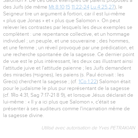
Salomon ». De ces deux exemples de païens proposés à
des Juifs (de même
Mt 8:10
:
15
11:22-24
Lu 4:25
,
27
), le
Seigneur tire un argument à fortiori, car il est lui-même
« plus que Jonas » et « plus que Salomon ». On peut
relever les contrastes par lesquels les deux exemples se
complètent : une repentance collective, et un hommage
individuel ; un peuple, et une souveraine ; des hommes,
et une femme ; un réveil provoqué par une prédication, et
une recherche spontanée de la sagesse. Ce dernier point
de vue est le plus intéressant, les deux cas illustrant ainsi
l'attitude juive et l'attitude païenne ; les Juifs demandent
des miracles (=signes), les païens (s. Paul écrivait : les
Grecs) cherchent la sagesse ; (cf.
1Co 1:22
) Salomon était
pour le judaïsme le plus pur représentant de la sagesse
(cf. 1Ro 4:31, Sag 7:17-21 8 9), et lorsque Jésus déclarait de
lui-même : « Il y a ici plus que Salomon », c'était se
présenter à ses auditeurs comme l'incarnation même de
la sagesse divine.
Utilisé avec autorisation de Yves PETRAKIAN