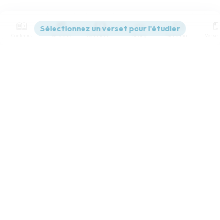
Contenus
Versions
Commentaires
Strong
Dictionnaire
Paramètres de lecture
Afficher les numéros de versets
Mode dyslexique
Désactivé
Simple
Coul
eur
Police d'écriture
Serif
Sans-serif
Taille de texte