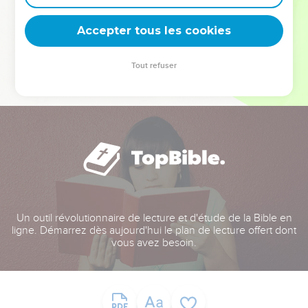
deviennent vos tremplins. Que vous guidiez un ministère, une
équipe, un groupe ou une famille, leur expérience est faite
Accepter tous les cookies
pour vous.
Tout refuser
Je découvre l’événement
Un outil révolutionnaire de lecture et d'étude de la Bible en
ligne. Démarrez dès aujourd'hui le plan de lecture offert dont
vous avez besoin.