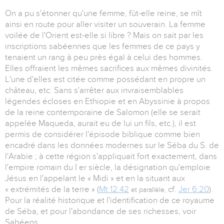
On a pu s'étonner qu'une femme, fût-elle reine, se mît
ainsi en route pour aller visiter un souverain. La femme
voilée de l'Orient est-elle si libre ? Mais on sait par les
inscriptions sabéennes que les femmes de ce pays y
tenaient un rang à peu près égal à celui des hommes.
Elles offraient les mêmes sacrifices aux mêmes divinités.
L'une d'elles est citée comme possédant en propre un
château, etc. Sans s'arrêter aux invraisemblables
légendes écloses en Ethiopie et en Abyssinie à propos
de la reine contemporaine de Salomon (elle se serait
appelée Maqueda, aurait eu de lui un fils, etc.), il est
permis de considérer l'épisode biblique comme bien
encadré dans les données modernes sur le Séba du S. de
l'Arabie ; à cette région s'appliquait fort exactement, dans
l'empire romain du I er siècle, la désignation qu'emploie
Jésus en l'appelant le « Midi » et en la situant aux
« extrémités de la terre » (
Mt 12:42
cf.
Jer 6:20
).
et parallèle,
Pour la réalité historique et l'identification de ce royaume
de Séba, et pour l'abondance de ses richesses, voir
Sabéens.