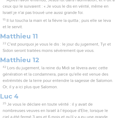
Après l'avoir entendu, Jésus fut dans l'admiration, et il dit à
ceux qui le suivaient : « Je vous le dis en vérité, même en
Israël je n'ai pas trouvé une aussi grande foi.
15
Il lui toucha la main et la fièvre la quitta ; puis elle se leva
et le servit.
Matthieu 11
22
C'est pourquoi je vous le dis : le jour du jugement, Tyr et
Sidon seront traitées moins sévèrement que vous.
Matthieu 12
42
Lors du jugement, la reine du Midi se lèvera avec cette
génération et la condamnera, parce qu'elle est venue des
extrémités de la terre pour entendre la sagesse de Salomon.
Or, il y a ici plus que Salomon.
Luc 4
25
Je vous le déclare en toute vérité : il y avait de
nombreuses veuves en Israël à l’époque d'Elie, lorsque le
ciel a été fermé 3 ans et 6 mois et qu'il y a eu une grande