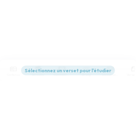
Contenus
Versions
Commentaires
Strong
Dictionnaire
Paramètres de lecture
Afficher les numéros de versets
Mode dyslexique