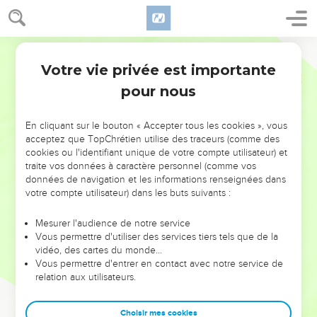
Votre vie privée est importante
pour nous
NE MANQUEZ PAS L’ÉVÉNEMENT
En cliquant sur le bouton « Accepter tous les cookies », vous
DE L’ANNÉE !
acceptez que TopChrétien utilise des traceurs (comme des
cookies ou l'identifiant unique de votre compte utilisateur) et
ET SI LEURS ERREURS POUVAIENT VOUS ÉVITER LES
traite vos données à caractère personnel (comme vos
VOTRES ?
données de navigation et les informations renseignées dans
votre compte utilisateur) dans les buts suivants :
On admire souvent les leaders pour leurs réussites, leur impact,
leur foi ou leur vision. Mais on voit moins les doutes, les erreurs
Mesurer l'audience de notre service
Vous permettre d'utiliser des services tiers tels que de la
et les saisons difficiles qu'ils ont traversés, alors même que ce
vidéo, des cartes du monde…
sont elles qui les ont façonnés.
Vous permettre d'entrer en contact avec notre service de
relation aux utilisateurs.
Dans cette conférence, leaders, entrepreneurs, et responsables
reviennent sur les erreurs marquantes de leur parcours et les
clés pour avancer avec plus de sagesse afin que leurs erreurs
Choisir mes cookies