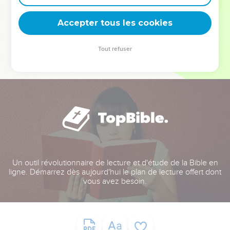
deviennent vos tremplins. Que vous guidiez un ministère, une
équipe, un groupe ou une famille, leur expérience est faite
Accepter tous les cookies
pour vous.
Tout refuser
Je découvre l’événement
Un outil révolutionnaire de lecture et d'étude de la Bible en
ligne. Démarrez dès aujourd'hui le plan de lecture offert dont
vous avez besoin.