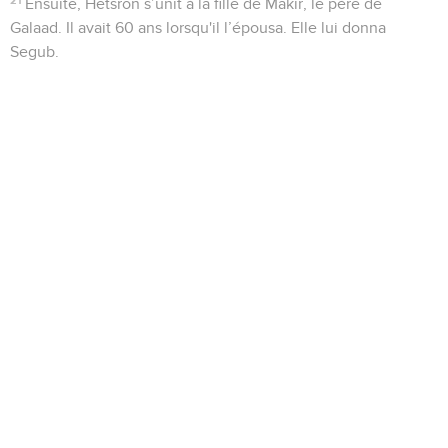
21
Ensuite, Hetsron s’unit à la fille de Makir, le père de
Galaad. Il avait 60 ans lorsqu'il l’épousa. Elle lui donna
Segub.