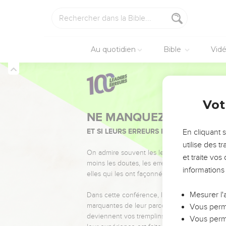
Au quotidien
Bible
Vid
Vot
NE MANQUEZ PAS L’ÉVÉ
ET SI LEURS ERREURS POUVAIENT VOUS 
En cliquant 
utilise des 
On admire souvent les leaders pour leurs réussi
et traite vo
moins les doutes, les erreurs et les saisons di
informations
elles qui les ont façonnés.
Mesurer l'
Dans cette conférence, leaders, entrepreneur
marquantes de leur parcours et les clés pour
Vous perme
deviennent vos tremplins. Que vous guidiez 
Vous perme