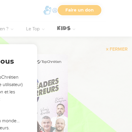
Faire un don
ien ?
Le Top
FERMER
nous
opChrétien
utilisateur)
n et les
:
 du monde…
eurs.