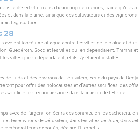
si dans le désert et il creusa beaucoup de citernes, parce qu'il av
ées et dans la plaine, ainsi que des cultivateurs et des vigneron
imait l'agriculture.
s 28
ils avaient lancé une attaque contre les villes de la plaine et du 
on, Guedéroth, Soco et les villes qui en dépendaient, Thimna et 
es villes qui en dépendaient, et ils s'y étaient installés.
les de Juda et des environs de Jérusalem, ceux du pays de Benjam
eront pour offrir des holocaustes et d’autres sacrifices, des off
 des sacrifices de reconnaissance dans la maison de l'Eternel.
ps avec de l'argent, on écrira des contrats, on les cachètera, o
n et les environs de Jérusalem, dans les villes de Juda, dans ce
 je ramènerai leurs déportés, déclare l'Eternel. »