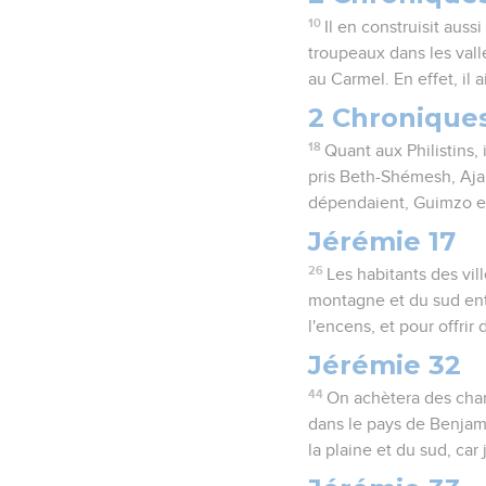
10
Il en construisit aus
troupeaux dans les vall
au Carmel. En effet, il a
2 Chronique
18
Quant aux Philistins, 
pris Beth-Shémesh, Ajal
dépendaient, Guimzo et l
Jérémie 17
26
Les habitants des vil
montagne et du sud entr
l'encens, et pour offrir
Jérémie 32
44
On achètera des cham
dans le pays de Benjami
la plaine et du sud, car