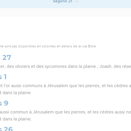
Segond 21
ne sont pas disponibles en colonnes en dehors de la vue Bible.
 27
, des oliviers et des sycomores dans la plaine ; Joash, des réser
 1
t et l'or aussi communs à Jérusalem que les pierres, et les cèdre
 dans la plaine.
s 9
t aussi commun à Jérusalem que les pierres, et les cèdres aussi 
 dans la plaine.
s 26