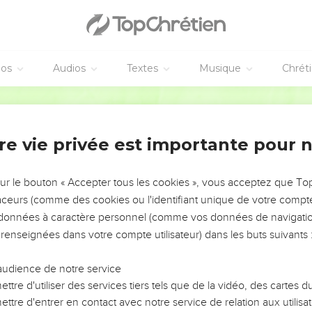
éos
Audios
Textes
Musique
Chrét
re vie privée est importante pour 
NEMENT DE L’ANNÉE !
ÉVITER LES VOTRES ?
sur le bouton « Accepter tous les cookies », vous acceptez que T
traceurs (comme des cookies ou l'identifiant unique de votre compte 
tes, leur impact, leur foi ou leur vision. Mais on voit
s données à caractère personnel (comme vos données de navigatio
fficiles qu'ils ont traversés, alors même que ce sont
 renseignées dans votre compte utilisateur) dans les buts suivants 
audience de notre service
s, et responsables reviennent sur les erreurs
 avancer avec plus de sagesse afin que leurs erreurs
ttre d'utiliser des services tiers tels que de la vidéo, des cartes
un ministère, une équipe, un groupe ou une famille,
ttre d'entrer en contact avec notre service de relation aux utilisat