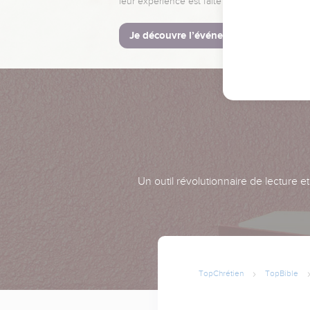
leur expérience est faite pour vous.
Je découvre l’événement
Un outil révolutionnaire de lecture e
TopChrétien
TopBible