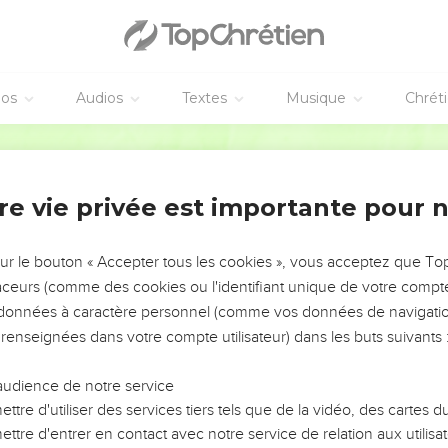
éos
Audios
Textes
Musique
Chrét
re vie privée est importante pour 
NEMENT DE L’ANNÉE !
ÉVITER LES VOTRES ?
sur le bouton « Accepter tous les cookies », vous acceptez que T
traceurs (comme des cookies ou l'identifiant unique de votre compte 
tes, leur impact, leur foi ou leur vision. Mais on voit
s données à caractère personnel (comme vos données de navigatio
fficiles qu'ils ont traversés, alors même que ce sont
 renseignées dans votre compte utilisateur) dans les buts suivants 
audience de notre service
s, et responsables reviennent sur les erreurs
 avancer avec plus de sagesse afin que leurs erreurs
ttre d'utiliser des services tiers tels que de la vidéo, des cartes
un ministère, une équipe, un groupe ou une famille,
ttre d'entrer en contact avec notre service de relation aux utilisat