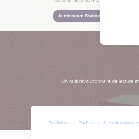
leur expérience est faite pour vous.
Je découvre l’événement
Un outil révolutionnaire de lecture e
TopChrétien
TopBible
Entrée de dictionnaire