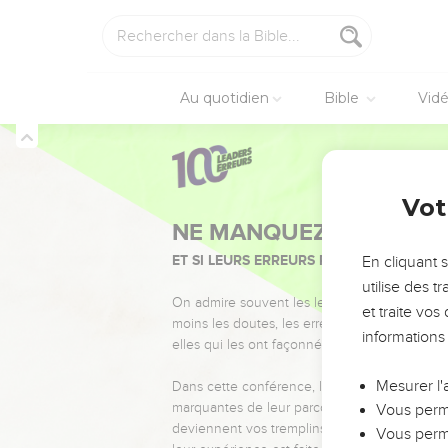
Au quotidien
Bible
Vid
Vot
NE MANQUEZ PAS L’ÉVÉ
ET SI LEURS ERREURS POUVAIENT VOUS 
En cliquant 
utilise des 
On admire souvent les leaders pour leurs réussi
et traite vo
moins les doutes, les erreurs et les saisons di
informations
elles qui les ont façonnés.
Mesurer l'
Dans cette conférence, leaders, entrepreneur
marquantes de leur parcours et les clés pour
Vous perme
deviennent vos tremplins. Que vous guidiez 
Vous perme