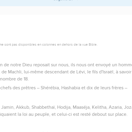
ne sont pas disponibles en colonnes en dehors de la vue Bible.
de notre Dieu reposait sur nous, ils nous ont envoyé un homme
de Machli, lui-même descendant de Lévi, le fils d'Israël, à savoir
u nombre de 18.
e chefs des prêtres – Shérébia, Hashabia et dix de leurs frères –
 Jamin, Akkub, Shabbethaï, Hodija, Maaséja, Kelitha, Azaria, Joz
liquaient la loi au peuple, et celui-ci est resté debout sur place.