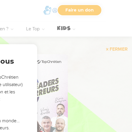
Faire un don
ien ?
Le Top
FERMER
nous
opChrétien
utilisateur)
n et les
:
 du monde…
eurs.