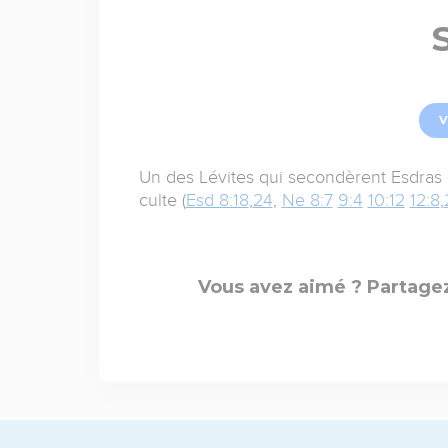
V
Un des Lévites qui secondèrent Esdras 
culte (
Esd 8:18
,
24
,
Ne 8:7
9:4
10:12
12:8
,
Vous avez aimé ? Partagez