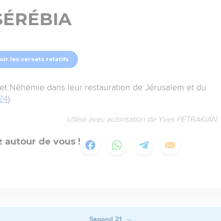
SÉRÉBIA
oir les versets relatifs
et Néhémie dans leur restauration de Jérusalem et du
24
).
Utilisé avec autorisation de Yves PETRAKIAN
 autour de vous !
Segond 21