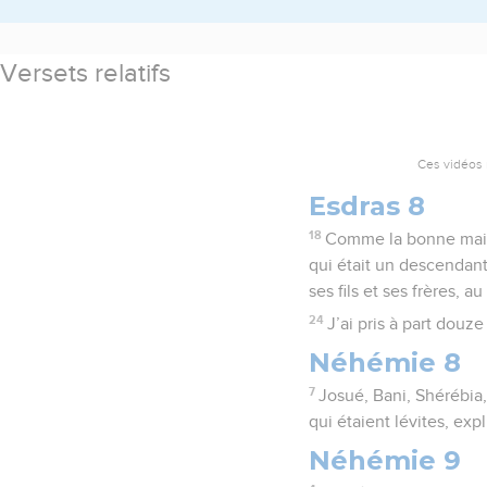
Versets relatifs
Ces vidéos 
Esdras 8
18
Comme la bonne main 
qui était un descendant 
ses fils et ses frères, a
24
J’ai pris à part douz
Néhémie 8
7
Josué, Bani, Shérébia,
qui étaient lévites, exp
Néhémie 9