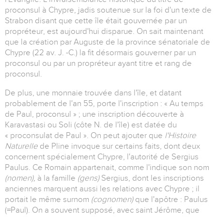
proconsul à Chypre, jadis soutenue sur la foi d'un texte de
Strabon disant que cette île était gouvernée par un
propréteur, est aujourd'hui disparue. On sait maintenant
que la création par Auguste de la province sénatoriale de
Chypre (22 av. J. -C.) la fit désormais gouverner par un
proconsul ou par un propréteur ayant titre et rang de
proconsul.
De plus, une monnaie trouvée dans l'île, et datant
probablement de l'an 55, porte l'inscription : « Au temps
de Paul, proconsul » ; une inscription découverte à
Karavastasi ou Soli (côte N. de l'île) est datée du
« proconsulat de Paul ». On peut ajouter que
l'Histoire
Naturelle
de Pline invoque sur certains faits, dont deux
concernent spécialement Chypre, l'autorité de Sergius
Paulus. Ce Romain appartenait, comme l'indique son nom
(nomen),
à la famille
(gens)
Sergius, dont les inscriptions
anciennes marquent aussi les relations avec Chypre ; il
portait le même surnom
(cognomen)
que l'apôtre : Paulus
(=Paul). On a souvent supposé, avec saint Jérôme, que