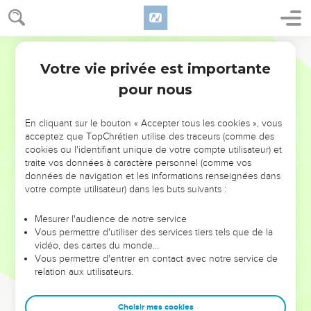
Votre vie privée est importante
pour nous
NE MANQUEZ PAS L’ÉVÉNEMENT
En cliquant sur le bouton « Accepter tous les cookies », vous
DE L’ANNÉE !
acceptez que TopChrétien utilise des traceurs (comme des
cookies ou l'identifiant unique de votre compte utilisateur) et
ET SI LEURS ERREURS POUVAIENT VOUS ÉVITER LES
traite vos données à caractère personnel (comme vos
VOTRES ?
données de navigation et les informations renseignées dans
votre compte utilisateur) dans les buts suivants :
On admire souvent les leaders pour leurs réussites, leur impact,
leur foi ou leur vision. Mais on voit moins les doutes, les erreurs
Mesurer l'audience de notre service
Vous permettre d'utiliser des services tiers tels que de la
et les saisons difficiles qu'ils ont traversés, alors même que ce
vidéo, des cartes du monde…
sont elles qui les ont façonnés.
Vous permettre d'entrer en contact avec notre service de
relation aux utilisateurs.
Dans cette conférence, leaders, entrepreneurs, et responsables
reviennent sur les erreurs marquantes de leur parcours et les
clés pour avancer avec plus de sagesse afin que leurs erreurs
Choisir mes cookies