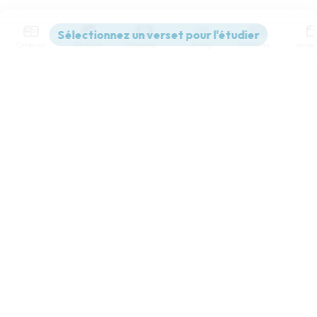
Contenus
Versions
Commentaires
Strong
Dictionnaire
Paramètres de lecture
Afficher les numéros de versets
Mode dyslexique
Désactivé
Simple
Coul
eur
Police d'écriture
Serif
Sans-serif
Taille de texte