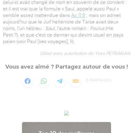
celui-ci avait changé de nom en souvenir de ce converti :
et il est vrai que la formule « Saul, appelé aussi Paul »
semble assez inattendue dans
Ac 11:9
; mais on admet
aujourd'hui que le Juif helléniste de Tarse avait deux
noms, l'un hébreu :
Saul,
l'autre romain :
Paulus
(=le
Petit ?), et que c'est ce dernier qui devint usuel en pays
païen (voir Paul [ses voyages], II).
Utilisé avec autorisation de Yves PETRAKIAN
Vous avez aimé ? Partagez autour de vous !
2
PARTAGES