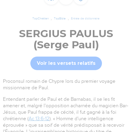
TopChrétien
TopBible
Entrée de dictionnaire
SERGIUS PAULUS
(Serge Paul)
Voir les versets relatifs
Proconsul romain de Chypre lors du premier voyage
missionnaire de Paul.
Entendant parler de Paul et de Barnabas, il se les fit
amener et, malgré l'opposition acharnée du magicien Bar-
Jésus, que Paul frappa de cécité, il fut gagné à la foi
chrétienne (
Ac 13:6-12
). « Homme d'une intelligence
éprouvée » que sa soif de vérité prédisposait à recevoir
l'Évangile. L'invraisemblance historique du titre de