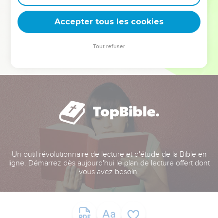
deviennent vos tremplins. Que vous guidiez un ministère, une
équipe, un groupe ou une famille, leur expérience est faite
Accepter tous les cookies
pour vous.
Tout refuser
Je découvre l’événement
Un outil révolutionnaire de lecture et d'étude de la Bible en
ligne. Démarrez dès aujourd'hui le plan de lecture offert dont
vous avez besoin.