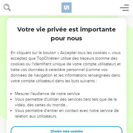
Votre vie privée est importante
pour nous
NE MANQUEZ PAS L’ÉVÉNEMENT
En cliquant sur le bouton « Accepter tous les cookies », vous
DE L’ANNÉE !
acceptez que TopChrétien utilise des traceurs (comme des
cookies ou l'identifiant unique de votre compte utilisateur) et
ET SI LEURS ERREURS POUVAIENT VOUS ÉVITER LES
traite vos données à caractère personnel (comme vos
VOTRES ?
données de navigation et les informations renseignées dans
votre compte utilisateur) dans les buts suivants :
On admire souvent les leaders pour leurs réussites, leur impact,
leur foi ou leur vision. Mais on voit moins les doutes, les erreurs
Mesurer l'audience de notre service
Vous permettre d'utiliser des services tiers tels que de la
et les saisons difficiles qu'ils ont traversés, alors même que ce
vidéo, des cartes du monde…
sont elles qui les ont façonnés.
Vous permettre d'entrer en contact avec notre service de
relation aux utilisateurs.
Dans cette conférence, leaders, entrepreneurs, et responsables
reviennent sur les erreurs marquantes de leur parcours et les
clés pour avancer avec plus de sagesse afin que leurs erreurs
Choisir mes cookies