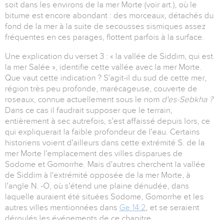
soit dans les environs de la mer Morte (voir art.), où le
bitume est encore abondant : des morceaux, détachés du
fond de la mer à la suite de secousses sismiques assez
fréquentes en ces parages, flottent parfois à la surface.
Une explication du verset 3 : « la vallée de Siddim, qui est
la mer Salée », identifie cette vallée avec la mer Morte.
Que vaut cette indication ? S'agit-il du sud de cette mer,
région très peu profonde, marécageuse, couverte de
roseaux, connue actuellement sous le nom
d'es-Sebkha ?
Dans ce cas il faudrait supposer que le terrain,
entièrement à sec autrefois, s'est affaissé depuis lors, ce
qui expliquerait la faible profondeur de l'eau. Certains
historiens voient d'ailleurs dans cette extrémité S. de la
mer Morte l'emplacement des villes disparues de
Sodome et Gomorrhe. Mais d'autres cherchent la vallée
de Siddim à l'extrémité opposée de la mer Morte, à
l'angle N. -O, où s'étend une plaine dénudée, dans
laquelle auraient été situées Sodome, Gomorrhe et les
autres villes mentionnées dans
Ge 14:2
, et se seraient
déroulés les événements de ce chapitre.