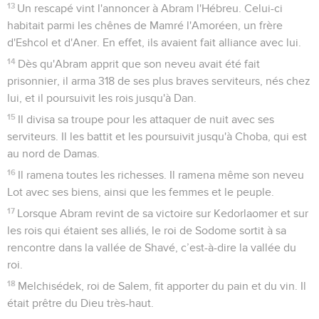
13
Un rescapé vint l'annoncer à Abram l'Hébreu. Celui-ci
habitait parmi les chênes de Mamré l'Amoréen, un frère
d'Eshcol et d'Aner. En effet, ils avaient fait alliance avec lui.
14
Dès qu'Abram apprit que son neveu avait été fait
prisonnier, il arma 318 de ses plus braves serviteurs, nés chez
lui, et il poursuivit les rois jusqu'à Dan.
15
Il divisa sa troupe pour les attaquer de nuit avec ses
serviteurs. Il les battit et les poursuivit jusqu'à Choba, qui est
au nord de Damas.
16
Il ramena toutes les richesses. Il ramena même son neveu
Lot avec ses biens, ainsi que les femmes et le peuple.
17
Lorsque Abram revint de sa victoire sur Kedorlaomer et sur
les rois qui étaient ses alliés, le roi de Sodome sortit à sa
rencontre dans la vallée de Shavé, c’est-à-dire la vallée du
roi.
18
Melchisédek, roi de Salem, fit apporter du pain et du vin. Il
était prêtre du Dieu très-haut.