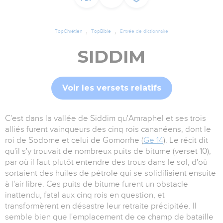
TopChrétien
TopBible
Entrée de dictionnaire
SIDDIM
Voir les versets relatifs
C'est dans la vallée de Siddim qu'Amraphel et ses trois
alliés furent vainqueurs des cinq rois cananéens, dont le
roi de Sodome et celui de Gomorrhe (
Ge 14
). Le récit dit
qu'il s'y trouvait de nombreux puits de bitume (verset 10),
par où il faut plutôt entendre des trous dans le sol, d'où
sortaient des huiles de pétrole qui se solidifiaient ensuite
à l'air libre. Ces puits de bitume furent un obstacle
inattendu, fatal aux cinq rois en question, et
transformèrent en désastre leur retraite précipitée. Il
semble bien que l'emplacement de ce champ de bataille