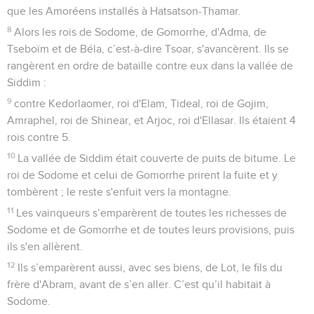
que les Amoréens installés à Hatsatson-Thamar.
8
Alors les rois de Sodome, de Gomorrhe, d'Adma, de
Tseboïm et de Béla, c’est-à-dire Tsoar, s'avancèrent. Ils se
rangèrent en ordre de bataille contre eux dans la vallée de
Siddim :
9
contre Kedorlaomer, roi d'Elam, Tideal, roi de Gojim,
Amraphel, roi de Shinear, et Arjoc, roi d'Ellasar. Ils étaient 4
rois contre 5.
10
La vallée de Siddim était couverte de puits de bitume. Le
roi de Sodome et celui de Gomorrhe prirent la fuite et y
tombèrent ; le reste s'enfuit vers la montagne.
11
Les vainqueurs s’emparèrent de toutes les richesses de
Sodome et de Gomorrhe et de toutes leurs provisions, puis
ils s'en allèrent.
12
Ils s’emparèrent aussi, avec ses biens, de Lot, le fils du
frère d'Abram, avant de s’en aller. C’est qu’il habitait à
Sodome.