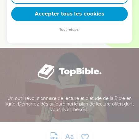
deviennent vos tremplins. Que vous guidiez un ministère, une
équipe, un groupe ou une famille, leur expérience est faite
Accepter tous les cookies
pour vous.
Tout refuser
Je découvre l’événement
Un outil révolutionnaire de lecture et d'étude de la Bible en
ligne. Démarrez dès aujourd'hui le plan de lecture offert dont
vous avez besoin.