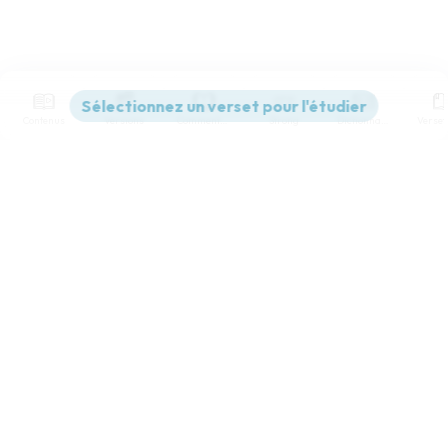
Contenus
Versions
Commentaires
Strong
Dictionnaire
Paramètres de lecture
Afficher les numéros de versets
Mode dyslexique
Désactivé
Simple
Coul
eur
Police d'écriture
Serif
Sans-serif