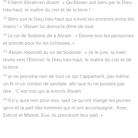
19
Il bénit Abram en disant : « Qu'Abram soit béni par le Dieu
très-haut, le maître du ciel et de la terre !
20
Béni soit le Dieu très-haut qui a livré tes ennemis entre tes
mains ! » *Abram lui donna la dîme de tout.
21
Le roi de Sodome dit à Abram : « Donne-moi les personnes
et prends pour toi les richesses. »
22
Abram répondit au roi de Sodome : « Je le jure, la main
levée vers l'Eternel, le Dieu très-haut, le maître du ciel et de
la terre :
23
je ne prendrai rien de tout ce qui t’appartient, pas même
un fil ni un cordon de sandale, afin que tu ne puisses pas
dire : ‘C’est moi qui ai enrichi Abram.’
24
Il n’y aura rien pour moi, sauf ce qu'ont mangé les jeunes
gens et la part des hommes qui m’ont accompagné : Aner,
Eshcol et Mamré. Eux, ils prendront leur part. »