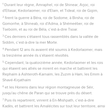
1
Durant leur règne, Amraphel, roi de Shinear, Arjoc, roi
d'Ellasar, Kedorlaomer, roi d'Elam, et Tideal, roi de Gojim,
2
firent la guerre à Béra, roi de Sodome, à Birsha, roi de
Gomorrhe, à Shineab, roi d'Adma, à Shémeéber, roi de
Tseboïm, et au roi de Béla, c’est-à-dire Tsoar.
3
Ces derniers s’étaient tous rassemblés dans la vallée de
Siddim, c’est-à-dire la mer Morte.
4
Pendant 12 ans ils avaient été soumis à Kedorlaomer, mais
la treizième année ils s’étaient révoltés.
5
Cependant, la quatorzième année, Kedorlaomer et les rois
qui étaient ses alliés se mirent en marche et battirent les
Rephaïm à Ashteroth-Karnaïm, les Zuzim à Ham, les Emim à
Shavé-Kirjathaïm
6
et les Horiens dans leur région montagneuse de Séir,
jusqu'au chêne de Paran qui se trouve près du désert.
7
Puis ils repartirent, vinrent à En-Mishpath, c’est-à-dire
Kadès, et battirent les Amalécites sur tout leur territoire, ainsi