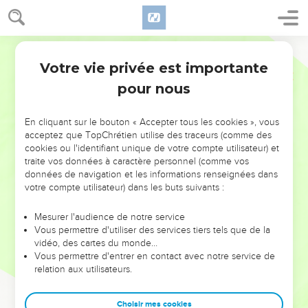
Votre vie privée est importante
pour nous
NE MANQUEZ PAS L’ÉVÉNEMENT
En cliquant sur le bouton « Accepter tous les cookies », vous
DE L’ANNÉE !
acceptez que TopChrétien utilise des traceurs (comme des
cookies ou l'identifiant unique de votre compte utilisateur) et
ET SI LEURS ERREURS POUVAIENT VOUS ÉVITER LES
traite vos données à caractère personnel (comme vos
VOTRES ?
données de navigation et les informations renseignées dans
votre compte utilisateur) dans les buts suivants :
On admire souvent les leaders pour leurs réussites, leur impact,
leur foi ou leur vision. Mais on voit moins les doutes, les erreurs
Mesurer l'audience de notre service
Vous permettre d'utiliser des services tiers tels que de la
et les saisons difficiles qu'ils ont traversés, alors même que ce
vidéo, des cartes du monde…
sont elles qui les ont façonnés.
Vous permettre d'entrer en contact avec notre service de
relation aux utilisateurs.
Dans cette conférence, leaders, entrepreneurs, et responsables
reviennent sur les erreurs marquantes de leur parcours et les
clés pour avancer avec plus de sagesse afin que leurs erreurs
Choisir mes cookies