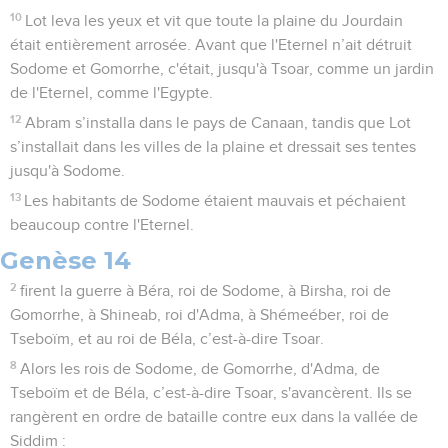
10
Lot leva les yeux et vit que toute la plaine du Jourdain
était entièrement arrosée. Avant que l'Eternel n’ait détruit
Sodome et Gomorrhe, c'était, jusqu'à Tsoar, comme un jardin
de l'Eternel, comme l'Egypte.
12
Abram s’installa dans le pays de Canaan, tandis que Lot
s’installait dans les villes de la plaine et dressait ses tentes
jusqu'à Sodome.
13
Les habitants de Sodome étaient mauvais et péchaient
beaucoup contre l'Eternel.
Genèse 14
2
firent la guerre à Béra, roi de Sodome, à Birsha, roi de
Gomorrhe, à Shineab, roi d'Adma, à Shémeéber, roi de
Tseboïm, et au roi de Béla, c’est-à-dire Tsoar.
8
Alors les rois de Sodome, de Gomorrhe, d'Adma, de
Tseboïm et de Béla, c’est-à-dire Tsoar, s'avancèrent. Ils se
rangèrent en ordre de bataille contre eux dans la vallée de
Siddim :