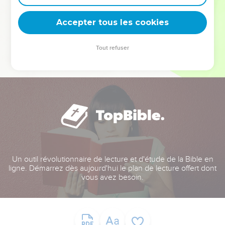
deviennent vos tremplins. Que vous guidiez un ministère, une
équipe, un groupe ou une famille, leur expérience est faite
Accepter tous les cookies
pour vous.
Tout refuser
Je découvre l’événement
Un outil révolutionnaire de lecture et d'étude de la Bible en
ligne. Démarrez dès aujourd'hui le plan de lecture offert dont
vous avez besoin.