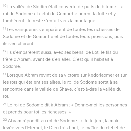
10
La vallée de Siddim était couverte de puits de bitume. Le
roi de Sodome et celui de Gomorrhe prirent la fuite et y
tombèrent ; le reste s'enfuit vers la montagne.
11
Les vainqueurs s’emparèrent de toutes les richesses de
Sodome et de Gomorrhe et de toutes leurs provisions, puis
ils s'en allèrent.
12
Ils s’emparèrent aussi, avec ses biens, de Lot, le fils du
frère d'Abram, avant de s’en aller. C’est qu’il habitait à
Sodome.
17
Lorsque Abram revint de sa victoire sur Kedorlaomer et sur
les rois qui étaient ses alliés, le roi de Sodome sortit à sa
rencontre dans la vallée de Shavé, c’est-à-dire la vallée du
roi.
21
Le roi de Sodome dit à Abram : « Donne-moi les personnes
et prends pour toi les richesses. »
22
Abram répondit au roi de Sodome : « Je le jure, la main
levée vers l'Eternel, le Dieu très-haut, le maître du ciel et de