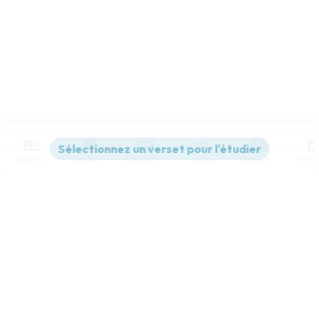
Contenus
Versions
Commentaires
Strong
Dictionnaire
Paramètres de lecture
Afficher les numéros de versets
Mode dyslexique
Désactivé
Simple
Coul
eur