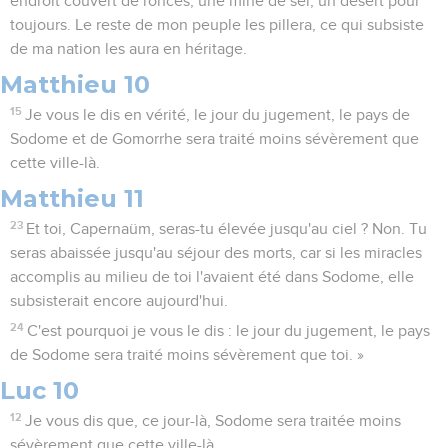
endroit couvert de ronces, une mine de sel, un désert pour
toujours. Le reste de mon peuple les pillera, ce qui subsiste
de ma nation les aura en héritage.
Matthieu 10
15
Je vous le dis en vérité, le jour du jugement, le pays de
Sodome et de Gomorrhe sera traité moins sévèrement que
cette ville-là.
Matthieu 11
23
Et toi, Capernaüm, seras-tu élevée jusqu'au ciel ? Non. Tu
seras abaissée jusqu'au séjour des morts, car si les miracles
accomplis au milieu de toi l'avaient été dans Sodome, elle
subsisterait encore aujourd'hui.
24
C'est pourquoi je vous le dis : le jour du jugement, le pays
de Sodome sera traité moins sévèrement que toi. »
Luc 10
12
Je vous dis que, ce jour-là, Sodome sera traitée moins
sévèrement que cette ville-là.