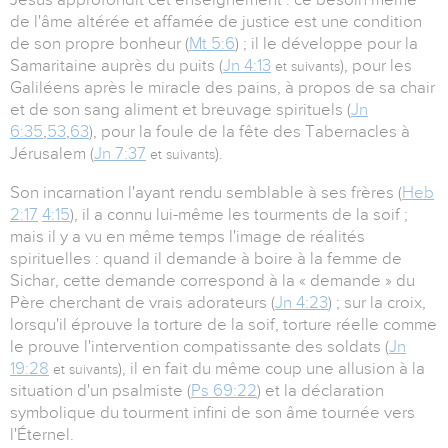
de l'âme altérée et affamée de justice est une condition
de son propre bonheur (
Mt 5:6
) ; il le développe pour la
Samaritaine auprès du puits (
Jn 4:13
), pour les
et suivants
Galiléens après le miracle des pains, à propos de sa chair
et de son sang aliment et breuvage spirituels (
Jn
6:35
,
53
,
63
), pour la foule de la fête des Tabernacles à
Jérusalem (
Jn 7:37
).
et suivants
Son incarnation l'ayant rendu semblable à ses frères (
Heb
2:17
4:15
), il a connu lui-même les tourments de la soif ;
mais il y a vu en même temps l'image de réalités
spirituelles : quand il demande à boire à la femme de
Sichar, cette demande correspond à la « demande » du
Père cherchant de vrais adorateurs (
Jn 4:23
) ; sur la croix,
lorsqu'il éprouve la torture de la soif, torture réelle comme
le prouve l'intervention compatissante des soldats (
Jn
19:28
), il en fait du même coup une allusion à la
et suivants
situation d'un psalmiste (
Ps 69:22
) et la déclaration
symbolique du tourment infini de son âme tournée vers
l'Éternel.