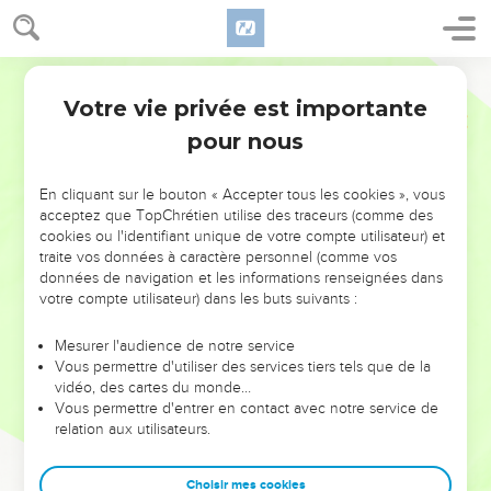
Votre vie privée est importante
pour nous
NE MANQUEZ PAS L’ÉVÉNEMENT
En cliquant sur le bouton « Accepter tous les cookies », vous
DE L’ANNÉE !
acceptez que TopChrétien utilise des traceurs (comme des
cookies ou l'identifiant unique de votre compte utilisateur) et
ET SI LEURS ERREURS POUVAIENT VOUS ÉVITER LES
traite vos données à caractère personnel (comme vos
VOTRES ?
données de navigation et les informations renseignées dans
votre compte utilisateur) dans les buts suivants :
On admire souvent les leaders pour leurs réussites, leur impact,
leur foi ou leur vision. Mais on voit moins les doutes, les erreurs
Mesurer l'audience de notre service
Vous permettre d'utiliser des services tiers tels que de la
et les saisons difficiles qu'ils ont traversés, alors même que ce
vidéo, des cartes du monde…
sont elles qui les ont façonnés.
Vous permettre d'entrer en contact avec notre service de
relation aux utilisateurs.
Dans cette conférence, leaders, entrepreneurs, et responsables
reviennent sur les erreurs marquantes de leur parcours et les
clés pour avancer avec plus de sagesse afin que leurs erreurs
Choisir mes cookies