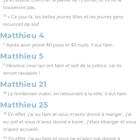
çà et là pour chercher la parole de l'Eternel, et ils ne la
trouveront pas.
13
» Ce jour-là, les belles jeunes filles et les jeunes gens
mourront de soif.
Matthieu 4
2
Après avoir jeûné 40 jours et 40 nuits, il eut faim.
Matthieu 5
6
Heureux ceux qui ont faim et soif de la justice, car ils
seront rassasiés !
Matthieu 21
18
Le lendemain matin, en retournant à la ville, il eut faim.
Matthieu 25
35
En effet, j'ai eu faim et vous m'avez donné à manger ; j'ai
eu soif et vous m'avez donné à boire ; j'étais étranger et vous
m'avez accueilli ;
42
En effet, j'ai eu faim et vous ne m'avez pas donné à