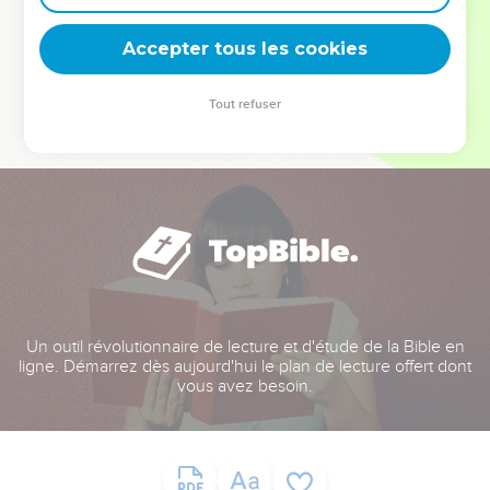
deviennent vos tremplins. Que vous guidiez un ministère, une
équipe, un groupe ou une famille, leur expérience est faite
Accepter tous les cookies
pour vous.
Tout refuser
Je découvre l’événement
Un outil révolutionnaire de lecture et d'étude de la Bible en
ligne. Démarrez dès aujourd'hui le plan de lecture offert dont
vous avez besoin.