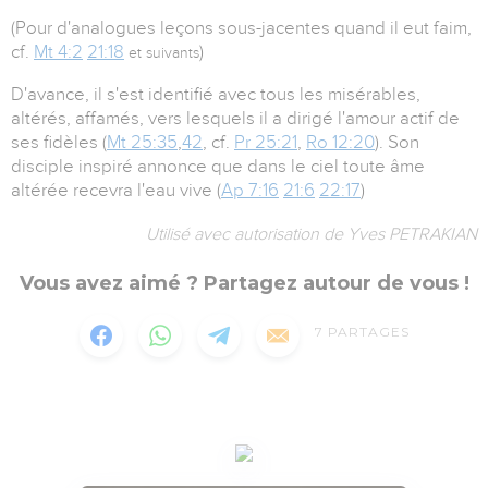
(Pour d'analogues leçons sous-jacentes quand il eut faim,
cf.
Mt 4:2
21:18
)
et suivants
D'avance, il s'est identifié avec tous les misérables,
altérés, affamés, vers lesquels il a dirigé l'amour actif de
ses fidèles (
Mt 25:35
,
42
, cf.
Pr 25:21
,
Ro 12:20
). Son
disciple inspiré annonce que dans le ciel toute âme
altérée recevra l'eau vive (
Ap 7:16
21:6
22:17
)
Utilisé avec autorisation de Yves PETRAKIAN
Vous avez aimé ? Partagez autour de vous !
7
PARTAGES