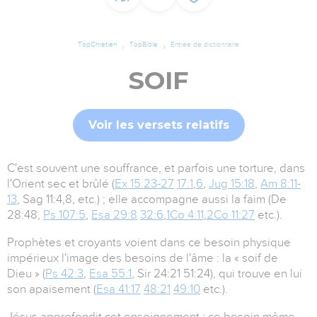
TopChrétien
TopBible
Entrée de dictionnaire
SOIF
Voir les versets relatifs
C'est souvent une souffrance, et parfois une torture, dans
l'Orient sec et brûlé (
Ex 15:23-27
17:1
,
6
,
Jug 15:18
,
Am 8:11-
13
, Sag 11:4,8, etc.) ; elle accompagne aussi la faim (De
28:48,
Ps 107:5
,
Esa 29:8
32:6
,
1Co 4:11
,
2Co 11:27
etc.).
Prophètes et croyants voient dans ce besoin physique
impérieux l'image des besoins de l'âme : la « soif de
Dieu » (
Ps 42:3
,
Esa 55:1
, Sir 24:21 51:24), qui trouve en lui
son apaisement (
Esa 41:17
48:21
49:10
etc.).
Jésus approfondit cet enseignement : ce besoin même