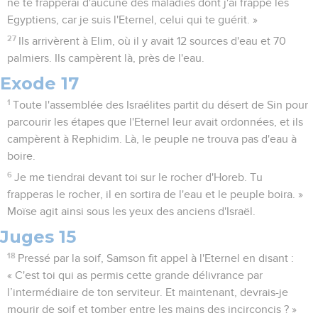
ne te frapperai d'aucune des maladies dont j'ai frappé les
Egyptiens, car je suis l'Eternel, celui qui te guérit. »
27
Ils arrivèrent à Elim, où il y avait 12 sources d'eau et 70
palmiers. Ils campèrent là, près de l'eau.
Exode 17
1
Toute l'assemblée des Israélites partit du désert de Sin pour
parcourir les étapes que l'Eternel leur avait ordonnées, et ils
campèrent à Rephidim. Là, le peuple ne trouva pas d'eau à
boire.
6
Je me tiendrai devant toi sur le rocher d'Horeb. Tu
frapperas le rocher, il en sortira de l'eau et le peuple boira. »
Moïse agit ainsi sous les yeux des anciens d'Israël.
Juges 15
18
Pressé par la soif, Samson fit appel à l'Eternel en disant :
« C'est toi qui as permis cette grande délivrance par
l’intermédiaire de ton serviteur. Et maintenant, devrais-je
mourir de soif et tomber entre les mains des incirconcis ? »