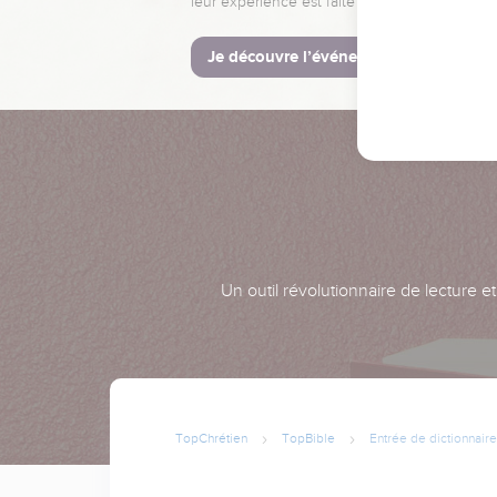
leur expérience est faite pour vous.
Je découvre l’événement
Un outil révolutionnaire de lecture e
TopChrétien
TopBible
Entrée de dictionnaire