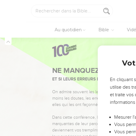
Au quotidien
Bible
Vid
Vot
NE MANQUEZ PAS L’ÉVÉ
ET SI LEURS ERREURS POUVAIENT VOUS 
En cliquant 
utilise des 
On admire souvent les leaders pour leurs réussi
et traite vo
moins les doutes, les erreurs et les saisons di
informations
elles qui les ont façonnés.
Mesurer l'
Dans cette conférence, leaders, entrepreneur
marquantes de leur parcours et les clés pour
Vous perme
deviennent vos tremplins. Que vous guidiez 
Vous perme