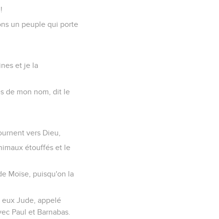
!
ons un peuple qui porte
nes et je la
es de mon nom, dit le
tournent vers Dieu,
 animaux étouffés et le
de Moïse, puisqu'on la
mi eux Jude, appelé
vec Paul et Barnabas.