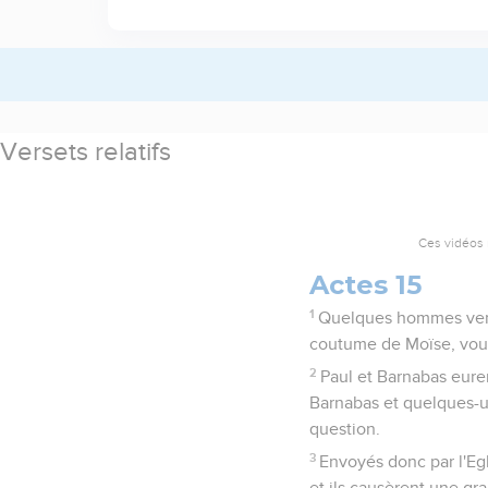
Versets relatifs
Ces vidéos 
Actes 15
1
Quelques hommes venus 
coutume de Moïse, vous
2
Paul et Barnabas euren
Barnabas et quelques-un
question.
3
Envoyés donc par l'Egl
et ils causèrent une gra