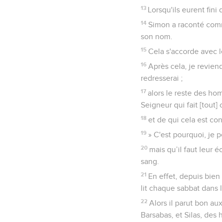
13
Lorsqu'ils eurent fini 
14
Simon a raconté comm
son nom.
15
Cela s'accorde avec le
16
Après cela, je reviend
redresserai ;
17
alors le reste des ho
Seigneur qui fait [tout] 
18
et de qui cela est co
19
» C'est pourquoi, je 
20
mais qu’il faut leur é
sang.
21
En effet, depuis bien
lit chaque sabbat dans 
22
Alors il parut bon au
Barsabas, et Silas, des