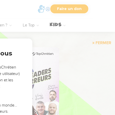
Faire un don
ien ?
Le Top
FERMER
nous
opChrétien
utilisateur)
n et les
:
 du monde…
eurs.