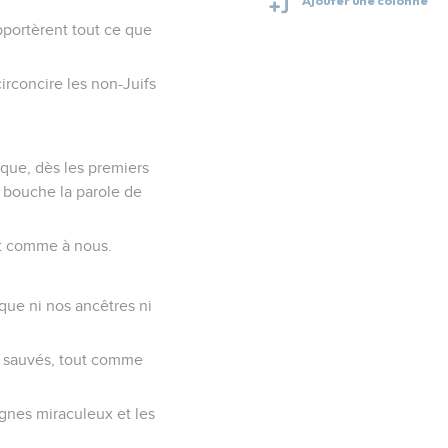
rapportèrent tout ce que
circoncire les non-Juifs
z que, dès les premiers
a bouche la parole de
it comme à nous.
ue ni nos ancêtres ni
s sauvés, tout comme
ignes miraculeux et les