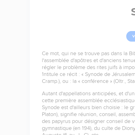
V
Ce mot, qui ne se trouve pas dans la Bi
l'assemblée d'apôtres et d'anciens ten
régler le problème des rites juifs à imp
1ntitule ce récit : « Synode de Jérusalem 
Cramp.), ou : la « conférence » (Oltr., Stap
Autant d'appellations anticipées, et d'u
cette première assemblée ecclésiastique
Synode est d'ailleurs bien choisie : le g
Platon), signifie réunion, conseil, asse
des papyrus pour désigner conseil de vi
gymnastique (en 194), du culte de Dion
Auguste (6 av. J. -C), etc.