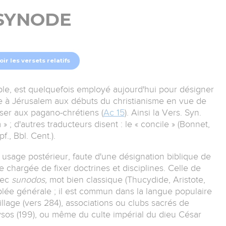
SYNODE
oir les versets relatifs
ble, est quelquefois employé aujourd'hui pour désigner
ue à Jérusalem aux débuts du christianisme en vue de
oser aux pagano-chrétiens (
Ac 15
). Ainsi la Vers. Syn.
» ; d'autres traducteurs disent : le « concile » (Bonnet,
f., Bbl. Cent.).
n usage postérieur, faute d'une désignation biblique de
 chargée de fixer doctrines et disciplines. Celle de
rec
sunodos,
mot bien classique (Thucydide, Aristote,
mblée générale ; il est commun dans la langue populaire
llage (vers 284), associations ou clubs sacrés de
ysos (199), ou même du culte impérial du dieu César