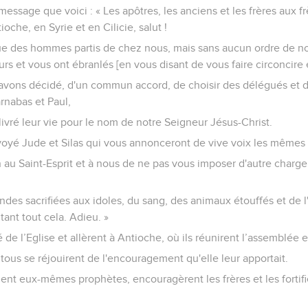
 message que voici : « Les apôtres, les anciens et les frères aux f
ioche, en Syrie et en Cilicie, salut !
e des hommes partis de chez nous, mais sans aucun ordre de not
urs et vous ont ébranlés [en vous disant de vous faire circoncire e
avons décidé, d'un commun accord, de choisir des délégués et 
rnabas et Paul,
ivré leur vie pour le nom de notre Seigneur Jésus-Christ.
yé Jude et Silas qui vous annonceront de vive voix les mêmes
on au Saint-Esprit et à nous de ne pas vous imposer d'autre charge
ndes sacrifiées aux idoles, du sang, des animaux étouffés et de l
tant tout cela. Adieu. »
 de l’Eglise et allèrent à Antioche, où ils réunirent l’assemblée et 
t tous se réjouirent de l'encouragement qu'elle leur apportait.
aient eux-mêmes prophètes, encouragèrent les frères et les fortifi