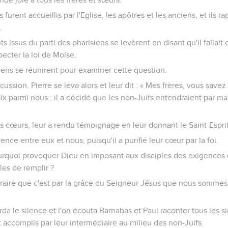
s furent accueillis par l'Eglise, les apôtres et les anciens, et ils 
.
 issus du parti des pharisiens se levèrent en disant qu'il fallait 
ecter la loi de Moïse.
iens se réunirent pour examiner cette question.
cussion. Pierre se leva alors et leur dit : « Mes frères, vous save
hoix parmi nous : il a décidé que les non-Juifs entendraient par m
les cœurs, leur a rendu témoignage en leur donnant le Saint-Espr
érence entre eux et nous, puisqu'il a purifié leur cœur par la foi.
rquoi provoquer Dieu en imposant aux disciples des exigences q
es de remplir ?
raire que c'est par la grâce du Seigneur Jésus que nous somme
da le silence et l'on écouta Barnabas et Paul raconter tous les s
 accomplis par leur intermédiaire au milieu des non-Juifs.