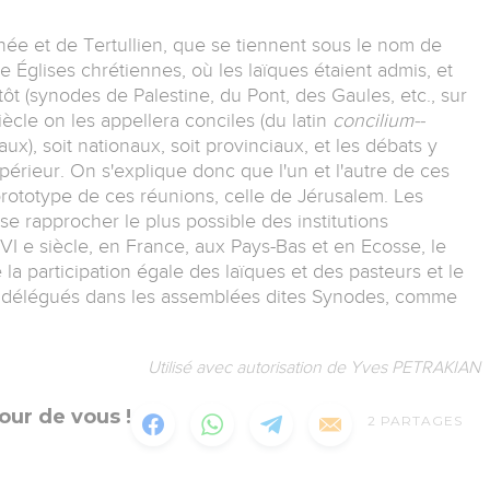
Irénée et de Tertullien, que se tiennent sous le nom de
Églises chrétiennes, où les laïques étaient admis, et
tôt (synodes de Palestine, du Pont, des Gaules, etc., sur
siècle on les appellera conciles (du latin
concilium--
), soit nationaux, soit provinciaux, et les débats y
périeur. On s'explique donc que l'un et l'autre de ces
rototype de ces réunions, celle de Jérusalem. Les
se rapprocher le plus possible des institutions
VI e siècle, en France, aux Pays-Bas et en Ecosse, le
la participation égale des laïques et des pasteurs et le
ces délégués dans les assemblées dites Synodes, comme
Utilisé avec autorisation de Yves PETRAKIAN
our de vous !
2
PARTAGES