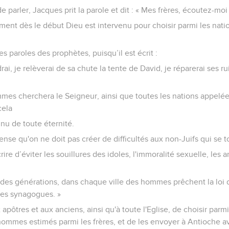
de parler, Jacques prit la parole et dit : « Mes frères, écoutez-moi 
ent dès le début Dieu est intervenu pour choisir parmi les nati
s paroles des prophètes, puisqu’il est écrit :
rai, je relèverai de sa chute la tente de David, je réparerai ses rui
mmes cherchera le Seigneur, ainsi que toutes les nations appelé
cela
nnu de toute éternité.
pense qu'on ne doit pas créer de difficultés aux non-Juifs qui se 
crire d’éviter les souillures des idoles, l'immoralité sexuelle, les
 des générations, dans chaque ville des hommes prêchent la loi 
les synagogues. »
x apôtres et aux anciens, ainsi qu'à toute l'Eglise, de choisir par
 hommes estimés parmi les frères, et de les envoyer à Antioche a