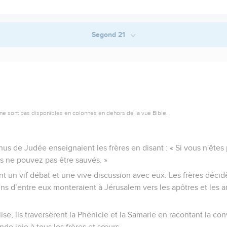
Segond 21
ne sont pas disponibles en colonnes en dehors de la vue Bible.
de Judée enseignaient les frères en disant : « Si vous n'êtes p
 ne pouvez pas être sauvés. »
t un vif débat et une vive discussion avec eux. Les frères décid
s d’entre eux monteraient à Jérusalem vers les apôtres et les an
ise, ils traversèrent la Phénicie et la Samarie en racontant la co
nde joie à tous les frères et sœurs.