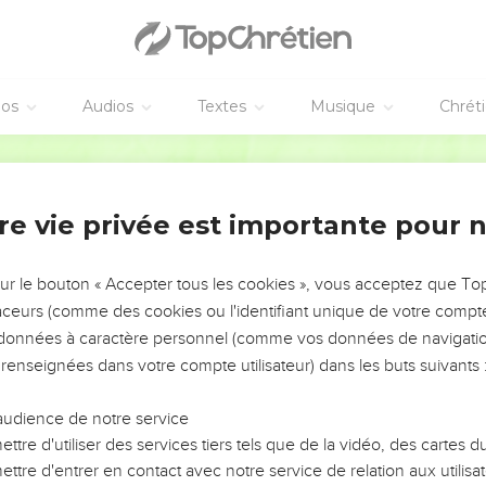
éos
Audios
Textes
Musique
Chrét
re vie privée est importante pour 
NEMENT DE L’ANNÉE !
ÉVITER LES VOTRES ?
sur le bouton « Accepter tous les cookies », vous acceptez que T
traceurs (comme des cookies ou l'identifiant unique de votre compte 
tes, leur impact, leur foi ou leur vision. Mais on voit
s données à caractère personnel (comme vos données de navigatio
fficiles qu'ils ont traversés, alors même que ce sont
 renseignées dans votre compte utilisateur) dans les buts suivants 
audience de notre service
s, et responsables reviennent sur les erreurs
 avancer avec plus de sagesse afin que leurs erreurs
ttre d'utiliser des services tiers tels que de la vidéo, des cartes
un ministère, une équipe, un groupe ou une famille,
ttre d'entrer en contact avec notre service de relation aux utilisat