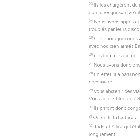
23
Ils les chargèrent du
non juive qui sont à Ant
24
Nous avons appris qu
troublés par leurs disco
25
C'est pourquoi nous 
avec nos bien-aimés Ba
26
ces hommes qui ont l
27
Nous avons donc envo
28
En effet, il a paru b
nécessaire :
29
vous abstenir des via
Vous agirez bien en évi
30
Ils prirent donc congé
31
On en fit la lecture e
32
Jude et Silas, qui ét
longuement.