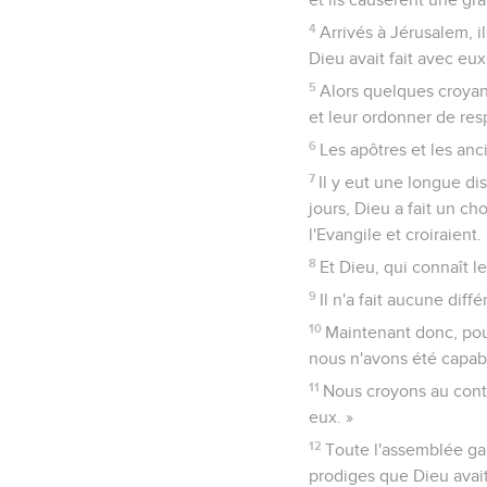
4
Arrivés à Jérusalem, il
Dieu avait fait avec eux
5
Alors quelques croyants
et leur ordonner de resp
6
Les apôtres et les anc
7
Il y eut une longue dis
jours, Dieu a fait un c
l'Evangile et croiraient.
8
Et Dieu, qui connaît 
9
Il n'a fait aucune diff
10
Maintenant donc, pou
nous n'avons été capabl
11
Nous croyons au cont
eux. »
12
Toute l'assemblée gar
prodiges que Dieu avait