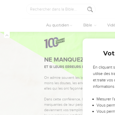
Au quotidien
Bible
Vid
Vot
NE MANQUEZ PAS L’ÉVÉ
ET SI LEURS ERREURS POUVAIENT VOUS 
En cliquant 
utilise des 
On admire souvent les leaders pour leurs réussi
et traite vo
moins les doutes, les erreurs et les saisons di
informations
elles qui les ont façonnés.
Mesurer l'
Dans cette conférence, leaders, entrepreneur
marquantes de leur parcours et les clés pour
Vous perme
deviennent vos tremplins. Que vous guidiez 
Vous perme