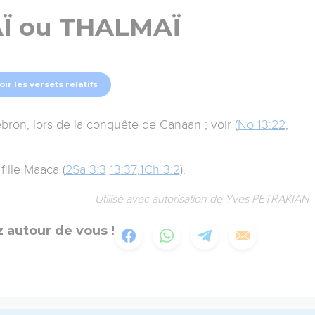
Ï ou THALMAÏ
oir les versets relatifs
bron, lors de la conquête de Canaan ; voir (
No 13:22
,
ille Maaca (
2Sa 3:3
13:37
,
1Ch 3:2
).
Utilisé avec autorisation de Yves PETRAKIAN
 autour de vous !