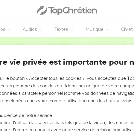
éos
Audios
Textes
Musique
Chrét
re vie privée est importante pour 
NEMENT DE L’ANNÉE !
ÉVITER LES VOTRES ?
sur le bouton « Accepter tous les cookies », vous acceptez que T
traceurs (comme des cookies ou l'identifiant unique de votre compte 
tes, leur impact, leur foi ou leur vision. Mais on voit
s données à caractère personnel (comme vos données de navigatio
fficiles qu'ils ont traversés, alors même que ce sont
 renseignées dans votre compte utilisateur) dans les buts suivants 
audience de notre service
s, et responsables reviennent sur les erreurs
 avancer avec plus de sagesse afin que leurs erreurs
ttre d'utiliser des services tiers tels que de la vidéo, des cartes
un ministère, une équipe, un groupe ou une famille,
ttre d'entrer en contact avec notre service de relation aux utilisat