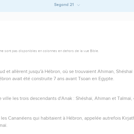
Segond 21
ne sont pas disponibles en colonnes en dehors de la vue Bible.
sud et allèrent jusqu'à Hébron, où se trouvaient Ahiman, Shéshaï 
bron avait été construite 7 ans avant Tsoan en Egypte.
 ville les trois descendants d'Anak : Shéshaï, Ahiman et Talmaï,
 les Cananéens qui habitaient à Hébron, appelée autrefois Kirjath
maï.