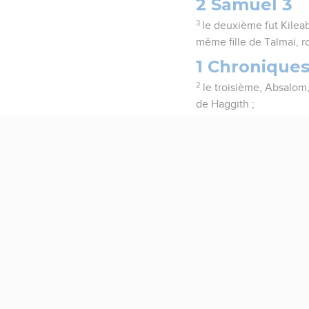
2 Samuel 3
3
le deuxième fut Kileab
même fille de Talmaï, r
1 Chroniques
2
le troisième, Absalom,
de Haggith ;