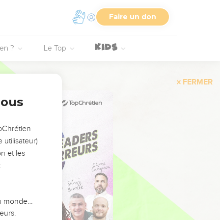
Faire un don
ien ?
Le Top
FERMER
nous
opChrétien
utilisateur)
n et les
:
 du monde…
eurs.