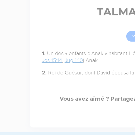
TALMA
V
1.
Un des « enfants d'Anak » habitant Hé
Jos 15:14
,
Jug 1:10
) Anak.
2.
Roi de Guésur, dont David épousa la f
Vous avez aimé ? Partagez