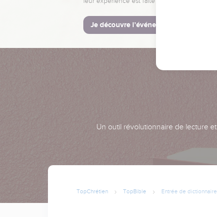
leur expérience est faite pour vous.
Je découvre l’événement
Un outil révolutionnaire de lecture e
TopChrétien
TopBible
Entrée de dictionnaire