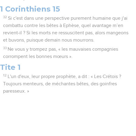
1 Corinthiens 15
32
Si c'est dans une perspective purement humaine que j'ai
combattu contre les bêtes à Ephèse, quel avantage m’en
revient-il ? Si les morts ne ressuscitent pas, alors mangeons
et buvons, puisque demain nous mourrons.
33
Ne vous y trompez pas, « les mauvaises compagnies
corrompent les bonnes mœurs ».
Tite 1
12
L'un d'eux, leur propre prophète, a dit : « Les Crétois ?
Toujours menteurs, de méchantes bêtes, des goinfres
paresseux. »