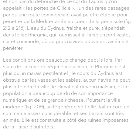
et non loin du débouché de ce col du Taurus qu'on
appelait « les portes de Cilicie », l'un des rares passages
par où une route commerciale avait pu être établie pour
pénétrer de la Méditerranée au coeur de la péninsule (fig.
212 à 215). L'eau du Cydnus, fraîche et pure, s'épandait
dans le lac Rhegma, qui fournissait à Tarse un port vaste,
sûr et commode, où de gros navires pouvaient aisément
pénétrer.
Les conditions ont beaucoup changé depuis lors. Par
suite de l'incurie du régime musulman, le Rhegma n'est
plus qu'un marais pestilentiel ; le cours du Cydnus est
obstrué par les vases et les sables, aucun navire ne peut
plus atteindre la ville, le climat est devenu malsain, et la
population a beaucoup perdu de son importance
numérique et de sa grande richesse. Pourtant la ville
moderne (fig. 209), si dégénérée soit-elle, fait encore un
commerce assez considérable, et ses bazars sont très
animés. Elle est construite à côté des ruines imposantes
de la Tarse d'autrefois.