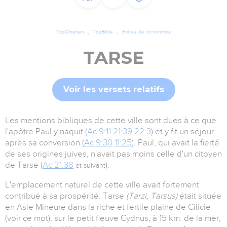
TopChrétien
TopBible
Entrée de dictionnaire
TARSE
Voir les versets relatifs
Les mentions bibliques de cette ville sont dues à ce que
l'apôtre Paul y naquit (
Ac 9:11
21:39
22:3
) et y fit un séjour
après sa conversion (
Ac 9:30
11:25
). Paul, qui avait la fierté
de ses origines juives, n'avait pas moins celle d'un citoyen
de Tarse (
Ac 21:38
).
et suivant
L'emplacement naturel de cette ville avait fortement
contribué à sa prospérité. Tarse
(Tarzi, Tarsus)
était située
en Asie Mineure dans la riche et fertile plaine de Cilicie
(voir ce mot), sur le petit fleuve Cydnus, à 15 km. de la mer,