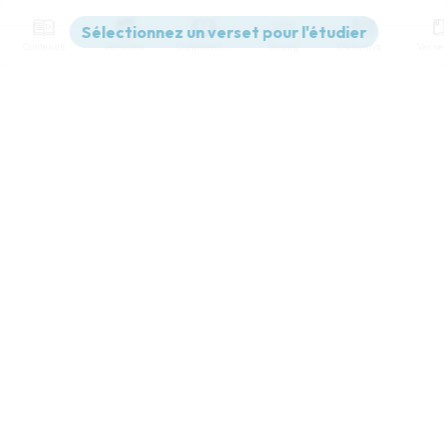
Contenus
Versions
Commentaires
Strong
Dictionnaire
Paramètres de lecture
Afficher les numéros de versets
Mode dyslexique
Désactivé
Simple
Coul
eur
Police d'écriture
Serif
Sans-serif
Taille de texte
Grand
Moyen
Petit