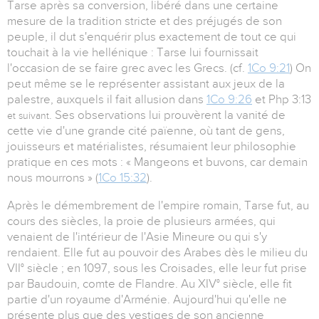
Tarse après sa conversion, libéré dans une certaine
mesure de la tradition stricte et des préjugés de son
peuple, il dut s'enquérir plus exactement de tout ce qui
touchait à la vie hellénique : Tarse lui fournissait
l'occasion de se faire grec avec les Grecs. (cf.
1Co 9:21
) On
peut même se le représenter assistant aux jeux de la
palestre, auxquels il fait allusion dans
1Co 9:26
et Php 3:13
. Ses observations lui prouvèrent la vanité de
et suivant
cette vie d'une grande cité païenne, où tant de gens,
jouisseurs et matérialistes, résumaient leur philosophie
pratique en ces mots : « Mangeons et buvons, car demain
nous mourrons » (
1Co 15:32
).
Après le démembrement de l'empire romain, Tarse fut, au
cours des siècles, la proie de plusieurs armées, qui
venaient de l'intérieur de l'Asie Mineure ou qui s'y
rendaient. Elle fut au pouvoir des Arabes dès le milieu du
VII° siècle ; en 1097, sous les Croisades, elle leur fut prise
par Baudouin, comte de Flandre. Au XIV° siècle, elle fit
partie d'un royaume d'Arménie. Aujourd'hui qu'elle ne
présente plus que des vestiges de son ancienne