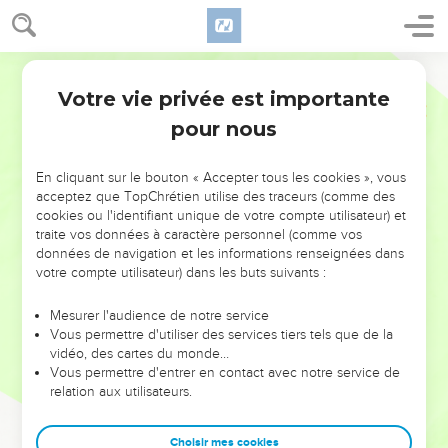
Votre vie privée est importante
pour nous
NE MANQUEZ PAS L’ÉVÉNEMENT
En cliquant sur le bouton « Accepter tous les cookies », vous
DE L’ANNÉE !
acceptez que TopChrétien utilise des traceurs (comme des
cookies ou l'identifiant unique de votre compte utilisateur) et
ET SI LEURS ERREURS POUVAIENT VOUS ÉVITER LES
traite vos données à caractère personnel (comme vos
VOTRES ?
données de navigation et les informations renseignées dans
votre compte utilisateur) dans les buts suivants :
On admire souvent les leaders pour leurs réussites, leur impact,
leur foi ou leur vision. Mais on voit moins les doutes, les erreurs
Mesurer l'audience de notre service
Vous permettre d'utiliser des services tiers tels que de la
et les saisons difficiles qu'ils ont traversés, alors même que ce
vidéo, des cartes du monde…
sont elles qui les ont façonnés.
Vous permettre d'entrer en contact avec notre service de
relation aux utilisateurs.
Dans cette conférence, leaders, entrepreneurs, et responsables
reviennent sur les erreurs marquantes de leur parcours et les
clés pour avancer avec plus de sagesse afin que leurs erreurs
Choisir mes cookies