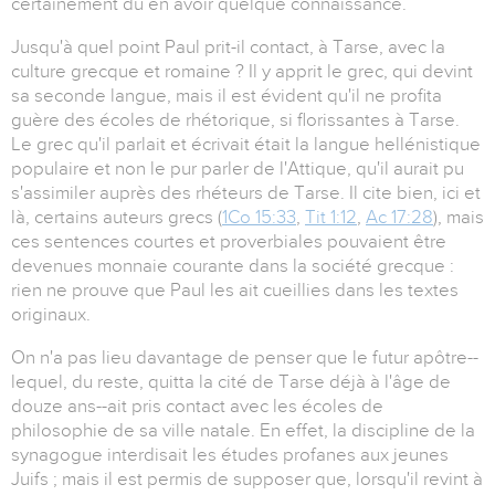
certainement dû en avoir quelque connaissance.
Jusqu'à quel point Paul prit-il contact, à Tarse, avec la
culture grecque et romaine ? Il y apprit le grec, qui devint
sa seconde langue, mais il est évident qu'il ne profita
guère des écoles de rhétorique, si florissantes à Tarse.
Le grec qu'il parlait et écrivait était la langue hellénistique
populaire et non le pur parler de l'Attique, qu'il aurait pu
s'assimiler auprès des rhéteurs de Tarse. Il cite bien, ici et
là, certains auteurs grecs (
1Co 15:33
,
Tit 1:12
,
Ac 17:28
), mais
ces sentences courtes et proverbiales pouvaient être
devenues monnaie courante dans la société grecque :
rien ne prouve que Paul les ait cueillies dans les textes
originaux.
On n'a pas lieu davantage de penser que le futur apôtre--
lequel, du reste, quitta la cité de Tarse déjà à l'âge de
douze ans--ait pris contact avec les écoles de
philosophie de sa ville natale. En effet, la discipline de la
synagogue interdisait les études profanes aux jeunes
Juifs ; mais il est permis de supposer que, lorsqu'il revint à