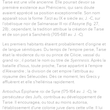
Tarse est une ville ancienne. Elle pourrait devoir sa
première existence aux Phéniciens, qui sans doute
avaient apprécié sa position exceptionnelle. Son nom
apparaît sous la forme
Tarzi
au IX e siècle av, J. -C, sur
l'obélisque noir de Salmanasar III roi d'Assyrie (fig. 27,
28) ; cependant, la tradition attribue la création de Tarse
et de son port à Sanchérib (705-681 av. J. -C).
Les premiers habitants étaient probablement d'origine et
de langue sémitiques. Du temps de l'empire perse, Tarse
était la résidence du roi ou prince de Cilicie, vassal du
grand roi ; il portait le nom ou titre de
Syennesis.
Après la
bataille d'Issus, toute proche, Tarse appartint à l'empire
d'Alexandre ; la division de cet empire l'attribua au
royaume des Séleucides. Dès ce moment, les Grecs y
affluèrent et elle s'hellénisa rapidement.
Antiochus Épiphane roi de Syrie (175-164 av. J. -C), le
persécuteur des Juifs, contribua au développement de
Tarse. Il encouragea, ou tout au moins autorisa,
l'établissement d'une colonie juive dans cette ville. Il lui