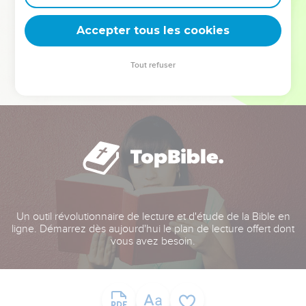
deviennent vos tremplins. Que vous guidiez un ministère, une
équipe, un groupe ou une famille, leur expérience est faite
Accepter tous les cookies
pour vous.
Tout refuser
Je découvre l’événement
Un outil révolutionnaire de lecture et d'étude de la Bible en
ligne. Démarrez dès aujourd'hui le plan de lecture offert dont
vous avez besoin.