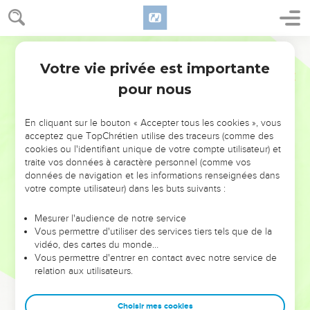
Votre vie privée est importante
pour nous
NE MANQUEZ PAS L’ÉVÉNEMENT
En cliquant sur le bouton « Accepter tous les cookies », vous
DE L’ANNÉE !
acceptez que TopChrétien utilise des traceurs (comme des
cookies ou l'identifiant unique de votre compte utilisateur) et
ET SI LEURS ERREURS POUVAIENT VOUS ÉVITER LES
traite vos données à caractère personnel (comme vos
VOTRES ?
données de navigation et les informations renseignées dans
votre compte utilisateur) dans les buts suivants :
On admire souvent les leaders pour leurs réussites, leur impact,
leur foi ou leur vision. Mais on voit moins les doutes, les erreurs
Mesurer l'audience de notre service
Vous permettre d'utiliser des services tiers tels que de la
et les saisons difficiles qu'ils ont traversés, alors même que ce
vidéo, des cartes du monde…
sont elles qui les ont façonnés.
Vous permettre d'entrer en contact avec notre service de
relation aux utilisateurs.
Dans cette conférence, leaders, entrepreneurs, et responsables
reviennent sur les erreurs marquantes de leur parcours et les
clés pour avancer avec plus de sagesse afin que leurs erreurs
Choisir mes cookies