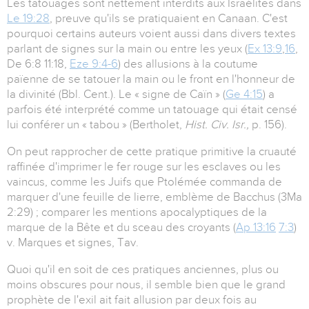
Les tatouages sont nettement interdits aux Israélites dans
Le 19:28
, preuve qu'ils se pratiquaient en Canaan. C'est
pourquoi certains auteurs voient aussi dans divers textes
parlant de signes sur la main ou entre les yeux (
Ex 13:9
,
16
,
De 6:8 11:18,
Eze 9:4-6
) des allusions à la coutume
païenne de se tatouer la main ou le front en l'honneur de
la divinité (Bbl. Cent.). Le « signe de Caïn » (
Ge 4:15
) a
parfois été interprété comme un tatouage qui était censé
lui conférer un « tabou » (Bertholet,
Hist. Civ. Isr.,
p. 156).
On peut rapprocher de cette pratique primitive la cruauté
raffinée d'imprimer le fer rouge sur les esclaves ou les
vaincus, comme les Juifs que Ptolémée commanda de
marquer d'une feuille de lierre, emblème de Bacchus (3Ma
2:29) ; comparer les mentions apocalyptiques de la
marque de la Bête et du sceau des croyants (
Ap 13:16
7:3
)
v. Marques et signes, Tav.
Quoi qu'il en soit de ces pratiques anciennes, plus ou
moins obscures pour nous, il semble bien que le grand
prophète de l'exil ait fait allusion par deux fois au