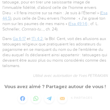
tatouage, pour en tirer une saisissante image de
l'immuable fidélité, d'abord celle de l'homme envers
Dieu : « Il fera inscrire sur sa main : Je suis à l'Éternel » (
Esa
44:5
), puis celle de Dieu envers l'homme : « J'ai gravé ton
nom sur les paumes de mes mains » (
Esa 49:1-6
; cf. L.
Schneller,
Connais-tu...,
ch. 24).
Dans
Ga 6:17
et
1Ti 4:2
, la Bbl. Cent, voit des allusions aux
tatouages religieux que pratiquaient les adorateurs du
paganisme en se marquant du nom ou de l'emblème du
dieu auquel ils déclaraient ainsi appartenir : tatouages qui
devaient être aussi plus ou moins considérés comme des
talismans.
Utilisé avec autorisation de Yves PETRAKIAN
Vous avez aimé ? Partagez autour de vous !
4
PARTAGES