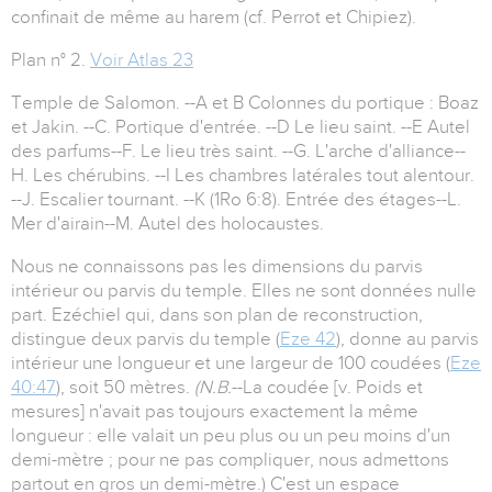
confinait de même au harem (cf. Perrot et Chipiez).
Plan n° 2.
Voir Atlas 23
Temple de Salomon. --A et B Colonnes du portique : Boaz
et Jakin. --C. Portique d'entrée. --D Le lieu saint. --E Autel
des parfums--F. Le lieu très saint. --G. L'arche d'alliance--
H. Les chérubins. --I Les chambres latérales tout alentour.
--J. Escalier tournant. --K (1Ro 6:8). Entrée des étages--L.
Mer d'airain--M. Autel des holocaustes.
Nous ne connaissons pas les dimensions du parvis
intérieur ou parvis du temple. Elles ne sont données nulle
part. Ezéchiel qui, dans son plan de reconstruction,
distingue deux parvis du temple (
Eze 42
), donne au parvis
intérieur une longueur et une largeur de 100 coudées (
Eze
40:47
), soit 50 mètres.
(N.B.
--La coudée [v. Poids et
mesures] n'avait pas toujours exactement la même
longueur : elle valait un peu plus ou un peu moins d'un
demi-mètre ; pour ne pas compliquer, nous admettons
partout en gros un demi-mètre.) C'est un espace