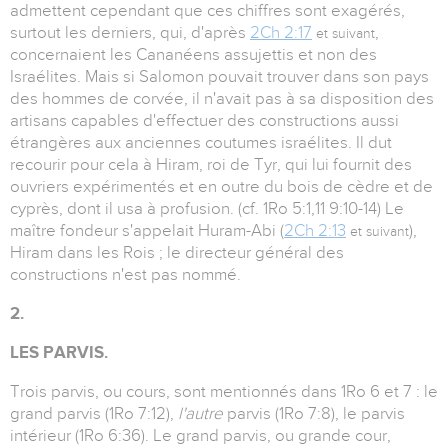
admettent cependant que ces chiffres sont exagérés,
surtout les derniers, qui, d'après
2Ch 2:17
,
et suivant
concernaient les Cananéens assujettis et non des
Israélites. Mais si Salomon pouvait trouver dans son pays
des hommes de corvée, il n'avait pas à sa disposition des
artisans capables d'effectuer des constructions aussi
étrangères aux anciennes coutumes israélites. Il dut
recourir pour cela à Hiram, roi de Tyr, qui lui fournit des
ouvriers expérimentés et en outre du bois de cèdre et de
cyprès, dont il usa à profusion. (cf. 1Ro 5:1,11 9:10-14) Le
maître fondeur s'appelait Huram-Abi (
2Ch 2:13
),
et suivant
Hiram dans les Rois ; le directeur général des
constructions n'est pas nommé.
2.
LES PARVIS.
Trois parvis, ou cours, sont mentionnés dans 1Ro 6 et 7 : le
grand parvis (1Ro 7:12),
l'autre
parvis (1Ro 7:8), le parvis
intérieur (1Ro 6:36). Le grand parvis, ou grande cour,