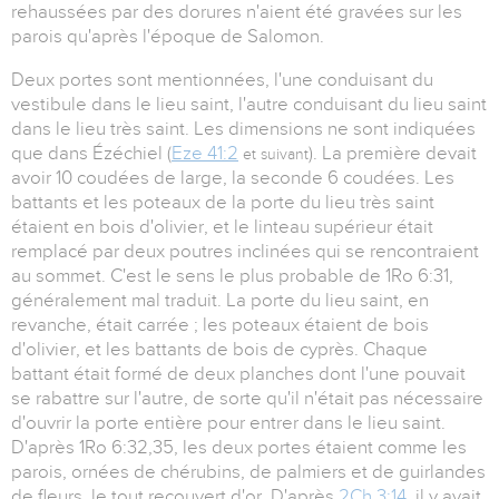
rehaussées par des dorures n'aient été gravées sur les
parois qu'après l'époque de Salomon.
Deux portes sont mentionnées, l'une conduisant du
vestibule dans le lieu saint, l'autre conduisant du lieu saint
dans le lieu très saint. Les dimensions ne sont indiquées
que dans Ézéchiel (
Eze 41:2
). La première devait
et suivant
avoir 10 coudées de large, la seconde 6 coudées. Les
battants et les poteaux de la porte du lieu très saint
étaient en bois d'olivier, et le linteau supérieur était
remplacé par deux poutres inclinées qui se rencontraient
au sommet. C'est le sens le plus probable de 1Ro 6:31,
généralement mal traduit. La porte du lieu saint, en
revanche, était carrée ; les poteaux étaient de bois
d'olivier, et les battants de bois de cyprès. Chaque
battant était formé de deux planches dont l'une pouvait
se rabattre sur l'autre, de sorte qu'il n'était pas nécessaire
d'ouvrir la porte entière pour entrer dans le lieu saint.
D'après 1Ro 6:32,35, les deux portes étaient comme les
parois, ornées de chérubins, de palmiers et de guirlandes
de fleurs, le tout recouvert d'or. D'après
2Ch 3:14
, il y avait