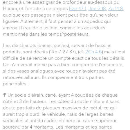
encore à une assez grande profondeur au-dessous du
Haram, et l'on cite à ce propos
Eze 47:1
,
Joe 3:18
,
Za 14:8
,
quoique ces passages n'aient peut-être qu'une valeur
figurée. Autrement, il faut penser à un aqueduc qui
amenait l'eau de plus loin, comme les aqueducs
mentionnés dans les temps~postérieurs.
Les dix chariots (bases, socles), servant de bassins
portatifs, sont décrits (1Ro 7:27-37), (cf.
2Ch 4:6
) mais il est
difficile de se rendre un compte exact de tous les détails.
On n'arriverait même pas à bien comprendre l'ensemble,
si des vases analogues avec roues n'avaient pas été
retrouvés ailleurs. Ils comprenaient trois parties
principales :
1°
Un socle d'airain, carré, ayant 4 coudées de chaque
côté et 3 de hauteur. Les côtés du socle n'étaient sans
doute pas faits de plaques massives de métal, ce qui
aurait trop alourdi le véhicule, mais de larges barres
verticales allant du cadre inférieur au cadre supérieur,
soutenu par 4 montants. Les montants et les barres