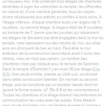
un nouveau mur. Elle contenait trois étages de chambres
destinées à loger les ustensiles du temple, les offrandes
en nature et, d'une manière générale, tous les objets
divers nécessaires aux prêtres ou confiés à leurs soins. A
l'étage inférieur, chaque chambre avait une largeur de 5
coudées ; au second étage, la largeur était de 6 coudées,
au troisième de 7, parce que les poutres qui séparaient
les étages ne devaient pas être engagées dans le mur du
temple, mais reposaient sur des retraits du mur, qui allait
ainsi en diminuant de bas en haut. Peut-être le mur
extérieur de la construction secondaire avait-il aussi des
retraits, mais ce n'est pas certain. Le nombre des
chambres n'est pas indiqué pour le temple de Salomon.
Dans le temple d'Ézéchiel il
y
en avait 30 par étage (
Eze
41:6
). Une seule entrée, placée au côté sud, conduisait
dans cette construction latérale. On montait au second
étage, puis au troisième par un escalier rapide dont on
ignore la forme exacte. (cf. 1Ro 6:8 et les commentaires)
Toutes les chambres d'un étage étaient naturellement en
communication les unes avec les autres. Elles étaient
sans doute éclairées par une fenêtre évasée à l'intérieur