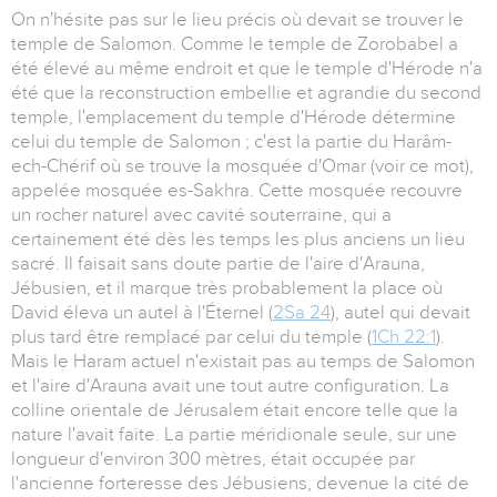
On n'hésite pas sur le lieu précis où devait se trouver le
temple de Salomon. Comme le temple de Zorobabel a
été élevé au même endroit et que le temple d'Hérode n'a
été que la reconstruction embellie et agrandie du second
temple, l'emplacement du temple d'Hérode détermine
celui du temple de Salomon ; c'est la partie du Harâm-
ech-Chérif où se trouve la mosquée d'Omar (voir ce mot),
appelée mosquée es-Sakhra. Cette mosquée recouvre
un rocher naturel avec cavité souterraine, qui a
certainement été dès les temps les plus anciens un lieu
sacré. Il faisait sans doute partie de l'aire d'Arauna,
Jébusien, et il marque très probablement la place où
David éleva un autel à l'Éternel (
2Sa 24
), autel qui devait
plus tard être remplacé par celui du temple (
1Ch 22:1
).
Mais le Haram actuel n'existait pas au temps de Salomon
et l'aire d'Arauna avait une tout autre configuration. La
colline orientale de Jérusalem était encore telle que la
nature l'avait faite. La partie méridionale seule, sur une
longueur d'environ 300 mètres, était occupée par
l'ancienne forteresse des Jébusiens, devenue la cité de