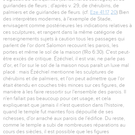
guirlandes de fleurs ; d'après v. 29, de chérubins, de
palmiers et de guirlandes de fleurs. (cf.
Eze 41:17
20
) Bien
des interprètes modernes, à l'exemple de Stade,
envisagent comme postérieures les indications relatives à
ces sculptures, et rangent dans la même catégorie de
renseignements sujets à caution tous les passages qui
parlent de l'or dont Salomon recouvrit les parois, les
portes et même le sol de la maison (1Ro 6:30). C'est peut-
être excès de critique. Ézéchiel, il est vrai, ne parle pas
d'or, et l'or sur le sol de la maison nous paraît un luxe mal
placé : mais Ézéchiel mentionne les sculptures de
chérubins et de palmiers, et l'on peut admettre que l'or
était étendu en couches très minces sur ces figures, de
manière à les faire ressortir sur l'ensemble des parois. Il
n'en fallait pas beaucoup pour cet usage, et cela
expliquerait que jamais il n'est question dans l'histoire,
quand le temple fut maintes fois dépouillé de ses
richesses, d'or arraché aux parois de l'édifice. Du reste,
comme le temple a subi de nombreuses réparations au
cours des siècles, il est possible que les figures