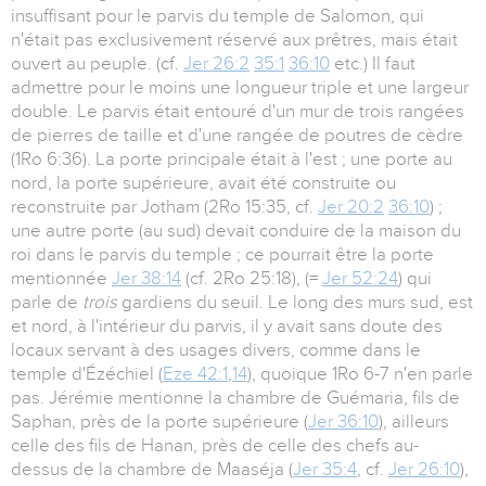
insuffisant pour le parvis du temple de Salomon, qui
n'était pas exclusivement réservé aux prêtres, mais était
ouvert au peuple. (cf.
Jer 26:2
35:1
36:10
etc.) Il faut
admettre pour le moins une longueur triple et une largeur
double. Le parvis était entouré d'un mur de trois rangées
de pierres de taille et d'une rangée de poutres de cèdre
(1Ro 6:36). La porte principale était à l'est ; une porte au
nord, la porte supérieure, avait été construite ou
reconstruite par Jotham (2Ro 15:35, cf.
Jer 20:2
36:10
) ;
une autre porte (au sud) devait conduire de la maison du
roi dans le parvis du temple ; ce pourrait être la porte
mentionnée
Jer 38:14
(cf. 2Ro 25:18), (=
Jer 52:24
) qui
parle de
trois
gardiens du seuil. Le long des murs sud, est
et nord, à l'intérieur du parvis, il y avait sans doute des
locaux servant à des usages divers, comme dans le
temple d'Ézéchiel (
Eze 42:1
,
14
), quoique 1Ro 6-7 n'en parle
pas. Jérémie mentionne la chambre de Guémaria, fils de
Saphan, près de la porte supérieure (
Jer 36:10
), ailleurs
celle des fils de Hanan, près de celle des chefs au-
dessus de la chambre de Maaséja (
Jer 35:4
, cf.
Jer 26:10
),