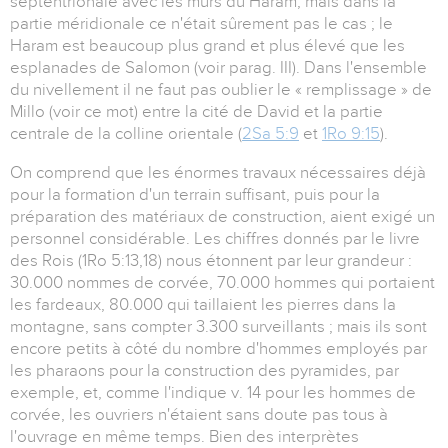
septentrionale avec les murs du Haram, mais dans la
partie méridionale ce n'était sûrement pas le cas ; le
Haram est beaucoup plus grand et plus élevé que les
esplanades de Salomon (voir parag. III). Dans l'ensemble
du nivellement il ne faut pas oublier le « remplissage » de
Millo (voir ce mot) entre la cité de David et la partie
centrale de la colline orientale (
2Sa 5:9
et
1
Ro 9:15
).
On comprend que les énormes travaux nécessaires déjà
pour la formation d'un terrain suffisant, puis pour la
préparation des matériaux de construction, aient exigé un
personnel considérable. Les chiffres donnés par le livre
des Rois (1Ro 5:13,18) nous étonnent par leur grandeur :
30.000 nommes de corvée, 70.000 hommes qui portaient
les fardeaux, 80.000 qui taillaient les pierres dans la
montagne, sans compter 3.300 surveillants ; mais ils sont
encore petits à côté du nombre d'hommes employés par
les pharaons pour la construction des pyramides, par
exemple, et, comme l'indique v. 14 pour les hommes de
corvée, les ouvriers n'étaient sans doute pas tous à
l'ouvrage en même temps. Bien des interprètes