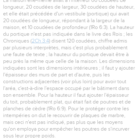
La maison elle-même avait à l'intérieur 60 coudées de
longueur, 20 coudées de largeur, 30 coudées de hauteur,
et elle était précédée d'un vestibule (portique) qui avait
20 coudées de longueur, répondant à la largeur de la
maison, et 10 coudées de profondeur (1Ro 6:3). La hauteur
du portique n'est pas indiquée dans le livre des Rois ; les
Chroniques (
2Ch 3:4
) disent 120 coudées, chiffre admis
par plusieurs interprètes, mais c'est plus probablement
une faute de texte ; la hauteur du portique devait être à
peu près la même que celle de la maison. Les dimensions
indiquées sont les dimensions intérieures ; il faut y ajouter
l'épaisseur des murs de part et d'autre, puis les
constructions adjacentes (voir plus loin) pour avoir tout
l'aréa, c'est-à-dire l'espace occupé par le bâtiment dans
son ensemble. Pour la hauteur il faut ajouter l'épaisseur
du toit, probablement plat, qui était fait de poutres et de
planches de cèdre (1Ro 6:9). Pour le protéger contre les
intempéries on dut le recouvrir de plaques de marbre,
mais ceci n'est pas indiqué, pas plus que les moyens
qu'on employa pour empêcher les poutres de s'incurver
sous leur propre poids.