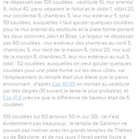
ne dépassait pas 100 coudées : vestibule 10, mur oriental
6,
hékal
40, paroi séparant le
hékal
et le
debir
1,
débit
20,
mur occidental 6, chambres 5, leur mur extérieur 5, total :
93 coudées, auxquelles il faut ajouter quelques coudées
pour le mur oriental du vestibule et la plate-forme portant
les deux colonnes Jakin et Boaz. La largeur ne dépassait
pas 60 coudées : mur extérieur des chambres au nord 5,
chambres 5, mur nord de la maison 6,
hékal
20, mur sud
de la maison 6, chambres 5, leur mur extérieur au sud 5,
total : 52 coudées, auxquelles on peut ajouter quelques
coudées pour une plate-forme sur les deux côtés, car
l'emplacement du temple était plus élevé que le parvis
environnant ; d'après
Eze 40:49
on montait au vestibule
par des degrés (10 suivant le texte le plus probable), et
Eze 41:8
précise que la différence de hauteur était de 6
coudées.
100 coudées sur 60 (environ 50 m. sur 30) : ce n'est
évidemment pas beaucoup ; le temple de Salomon ne
pouvait pas rivaliser avec les grands temples de Thèbes
ou de Babylone, et de nos jours il ferait petite figure à