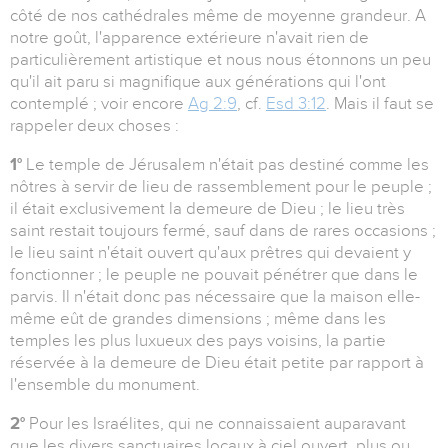
côté de nos cathédrales même de moyenne grandeur. A
notre goût, l'apparence extérieure n'avait rien de
particulièrement artistique et nous nous étonnons un peu
qu'il ait paru si magnifique aux générations qui l'ont
contemplé ; voir encore
Ag 2:9
, cf.
Esd 3:12
. Mais il faut se
rappeler deux choses :
1°
Le temple de Jérusalem n'était pas destiné comme les
nôtres à servir de lieu de rassemblement pour le peuple ;
il était exclusivement la demeure de Dieu ; le lieu très
saint restait toujours fermé, sauf dans de rares occasions ;
le lieu saint n'était ouvert qu'aux prêtres qui devaient y
fonctionner ; le peuple ne pouvait pénétrer que dans le
parvis. Il n'était donc pas nécessaire que la maison elle-
même eût de grandes dimensions ; même dans les
temples les plus luxueux des pays voisins, la partie
réservée à la demeure de Dieu était petite par rapport à
l'ensemble du monument.
2°
Pour les Israélites, qui ne connaissaient auparavant
que les divers sanctuaires locaux à ciel ouvert, plus ou