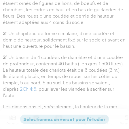
étaient ornés de figures de lions, de boeufs et de
chérubins, les cadres en haut et en bas de guirlandes de
fleurs. Des roues d'une coudée et demie de hauteur
étaient adaptées aux 4 coins du socle.
2°
Un chapiteau de forme circulaire, d'une coudée et
demie de hauteur, solidement fixé sur le socle et ayant en
haut une ouverture pour le bassin.
3°
Un bassin de 4 coudées de diamètre et d'une coudée
de profondeur, contenant 40 baths (=en gros 1.500 litres).
La hauteur totale des chariots était de 6 coudées (3 m.).
Ils étaient placés, en temps de repos, sur les côtés du
temple, 5 au nord, 5 au sud. Les bassins servaient,
d'après
2Ch 4:6
, pour laver les viandes à sacrifier sur
l'autel.
Les dimensions et, spécialement, la hauteur de la mer
d'airain et des chariots en auraient rendu l'usage
extrêmement difficile, s'ils n'avaient été pourvus à leur
Contenus
Versions
Commentaires
Strong
Dictionnaire
base de soupapes permettant d'en tirer l'eau nécessaire.