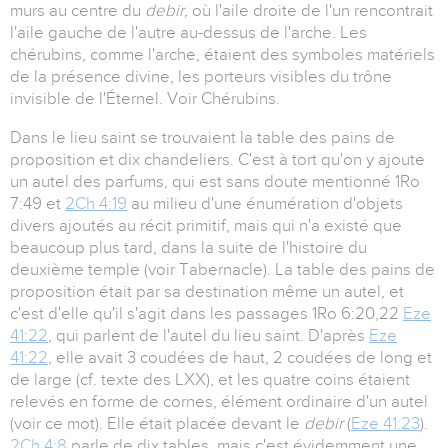
murs au centre du
debir,
où l'aile droite de l'un rencontrait
l'aile gauche de l'autre au-dessus de l'arche. Les
chérubins, comme l'arche, étaient des symboles matériels
de la présence divine, les porteurs visibles du trône
invisible de l'Éternel. Voir Chérubins.
Dans le lieu saint se trouvaient la table des pains de
proposition et dix chandeliers. C'est à tort qu'on y ajoute
un autel des parfums, qui est sans doute mentionné 1Ro
7:49 et
2Ch 4:19
au milieu d'une énumération d'objets
divers ajoutés au récit primitif, mais qui n'a existé que
beaucoup plus tard, dans la suite de l'histoire du
deuxième temple (voir Tabernacle). La table des pains de
proposition était par sa destination même un autel, et
c'est d'elle qu'il s'agit dans les passages 1Ro 6:20,22
Eze
41:22
, qui parlent de l'autel du lieu saint. D'après
Eze
41:22
, elle avait 3 coudées de haut, 2 coudées de long et
de large (cf. texte des LXX), et les quatre coins étaient
relevés en forme de cornes, élément ordinaire d'un autel
(voir ce mot). Elle était placée devant le
debir
(
Eze 41:23
).
2Ch 4:8
parle de dix tables, mais c'est évidemment une