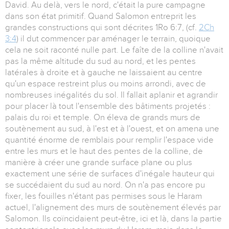
David. Au delà, vers le nord, c'était la pure campagne
dans son état primitif. Quand Salomon entreprit les
grandes constructions qui sont décrites 1Ro 6:7, (cf.
2Ch
3:4
) il dut commencer par aménager le terrain, quoique
cela ne soit raconté nulle part. Le faîte de la colline n'avait
pas la même altitude du sud au nord, et les pentes
latérales à droite et à gauche ne laissaient au centre
qu'un espace restreint plus ou moins arrondi, avec de
nombreuses inégalités du sol. Il fallait aplanir et agrandir
pour placer là tout l'ensemble des bâtiments projetés :
palais du roi et temple. On éleva de grands murs de
soutènement au sud, à l'est et à l'ouest, et on amena une
quantité énorme de remblais pour remplir l'espace vide
entre les murs et le haut des pentes de la colline, de
manière à créer une grande surface plane ou plus
exactement une série de surfaces d'inégale hauteur qui
se succédaient du sud au nord. On n'a pas encore pu
fixer, les fouilles n'étant pas permises sous le Haram
actuel, l'alignement des murs de soutènement élevés par
Salomon. Ils coïncidaient peut-être, ici et là, dans la partie