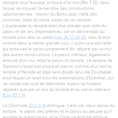
désigne tout l'espace, entouré d'un mur (1Ro 7:12), dans
lequel se trouvait l'ensemble des constructions
salomoniennes : maison du Bois-Liban, halle des
colonnes, halle du trône, palais du roi, temple.
L'esplanade du temple était plus élevée que celle du
palais et de ses dépendances, car on descendait du
temple pour aller au palais (
Jer 36:12
,
26:10
), mais le tout
rentrait dans la même grande cour.
L'autre
cour est celle
qui entourait le palais proprement dit, séparé par un mur
des autres constructions. Le parvis intérieur, également
entouré d'un mur, était le parvis du temple. Le temple de
Salomon n'avait pas plusieurs parvis, comme plus tard le
temple d'Hérode et déjà sans doute celui de Zorobabel,
pour lequel on avait suivi les prescriptions d'Ezéchiel, qui
ne voulait pas que les bâtiments royaux ne fussent
séparés que par un mur du temple et du parvis intérieur
(
Eze 43:7
,
9
).
Le Chroniste (
2Ch 4:9
) distingue, il est vrai, deux parvis du
temple : le parvis des prêtres et le parvis du peuple qu'il
appelle le grand parvis, et le Code sacerdotal attribue