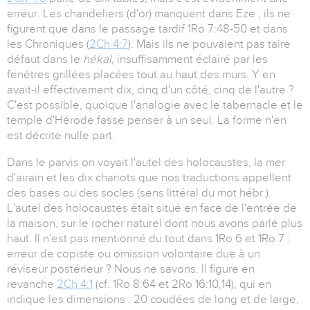
erreur. Les chandeliers (d'or) manquent dans Eze ; ils ne
figurent que dans le passage tardif 1Ro 7:48-50 et dans
les Chroniques (
2Ch 4:7
). Mais ils ne pouvaient pas taire
défaut dans le
hékal,
insuffisamment éclairé par les
fenêtres grillées placées tout au haut des murs. Y en
avait-il effectivement dix, cinq d'un côté, cinq de l'autre ?
C'est possible, quoique l'analogie avec le tabernacle et le
temple d'Hérode fasse penser à un seul. La forme n'en
est décrite nulle part.
Dans le parvis on voyait l'autel des holocaustes, la mer
d'airain et les dix chariots que nos traductions appellent
des bases ou des socles (sens littéral du mot hébr.).
L'autel des holocaustes était situé en face de l'entrée de
la maison, sur le rocher naturel dont nous avons parlé plus
haut. Il n'est pas mentionné du tout dans 1Ro 6 et 1Ro 7 :
erreur de copiste ou omission volontaire due à un
réviseur postérieur ? Nous ne savons. Il figure en
revanche
2Ch 4:1
(cf. 1Ro 8:64 et 2Ro 16:10,14), qui en
indique les dimensions : 20 coudées de long et de large,