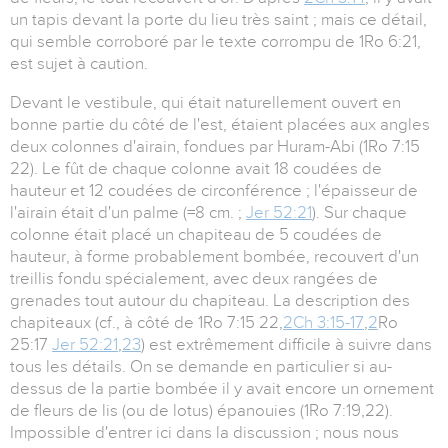
un tapis devant la porte du lieu très saint ; mais ce détail,
qui semble corroboré par le texte corrompu de 1Ro 6:21,
est sujet à caution.
Devant le vestibule, qui était naturellement ouvert en
bonne partie du côté de l'est, étaient placées aux angles
deux colonnes d'airain, fondues par Huram-Abi (1Ro 7:15
22). Le fût de chaque colonne avait 18 coudées de
hauteur et 12 coudées de circonférence ; l'épaisseur de
l'airain était d'un palme (=8 cm. ;
Jer 52:21
). Sur chaque
colonne était placé un chapiteau de 5 coudées de
hauteur, à forme probablement bombée, recouvert d'un
treillis fondu spécialement, avec deux rangées de
grenades tout autour du chapiteau. La description des
chapiteaux (cf., à côté de 1Ro 7:15 22,
2Ch 3:15-17
,
2
Ro
25:17
Jer 52:21
,
23
) est extrêmement difficile à suivre dans
tous les détails. On se demande en particulier si au-
dessus de la partie bombée il y avait encore un ornement
de fleurs de lis (ou de lotus) épanouies (1Ro 7:19,22).
Impossible d'entrer ici dans la discussion ; nous nous