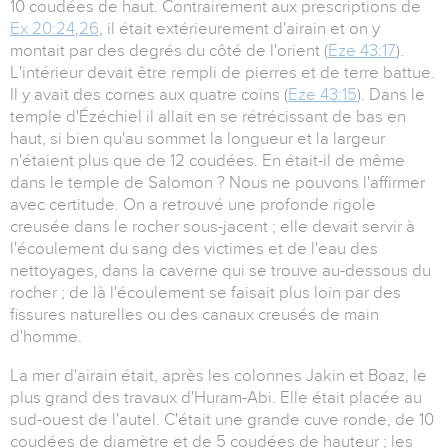
10 coudées de haut. Contrairement aux prescriptions de
Ex 20:24
,
26
, il était extérieurement d'airain et on y
montait par des degrés du côté de l'orient (
Eze 43:17
).
L'intérieur devait être rempli de pierres et de terre battue.
Il y avait des cornes aux quatre coins (
Eze 43:15
). Dans le
temple d'Ézéchiel il allait en se rétrécissant de bas en
haut, si bien qu'au sommet la longueur et la largeur
n'étaient plus que de 12 coudées. En était-il de même
dans le temple de Salomon ? Nous ne pouvons l'affirmer
avec certitude. On a retrouvé une profonde rigole
creusée dans le rocher sous-jacent ; elle devait servir à
l'écoulement du sang des victimes et de l'eau des
nettoyages, dans la caverne qui se trouve au-dessous du
rocher ; de là l'écoulement se faisait plus loin par des
fissures naturelles ou des canaux creusés de main
d'homme.
La mer d'airain était, après les colonnes Jakin et Boaz, le
plus grand des travaux d'Huram-Abi. Elle était placée au
sud-ouest de l'autel. C'était une grande cuve ronde, de 10
coudées de diamètre et de 5 coudées de hauteur ; les