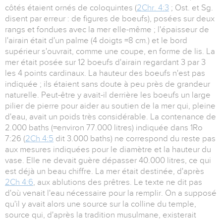
côtés étaient ornés de coloquintes (
2Chr. 4:3
; Ost. et Sg.
disent par erreur : de figures de boeufs), posées sur deux
rangs et fondues avec la mer elle-même ; l'épaisseur de
l'airain était d'un palme (4 doigts =8 cm.) et le bord
supérieur s'ouvrait, comme une coupe, en forme de lis. La
mer était posée sur 12 boeufs d'airain regardant 3 par 3
les 4 points cardinaux. La hauteur des boeufs n'est pas
indiquée ; ils étaient sans doute à peu près de grandeur
naturelle. Peut-être y avait-il derrière les boeufs un large
pilier de pierre pour aider au soutien de la mer qui, pleine
d'eau, avait un poids très considérable. La contenance de
2.000 baths (=environ 77.000 litres) indiquée dans 1Ro
7:26 (
2Ch 4:5
dit 3.000 baths) ne correspond du reste pas
aux mesures indiquées pour le diamètre et la hauteur du
vase. Elle ne devait guère dépasser 40.000 litres, ce qui
est déjà un beau chiffre. La mer était destinée, d'après
2Ch 4:6
, aux ablutions des prêtres. Le texte ne dit pas
d'où venait l'eau nécessaire pour la remplir. On a supposé
qu'il y avait alors une source sur la colline du temple,
source qui, d'après la tradition musulmane, existerait