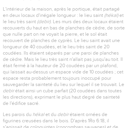
L'intérieur de la maison, après le portique, était partagé
en deux locaux d'inégale longueur : le lieu saint
(hékal)
et
le lieu très saint
(debir).
Les murs des deux locaux étaient
recouverts du haut en bas de planches de cèdre, de sorte
que nulle part on ne voyait la pierre, et le sol était
recouvert de planches de cyprès. Le lieu saint avait une
longueur de 40 coudées, et le lieu très saint de 20
coudées. Ils étaient séparés par une paroi de planches
de cèdre. Mais le lieu très saint n'allait pas jusqu'au toit. Il
était fermé à la hauteur de 20 coudées par un plafond,
qui laissait au-dessus un espace vide de 10 coudées ; cet
espace resta probablement toujours inoccupé pour
sauvegarder la sainteté du lieu sur lequel il se trouvait. Le
debir
était ainsi un cube parfait (20 coudées dans toutes
les directions), exprimant le plus haut degré de sainteté
de l'édifice sacré.
Les parois du
hékal
et du
debir
étaient ornées de
figurines creusées dans le bois. D'après 1Ro 6:18, il
s'agissait de coloquintes (concombres sauvages) et de