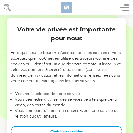
Votre vie privée est importante
pour nous
NE MANQUEZ PAS L’ÉVÉNEMENT
En cliquant sur le bouton « Accepter tous les cookies », vous
DE L’ANNÉE !
acceptez que TopChrétien utilise des traceurs (comme des
cookies ou l'identifiant unique de votre compte utilisateur) et
ET SI LEURS ERREURS POUVAIENT VOUS ÉVITER LES
traite vos données à caractère personnel (comme vos
VOTRES ?
données de navigation et les informations renseignées dans
votre compte utilisateur) dans les buts suivants :
On admire souvent les leaders pour leurs réussites, leur impact,
leur foi ou leur vision. Mais on voit moins les doutes, les erreurs
Mesurer l'audience de notre service
Vous permettre d'utiliser des services tiers tels que de la
et les saisons difficiles qu'ils ont traversés, alors même que ce
vidéo, des cartes du monde…
sont elles qui les ont façonnés.
Vous permettre d'entrer en contact avec notre service de
relation aux utilisateurs.
Dans cette conférence, leaders, entrepreneurs, et responsables
reviennent sur les erreurs marquantes de leur parcours et les
clés pour avancer avec plus de sagesse afin que leurs erreurs
Choisir mes cookies