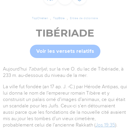
TopChrétien
TopBible
Entrée de dictionnaire
TIBÉRIADE
Voir les versets relatifs
Aujourd'hui
Tabarîyé,
sur la rive O. du lac de Tibériade, à
233 m. au-dessous du niveau de la mer.
La ville fut fondée (an 17 ap. J. -C.) par Hérode Antipas, qui
lui donna le nom de l'empereur romain Tibère et y
construisit un palais orné d'images d'animaux, ce qui était
un scandale pour les Juifs. Ceux-ci s'en détournaient
aussi parce que les fondations de la nouvelle cité avaient
mis au jour les tombes d'un vieux cimetière,
probablement celui de l'ancienne Rakkath (
Jos 19:35
).