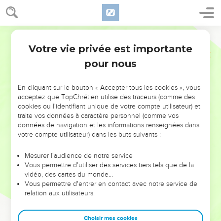
Votre vie privée est importante
pour nous
NE MANQUEZ PAS L’ÉVÉNEMENT
En cliquant sur le bouton « Accepter tous les cookies », vous
DE L’ANNÉE !
acceptez que TopChrétien utilise des traceurs (comme des
cookies ou l'identifiant unique de votre compte utilisateur) et
ET SI LEURS ERREURS POUVAIENT VOUS ÉVITER LES
traite vos données à caractère personnel (comme vos
VOTRES ?
données de navigation et les informations renseignées dans
votre compte utilisateur) dans les buts suivants :
On admire souvent les leaders pour leurs réussites, leur impact,
leur foi ou leur vision. Mais on voit moins les doutes, les erreurs
Mesurer l'audience de notre service
Vous permettre d'utiliser des services tiers tels que de la
et les saisons difficiles qu'ils ont traversés, alors même que ce
vidéo, des cartes du monde…
sont elles qui les ont façonnés.
Vous permettre d'entrer en contact avec notre service de
relation aux utilisateurs.
Dans cette conférence, leaders, entrepreneurs, et responsables
reviennent sur les erreurs marquantes de leur parcours et les
clés pour avancer avec plus de sagesse afin que leurs erreurs
Choisir mes cookies