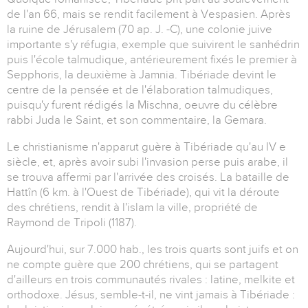
de l'an 66, mais se rendit facilement à Vespasien. Après
la ruine de Jérusalem (70 ap. J. -C), une colonie juive
importante s'y réfugia, exemple que suivirent le sanhédrin
puis l'école talmudique, antérieurement fixés le premier à
Sepphoris, la deuxième à Jamnia. Tibériade devint le
centre de la pensée et de l'élaboration talmudiques,
puisqu'y furent rédigés la Mischna, oeuvre du célèbre
rabbi Juda le Saint, et son commentaire, la Gemara.
Le christianisme n'apparut guère à Tibériade qu'au IV e
siècle, et, après avoir subi l'invasion perse puis arabe, il
se trouva affermi par l'arrivée des croisés. La bataille de
Hattîn (6 km. à l'Ouest de Tibériade), qui vit la déroute
des chrétiens, rendit à l'islam la ville, propriété de
Raymond de Tripoli (1187).
Aujourd'hui, sur 7.000 hab., les trois quarts sont juifs et on
ne compte guère que 200 chrétiens, qui se partagent
d'ailleurs en trois communautés rivales : latine, melkite et
orthodoxe. Jésus, semble-t-il, ne vint jamais à Tibériade :