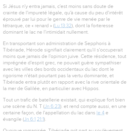
Si Jésus n'y entra jamais, c'est moins sans doute de
crainte de l'impureté légale, qu'à cause du peu d'intérêt
éprouvé par lui pour le genre de vie menée par le
tétrarque, ce « renard » (
Lu 13:32
), dont la forteresse
dominant le lac ne l'intimidait nullement.
En transportant son administration de Sepphoris à
Tibériade, Hérode signifiait clairement qu'il s'occuperait
moins que jamais de l'opinion juive. Cette résidence, tout
imprégnée d'esprit grec, ne pouvait guère sympathiser
avec les villes des bords occidentaux du lac dont le
rigorisme n'était pourtant pas la vertu dominante, et
Tibériade entra plutôt en rapport avec la rive orientale de
la mer de Galilée, en particulier avec Hippos.
Tout un trafic de batellerie existait, qui explique fort bien
une scène du N. T (
Jn 6:23
). et rend compte aussi, en une
certaine façon, de l'appellation du lac dans
le 4
e
évangile (
Jn 6:1
21:1
).
Quoique romanisée, Tibériade prit part au soulèvement