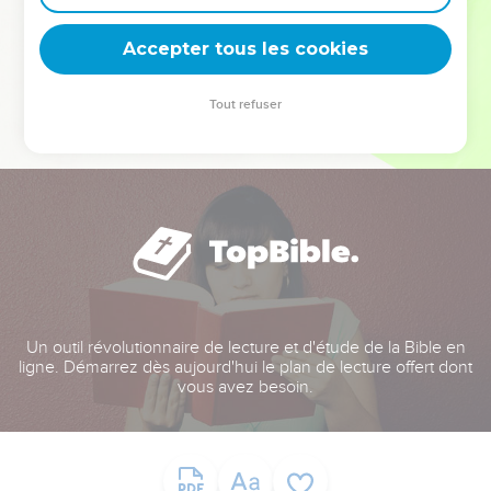
deviennent vos tremplins. Que vous guidiez un ministère, une
équipe, un groupe ou une famille, leur expérience est faite
Accepter tous les cookies
pour vous.
Tout refuser
Je découvre l’événement
Un outil révolutionnaire de lecture et d'étude de la Bible en
ligne. Démarrez dès aujourd'hui le plan de lecture offert dont
vous avez besoin.