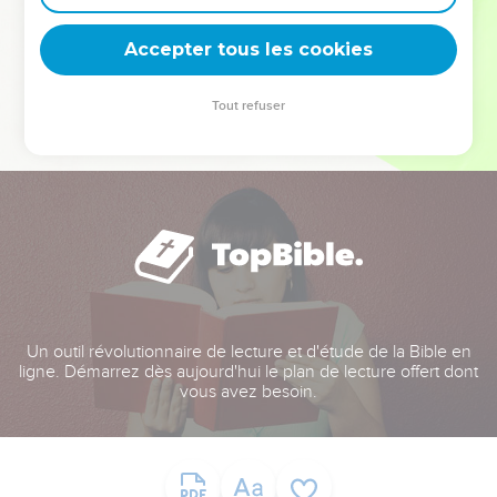
deviennent vos tremplins. Que vous guidiez un ministère, une
équipe, un groupe ou une famille, leur expérience est faite
Accepter tous les cookies
pour vous.
Tout refuser
Je découvre l’événement
Un outil révolutionnaire de lecture et d'étude de la Bible en
ligne. Démarrez dès aujourd'hui le plan de lecture offert dont
vous avez besoin.