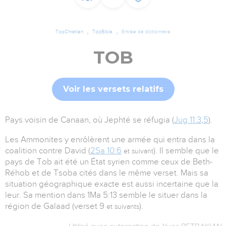
TopChrétien
TopBible
Entrée de dictionnaire
TOB
Voir les versets relatifs
Pays voisin de Canaan, où Jephté se réfugia (
Jug 11:3
,
5
).
Les Ammonites y enrôlèrent une armée qui entra dans la
coalition contre David (
2Sa 10:6
). Il semble que le
et suivant
pays de Tob ait été un État syrien comme ceux de Beth-
Réhob et de Tsoba cités dans le même verset. Mais sa
situation géographique exacte est aussi incertaine que la
leur. Sa mention dans 1Ma 5:13 semble le situer dans la
région de Galaad (verset 9
).
et suivants