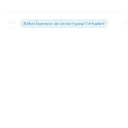
Contenus
Versions
Commentaires
Strong
Dictionnaire
Paramètres de lecture
Afficher les numéros de versets
Mode dyslexique
Désactivé
Simple
Coul
eur
Police d'écriture
Serif
Sans-serif