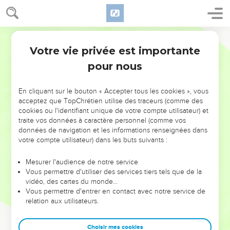
Votre vie privée est importante
pour nous
NE MANQUEZ PAS L’ÉVÉNEMENT
En cliquant sur le bouton « Accepter tous les cookies », vous
DE L’ANNÉE !
acceptez que TopChrétien utilise des traceurs (comme des
cookies ou l'identifiant unique de votre compte utilisateur) et
ET SI LEURS ERREURS POUVAIENT VOUS ÉVITER LES
traite vos données à caractère personnel (comme vos
VOTRES ?
données de navigation et les informations renseignées dans
votre compte utilisateur) dans les buts suivants :
On admire souvent les leaders pour leurs réussites, leur impact,
leur foi ou leur vision. Mais on voit moins les doutes, les erreurs
Mesurer l'audience de notre service
Vous permettre d'utiliser des services tiers tels que de la
et les saisons difficiles qu'ils ont traversés, alors même que ce
vidéo, des cartes du monde…
sont elles qui les ont façonnés.
Vous permettre d'entrer en contact avec notre service de
relation aux utilisateurs.
Dans cette conférence, leaders, entrepreneurs, et responsables
reviennent sur les erreurs marquantes de leur parcours et les
clés pour avancer avec plus de sagesse afin que leurs erreurs
Choisir mes cookies